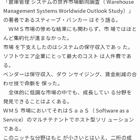
「倉庫管理 システムの世界市場動向調査（ Warehouse
Management Systems Worldwide Outlook Study）」
の著者であるスティーブ・バンカー はそう語る。
ＷＭＳ市場の惨めな結果にも関わらず、市 場ではほと
んど集約化が進まなかった。
市場 を下支えしたのはシステムの保守収入であっ た。
ソフトウエア企業にとって最大のコスト は人件費であ
る。
ベンダーは保守収入、ダウ ンサイジング、賃金削減の合
わせ技で命脈を 保った。
全体的に低調な市場の中でも、成長してい る分野を
発見できることはよくある。
ＷＭＳ 市場においてそれはＳａａＳ（ Software as a
Service）のマルチテナントでホスト型ソリ ューション
である。
このニッチな分野はもと が小さいとはいえ、二桁の成