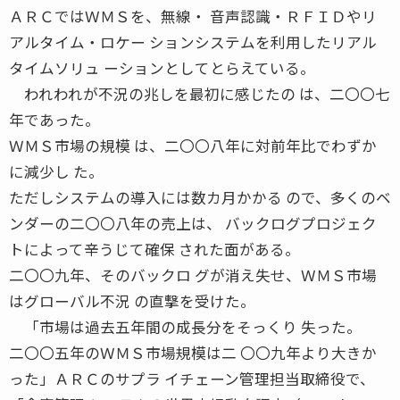
ＡＲＣではＷＭＳを、無線・ 音声認識・ＲＦＩＤやリ
アルタイム・ロケー ションシステムを利用したリアル
タイムソリュ ーションとしてとらえている。
われわれが不況の兆しを最初に感じたの は、二〇〇七
年であった。
ＷＭＳ市場の規模 は、二〇〇八年に対前年比でわずか
に減少し た。
ただしシステムの導入には数カ月かかる ので、多くのベ
ンダーの二〇〇八年の売上は、 バックログプロジェク
トによって辛うじて確保 された面がある。
二〇〇九年、そのバックロ グが消え失せ、ＷＭＳ市場
はグローバル不況 の直撃を受けた。
「市場は過去五年間の成長分をそっくり 失った。
二〇〇五年のＷＭＳ市場規模は二 〇〇九年より大きか
った」ＡＲＣのサプラ イチェーン管理担当取締役で、