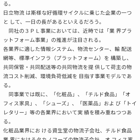
る。
日立物流 は斯様な好循環サイクルに乗じた企業の一つ
と して、一日の長があるといえるだろう。
同社の３ＰＬ事業においては、近時では「業 界プラ
ットフォーム事業」の推進が注目される。
各業界に適した情報システム、物流センター、輸 配送
網等、標準インフラ（プラットフォーム）を 構築し、
共同保管・共同配送等の共同物流を提 供して荷主の物
流コスト削減、環境負荷低減を 目指す事業モデルであ
る。
同事業では既に、「化粧品」、「チルド食品」「オ
フィス家具」、「シューズ」、「医薬品」およ び「トイ
レタリー」等の各業界において実 績を積み重ねつつあ
る。
化粧品業界にお ける資生堂の物流子会社、チルド食品
業 界におけるタカノフーズの物流子会社、オ フィス家