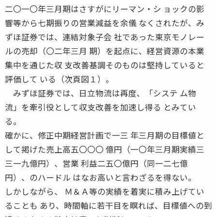
二〇一〇年三月期はさすがにリーマン・シ ョックの影
響等から七期振りの営業減益を余儀 なくされたが、み
ずほ証券では、連結対象子会 社であった東京モノレー
ルの売却（〇二年三月 期）を起点に、経営資源の本業
集中を通じた収 支改善基調そのものは堅持していると
評価して いる（次頁図１）。
みずほ証券では、日立物流は再度、「システ ム物
流」を牽引役として収支改善を加速し得る とみてい
る。
確かに、修正中期経営計画で一三 年三月期の目標値と
して掲げた売上高五〇〇〇 億円（一〇年三月期実績三
三一九億円）、営業 利益二五〇億円（同一二七億
円）、のハードル はなお高いと言わざるを得ない。
しかしながら、 Ｍ＆Ａ等の実績を着実に積み上げてい
ることも あり、時間軸に若干目を瞑れば、目標値への到