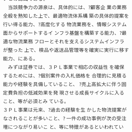
当該競争力の源泉は、具体的には、?顧客企 業の業務
全般を熟知した上で、最適物流体系構 築の具体的提案を
行い得る能力、?高度化する 物流業務を、情報システム
面からサポートするイ ンフラ基盤を構築する能力、?最
適な物流業務 フローとそれを支えるシステムインフラ
が整った 上で、検品や返送品管理等を確実に実行に移す
能力、にある。
みずほ証券では、３ＰＬ事業で相応の収益性 を確保
するためには、?個別案件の入札価格を 合理的に見積る
能力や経験を具備していること、 ?売上高拡大に伴う固
定費負担の低減効果を発 現させる成長サイクルに入る
こと、等が必須とみ ている。
３ＰＬ事業は元来、?過去の経験を生 かした物流提案が
なされることが多いこと、? 一件の成功事例が次の受注
増につながり易いこ と、等に特徴があるといわれてい