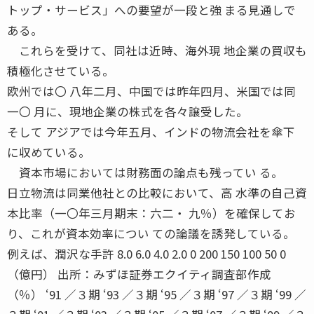
トップ・サービス」への要望が一段と強 まる見通しで
ある。
これらを受けて、同社は近時、海外現 地企業の買収も
積極化させている。
欧州では〇 八年二月、中国では昨年四月、米国では同
一〇 月に、現地企業の株式を各々譲受した。
そして アジアでは今年五月、インドの物流会社を傘下
に収めている。
資本市場においては財務面の論点も残ってい る。
日立物流は同業他社との比較において、高 水準の自己資
本比率（一〇年三月期末：六二・ 九％）を確保してお
り、これが資本効率につい ての論議を誘発している。
例えば、潤沢な手許 8.0 6.0 4.0 2.0 0 200 150 100 50 0
（億円） 出所：みずほ証券エクイティ調査部作成
（％） ‘91 ／３期 ‘93 ／３期 ‘95 ／３期 ‘97 ／３期 ‘99 ／