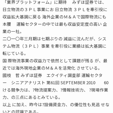
「業界プラットフォーム」に期待 みずほ証券では、
日立物流の３ＰＬ事業にお 日立物流 ３ＰＬを牽引役に
収益拡大基調に戻る 海外企業のＭ＆Ａで国際物流にも
本腰 運輸セクターの中では最も収益安定度の高い 企
業の一社。
二〇一〇年三月期は七期ぶりの 減益に沈んだが、シス
テム物流（３ＰＬ）事業 を牽引役に業績は拡大基調に
転じている。
国 際物流事業の収益力で依然として課題が残る が、最
近では海外現地企業のＭ＆Ａを活発化 させている。
國枝 哲 みずほ証券 エクイティ調査部 運輸セクタ
ー シニアアナリスト 第61回 SEPTEMBER 2010 60
ける競争力は、?物流提案力、?情報技術力、 ?現場作業
力、の三点にあるとみている。
以上 に加え、昨今は?設備資金力、の優位性も見逃 せな
いとの認識である。