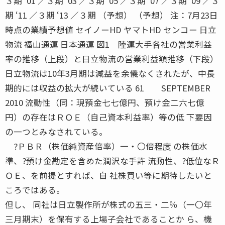
３期 ‘01 ／３期 ‘03 ／３期 ‘05 ／３期 ‘07 ／３期 ‘09 ／３
期 ‘11 ／３期 ‘13 ／３期 （予想） （予想） 注：7月23日
時点の業績予想値 セイノーHD ヤマトHD センコー 日立
物流 福山通運 日本通運 図1 陸運大手各社の営業利益
率の推移（上段）と日立物流の営業利益額推移（下段）
日立物流は10年3月期は減益を余儀なくされたが、中長
期的には収益の拡大が続いている 61 SEPTEMBER
2010 流動性（同：現預金七七億円、預け金二六七億
円）の存在はＲＯＥ（自己資本利益率）等の低 下要因
の一つとみなされている。
?ＰＢＲ（株価純資産倍率）一・〇倍程度 の株価水
準、?預け金勘定を含めた潤沢な手許 流動性、?低位なＲ
ＯＥ、を前提とすれば、自 社株買い等に期待したいと
ころではある。
但し、 同社は日立製作所が株式の五三・二％（一〇年
三月期末）を保有する上場子会社であることか ら、機