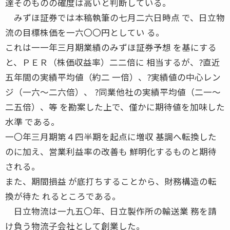
達そのものの確度は高いと判断している。
みずほ証券では本稿執筆の七月二六日時点 で、日立物
流の目標株価を一六〇〇円としてい る。
これは一一年三月期業績のみずほ証券予想 を基にする
と、ＰＥＲ（株価収益率）二二倍に 相当するが、?直近
五年間の実績平均値（約二 一倍）、?実績値の中心レン
ジ（一六〜二六倍）、 ?同業他社の実績平均値（二一〜
二五倍）、等 を勘案した上で、僅かに期待値を加味した
水準 である。
一〇年三月期第４四半期を起点に増収 基調へ転換した
のに加え、営業利益率の改善も 鮮明化するものと期待
される。
また、期間損益 が底打ちすることから、財務構造の転
換が待た れるところである。
日立物流は一九五〇年、日立製作所の輸送業 務を請
け負う物流子会社として創業した。