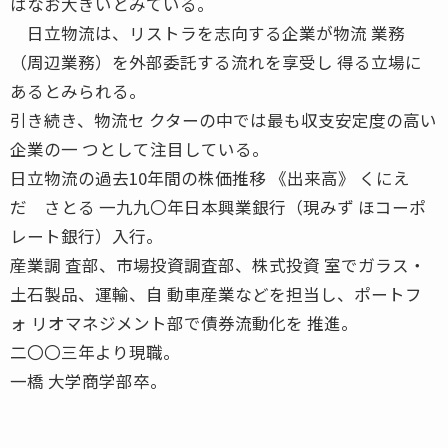
はなお大きいとみている。
日立物流は、リストラを志向する企業が物流 業務
（周辺業務）を外部委託する流れを享受し 得る立場に
あるとみられる。
引き続き、物流セ クターの中では最も収支安定度の高い
企業の一 つとして注目している。
日立物流の過去10年間の株価推移 《出来高》 くにえ
だ さとる 一九九〇年日本興業銀行（現みず ほコーポ
レート銀行）入行。
産業調 査部、市場投資調査部、株式投資 室でガラス・
土石製品、運輸、自 動車産業などを担当し、ポートフ
ォ リオマネジメント部で債券流動化を 推進。
二〇〇三年より現職。
一橋 大学商学部卒。