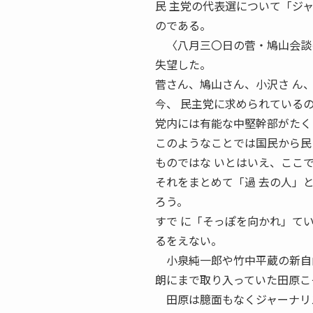
民 主党の代表選について「ジ
のである。
〈八月三〇日の菅・鳩山会談の
失望した。
菅さん、鳩山さん、小沢さ ん
今、 民主党に求められている
党内には有能な中堅幹部がたく
このようなことでは国民から民
ものではな いとはいえ、ここ
それをまとめて「過 去の人」
ろう。
すで に「そっぽを向かれ」て
るをえない。
小泉純一郎や竹中平蔵の新自由
朗にまで取り入っていた田原こ
田原は臆面もなくジャーナリス