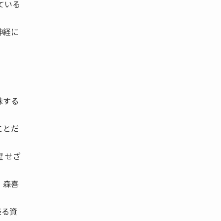
ている
神経に
味する
ことだ
 せざ
、森喜
乗る資