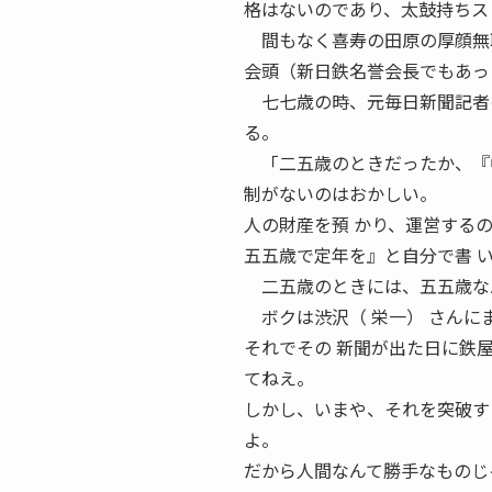
格はないのであり、太鼓持ちス
間もなく喜寿の田原の厚顔無恥
会頭（新日鉄名誉会長でもあっ
七七歳の時、元毎日新聞記者の
る。
「二五歳のときだったか、『中
制がないのはおかしい。
人の財産を預 かり、運営する
五五歳で定年を』と自分で書 
二五歳のときには、五五歳なん
ボクは渋沢（ 栄一） さんに
それでその 新聞が出た日に鉄
てねえ。
しかし、いまや、それを突破
よ。
だから人間なんて勝手なものじ