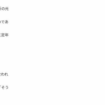
所の元
のであ
に定年
言われ
「そう