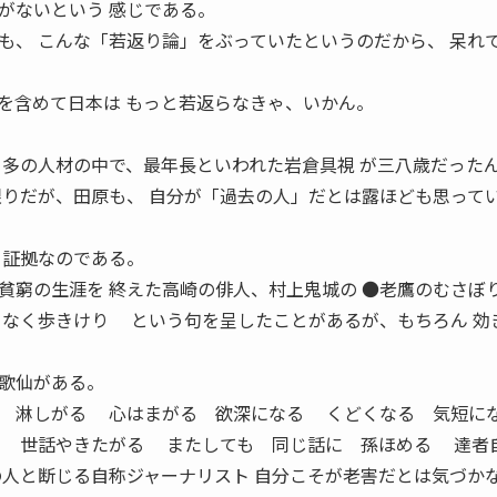
がないという 感じである。
も、 こんな「若返り論」をぶっていたというのだから、 呆れ
含めて日本は もっと若返らなきゃ、いかん。
 多の人材の中で、最年長といわれた岩倉具視 が三八歳だった
りだが、田原も、 自分が「過去の人」だとは露ほども思ってい
 証拠なのである。
窮の生涯を 終えた高崎の俳人、村上鬼城の ●老鷹のむさぼ
ろなく歩きけり という句を呈したことがあるが、もちろん 効
歌仙がある。
 淋しがる 心はまがる 欲深になる くどくなる 気短
る 世話やきたがる またしても 同じ話に 孫ほめる 達者
の人と断じる自称ジャーナリスト 自分こそが老害だとは気づか