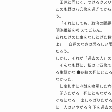
田原と同じく、つけるクスリ
この永野は八〇歳を過ぎてから
う。
「それにしても、政治の問題を
明治維新を考 えてごらん。
あれだけの仕事をなしとげた数
よ」 自覚のなさは恐ろしい限
だろう。
しかし、それが「過去の人」の
そんな永野に、私は七四歳で貧
る生餌かな ●冬蜂の死にどこ
なかった。
仙崖和尚に老醜を痛罵した六
聞きたがる 死にともながる
ぐちになる 出しゃばりたが
に 人はいやがる 年下を過去