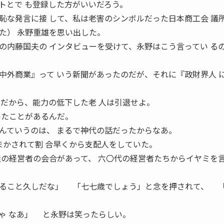
トとで も登録した方がいいだろう。
な発言に接 して、私は老害のシンボルだった日本商工会 議
た） 永野重雄を思い出した。
内藤国夫の インタビューを受けて、永野はこう言ってい る
外商業』って いう新聞があったのだが、それに『政財界人 
のだから、能力の低下した老 人は引退せよ。
いたことがあるんだ。
ていうのは、 まるで神代の話だったからなあ。
まかされて割 合早くから支配人をしていた。
屋の経営者の会合があって、 六〇代の経営者たちからイヤミを
すること久しだな」 「七七歳でしょう」と念を押されて、 
ゃ なあ」 と永野は笑ったらしい。