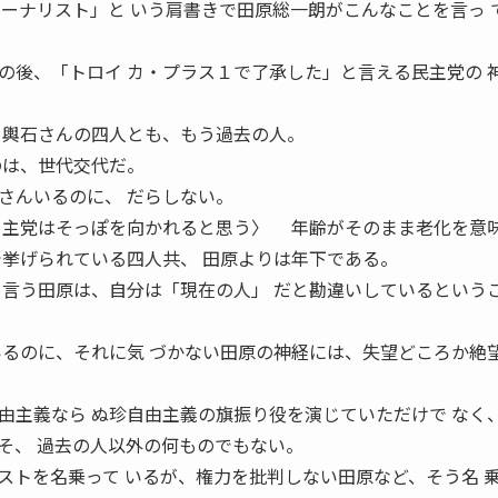
ャーナリスト」と いう肩書きで田原総一朗がこんなことを言っ 
後、「トロイ カ・プラス１で了承した」と言える民主党の 
、輿石さんの四人とも、もう過去の人。
のは、世代交代だ。
さんいるのに、 だらしない。
 主党はそっぽを向かれると思う〉 年齢がそのまま老化を意
で挙げられている四人共、 田原よりは年下である。
と言う田原は、自分は「現在の人」 だと勘違いしているという
いるのに、それに気 づかない田原の神経には、失望どころか絶望
主義なら ぬ珍自由主義の旗振り役を演じていただけで なく
そ、 過去の人以外の何ものでもない。
トを名乗って いるが、権力を批判しない田原など、そう名 