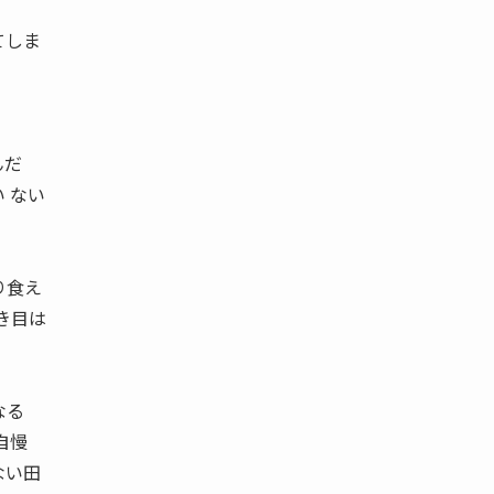
てしま
んだ
 ない
り食え
き目は
になる
自慢
ない田