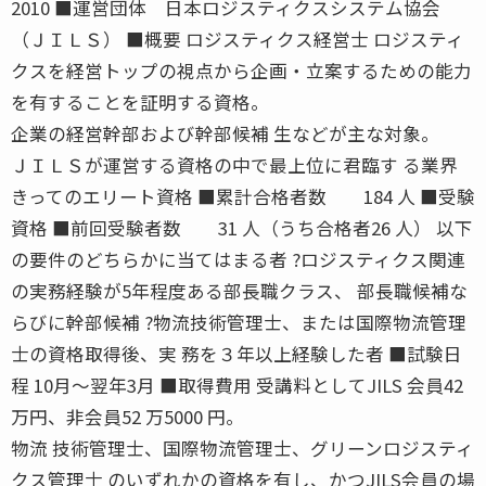
2010 ■運営団体 日本ロジスティクスシステム協会
（ＪＩＬＳ） ■概要 ロジスティクス経営士 ロジスティ
クスを経営トップの視点から企画・立案するための能力
を有することを証明する資格。
企業の経営幹部および幹部候補 生などが主な対象。
ＪＩＬＳが運営する資格の中で最上位に君臨す る業界
きってのエリート資格 ■累計合格者数 184 人 ■受験
資格 ■前回受験者数 31 人（うち合格者26 人） 以下
の要件のどちらかに当てはまる者 ?ロジスティクス関連
の実務経験が5年程度ある部長職クラス、 部長職候補な
らびに幹部候補 ?物流技術管理士、または国際物流管理
士の資格取得後、実 務を３年以上経験した者 ■試験日
程 10月〜翌年3月 ■取得費用 受講料としてJILS 会員42
万円、非会員52 万5000 円。
物流 技術管理士、国際物流管理士、グリーンロジスティ
クス管理士 のいずれかの資格を有し、かつJILS会員の場