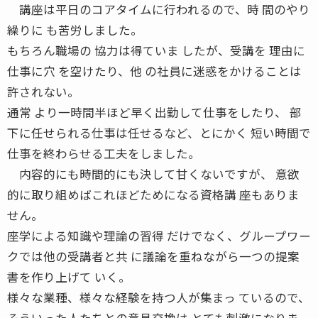
講座は平日のコアタイムに行われるので、時 間のやり
繰りに も苦労しました。
もちろん職場の 協力は得ていま したが、受講を 理由に
仕事に穴 を空けたり、他 の社員に迷惑をかけることは
許されない。
通常 より一時間半ほど早く出勤して仕事をしたり、 部
下に任せられる仕事は任せるなど、とにかく 短い時間で
仕事を終わらせる工夫をしました。
内容的にも時間的にも決して甘くないですが、 意欲
的に取り組めばこれほどためになる資格講 座もありま
せん。
座学による知識や理論の習得 だけでなく、グループワー
クでは他の受講者と共 に議論を重ねながら一つの提案
書を作り上げて いく。
様々な業種、様々な経験を持つ人が集まっ ているので、
そういった人たちとの意見交換は とても刺激になりま