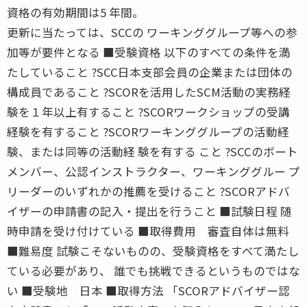
資格の有効期間は5 年間。
更新に当たっては、SCCの ワーキンググループ等への参
加等が要件となる ■受験資格 以下のすべての条件を満
たしていること ?SCC日本支部会員の企業または団体の
構成員であること ?SCORを活用したSCM活動の実務経
験を１年以上有すること ?SCORワークショップの受講
経験を有すること ?SCORワーキンググループの活動経
験、または同等の活動経 験を有する こと ?SCCのボート
メンバー、公認インストラクター、ワーキンググルー プ
リーダーのいずれかの推薦を受けること ?SCORアドバ
イザーの申請書の記入・提出を行うこと ■試験日程 随
時申請を受け付けている ■取得費用 審査自体は無料
■難易度 試験こそないものの、受験資格をすべて満たし
ている必要があり、 誰でも挑戦できるというものではな
い ■受験地 日本 ■取得方法 「SCORアドバイザー認