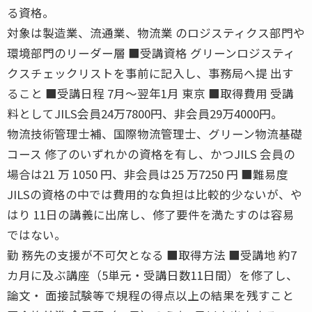
る資格。
対象は製造業、流通業、物流業 のロジスティクス部門や
環境部門のリーダー層 ■受講資格 グリーンロジスティ
クスチェックリストを事前に記入し、事務局へ提 出す
ること ■受講日程 7月〜翌年1月 東京 ■取得費用 受講
料としてJILS会員24万7800円、非会員29万4000円。
物流技術管理士補、国際物流管理士、グリーン物流基礎
コース 修了のいずれかの資格を有し、かつJILS 会員の
場合は21 万 1050 円、非会員は25 万7250 円 ■難易度
JILSの資格の中では費用的な負担は比較的少ないが、や
はり 11日の講義に出席し、修了要件を満たすのは容易
ではない。
勤 務先の支援が不可欠となる ■取得方法 ■受講地 約7
カ月に及ぶ講座（5単元・受講日数11日間）を修了し、
論文・ 面接試験等で規程の得点以上の結果を残すこと