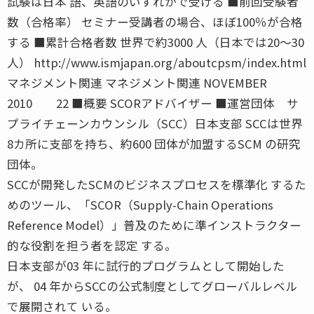
試験は日本 語、英語のいずれかで受ける ■前回受験者
数（合格率） セミナー受講者の場合、ほぼ100％が合格
する ■累計合格者数 世界で約3000 人（日本では20〜30
人） http://www.ismjapan.org/aboutcpsm/index.html
マネジメント関連 マネジメント関連 NOVEMBER
2010 22 ■概要 SCORアドバイザー ■運営団体 サ
プライチェーンカウンシル（SCC）日本支部 SCCは世界
8カ所に支部を持ち、約600 団体が加盟するSCM の研究
団体。
SCCが開発したSCMのビジネスプロセスを標準化 するた
めのツール、「SCOR（Supply-Chain Operations
Reference Model）」普及のために準インストラクター
的な役割を担う者を認定 する。
日本支部が03 年に試行的プログラムとして開始した
が、 04 年からSCCの公式制度としてグローバルレベル
で展開されて いる。