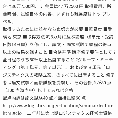
合は36万7500円、 非会員は47 万2500 円 取得費用、所
要時間、試験自体の内容、いずれも難易度はトッ プレ
ベル。
取得するためには並々ならぬ努力が必要 ■難易度 ■受
験地 東京 ■取得方法 約6カ月に及ぶ講座（8単元・受講
日数14日間）を修了し、論文・ 面接試験で規程の得点
以上の結果を残すこと ■合格基準 講座修了要件として ?
全日程のうち60％以上出席すること ?グループ・ミーテ
ィング（第１単元、第７単元）、および第８単元「ロ
ジスティクスの戦略立案」のすべてに出席すること 修了
者は論文試験と面接試験を受験し、その合計点が80 点
（100 点満点中）以上であれば合格。
配点内訳は論文試験40 点／面接試験60 点
http://www.logistics.or.jp/education/seminar/lecture.
html#clo 二年前に第七期ロジスティクス経営士資格