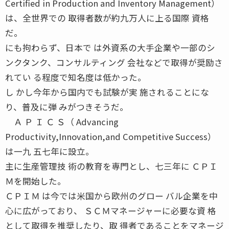
Certified in Production and Inventory Management）
は、全世界での 取得者数が約九万人に上る国際 資格
だ。
にも拘わらず、日本で は外資系の大手企業や一部のシ
ンクタンク、コンサルティング 会社などで取得が奨励さ
れてい る程度で知名度は低かった。
し かし今年から国内でも試験が実 施されることにな
り、普及に弾 みがつきそうだ。
Ａ Ｐ Ｉ Ｃ Ｓ（ Advancing
Productivity,Innovation,and Competitive Success）
は一九 五七年に設立。
主に生産管理技 術の教育を専門とし、七三年に ＣＰＩ
Ｍを開始した。
ＣＰＩＭ は今では米国から欧州のグロー バル企業を中
心に広がっており、 ＳＣＭマネージャーに必要な資 格
として取得を推奨したり、取 得者であることをマネージ