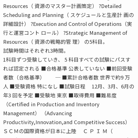
Resources（ 資源のマスター計画策定） ?Detailed
Scheduling and Planning（ スケジュールと生産計 画の
詳細設計） ?Execution and Control of Operations（実
行と運営コント ロール） ?Strategic Management of
Resources（ 資源の戦略的管 理） の5科目。
試験時間はそれぞれ3時間。
1科目ずつ受験していき、 5 科目すべての試験にパスす
れば認定される ■合格基準 公表していない ■前回受験
者数（合格基準） ─ ■累計合格者数 世界で約9 万
人 ■受験資格 特になし ■試験日程 12月、3月、6月の
年3 回を予定 ■受験地 東京 ■取得費用 ■難易度
（Certified in Production and Inventory
Management） （Advancing
Productivity,Innovation,and Competitive Success）
ＳＣＭの国際資格が日本に上陸 Ｃ Ｐ Ｉ Ｍ（