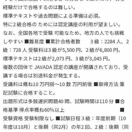
経験だけで合格するのは難しい。
標準テキストや過去問題による準備は必須。
特に2 級合格の ためには認定講座の利用が望ましい。
なお、全国各地で受験 可能なため、地方の人でも挑戦
しやすい ■難易度 ■累計合格者数 3 級：2284 人、2
級：728 人 受験料は3 級が5,500 円、2 級が6,800 円。
標準テキストは2 級が2,073 円、3 級が3,045 円。
複数の団体で JAVADA 認定の講座が開講されており、受
講する場合は別途料金が発生する。
受講料は概ね10 万円弱〜10 数 万円前後 ■取得方法 筆
記試験に合格すること。
出題形式は多肢選択問題40 問、試験時間は110 分 ■合
格基準 得点率概ね60％以上 ■
受験資格 受験制限なし ■試験日程 3 級：年度前期（10
年度は10月）と後期（同2月）の年2 回、2 級：後期（同