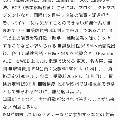
法、BCP（事業継続計画）さらには、プロジェ クトマネ
ジメントなど、国際化を目指す企業の購買・調達担当
者、 バイヤーには欠かすことのできない知識体系が含
まれている ■受験資格 4年制大学卒以上であること、3
年以上の購買実務経験（助手・ 補助業務を除く）を有
することなどが求められる ■試験日程 米ISMへ願書提出
後、各自で試験言語・日時・場所を試験会 社（Pearson
VUE）とWEB 上または電話で決める 東京、名古屋、福
岡 ■取得費用 ISM会員：受験料180ドル（1 科目）、資
格認定料90ドル 非会員：受験料265ドル（1 科目）、資
格認定料150ドル ■難易度 北米や欧州では権威ある資格
として知られるだけに、難易度は高 い。
知識だけでなく、実地経験がなければ答えることが出来
ない 問題も多い。
ISMが開設しているセミナーなどに参加するなどの 対策