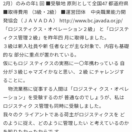
2月）のみの年1 回 ■受験地 原則として全国47 都道府県
■取得費用 （3級・2級） ■運営団体 中央職業能力開
発協会（ＪＡＶＡＤＡ） http://www.bc.javada.or.jp/
「ロジスティクス・オペレーション２級」 と「ロジステ
ィクス管理２級」を昨年四 月に取得しました。
３級は新入社員や新 任者などが主な対象で、内容も基礎
的な 部分に重点が置かれている。
仮にもロジ スティクスの実務に一〇年携わっている 自
分が３級じゃマズイかなと思い、２級 にチャレンジす
ることに。
物流業務に従事する人間は「ロジスティ クス・オペレ
ーション」を受験するのが 普通なのでしょうが、私は
ロジスティク ス管理も同時に受験しました。
我々のク ライアントである荷主がロジスティクスを ど
のように捉え、どのように管理したい と考えているのか
を知りたかったからで す。