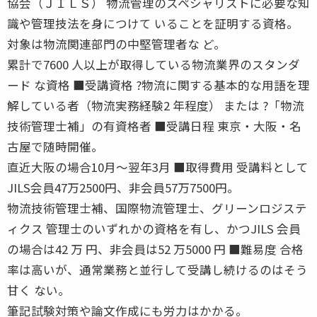
協会（ＪＩＬＳ） 物流管理のスペシャリストに必要な知
識や管理技法を身につけて いることを証明する資格。
対象は物流関連部門の中堅管理者な ど。
累計で7600 人以上が取得している物流業界のスタンダ
ード な資格 ■受講資格 ?物流に関する基本的な用語を理
解している者（物流実務経験2 年程度） または ?「物流
技術管理士補」の有資格者 ■受講日程 東京・大阪・名
古屋で随時開催。
直近大阪の場合10月〜翌年3月 ■取得費用 受講料として
JILS会員47万2500円、非会員57万7500円。
物流技術管理士補、国際物流管理士、グリーンロジステ
ィクス 管理士のいずれかの資格を有し、かつJILS 会員
の場合は42 万 円、非会員は52 万5000 円 ■難易度 合格
率は高いが、通常業務と並行して受講し続けるのはそう
甘く ない。
筆記試験対策や論文作成にも労力はかかる。