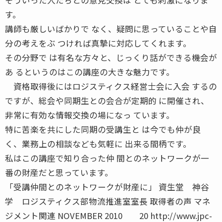
す。
講師も厳しいばかりで なく、疑問に思っていることや自
分の考えをぶ つければ真摯に対応してくれます。
その分野で は有名な方々と、じっくり話ができる機会が
あ るというのはこの講座の大きな魅力です。
資格取得後にはロジスティクス経営士会に入会 するの
ですが、総会や同期生との会合が定期的 に開催され、
非常に有効な情報交換の場になっ ています。
特に苦楽を共にした同期の受講生と は今でも仲が良
く、業務上の相談なども気軽に 出来る間柄です。
私はこの講座で知り合った仲 間とのネットワークが一
番の財産だと思っています。
「受講仲間とのネットワークが財産に」 資生堂 神谷
学 ロジスティクス部物流推進室室長 取得者の声 マネ
ジメント関連 NOVEMBER 2010 20 http://www.jpc-