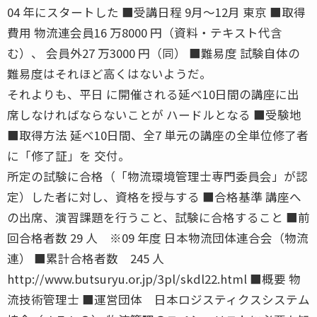
04 年にスタートした ■受講日程 9月〜12月 東京 ■取得
費用 物流連会員16 万8000 円（資料・テキスト代含
む）、 会員外27 万3000 円（同） ■難易度 試験自体の
難易度はそれほど高くはないようだ。
それよりも、平日 に開催される延べ10日間の講座に出
席しなければならないことが ハードルとなる ■受験地
■取得方法 延べ10日間、全7 単元の講座の全単位修了者
に「修了証」を 交付。
所定の試験に合格（「物流環境管理士専門委員会」が認
定）した者に対し、資格を授与する ■合格基準 講座へ
の出席、演習課題を行うこと、試験に合格すること ■前
回合格者数 29 人 ※09 年度 日本物流団体連合会（物流
連） ■累計合格者数 245 人
http://www.butsuryu.or.jp/3pl/skdl22.html ■概要 物
流技術管理士 ■運営団体 日本ロジスティクスシステム