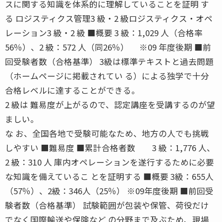
スに関する知識を体系的に理解していることを証明 す
る ロジスティクス管理3 級・2 級ロジスティクス・オペ
レーション3 級・2 級 ■概要 3 級：1,029 人（合格率
56％）、2 級：572 人（同26％） ※09 年度後期 ■前
回受験者数（合格基準） 3級は標準テキストと過去問題
（ホームページに掲載されてい る）による独学で十分
合格レベルに達することができる。
2 級は 難易度が上がるので、認定講座を受講するのが望
ましい。
な お、全国各地で受験可能なため、地方の人でも挑戦
しやすい ■難易度 ■累計合格者数 3 級：1,776 人、
2 級：310 人 庫内オペレーションを遂行するために必要
な知識を備えているこ とを証明する ■概要 3級：655人
（57％）、2級：346人（25％） ※09年度後期 ■前回受
験者数（合格基準） 試験範囲が包装や保管、荷役だけ
でなく国際輸送や保険など の分野まで及ぶため、現場