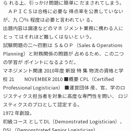
ら れる上、引っかけ問題に簡単に だまされてしまう。
ＡＰＩＣＳは合格に必要な 得点率を公表していない
が、九 〇％ 程度は必要と言われてい る。
出題内容は調達などのマネ ジメント業務に携わる人に
とっ てはそれほど難しくはないと いう。
試験問題の二〜四割は Ｓ＆ＯＰ（Sales & Operations
Planning）と財務関係の問題が 占めるため、この二つ
の学習が ポイントになるようだ。
マネジメント関連 2010年度 新設 特 集 物流の資格と学
校 21 NOVEMBER 2010 ■概要 CPL（Certified
Professional Logistician） ■運営団体 産、官、学のロ
ジスティクス担当者を対象に高度な専門性を問い、 ロジ
スティクスのプロとして認定する。
1972 年創設。
初級コース としてDL（Demonstrated Logistician）、
DSL（Demonstrated Senior Logistician）、