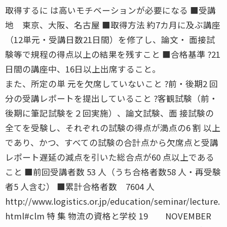
取得するに は高いモチベーションが必要になる ■受講
地 東京、大阪、名古屋 ■取得方法 約7カ月に及ぶ講座
（12単元・受講日数21日間）を修了し、論文・ 面接試
験等で規程の得点以上の結果を残すこと ■合格基準 ?21
日間の講座中、16日以上出席すること。
また、所定の単 元を欠席していないこと ?前・後期2 回
分の受講レポートを提出していること ?客観試験（前・
後期に筆記試験を２回実施）、論文試験、面 接試験の
全てを受験し、それぞれの試験の得点が満点の6 割 以上
であり、かつ、すべての試験の合計点から欠席点と受講
レポート遅延の減点を引いた総合点が60 点以上である
こと ■前回受講者数 53 人（うち合格者数58 人・再受験
者5 人含む） ■累計合格者数 7604 人
http://www.logistics.or.jp/education/seminar/lecture.
html#clm 特 集 物流の資格と学校 19 NOVEMBER