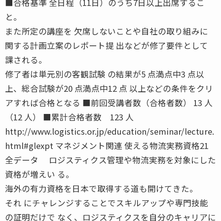
■合格基準 全日程（11日）のうち7日以上出席するこ
と。
また所定の講座を 欠席しないことや自社の取り組みに
関する計画立案のレポート提 出などが修了要件として
課される。
修了者は単元別の客観試験 の結果が5 点満点中3 点以
上、総合試験が20 点満点中12 点 以上などの条件をクリ
アすれば合格となる ■前回受講者数（合格者数） 13 人
（12 人） ■累計合格者数 123 人
http://www.logistics.or.jp/education/seminar/lecture.
html#glexpt マネジメント関連 使える物流実務資格21
全データ ロジスティクス管理や物流実務を対象にした
資格が増えい る。
海外の有力資格を日本で取得する道も開けてきた。
それ にチャレンジすることでスキルアップや専門技能
の証明だけで なく、ロジスティクスを自分のキャリアに