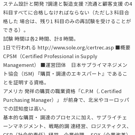
ステム設計と開発 ?調達と製造支援 ?流通と顧客支援 の4
科目すべてに合格しなければならない（ただし3 科目合
格した 場合は、残り1 科目のみの再試験を受けることが
できる）。
試験 時間は各2 時間、計8 時間。
1日で行われる http://www.sole.org/certrec.asp ■概要
CPSM（Certified Professional in Supply
Management） ■運営団体 日本サプライマネジメン
ト協会（ISM) 『購買・調達のエキスパート』であるこ
とを証明する資格。
アメリカ 発祥の購買の職業資格「C.P.M（. Certified
Purchasing Manager）」 が前身で、北米やヨーロッパ
での認知度は高い。
基本的な購買・ 調達のプロセスに加え、サプライチェ
ーンマネジメント、戦略的調 達経営、ロジスティクス、
CSR（社会的責任）経営、企業倫理、 SOX（企業改革）