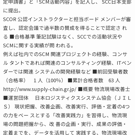
定申請書」と「SCM活動内容」を記入し、 SCC日本支部
に提出。
SCOR 公認インストラクターと担当ボード メンバーが審
査し、認定会議で過半数の賛成を得ることで認定さ れ
る ■合格基準 筆記試験はなく、SCCでの活動状況や
SCMに関する実績が問 われる。
例えば社内でのSCM 関連プロジェクトの経験、コンサ
ル タントであれば関連のコンサルティング経験、ITベン
ダーでは関連 システムの開発経験など ■前回受験者数
（合格率） 1 人（100％） ■累計合格者数 63 人
http://www.supply-chain.gr.jp/ ■概要 物流現場改善士
■運営団体 日本ロジスティクスシステム協会（ＪＩＬ
Ｓ） 現状把握、改善企画、改善実行、評価・定着の4つ
の力をベー スとする「改善実践力」を習得し、物流現
場の問題把握から、改 善の企画・実行、成果の評価・
定着までを、データを活用して 実践する、物流現場改