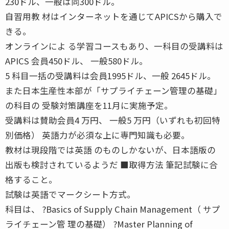
230ドル、一般は同300ドル。
自習用教 材はインターネットを通じてAPICSから購入で
きる。
オンラインによ る学習コースもあり、一科目の受講料は
APICS 会員450ドル、 一般580ドル。
5 科目一括の受講料は会員1995ドル、一般 2645ドル。
また日本生産性本部が「サプライチェーン管理の基礎」
の科目の 受験対策講座を11月に実施予定。
受講料は賛助会員4 万円、 一般5 万円（いずれも初回特
別価格） 英語力が必須な上に専門知識も必要。
教材は現段階では英語 のものしかないが、日本語版の
出版も検討されているようだ ■取得方法 筆記試験に合
格すること。
試験は英語でマークシート方式。
科目は、 ?Basics of Supply Chain Management（ サプ
ライチェーン管 理の基礎） ?Master Planning of