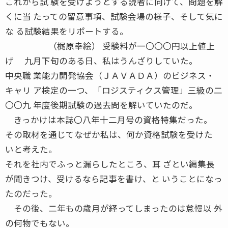
これから試 験を受けようとする読者に向けて、問題を解
くに当 たっての留意事項、試験会場の様子、そして気に
な る試験結果をリポートする。
（梶原幸絵） 受験料が一〇〇〇円以上値上
げ 九月下旬のある日、私はうんざりしていた。
中央職 業能力開発協会（ＪＡＶＡＤＡ）のビジネス・
キャリ ア検定の一つ、「ロジスティクス管理」三級の二
〇〇九 年度後期試験の過去問を解いていたのだ。
きっかけは本誌〇八年十二月号の資格特集だった。
その取材を通じてなぜか私は、何か資格試験を受けた
いと考えた。
それを社内でふっと漏らしたところ、耳 ざとい編集長
が聞きつけ、受けるなら記事を書け、と いうことになっ
たのだった。
その後、二年もの歳月が経ってしまったのは怠慢以 外
の何物でもない。