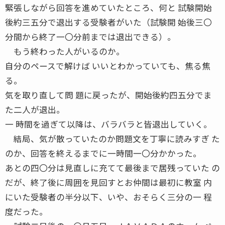
緊張しながら回答を進めていたところ、何と 試験開始
後約三五分で退出する受験者がいた（試験開 始後三〇
分間から終了一〇分前までは退出できる）。
もう終わった人がいるのか。
自分のペースで解けば いいとわかっていても、焦る焦
る。
気を取り直して問 題に戻ったが、開始後約四五分でま
た二人が退出。
一 時間を過ぎて以降は、バラバラと皆退出していく。
結局、気が散っていたのか問題文を丁寧に読みすぎ た
のか、回答を終えるまでに一時間一〇分かかった。
あとの四〇分は見直しに充てて最後まで居残っていた の
だが、終了後に周囲を見回すとお仲間は最初に教室 内
にいた受験者の半分以下、いや、おそらく三分の一 程
度だった。