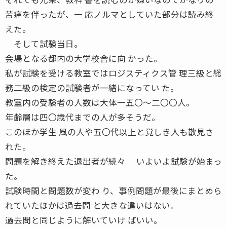
苦痛を伴ったが、一 応ノルマとしていた部分は読み終
えた。
そして試験当日。
会場となる都内の大学校舎に向 かった。
私が試験を受ける教室ではロジスティクス管 理三級と総
務二級の検定の試験者が一緒になってい た。
教室内の受験者の人数は大体一五〇〜二〇〇人。
年齢層は四〇歳代までの人が多そうだ。
このほか学生 風の人や五〇代以上と覚しき人も散見さ
れた。
問題を解き終えた退出者が続々 いよいよ試験が始まっ
た。
試験時間と問題数が変わ り、事例問題が最後にまとめら
れていたほかは過去問 と大きな違いはない。
過去問と同じように解いていけ ばいい。