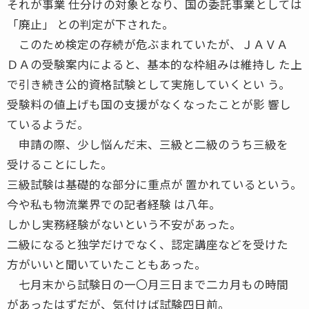
それが事業 仕分けの対象となり、国の委託事業としては
「廃止」 との判定が下された。
このため検定の存続が危ぶまれていたが、ＪＡＶＡ
ＤＡの受験案内によると、基本的な枠組みは維持し た上
で引き続き公的資格試験として実施していくとい う。
受験料の値上げも国の支援がなくなったことが影 響し
ているようだ。
申請の際、少し悩んだ末、三級と二級のうち三級を
受けることにした。
三級試験は基礎的な部分に重点が 置かれているという。
今や私も物流業界での記者経験 は八年。
しかし実務経験がないという不安があった。
二級になると独学だけでなく、認定講座などを受けた
方がいいと聞いていたこともあった。
七月末から試験日の一〇月三日まで二カ月もの時間
があったはずだが、気付けば試験四日前。