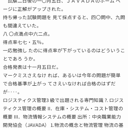
試験二日後の一〇月五日、ＪＡＶＡＤＡのホーム ペ
ージに正解がアップされた。
持ち帰った試験問題を 見て採点すると、四〇問中、九問
も間違えていた。
八 〇点満点中六二点。
得点率七七・五％。
一応勉強し たのに得点率が下がっているのはどういうこ
とであろ うか。
合格発表は十一月五日だ。
マークミスさえなけ れば、あるいは今年の問題が簡単
で合格基準が上がっ てさえいなければ合格のはずだ
が‥‥。
ロジスティクス管理3 級で出題される専門知識 ?. ロジス
ティクス管理の概要 II．在庫・システム・コスト管理の
概要 III．物流情報システムの概要 出所：中央職業能力
開発協会（JAVADA） 1.物流の概念と物流管理 物流の基