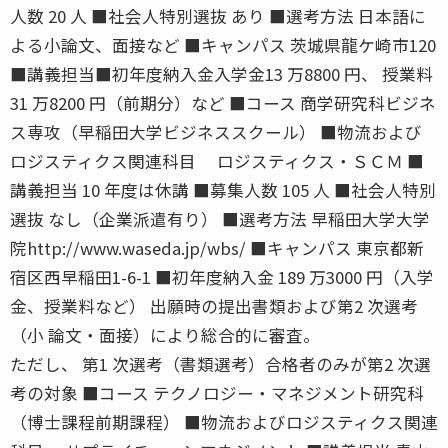
人数 20 人 ■社会人特別選抜 あり ■選考方法 日本語に
よる小論文、面接など ■キャンパス 茨城県龍ケ崎市120
■講義担当■初年度納入金入学金13 万8800 円、 授業料
31 万8200 円（前期分）など ■コース 商学研究科ビジネ
ス専攻（早稲田大学ビジネススクール） ■物流および
ロジスティクス関連科目 ロジスティクス・ＳＣＭ ■
講義担当 10 年度は休講 ■募集人数 105 人 ■社会人特別
選抜 なし（企業派遣有り） ■選考方法 早稲田大学大学
院http://www.waseda.jp/wbs/ ■キャンパス 東京都新
宿区西早稲田1-6-1 ■初年度納入金 189 万3000 円（入学
金、授業料など） 出願時の提出書類および第2 次選考
（小 論文・面接）により総合的に審査。
ただし、 第1 次選考（書類選考）合格者のみが第2 次選
考の対象 ■コース テクノロジー・マネジメント研究科
（博士課程前期課程） ■物流およびロジスティクス関連