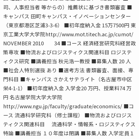
司、人事担当者 等からの）推薦状に基づき書類審査 ■
キャンパス 田町キャンパス・イノベーションセンター
（東京都港区芝浦3-3-6） ■初年度納入金 15万7500円 東
京工業大学大学院http://www.mot.titech.ac.jp/cumot/
NOVEMBER 2010 34 ■コース 経済経営研究科経営政
策専攻 ■物流およびロジスティクス関連科目 ロジステ
ィクス研究 ■講義担当 秋元浩一教授 ■募集人数 20 人
■社会人特別選抜 あり ■選考方法 書類審査、面接、専
門科目 ■キャンパス さかえサテライト（名古屋市中区
栄4-1-1） ■初年度納入金 入学金20 万円、授業料74 万
円 名古屋学院大学大学院
http://www.ngu.jp/faculty/graduate/economics/ ■コ
ース 流通科学研究科（修士課程） ■物流およびロジス
ティクス関連科目 流通科学・情報系・ロジスティクス
特論 ■講義担当 １０年度は閉講 ■募集人数 入学定員１