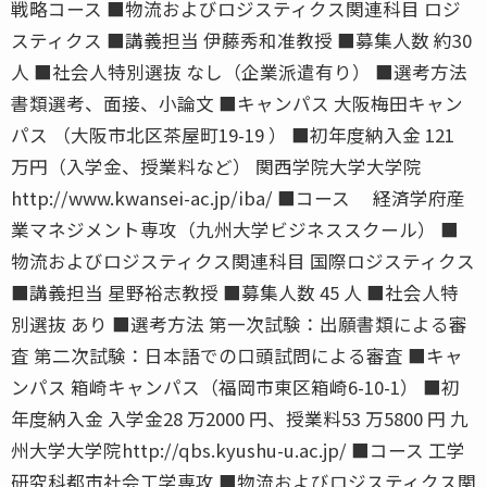
戦略コース ■物流およびロジスティクス関連科目 ロジ
スティクス ■講義担当 伊藤秀和准教授 ■募集人数 約30
人 ■社会人特別選抜 なし（企業派遣有り） ■選考方法
書類選考、面接、小論文 ■キャンパス 大阪梅田キャン
パス （大阪市北区茶屋町19-19 ） ■初年度納入金 121
万円（入学金、授業料など） 関西学院大学大学院
http://www.kwansei-ac.jp/iba/ ■コース 経済学府産
業マネジメント専攻（九州大学ビジネススクール） ■
物流およびロジスティクス関連科目 国際ロジスティクス
■講義担当 星野裕志教授 ■募集人数 45 人 ■社会人特
別選抜 あり ■選考方法 第一次試験：出願書類による審
査 第二次試験：日本語での口頭試問による審査 ■キャ
ンパス 箱崎キャンパス（福岡市東区箱崎6-10-1） ■初
年度納入金 入学金28 万2000 円、授業料53 万5800 円 九
州大学大学院http://qbs.kyushu-u.ac.jp/ ■コース 工学
研究科都市社会工学専攻 ■物流およびロジスティクス関