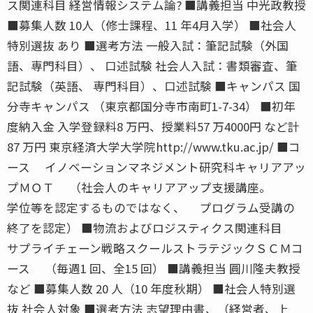
ス関連科目 経営情報システム論? ■講義担当 中光政教授
■募集人数 10人（修士課程、11 年4月入学） ■社会人
特別選抜 あり ■選考方法 一般入試：筆記試験（外国
語、専門科目）、 口述試験 社会人入試：書類審査、筆
記試験（英語、 専門科目）、口述試験 ■キャンパス 国
分寺キャンパス （東京都国分寺市南町1-7-34） ■初年
度納入金 入学登録料8 万円、授業料57 万4000円 など計
87 万円 東京経済大学大学院http://www.tku.ac.jp/ ■コ
ース イノベーションマネジメント研究科キャリアアッ
プＭＯＴ （社会人のキャリアアップ支援講座。
学位等を認定するものではなく、 プログラム受講の
終了を認定） ■物流およびロジスティクス関連科目
サプライチェーン戦略スクールストラテジックＳＣＭコ
ース （毎週1 回、全15 回） ■講義担当 圓川隆夫教授
など ■募集人数 20 人（10 年度秋期） ■社会人特別選
抜 社会人対象 ■選考方法 志望理由書、（経営者、上