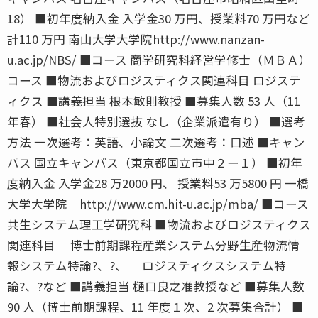
18） ■初年度納入金 入学金30 万円、授業料70 万円など
計110 万円 南山大学大学院http://www.nanzan-
u.ac.jp/NBS/ ■コース 商学研究科経営学修士（ＭＢＡ）
コース ■物流およびロジスティクス関連科目 ロジステ
ィクス ■講義担当 根本敏則教授 ■募集人数 53 人（11
年春） ■社会人特別選抜 なし（企業派遣有り） ■選考
方法 一次選考：英語、小論文 二次選考：口述 ■キャン
パス 国立キャンパス（東京都国立市中２ー１） ■初年
度納入金 入学金28 万2000 円、 授業料53 万5800 円 一橋
大学大学院 http://www.cm.hit-u.ac.jp/mba/ ■コース
共生システム理工学研究科 ■物流およびロジスティクス
関連科目 博士前期課程産業システム分野生産物流情
報システム特論?、?、 ロジスティクスシステム特
論?、?など ■講義担当 樋口良之准教授など ■募集人数
90 人（博士前期課程、11 年度１次、2 次募集合計） ■