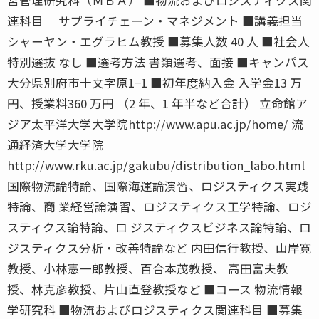
連科目 サプライチェーン・マネジメント ■講義担当
シャーヤン・エグラヒム教授 ■募集人数 40 人 ■社会人
特別選抜 なし ■選考方法 書類選考、面接 ■キャンパス
大分県別府市十文字原1−1 ■初年度納入金 入学金13 万
円、授業料360 万円 （2 年、1 年半など合計） 立命館ア
ジア太平洋大学大学院http://www.apu.ac.jp/home/ 流
通経済大学大学院
http://www.rku.ac.jp/gakubu/distribution_labo.html
国際物流論特論、国際海運論演習、ロジスティクス実践
特論、商 業経営論演習、ロジスティクス工学特論、ロジ
スティクス論特論、ロ ジスティクスビジネス論特論、ロ
ジスティクス分析・改善特論など 内田信行教授、山岸寛
教授、小林憲一郎教授、百合本茂教授、 高田富夫教
授、林克彦教授、片山直登教授など ■コース 物流情報
学研究科 ■物流およびロジスティクス関連科目 ■募集