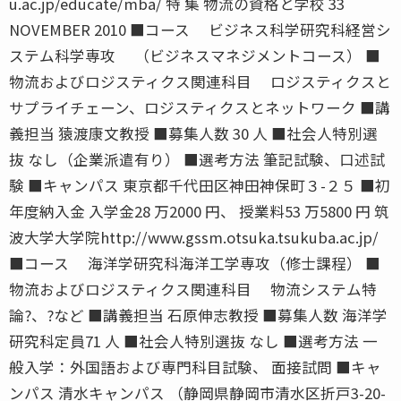
u.ac.jp/educate/mba/ 特 集 物流の資格と学校 33
NOVEMBER 2010 ■コース ビジネス科学研究科経営シ
ステム科学専攻 （ビジネスマネジメントコース） ■
物流およびロジスティクス関連科目 ロジスティクスと
サプライチェーン、ロジスティクスとネットワーク ■講
義担当 猿渡康文教授 ■募集人数 30 人 ■社会人特別選
抜 なし（企業派遣有り） ■選考方法 筆記試験、口述試
験 ■キャンパス 東京都千代田区神田神保町３-２５ ■初
年度納入金 入学金28 万2000 円、 授業料53 万5800 円 筑
波大学大学院http://www.gssm.otsuka.tsukuba.ac.jp/
■コース 海洋学研究科海洋工学専攻（修士課程） ■
物流およびロジスティクス関連科目 物流システム特
論?、?など ■講義担当 石原伸志教授 ■募集人数 海洋学
研究科定員71 人 ■社会人特別選抜 なし ■選考方法 一
般入学：外国語および専門科目試験、 面接試問 ■キャ
ンパス 清水キャンパス （静岡県静岡市清水区折戸3-20-