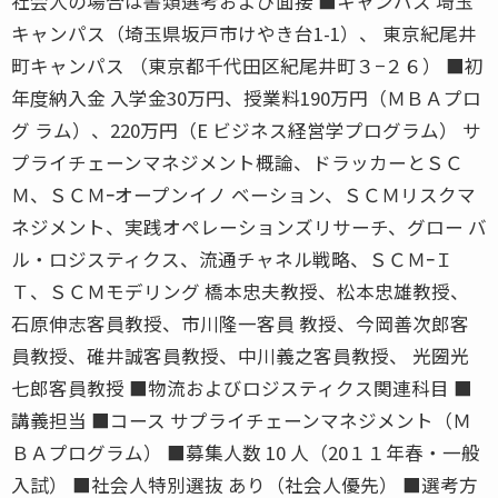
社会人の場合は書類選考および面接 ■キャンパス 埼玉
キャンパス（埼玉県坂戸市けやき台1-1）、 東京紀尾井
町キャンパス （東京都千代田区紀尾井町３−２６） ■初
年度納入金 入学金30万円、授業料190万円（ＭＢＡプロ
グ ラム）、220万円（E ビジネス経営学プログラム） サ
プライチェーンマネジメント概論、ドラッカーとＳＣ
Ｍ、ＳＣＭｰオープンイノ ベーション、ＳＣＭリスクマ
ネジメント、実践オペレーションズリサーチ、グロー バ
ル・ロジスティクス、流通チャネル戦略、ＳＣＭｰＩ
Ｔ、ＳＣＭモデリング 橋本忠夫教授、松本忠雄教授、
石原伸志客員教授、市川隆一客員 教授、今岡善次郎客
員教授、碓井誠客員教授、中川義之客員教授、 光圀光
七郎客員教授 ■物流およびロジスティクス関連科目 ■
講義担当 ■コース サプライチェーンマネジメント（Ｍ
ＢＡプログラム） ■募集人数 10 人（20１１年春・一般
入試） ■社会人特別選抜 あり（社会人優先） ■選考方