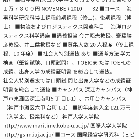
１万７８００円 NOVEMBER 2010 32 ■コース 海
事科学研究科博士課程前期課程（修士)、後期課程（博
士） ■物流およびロジスティクス関連科目 海洋ロジ
スティクス科学講座 ■講義担当 今井昭夫教授、齋藤勝
彦教授、井上健教授など ■募集人数 20 人程度（修士課
程、10 年度） ■社会人特別選抜 あり ■選考方法 学力
検査（筆答試験、口頭試問）、TOEICま たはTOEFLの
成績、出身大学の成績証明書 を総合して選抜。
社会人特別選抜では口頭試 問と出身大学などの成績証
明書を総合して選抜 ■キャンパス 深江キャンパス（神
戸市東灘区深江南町5 丁 目1-1）、六甲台キャンパス
（神戸市灘区六甲 台町 1-1） ■初年度納入金 121 万円
（入学金、授業料など） 神戸大学大学院
http://www.maritime.kobe-u.ac.jp/ 国際大学大学院
http://gsim.iuj.ac.jp/ ■コース 国際経営学研究科（Ｅビ