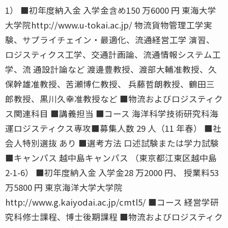
1） ■初年度納入金 入学金含め150 万6000 円 東海大学
大学院http://www.u-tokai.ac.jp/ 物流貨物管理工学実
験、サプライチェイン・最適化、流通経営工学 演習、
ロジスティクス工学、交通計画論、流通情報システム工
学、流 通設計論など 渡邊豊教授、渡部大輔准教授、久
保幹雄准教授、苦瀬博仁教授、 兵藤哲朗教授、鶴田三
郎教授、黒川久幸准教授など ■物流およびロジスティク
ス関連科目 ■講義担当 ■コース 海洋科学技術研究科海
運ロジスティクス専攻■募集人数 29 人（11 年春） ■社
会人特別選抜 あり ■選考方法 口述試験または学力試験
■キャンパス 越中島キャンパス （東京都江東区越中島
2-1-6） ■初年度納入金 入学金28 万2000 円、 授業料53
万5800 円 東京海洋大学大学院
http://www.g.kaiyodai.ac.jp/cmtl5/ ■コース 経営学研
究科修士課程、博士後期課程 ■物流およびロジスティク