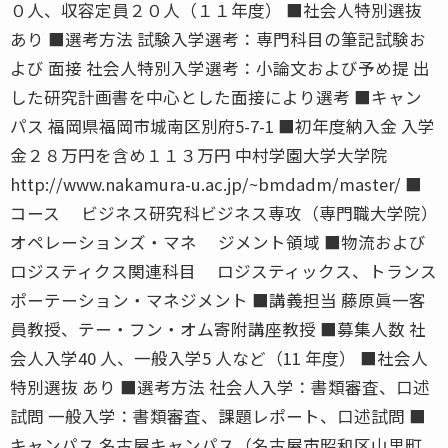
０人、収容定員２０人（１１年度） ■社会人特別選抜
あり ■選考方法 試験入学選考：専門科目の筆記試験お
よび 面接 社会人特別入学選考：小論文および予め提 出
した研究計画書を中心とした面接により選考 ■キャン
パス 福岡県福岡市城南区別府5-7-1 ■初年度納入金 入学
金２８万円を含め１１３万円 中村学園大学大学院
http://www.nakamura-u.ac.jp/~bmdadm/master/ ■
コース ビジネス研究科ビジネス専攻（専門職大学院）
オペレーションズ・マネ ジメント領域 ■物流および
ロジスティクス関連科目 ロジスティックス、トランス
ポーテーション・マネジメント ■講義担当 藤原眞一客
員教授、テー・フン・オム寄附講座教授 ■募集人数 社
会人入学40 人、一般入学5 人など（11 年度） ■社会人
特別選抜 あり ■選考方法 社会人入学：書類審査、口述
試問 一般入学：書類審査、課題レポート、口述試問 ■
キャンパス 名古屋キャンパス（名古屋市昭和区山里町