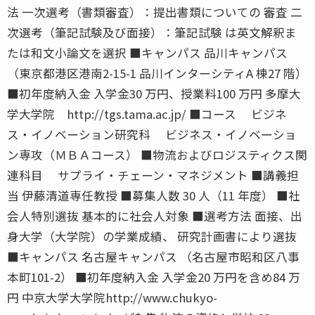
法 一次選考（書類審査）：提出書類についての 審査 二
次選考（筆記試験及び面接）：筆記試験 は英文解釈ま
たは和文小論文を選択 ■キャンパス 品川キャンパス
（東京都港区港南2-15-1 品川インターシティA 棟27 階）
■初年度納入金 入学金30 万円、授業料100 万円 多摩大
学大学院 http://tgs.tama.ac.jp/ ■コース ビジネ
ス・イノベーション研究科 ビジネス・イノベーショ
ン専攻（ＭＢＡコース） ■物流およびロジスティクス関
連科目 サプライ・チェーン・マネジメント ■講義担
当 伊藤清道専任教授 ■募集人数 30 人（11 年度） ■社
会人特別選抜 基本的に社会人対象 ■選考方法 面接、出
身大学（大学院）の学業成績、 研究計画書により選抜
■キャンパス 名古屋キャンパス （名古屋市昭和区八事
本町101-2） ■初年度納入金 入学金20 万円を含め84 万
円 中京大学大学院http://www.chukyo-