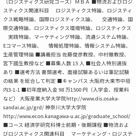
（ロジスティクス研究コース）ＭＢＡ ■物流およびロジ
スティクス関連科目 ロジスティクス特論、ロジスティ
クス戦略特論、国際ロジスティクス論、 交通特論、国
際交通特論、ロジスティクス環境特論、ロジスティクス
実践特論、マーケティング特論、流通システム特論、
Eコマース特論、 情報処理特論、情報システム特論、
生産管理特論 ■講義担当 佐藤俊彦教授、中村徹教授、
宮下國生教授など ■募集人数 15 人 ■社会人特別選抜
あり ■選考方法 書類選考、面接試験あるいは筆記試験
の結果 を総合して判定 ■キャンパス 大阪府大東市中垣
内3-1-1 ■初年度納入金 98 万1500 円（入学金、授業料
など） 大阪産業大学大学院http://www.dis.osaka-
sandai.ac.jp/grd/ 神奈川大学大学院
http://www.econ.kanagawa-u.ac.jp/graduate_school/
■コース 経済学研究科博士前期・後期課程 ■物流およ
びロジスティクス関連科目 マーケティング・ロジステ