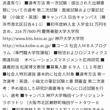
派遣有り） ■選考方法 第一次試験：提出された出願書
類についての選考 第二次試験：面接試験および筆記試
験 （小論文・英語） ■キャンパス 日吉キャンパス（横
浜市港北区日吉4-1-1） ■初年度納入金 入学金31 万円を
含め、216 万7600 円 慶應義塾大学大学院
http://www.kbs.keio.ac.jp/ 神戸大学大学院
http://mba.kobe-u.ac.jp/ ■コース 社会人ＭＢＡプログ
ラム（専門職大学院課程） ■物流およびロジスティクス
関連科目 オペレーションズマネジメント応用研究 ■
講義担当 松尾博文教授 ■募集人数 ６９人（１１年度）
■社会人特別選抜 基本的に社会人対象 ■選考方法 第一
次選考：英語、小論文の筆記試験と書 類審査 第二次選
考：予め提出した研究計画書等を 中心に口述試験を行
い、選考 ■キャンパス 神戸大学梅田インテリジェント
ラボラトリ （大阪市北区鶴野町梅田ゲートタワー８
階） ■初年度納入金 入学料２８万２０００円を含め８