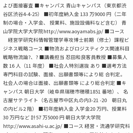
よび面接審査 ■キャンパス 青山キャンパス（東京都渋
谷区渋谷4-4-25） ■初年度納入金 133 万9000 円（二年
制の場合・入学金、 授業料、施設設備料など含む） 青
山学院大学大学院http://www.aoyamabs.jp/ ■コース
経営学研究科情報管理学専攻博士前期（修士）課程ビ
ジネス戦略コース ■物流およびロジスティクス関連科目
戦略物流論?、? ■講義担当 忍田和良客員教授 ■募集人
数 16 人（11 年度） ■社会人特別選抜 あり ■選考方法
専門科目の試験、面接、出願書類等により総 合判定。
社会人の場合は面接、出願書類等 により総合判定 ■キ
ャンパス 朝日大学（岐阜県瑞穂市穂積1851 番地）、 名
古屋サテライト（名古屋市中区丸の内3-21 -20 朝日丸
の内ビル2 階） ■初年度納入金 入学金20 万円、授業料
30 万円など 計57 万5000 円 朝日大学大学院
http://www.asahi-u.ac.jp/ ■コース 経営・流通学研究科