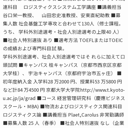
連科目 ロジスティクスシステム工学講座 ■講義担当
谷口栄一教授、 山田忠史准教授、安東直紀助教 ■募
集人数 社会基盤工学専攻と合わせて130人（修士課程。
うち、 学科外別途選考・社会人別途選考の上限40 人）
■社会人特別選抜 あり ■選考方法 TOEFLまたはTOEIC
の成績および専門科目試 験。
学科外別途選考、社会人別途選考ではそ れらに加えて口
頭試問 ■キャンパス 桂キャンパス（京都市西京区京都
大学桂）、 宇治キャンパス（京都府宇治市五ヶ庄） ■
初年度納入金 入学料28 万2000 円、授業料53 万5800 円
など計84 万4500 円 京都大学大学院http://www.t.kyoto-
u.ac.jp/ja/grad ■コース 経営管理研究科（慶應ビジネス
スクール・MBA) ■物流およびロジスティクス関連科目
ロジスティクス論 ■講義担当 Plaet,Carolus 非常勤講師
■募集人数 25 人（春季） ■社会人特別選抜 なし（企業