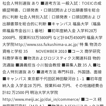
社会人特別選抜 あり ■選考方法 一般入試：TOEICの成
績証明書、口頭発表 ・口頭試問および出願書類を総合
的に判断 社会人特別入試：口頭発表・口頭試問およ び
出願書類を総合的に判断 ■キャンパス 福島大学（福島
県福島市金谷川１番地） ■初年度納入金 入学料28万
2000円、授業料53万5800円 など計84万4500円 福島大学
大学院http://www.sss.fukushima-u.ac.jp/ 特 集 物流の
資格と学校 35 NOVEMBER 2010 ■コース 商学研究
科商学専攻 ■物流およびロジスティクス関連科目 物的
流通論 ■講義担当 小川智由教授 ■募集人数 35 人 ■社
会人特別選抜 あり ■選考方法 専門科目、外国語、面接
■キャンパス 東京都千代田区神田駿河台１-１ ■初年度
納入金 入学金28 万円、授業料48 万円、 その他諸経費合
計82 万2500 円 明治大学大学院
http://www.meiji.ac.jp/dai_in/commerce/ ■コース 経
営管理研究科（ＭＢＡ） ■物流およびロジスティクス関