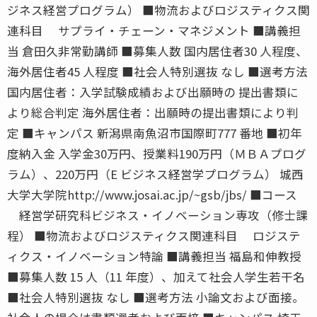
ジネス経営プログラム） ■物流およびロジスティクス関
連科目 サプライ・チェーン・マネジメント ■講義担
当 倉田久非常勤講師 ■募集人数 国内居住者30 人程度、
海外居住者45 人程度 ■社会人特別選抜 なし ■選考方法
国内居住者：入学試験成績および出願時の 提出書類に
より総合判定 海外居住者：出願時の提出書類により判
定 ■キャンパス 新潟県南魚沼市国際町777 番地 ■初年
度納入金 入学金30万円、授業料190万円（ＭＢＡプログ
ラム）、220万円（E ビジネス経営学プログラム） 城西
大学大学院http://www.josai.ac.jp/~gsb/jbs/ ■コース
経営学研究科ビジネス・イノベーション専攻（修士課
程） ■物流およびロジスティクス関連科目 ロジステ
ィクス・イノベーション特論 ■講義担当 福島和伸教授
■募集人数 15 人（11 年度）、加えて社会人学生若干名
■社会人特別選抜 なし ■選考方法 小論文および面接。