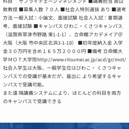
科目 サプライチェーンマネジメント ■講義担当 青山
敦教授 ■募集人数 ７０人 ■社会人特別選抜 あり ■選考
方法 一般入試：小論文、面接試験 社会人入試：書類選
考、面接試験 ■キャンパス びわこ・くさつキャンパス
（滋賀県草津市野路 東1-1-1）、立命館アカデメイア＠
大阪（大阪 市中央区北浜3-1-18） ■初年度納入金 入学
金３０万円を含め１６５万２０００円 ■備考 立命館大
学ＭＯＴ大学院http://www.ritsumei.ac.jp/acd/gr/mot/
社会人学生は大阪、一般学生位はびわこ・ くさつキャ
ンパスでの受講が基本だが、届出に より希望するキャ
ンパスで受講可能。
また遠 隔講義システムにより、ほとんどの科目を両方
のキャンパスで受講できる