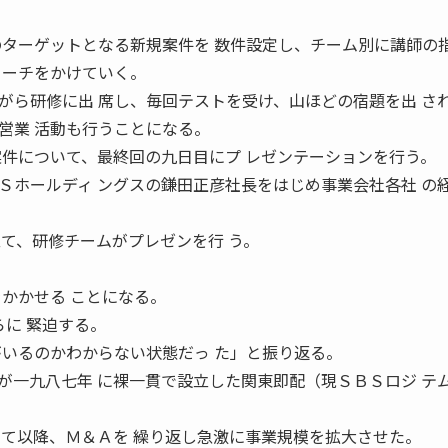
のターゲットとなる新規案件を 数件設定し、チーム別に講師の
ローチをかけていく。
ら研修に出 席し、毎回テストを受け、山ほどの宿題を出 さ
営業 活動も行うことになる。
案件について、最終回の九日目にプ レゼンテーションを行う。
ホールディ ングスの鎌田正彦社長をはじめ事業会社各社 の
立て、研修チームがプレゼンを行 う。
をかかせる ことになる。
らに 緊迫する。
いるのかわからない状態だっ た」と振り返る。
一九八七年 に裸一貫で設立した関東即配（現ＳＢＳロジ テ
して以降、Ｍ＆Ａを 繰り返し急激に事業規模を拡大させた。