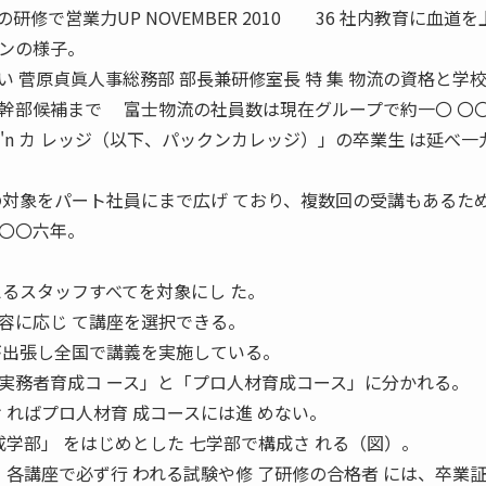
研修で営業力UP NOVEMBER 2010 36 社内教育に血道
ョンの様子。
 菅原貞眞人事総務部 部長兼研修室長 特 集 物流の資格と学校
幹部候補まで 富士物流の社員数は現在グループで約一〇 〇
k'n カ レッジ（以下、パックンカレッジ）」の卒業生 は延べ一
の対象をパート社員にまで広げ ており、複数回の受講もあるた
〇〇六年。
えるスタッフすべてを対象にし た。
容に応じ て講座を選択できる。
が出張し全国で講義を実施している。
務者育成コ ース」と「プロ人材育成コース」に分かれる。
 ればプロ人材育 成コースには進 めない。
成学部」 をはじめとした 七学部で構成さ れる（図）。
各講座で必ず行 われる試験や修 了研修の合格者 には、卒業証