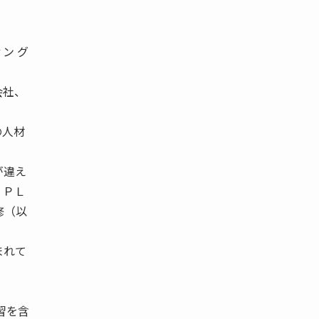
。
ン グ
会社、
の人材
が違え
３ＰＬ
修（以
まれて
習を含