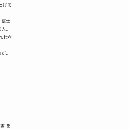
を上げる
 富士
〇人。
九七六
めだ。
書 を