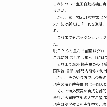
これについて豊田自動織機出身
まだだ。
しかし、富士物流改善方式 と
来年には新たに「ＦＫＳ道場」
る。
これまでもパックンカレッジで
た。
脱ＴＰ Ｓと並んで当面 はグロ
これに対 応して今年七月 には
それまで海外 拠点要員の育成
国際統 括部の部門内研修で海
しかし、そのやり方では今後の
現在の海外駐在員 数は一四人
そこで海外要員の育成を部門
全社から国際学部の入学希望 
現在は語学教育を実施中で、次