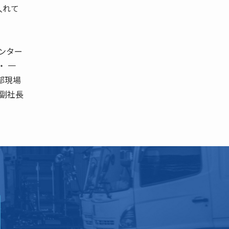
入れて
センター
・ 一
部現場
雄副社長