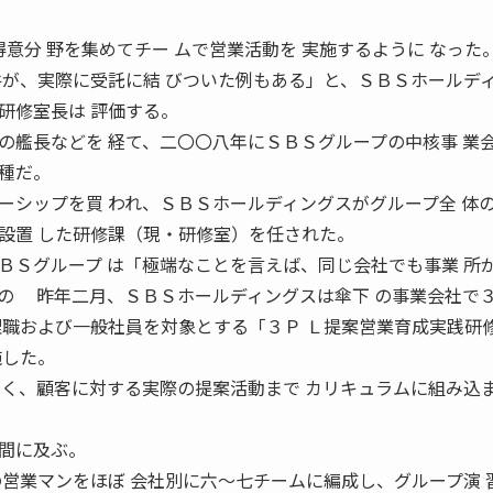
得意分 野を集めてチー ムで営業活動を 実施するように なった
件が、実際に受託に結 びついた例もある」と、ＳＢＳホールディ
研修室長は 評価する。
艦長などを 経て、二〇〇八年にＳＢＳグループの中核事 業
種だ。
ーシップを買 われ、ＳＢＳホールディングスがグループ全 体
設置 した研修課（現・研修室）を任された。
Ｓグループ は「極端なことを言えば、同じ会社でも事業 所
の 昨年二月、ＳＢＳホールディングスは傘下 の事業会社で
理職および一般社員を対象とする「３Ｐ Ｌ提案営業育成実践研
施した。
なく、顧客に対する実際の提案活動まで カリキュラムに組み込
間に及ぶ。
の営業マンをほぼ 会社別に六〜七チームに編成し、グループ演 