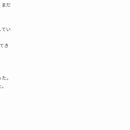
、まだ
してい
てき
った。
た。