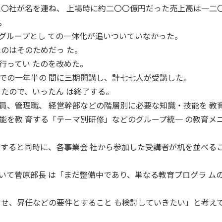
三〇社が名を連ね、 上場時に約二〇〇億円だった売上高は一二〇
。
ループとし ての一体化が追いついていなかった。
たのはそのためだっ た。
行ってい たのを改めた。
の一年半の 間に三期開講し、計七七人が受講した。
きたので、いったん は終了する。
、管理職、 経営幹部などの階層別に必要な知識・技能を 教
能を教 育する「テーマ別研修」などのグループ統一 の教育メ
一すると同時に、各事業会 社から参加した受講者が机を並べる
て菅原部長 は「まだ整備中であり、単なる教育プログラ ム
させ、昇任などの要件とすること も検討していきたい」と考え