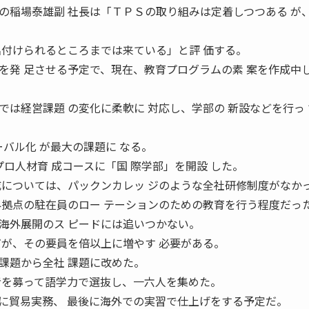
の稲場泰雄副 社長は「ＴＰＳの取り組みは定着しつつある が
名付けられるところまでは来ている」と評 価する。
を発 足させる予定で、現在、教育プログラムの素 案を作成中
は経営課題 の変化に柔軟に 対応し、学部の 新設などを行っ 
ーバル化 が最大の課題に なる。
プロ人材育 成コースに「国 際学部」を開設 した。
については、パックンカレッ ジのような全社研修制度がなか
外拠点の駐在員のロー テーションのための教育を行う程度だっ
海外展開のス ピードには追いつかない。
だが、その要員を倍以上に増やす 必要がある。
課題から全社 課題に改めた。
者を募って語学力で選抜し、一六人を集めた。
に貿易実務、 最後に海外での実習で仕上げをする予定だ。