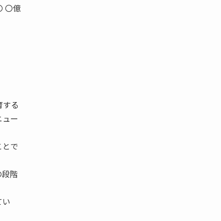
 〇億
育する
ニュー
ことで
の段階
てい