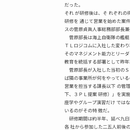
だった。
それ が研修後は、そ れぞれの
研修を 通じて営業を始めた案
スの菅原貞眞人事総務部部長兼
菅原部長は海上自衛隊の艦艇の
ＴＬロジコムに入社した変わり
そのマネジメント能力とリーダ
教育を統括する部署として昨年
菅原部長が入社した当初のＳＢ
ば隣の事業所が何をやっている
営業を担当する課長以下 の管
下、３ＰＬ提案 研修）」を実
座学やグループ演習だけ では
いるのがその特 徴だ。
研修期間は約半年、延べ九日
各 社から参加した二五人前後