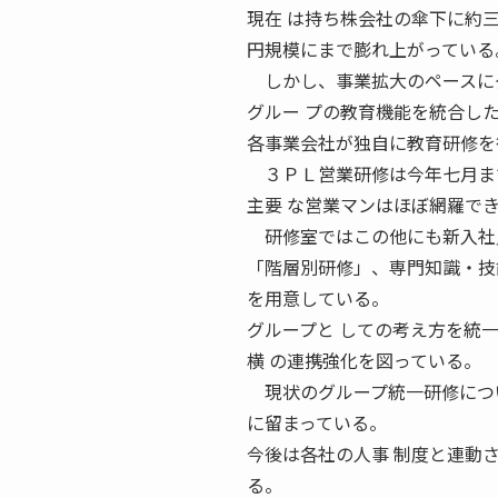
現在 は持ち株会社の傘下に約
円規模にまで膨れ上がっている
しかし、事業拡大のペースにグ
グルー プの教育機能を統合し
各事業会社が独自に教育研修を
３ＰＬ営業研修は今年七月まで
主要 な営業マンはほぼ網羅で
研修室ではこの他にも新入社員
「階層別研修」、専門知識・技
を用意している。
グループと しての考え方を統
横 の連携強化を図っている。
現状のグループ統一研修につい
に留まっている。
今後は各社の人事 制度と連動
る。