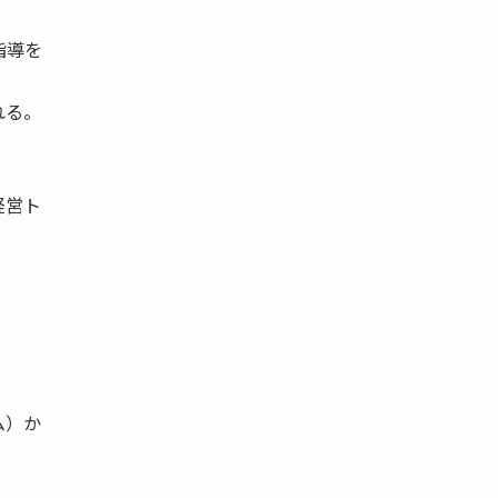
指導を
れる。
経営ト
ム）か