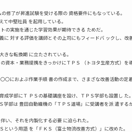
ラムの修了が昇進試験を受ける際の 資格要件にもなっている。
て中堅社員 を起用している。
ストの実施を通じた学習効果が期待できる ためだ。
義に 対する評価を講師とその上司にもフィードバ ックし、改
きな転換期 に立たされている。
との資本・業務提携をきっかけにＴＰＳ （トヨタ生産方式）を
五〇〇におよぶ作業手順 書の作成まで、さまざな改善活動の定
成学部にＴ ＰＳの基礎講座を設け、ＴＰＳ学部も設置し た
Ｓ学部は 豊田自動織機の「ＴＰＳ道場」に受講者を派 遣する
に伴い、それを内製化する必要 に迫られた。
という用語 を「ＦＫＳ（富士物流改善方式）」に改めた。