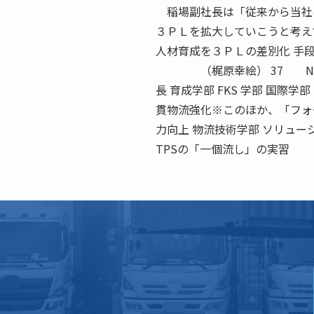
稲場副社長は「従来から当社は
３ＰＬを拡大していこうと考え
人材育成を３ＰＬの差別化 手
（梶原幸絵） 37 NOVEM
長 育成学部 FKS 学部 国際学
貫物流強化※このほか、「フォ
力向上 物流技術学部 ソリューシ
TPSの「一個流し」の実習