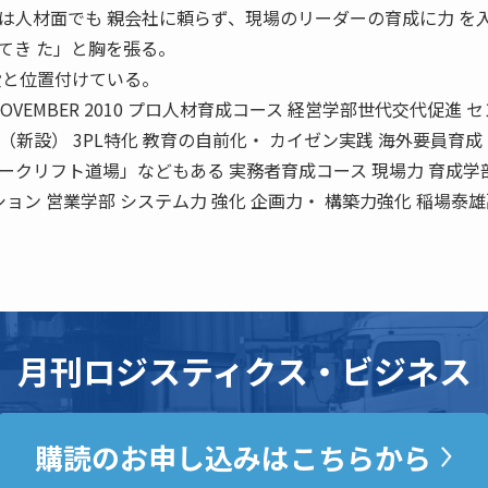
人材面でも 親会社に頼らず、現場のリーダーの育成に力 を
てき た」と胸を張る。
段と位置付けている。
BER 2010 プロ人材育成コース 経営学部世代交代促進 
部 （新設） 3PL特化 教育の自前化・ カイゼン実践 海外要員育成
ークリフト道場」などもある 実務者育成コース 現場力 育成学
ョン 営業学部 システム力 強化 企画力・ 構築力強化 稲場泰
月刊ロジスティクス・ビジネス
購読のお申し込みはこちらから