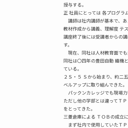
授与する。
正 社員にとっては 各プログ
講師は社内講師が基本で、あえ
教材作成から講義、理解度 テ
講座終了後には受講者からの講
す。
現在、同社は人材教育面でも大
同社は〇四年の豊田自動 織機
ている。
２Ｓ・５ Ｓから始まり、約二
ベルアップに取り組んできた。
パックンカレッジでも現場力育
ただし他の学部とは違ってＴＰ
をとってきた。
三菱倉庫による ＴＯＢの成立
まず社内で使用していたＴＰＳ