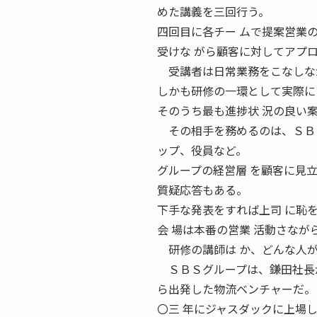
めた講義を三回行う。
四回目に各チー ムで提案営業
受けな がら顧客に対してアプ
受講者は日常業務をこなしなが
しかも研修の一環として実際に
そのうち最も進捗状 況の良い
その相手を務めるのは、ＳＢＳ
ップ、役員など。
グループの経営層 を顧客に見
質疑応答もある。
下手な発表をすれば上司 に恥
会 場は本番の営業 活動さなが
研修の講師は か、どんな人が
ＳＢＳグループは、鎌田社長が
ら出発した物流ベンチャーだ。
〇三 年にジャスダックに上場