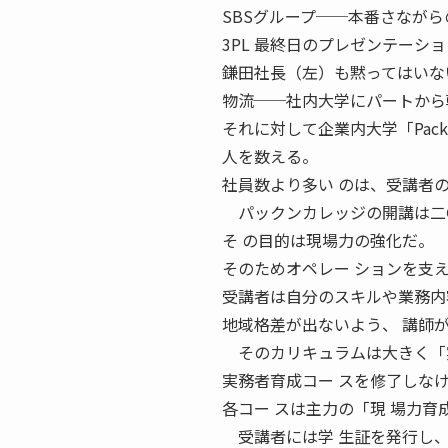
SBSグループ──本番さながらの
3PL 最終日のプレゼンテーシ
鎌田社長（左）も黙ってはいない
物流──社内大学にパートから
それに対して企業内大学「Pac
人を数える。
社員数より多い のは、受講者
パックンカレッジの開講は二
そ の目的は現場力の強化だ。
そのためオペレー ションを支
受講者は自分のスキルや業務内
地域格差が出ないよう、 講師
そのカリキュラムは大きく「実
実務者育成コー スを修了しなけ
各コー スは主力の「現 場力育
受講者には学 生証を発行し、 