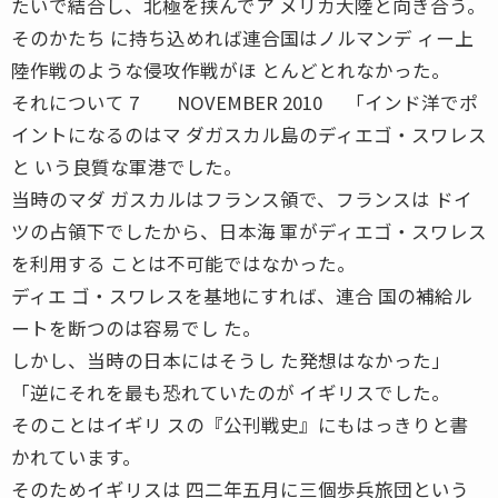
たいで結合し、北極を挟んでア メリカ大陸と向き合う。
そのかたち に持ち込めれば連合国はノルマンデ ィー上
陸作戦のような侵攻作戦がほ とんどとれなかった。
それについて 7 NOVEMBER 2010 「インド洋でポ
イントになるのはマ ダガスカル島のディエゴ・スワレス
と いう良質な軍港でした。
当時のマダ ガスカルはフランス領で、フランスは ドイ
ツの占領下でしたから、日本海 軍がディエゴ・スワレス
を利用する ことは不可能ではなかった。
ディエ ゴ・スワレスを基地にすれば、連合 国の補給ル
ートを断つのは容易でし た。
しかし、当時の日本にはそうし た発想はなかった」
「逆にそれを最も恐れていたのが イギリスでした。
そのことはイギリ スの『公刊戦史』にもはっきりと書
かれています。
そのためイギリスは 四二年五月に三個歩兵旅団という