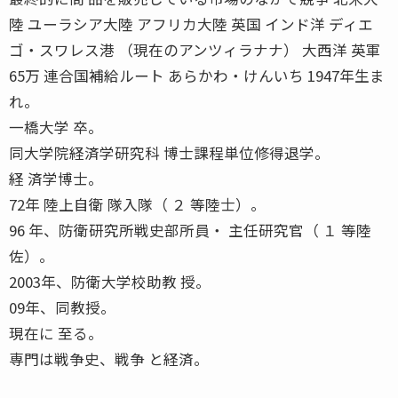
陸 ユーラシア大陸 アフリカ大陸 英国 インド洋 ディエ
ゴ・スワレス港 （現在のアンツィラナナ） 大西洋 英軍
65万 連合国補給ルート あらかわ・けんいち 1947年生ま
れ。
一橋大学 卒。
同大学院経済学研究科 博士課程単位修得退学。
経 済学博士。
72年 陸上自衛 隊入隊（ ２ 等陸士）。
96 年、防衛研究所戦史部所員・ 主任研究官（ １ 等陸
佐）。
2003年、防衛大学校助教 授。
09年、同教授。
現在に 至る。
専門は戦争史、戦争 と経済。