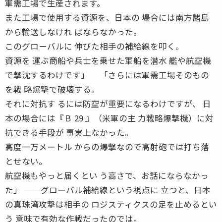
軍需工場で生産されます。
また工場で使用する資源を、日本の 場合には南方諸島
から輸送しなけれ ばならなかった。
このグローバルに 伸びた相手の補給線を叩く。
資源を 運ぶ商船や兵士を乗せた軍船を潜水 艦や航空機
で撃沈するわけです」 「さらには軍需工場そのもの
を戦 略爆撃で破壊する。
それに対抗す るには防空が重要になるわけですが、 日
本の場合には『Ｂ 29 』（米軍の主 力戦略爆撃機）に対
抗できる手段が 事実上なかった。
高度一万メートル からの爆撃なので高射砲では打ち落
とせない。
航空機もやっと届くとい う高さで、お話にならなかっ
た」 ──グローバル補給線という視点に 立つと、日本
の真珠湾攻撃は相手の ロジスティクスの足を止めるとい
う 意味で有効な作戦だったのでは。