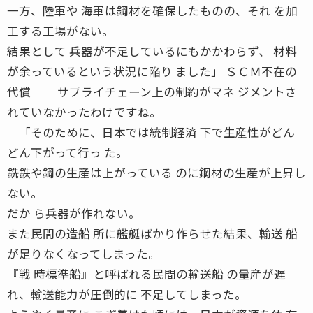
一方、陸軍や 海軍は鋼材を確保したものの、それ を加
工する工場がない。
結果として 兵器が不足しているにもかかわらず、 材料
が余っているという状況に陥り ました」 ＳＣＭ不在の
代償 ──サプライチェーン上の制約がマネ ジメントさ
れていなかったわけですね。
「そのために、日本では統制経済 下で生産性がどん
どん下がって行っ た。
銑鉄や鋼の生産は上がっている のに鋼材の生産が上昇し
ない。
だか ら兵器が作れない。
また民間の造船 所に艦艇ばかり作らせた結果、輸送 船
が足りなくなってしまった。
『戦 時標準船』と呼ばれる民間の輸送船 の量産が遅
れ、輸送能力が圧倒的に 不足してしまった。