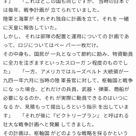
す」 「これはどこの国も同じですが、 当時の日本で
は毎年、戦争計画が 立てられていました。
陸軍と海軍が それぞれ独自に計画を立て、それを 一緒
に天皇に報告していた。
しかし、 それは部隊の配置と運用についての 計画であ
って、ロジについてはペー パー一枚だけ。
その中身も、国民が 一丸となって節約に励み、物資動員
に全力を注ぎますといったスローガ ン程度のものでし
た」 「一方、アメリカではルーズベルト 大統領が一
九四一年六月に当時の陸 軍長官に対して、枢軸国と戦争
にな った場合、どれだけの兵員、武器・ 弾薬、商船が
必要になるのか、それ が実際に動員できるのはいつに
なる か、見積もって提出しろという指示 を出していま
す」 「それが後に『ビクトリープラン』 と呼ばれる
壮大な戦争計画へと発展 してきました。
その計画は、枢軸国 がどのような戦略を採るかという