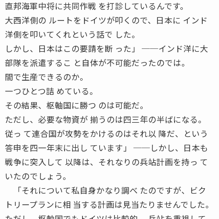
直邦海軍中将に共同作戦 を打診しているんです。
大西洋側の ルートをドイツが叩くので、日本に インド
洋側を叩いてくれという話で した。
しかし、日本はこの要請を断 った」 ──インド洋に大
部隊を派遣するこ と自体が不可能だったのでは。
間で生産できるのか。
一つひとつ詰 めている。
その結果、枢軸国に勝つ のは可能だ。
ただし、必要な物資が 揃うのは四三年の半ばになる。
従っ て連合国が攻勢をかけるのはそれ以 降だ、という
答申を四一年末に出し ています」 ──しかし、日本も
戦争に突入して 以降は、それなりの兵站計画を持っ て
いたのでしょう。
「それについて私自身かなり調べ たのですが、ビク
トリープランに相 当する計画は見当たりませんでした。
ただし、枢軸国でもドイツは比較的、 兵站を重視して