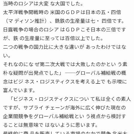
当時のロシアは大変 な大国でした。
太平洋戦争開戦時の 米国のＧＤＰは日本の五・四倍
（マ ディソン推計）、銑鉄の生産量は七・ 四倍です。
日露戦争の場合のロシア はＧＤＰこそ日本の三倍です
が、鉄 の生産量に至っては百倍以上でした。
二つの戦争の国力比に大きな違いが あったわけではな
い。
それなのにな ぜ第二次大戦では大敗したのかとい う素
朴な疑問が出発点でした」 ──グローバル補給戦の概
念はビジ ネス・ロジスティクスを考える上で も示唆に
富んでいます。
「ビジネス・ロジスティクスについ て私は全くの素人
ですが、サプライ チェーンが海外に広く伸びた現在の
企業間競争をグローバル補給戦とい う視点から検討す
ることは無意味で はないように思います。
最終的に商 品を販売している市場のなかで競争 北米大