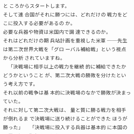
と ころからスタートします。
そして連 合国がそれに勝つには、どれだけの 戦力をど
こに投入する必要があるの か。
必要な兵器や物資は米国内で調 達できるのか。
それはどれだけの期 兵站計画を重視した米軍 ──先生
は第二次世界大戦を「グロ ーバル補給戦」という視点
から分析 されていますね。
「決戦場に相手以上の戦力を継続 的に補給できたか
どうかということ が、第二次大戦の勝敗を分けたとい
う考え方です。
それ以前の戦争は基 本的に決戦場のなかで勝敗が決まっ
ていた。
それに対して第二次大戦は、 量と質に勝る戦力を相手
が倒れるま で決戦場に送り続けることができた ほうが
勝った」 「決戦場に投入する兵器は基本的 に本国の