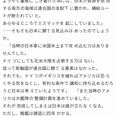
ようやく量産に こぎ着けた頃には、日本が資源を依 存
する南方の海域は連合国の支配下 に置かれ、補給ルー
トが断たれてい た。
あらゆるところでミスマッチを 起こしていました」
──そもそも日本に勝てる見込みは あったのでしょう
か。
「当時の日本軍に米国本土まで攻 め込む力はありま
せんでした。
ドイ ツにしても北米大陸を占領する力は ない。
従って枢軸国が連合国に勝て る要素はなかった。
それでも、ドイ ツがイギリスを破ればアメリカは恐 ら
くやる気をなくし、有利な条件で 講和に持ち込めるだろ
うと日本は考 えていたようです」 「また当時のアメ
リカは大艦隊の 整備計画を進めていました。
それが 完成してしまえば日本は歯が立たな くなる。
ただし、戦艦は建造に四年 かかる。