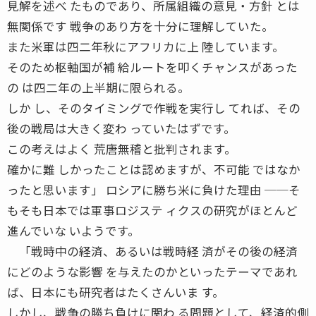
見解を述べ たものであり、所属組織の意見・方針 とは
無関係です 戦争のあり方を十分に理解していた。
また米軍は四二年秋にアフリカに上 陸しています。
そのため枢軸国が補 給ルートを叩くチャンスがあった
の は四二年の上半期に限られる。
しか し、そのタイミングで作戦を実行し てれば、その
後の戦局は大きく変わ っていたはずです。
この考えはよく 荒唐無稽と批判されます。
確かに難 しかったことは認めますが、不可能 ではなか
ったと思います」 ロシアに勝ち米に負けた理由 ──そ
もそも日本では軍事ロジステ ィクスの研究がほとんど
進んでいな いようです。
「戦時中の経済、あるいは戦時経 済がその後の経済
にどのような影響 を与えたのかといったテーマであれ
ば、日本にも研究者はたくさんいま す。
しかし、戦争の勝ち負けに関わ る問題として、経済的側