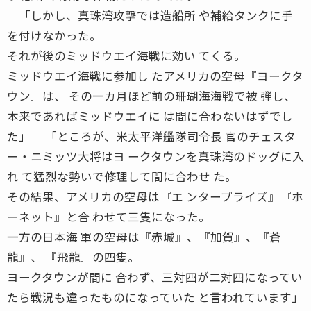
「しかし、真珠湾攻撃では造船所 や補給タンクに手
を付けなかった。
それが後のミッドウエイ海戦に効い てくる。
ミッドウエイ海戦に参加し たアメリカの空母『ヨークタ
ウン』は、 その一カ月ほど前の珊瑚海海戦で被 弾し、
本来であればミッドウエイに は間に合わないはずでし
た」 「ところが、米太平洋艦隊司令長 官のチェスタ
ー・ニミッツ大将はヨ ークタウンを真珠湾のドッグに入
れ て猛烈な勢いで修理して間に合わせ た。
その結果、アメリカの空母は『エ ンタープライズ』『ホ
ーネット』と合 わせて三隻になった。
一方の日本海 軍の空母は『赤城』、『加賀』、『蒼
龍』、 『飛龍』の四隻。
ヨークタウンが間に 合わず、三対四が二対四になってい
たら戦況も違ったものになっていた と言われています」