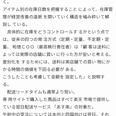
く。
アイテム別の在庫日数を把握すること によって、在庫管
理が経営改善の道筋 を開いていく構造を噛み砕いて解
説し ている。
具体的に在庫をどうコントロールす るかという点で
は、従来の四つの発 注方式（定期・定量、不定期・定
量、 和徳ＣＯＯ（最高執行責任者）は「顧 客は送料に
よっては実際の店舗に買い に行った方が安いと考える。
差別化を するためには、送料は実店舗での買い 物にか
かる時間の価値を下回る必要が ある。
こうしたことも考慮して金額を 設定した」と説明す
る。
配送リードタイムも通常より短い。
専 用サイトで購入した商品はすべて楽天 市場で提供し
ている翌日配送サービス 「あす楽」の対象だ。
午前中の受注につ いては本州と四国向けは翌日、それ