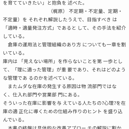
を育てていきたい」と抱負を 述べた。
（梶原） 不定期・不定量、定期・
不定量）を それぞれ解説したうえで、目指すべき は
「適時・適量発注方式」であると して、その手法を紹介
している。
倉庫の運用法と管理組織のあり方 についても一章を割
いている。
庫内は 「見えない場所」を作らないことを第 一歩とし
て、「理に適った管理」が重 要であり、それはどのよう
な管理であ るのかを述べている。
またムダな在庫の発生する原因は物 流部門ではな
く、仕入れ部門や営業部 門にある。
そういった在庫に影響を与 えている人たちの?心理?を在
庫の適 正化に導くための仕組み作りのヒント を盛り込
んでいる。
本書の終盤は具体的な改善アプロー チの解説に割か