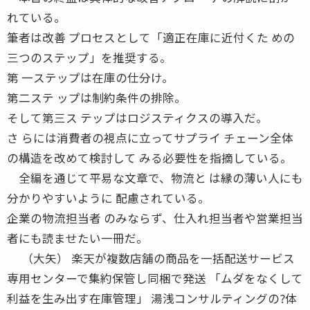
れている。
筆者は改善 プロセスとして「適正在庫に近付くた めの
三つのステップ」を推奨する。
第 一ステップは在庫の仕分け。
第二ステ ップは制約条件の排除。
そして第三ス テップはロジスティクスの導入だ。
さ らには消費者の視点に立ってサプライ チェーン全体
の構造を改めて検討して みる必要性を指摘している。
全編を通じて平易な文章で、物流と は縁の薄い人にも
分かりやすいように 配慮されている。
企業の物流担当者 のみならず、仕入れ担当者や営業担当
者にも読ませたい一冊だ。
（大矢） 楽天が複数店舗の商品を一括配送サービス
専用センターで集約保管し同梱で発送 「ムダをなくして
利益を生み出す在庫管理」 湯浅コンサルティングの?体