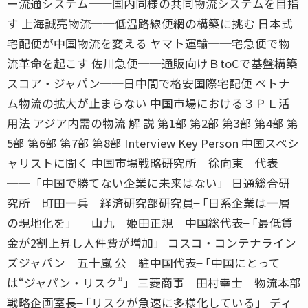
ー流通システム──国内同様の共同物流システムを目指
す 上海誠亮物流──低温路線便網の構築に挑む 日本式
宅配便が中国物流を変える ヤマト運輸──宅急便で物
流革命を起こす 佐川急便──通販向けＢtoCで基盤構築
スコア・ジャパン──日中間で格安国際宅配便 ベトナ
ム物流の拡大が止まらない 中国市場における３ＰＬ活
用法 アジア内需の物流 解 説 第1部 第2部 第3部 第4部 第
5部 第6部 第7部 第8部 Interview Key Person 中国スペシ
ャリストに聞く 中国市場戦略研究所 徐向東 代表
──「中国で勝てない企業に未来はない」 日通総合研
究所 町田一兵 経済研究部研究員 ̶̶「日系企業は一層
の現地化を」 山九 姫田正規 中国総代表 ̶̶「最低賃
金が2割上昇し人件費が増加」 コスコ・コンテナライン
ズジャパン 五十嵐 公 駐中国代表 ̶̶「中国にとって
は“ジャパン・リスク”」 三菱商事 田村幸士 物流本部
戦略企画室長 ̶̶「リスクが急速に多様化している」 ディ