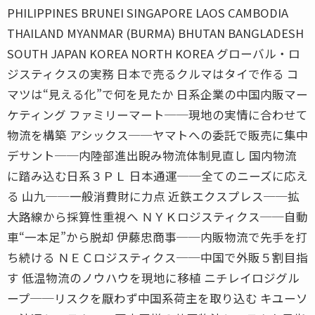
PHILIPPINES BRUNEI SINGAPORE LAOS CAMBODIA
THAILAND MYANMAR (BURMA) BHUTAN BANGLADESH
SOUTH JAPAN KOREA NORTH KOREA グローバル・ロ
ジスティクスの実務 日本で売るクルマはタイで作る コ
マツは“見える化”で何を見たか 日系企業の中国内販マー
ケティング ファミリーマート──現地の実情に合わせて
物流を構築 アシックス──ヤマトへの委託で販売に集中
デサント──内陸部進出睨み物流体制見直し 国内物流
に踏み込む日系３ＰＬ 日本通運──全てのニーズに応え
る 山九──一般消費財に力点 近鉄エクスプレス──拡
大路線から採算性重視へ ＮＹＫロジスティクス──自動
車“一本足”から脱却 伊藤忠商事──内販物流で先手を打
ち続ける ＮＥＣロジスティクス──中国で外販５割目指
す 低温物流のノウハウを現地に移植 ニチレイロジグル
ープ──リスクを厭わず中国系荷主を取り込む キユーソ