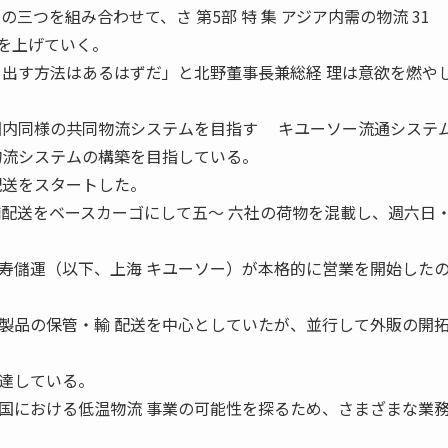
の三つを組み合わせて、さ 第5部 特 集 アジア内需の物流 3
時間を上げていく。
を出す方法はあるはずだ」と北野董事長兼総経 理は意欲を燃や
国内同様の共同物流システムを目指す キユーソー流通システ
物流システムの構築を目指している。
配送をスタートした。
舗配送をベースカーゴにして五〜 六社の荷物を混載し、週六日
儲運（以下、上海 キユーソー）が本格的に営業を開始した
製品の保管・輸 配送を中心としていたが、並行して外販の開
達している。
における低温物流 事業の可能性を探るため、さまざまな業