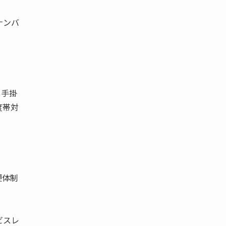
ナンバ
を手掛
度帯対
便体制
ビスレ