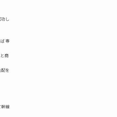
成功し
ば 専
ると商
共配を
。
て幹線