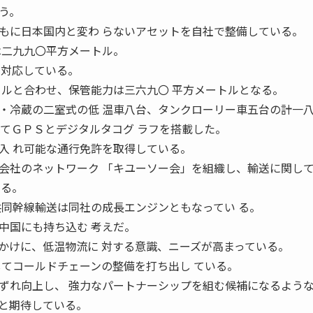
う。
に日本国内と変わ らないアセットを自社で整備している。
は二九九〇平方メートル。
に対応している。
トルと合わせ、保管能力は三六九〇 平方メートルとなる。
冷蔵の二室式の低 温車八台、タンクローリー車五台の計一
べてＧＰＳとデジタルタコグ ラフを搭載した。
入 れ可能な通行免許を取得している。
社のネットワーク 「キユーソー会」を組織し、輸送に関し
いる。
共同幹線輸送は同社の成長エンジンともなってい る。
中国にも持ち込む 考えだ。
けに、低温物流に 対する意識、ニーズが高まっている。
してコールドチェーンの整備を打ち出し ている。
ずれ向上し、 強力なパートナーシップを組む候補になるよう
と期待している。