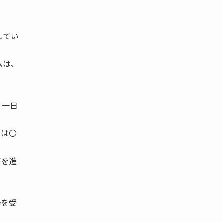
1
してい
ムは、
・一日
のは〇
拓を進
務を受