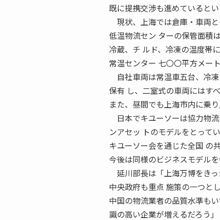
既に提携交渉も進めているとい
現状、上海では倉庫・車両とも
低温物流セン ターの保管面積
冷蔵、チ ルド、冷凍の温度帯
常温センター 七〇〇平方メー
自社車両は常温車五台、冷凍・
保有 し、二室式の車両にはす
また、昼間でも上海市内に乗り
日本でキユーソーは協力物流会
ンアセッ トのモデルをとって
キユーソー会を通じた全国 の
今後は同様のビジネスモデルを
延川部長は「上海万博をきっか
中央政府も重点 施策の一つと
中国の物流業者の品質水準もい
識の高い企業が増えるだろう」