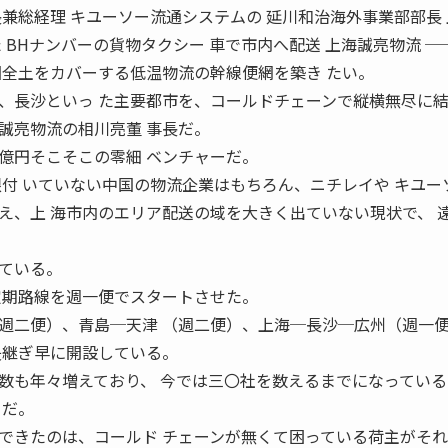
兼総経理 キユーソー流通システムの 延川和治海外事業部部長
 BHナンバーの貨物タクシー 車で市内へ配送 上海誠亮物流 ─
全土をカバーする低温物流の幹線便網を築き たい。
、長沙といっ た主要都市を、コールドチェーンで縦横無尽に
誠亮物流の相川亮董 事長だ。
円そこそこの零細 ベンチャーだ。
根付 いていない中国の物流企業はもちろん、ニチレイや キユー
え、上 海市内のエリア配送の域を大きく出ていない現状で、 
ている。
定期路線を週一便でスタートさせた。
週二便）、青島─天津 （週二便）、上海─長沙─広州（週一
矢継ぎ早に開設している。
も年々増えており、 今では三〇社を数えるまでになっている
ーだ。
きたのは、コールド チェーンが無くて困っている荷主がそれ