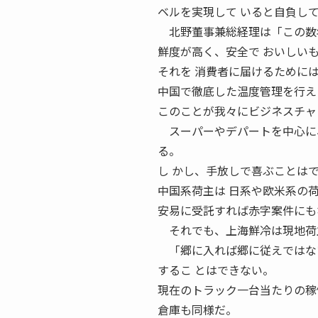
ベルを実現して いると自負し
北野董事兼総経理は「この数年
鮮度が高く、安全で おいしい
それを 消費者に届けるために
中国で徹底した温度管理を行え
このことが我々にビジネスチャ
スーパーやデパートを中心に、
る。
し かし、手放しで喜ぶことは
中国系荷主は 日系や欧米系の
安易に受託すれば赤字案件にも
それでも、上海鮮冷は現地荷主
「郷に入れば郷に従えではない
するこ とはできない。
現在のトラック一台当たりの稼
倉庫も同様だ。