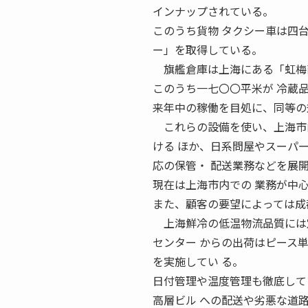
インナップされている。
このうち貨物 タクシー車は四
ー」を取得している。
旗艦倉庫は上海にある「虹梅南
このうち一七〇〇平米が 冷蔵
来年中の稼働を目処に、同等の
これらの設備を使い、上海市内
ける ほか、日系問屋やスーパ
応の保管・ 配送業務などを展
現在は上海市内での 業務が中
また、顧客の要望によっては成
上海鮮冷の低温物流品質には
センター からの出荷はピース
を実施してい る。
日付管理や温度管理も徹底して
高層ビル への配送や劣悪な道