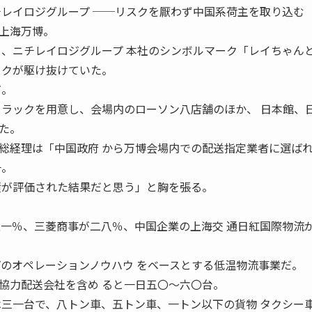
グループ ──リスクを厭わず中国系荷主を取り込む
上海万博。
を、ニチレイロジグループ 本社のシンボルマーク「レイちゃん
ックが駆け抜けていた。
だ。
トラックを用意し、会場内のローソン八店舗のほか、 日本館、
た。
経理は「中国政府 から万博会場内での配送指定業者に選ば
一。
績が評価された結果だと思う」と胸を張る。
五一％、三菱商事が二八％、中国企業の上海交 通日紅国際物流
プのオペレーションノウハウ をベースとする低温物流事業だ。
力配送会社を含め ると一日五〇〜六〇台。
は三一台で、八トン車、五トン車、一トン以下の貨物 タクシー