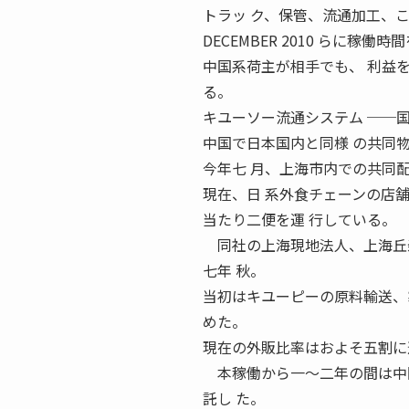
トラッ ク、保管、流通加工、こ
DECEMBER 2010 らに稼働
中国系荷主が相手でも、 利益
る。
キユーソー流通システム ──
中国で日本国内と同様 の共同
今年七 月、上海市内での共同
現在、日 系外食チェーンの店
当たり二便を運 行している。
同社の上海現地法人、上海丘寿
七年 秋。
当初はキユーピーの原料輸送、
めた。
現在の外販比率はおよそ五割に
本稼働から一〜二年の間は中国
託し た。