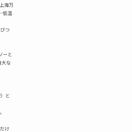
 上海万
─低温
結びつ
ソーと
遠大な
便）と
。
だけ