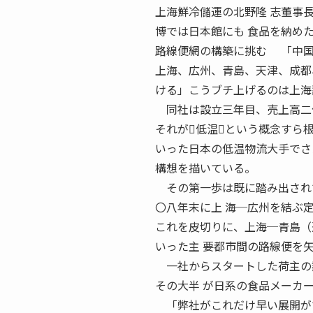
上海鮮冷儲運の北野隆 志董事長
博では日本館にも 食品を納めた
路線便網の構築に挑む 「中国
上海、広州、青島、天津、成都
ける」こうブチ上げるのは上海
同社は設立三年目、売上高二億
それが低温という概念すら
いった日本の低温物流大手でさ
構想を描いている。
その第一歩は既に踏み出され
〇八年末に上 海─広州を結ぶ
これを皮切りに、上海─青島（
いった主 要都市間の路線便を
一社からスタートした荷主の数
その大半 が日系の食品メーカ
「弊社がこれだけ早い展開がで