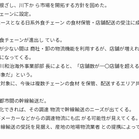
根ざし、川下か ら市場を開拓する方針を固めた。
ェーンに設定。
ベースとなる日系外食チェーン の食材保管・店舗配送の受注に
チェーンが進出し ている。
が少ない間は 商社・卸の物流機能を利用するが、店舗が増えれ
になってくる。
和治海外事業部部 長によると、「店舗数が一〇店舗を超え
印象だ」という。
を対象に、今後は複数チェーンの食材 を保管、配送するエリア
都市間の幹線輸送だ。
化できれば、その調達 物流で幹線輸送のニーズが出てくる。
がメーカーなどからの調達物流にも広 がる可能性が見えてくる
幹線輸送の受託を見据え、産地の地場物流業者 との提携によっ