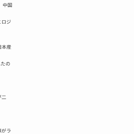
 中国
とロジ
日本産
れたの
が二
車がラ