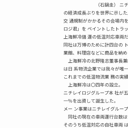
（石鍋圭） ニチレイロジ
の経済成長ぶりを世界に示した
交 通規制がかかるその会場内
ロジ君」を ペイントしたトラ
上海鮮冷儲 運の低温対応車両
同社は万博のために計四台の 
業館、料理店などに商品を納め
上海鮮冷の北野隆志董事長兼総
は日 系物流企業では我々が唯
これまでの低温物流業 務の実
上海鮮冷は〇四年の設立。
ニチレイロジグループ本 社が
一％を出資して誕生した。
メー ン事業はニチレイグルー
同社の現在の車両運行台数は協
そのうち低温対応の自社車両 