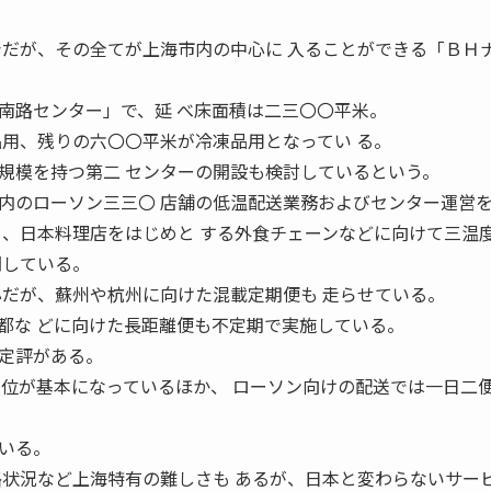
台だが、その全てが上海市内の中心に 入ることができる「ＢＨ
路センター」で、延 べ床面積は二三〇〇平米。
品用、残りの六〇〇平米が冷凍品用となってい る。
規模を持つ第二 センターの開設も検討しているという。
のローソン三三〇 店舗の低温配送業務およびセンター運営
ー、日本料理店をはじめと する外食チェーンなどに向けて三温
開している。
心だが、蘇州や杭州に向けた混載定期便も 走らせている。
都な どに向けた長距離便も不定期で実施している。
定評がある。
単位が基本になっているほか、 ローソン向けの配送では一日二
いる。
路状況など上海特有の難しさも あるが、日本と変わらないサー