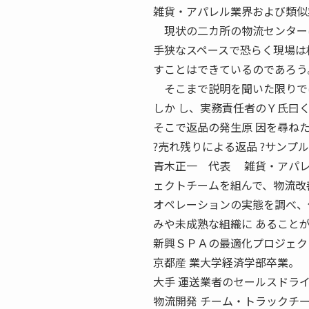
雑貨・アパレル業界および類似
現状の二カ所の物流センター
手狭なスペースで恐らく現場は
すことはできているのであろう
そこまで説明を聞いた限りでは
しか し、実務責任者のＹ氏曰
そこで返品の発生原 因を尋ね
?売れ残りによる返品 ?サンプ
青木正一 代表 雑貨・アパレ
ェクトチームを組んで、物流改
オペレーションの実態を調べ、
みや未成熟な組織に あること
新興ＳＰＡの最適化プロジェクト
京都産 業大学経済学部卒業。
大手 運送業者のセールスドライ
物流開発 チーム・トラックチー