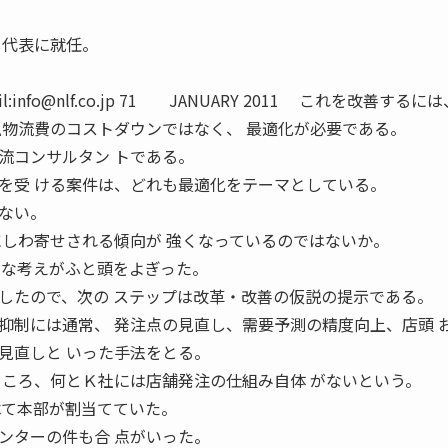
し代表に就任。
/ e-mail:info@nlf.co.jp 71 JANUARY 2011 これを改善する
払物流費のコストダウンではなく、 最適化が必要である。
流コンサルタン トである。
を受 ける案件は、どれも最適化をテーマとしている。
ない。
にしわ寄せされる傾向が 強くなっているのではないか。
んな考えがふと頭をよぎった。
たので、次の ステップは改革・改善の仮説の提示である。
制には通常、 発注点の見直し、需要予測の精度向上、店頭 
見直しと いった手法をとる。
ところ、何とＫ社には店舗発注の仕組み自体 がないという。
べて本部が割当てていた。
ンターの件も合 点がいった。