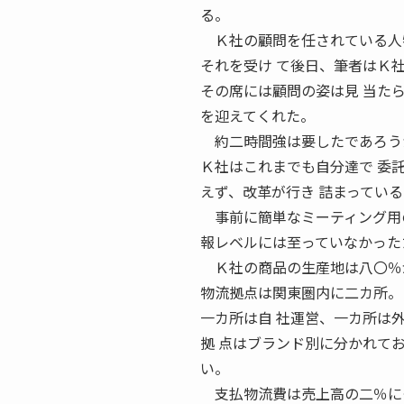
る。
Ｋ社の顧問を任されている人物
それを受け て後日、筆者はＫ
その席には顧問の姿は見 当た
を迎えてくれた。
約二時間強は要したであろうか
Ｋ社はこれまでも自分達で 委
えず、改革が行き 詰まってい
事前に簡単なミーティング用の
報レベルには至っていなかった
Ｋ社の商品の生産地は八〇％が
物流拠点は関東圏内に二カ所。
一カ所は自 社運営、一カ所は
拠 点はブランド別に分かれてお
い。
支払物流費は売上高の二％に