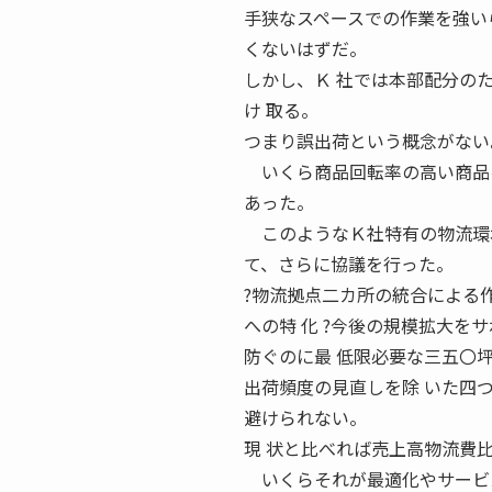
手狭なスペースでの作業を強い
くないはずだ。
しかし、Ｋ 社では本部配分のた
け 取る。
つまり誤出荷という概念がない
いくら商品回転率の高い商品を
あった。
このようなＫ社特有の物流環境
て、さらに協議を行った。
?物流拠点二カ所の統合による
への特 化 ?今後の規模拡大を
防ぐのに最 低限必要な三五〇坪
出荷頻度の見直しを除 いた四
避けられない。
現 状と比べれば売上高物流費
いくらそれが最適化やサービス