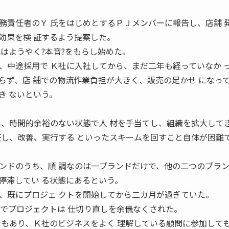
責任者のＹ 氏をはじめとするＰＪメンバーに報告し、店舗 
効果を検 証するよう提案した。
はようやく?本音?をもらし始めた。
中途採用で Ｋ社に入社してから、まだ二年も経っていなか 
らず、店 舗での物流作業負担が大きく、販売の足かせ になっ
き ないという。
い、時間的余裕のない状態で人 材を手当てし、組織を拡大して
証し、改善、実行する といったスキームを回すこと自体が困難
ドのうち、順 調なのは一ブランドだけで、他の二つのブラン
停滞してい る状態にあるという。
既にプロジェ クトを開始してから二カ月が過ぎていた。
とでプロジェクトは 仕切り直しを余儀なくされた。
でもあり、Ｋ社のビジネスをよく 理解している顧問に参加して