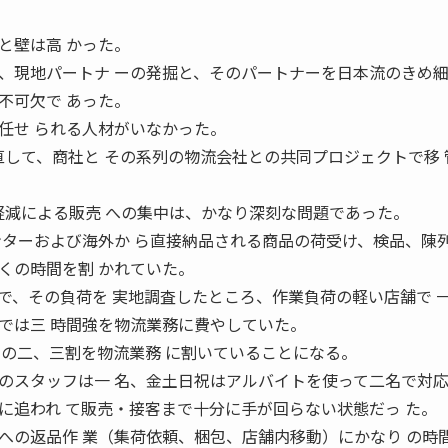
と壁は高 かった。
現地パートナ ーの発掘と、そのパートナーを日本流のきめ細
不可欠で あった。
任せ られる人材がいなかった。
して、商社と その系列の物流会社との共同プロジェクトで移 
減による販売 への集中は、かなり深刻な問題であった。
ンターおよび海外か ら直接納品される商品の荷受け、検品、陳列
くの時間を割 かれていた。
、その負荷を 実地調査したところ、作業負荷の軽い店舗で 
では三 時間強を物流業務に費やしていた。
その二、三割を物流業務 に割いていることになる。
スタッフは一 名、金土日祝はアルバイトを使って二名で対応
に追われ て販売・接客まで十分に手が回らない状態だっ た。
への返品作 業（集荷依頼、梱包、店舗内移動）にかなり の時