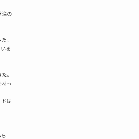
発注の
った。
ている
きた。
であっ
 ドは
もら