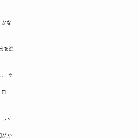
 かな
管を進
、 そ
一日一
 して
間がか