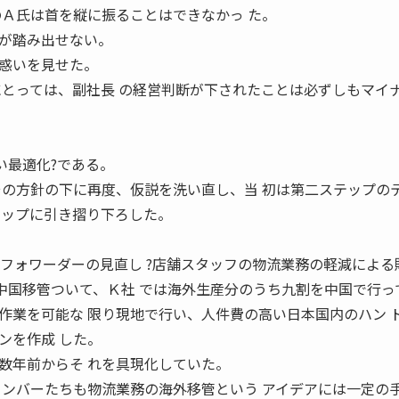
副社長のＡ氏は首を縦に振ることはできなかっ た。
が踏み出せない。
惑いを見せた。
にとっては、副社長 の経営判断が下されたことは必ずしもマイナ
い最適化?である。
の方針の下に再度、仮説を洗い直し、当 初は第二ステップの
テップに引き摺り下ろした。
?フォワーダーの見直し ?店舗スタッフの物流業務の軽減による
中国移管ついて、Ｋ社 では海外生産分のうち九割を中国で行っ
作業を可能な 限り現地で行い、人件費の高い日本国内のハン 
ンを作成 した。
年前からそ れを具現化していた。
メンバーたちも物流業務の海外移管という アイデアには一定の