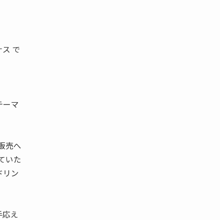
ス で
テーマ
販売へ
ていた
ドリン
手応え