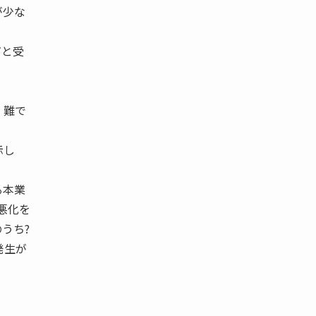
が少な
だと受
 難で
示し
る本業
悪化を
うち?
発生が
る