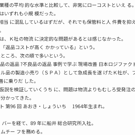
業種の平均 的な水準と比較して、非常にローコストといえ る
はいずれも小規 模だった。
相当 に混乱しているはずだが、それでも保管料と人 件費を抑
。
、Ｋ社の物流 に決定的な問題があるとは感じなかった。
く「返品コストが高く かかっている」という。
たところ、次の順で多いという。
ル品の返品 ?不良品の返品 事例で学ぶ 現場改善 日本ロジファク
ル品の製造小売り（ＳＰＡ）として急成長を遂 げたＫ社が、
善に乗りだ した。
仮説を検証していくうち に、問題は物流よりもむしろ受発注
が分かってきた。
 第96 回 あおき・しょういち 1964年生まれ。
 バーを経て、89 年に船井 総合研究所入社。
ムチー フを務める。