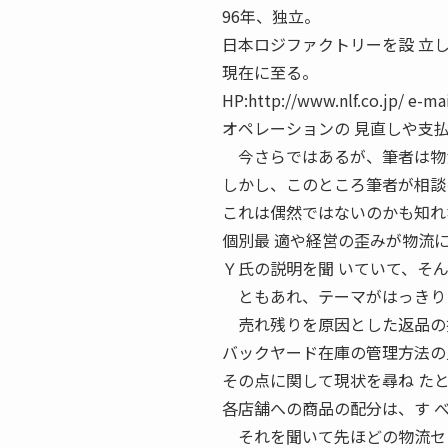
96年、独立。
日本ロジファクトリーを設 立
現在に至る。
HP:http://www.nlf.co.jp
オペレーションの 見直しや支
今さらではあるが、筆者は物
しかし、このところ筆者が相談
これは偶然ではないのかも知れ
個別最 適や経営の歪みが物流
Ｙ氏の説明を聞 いていて、そ
ともあれ、テーマがはっきりし
売れ残りを原因とした返品の抑
バックヤード在庫の管理方法の
その点に関して現状を尋ね た
各店舗への商品の配分は、す 
それを聞いて先ほどの物流セ