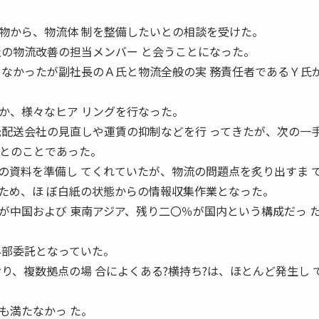
から、物流体 制を整備したいとの相談を受けた。
社の物流改善の担当メンバー と会うことになった。
らなかったが副社長のＡ氏と物流全般の実 務責任者であるＹ氏
、様々なヒア リングを行なった。
託配送会社の見直しや運賃の抑制などを行 ってきたが、次の一
るとのことであった。
資料を準備し てくれていたが、物流の問題点を炙り出すま 
ため、ほ ぼ白紙の状態からの情報収集作業となった。
中国および 東南アジア、残り二〇％が国内という構成だっ 
外部委託となっていた。
り、複数拠点の場 合によくある?横持ち?は、ほとんど発生し 
も満たなかっ た。