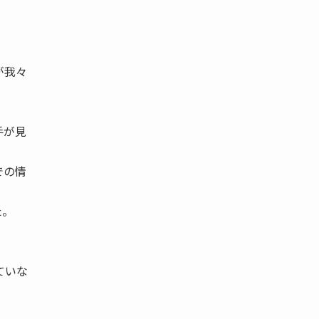
が我々
手が見
での情
た。
ていな