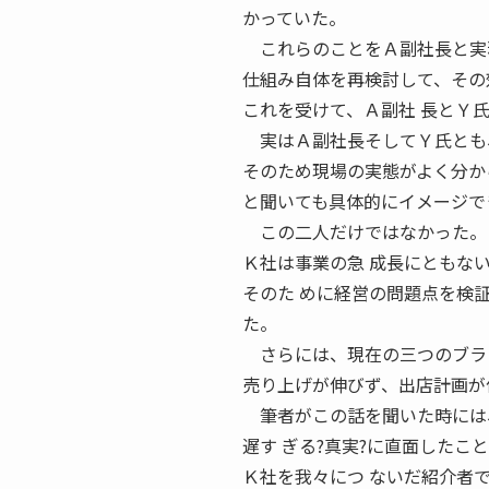
かっていた。
これらのことをＡ副社長と実務
仕組み自体を再検討して、その
これを受けて、Ａ副社 長とＹ氏
実はＡ副社長そしてＹ氏とも、
そのため現場の実態がよく分か
と聞いても具体的にイメージで
この二人だけではなかった。
Ｋ社は事業の急 成長にともな
そのた めに経営の問題点を検
た。
さらには、現在の三つのブラン
売り上げが伸びず、出店計画が
筆者がこの話を聞いた時には、
遅す ぎる?真実?に直面したこ
Ｋ社を我々につ ないだ紹介者