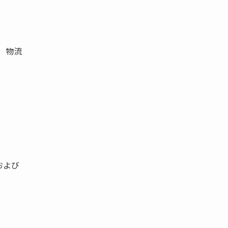
には、物流
および