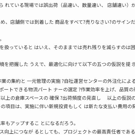
ら れている現場では誤出荷（品違い、数量違い、 店舗違い）
め、店舗側では到着した 商品をすべて?売りなさい?のサイン
。
扱っていると はいえ、そのままでは売れ残りを減らすのは困
を把握した うえで、最適化に向けて以下の五つの仮説を提 
作業の集約と 一元管理の実施 ?自社運営センターの外注化によ
サポートできる物流パート ナーの選定 ?作業効率を上げ、品質の
以上の倉庫スペースの 確保 ?出荷頻度の見直し 以上の仮説の
つの項目は、実施に伴い新規投資もしく は新たな支払い費用の
比率もアップするこ とになるだろう。
向上につなが るとしても、プロジェクトの最高責任者であ