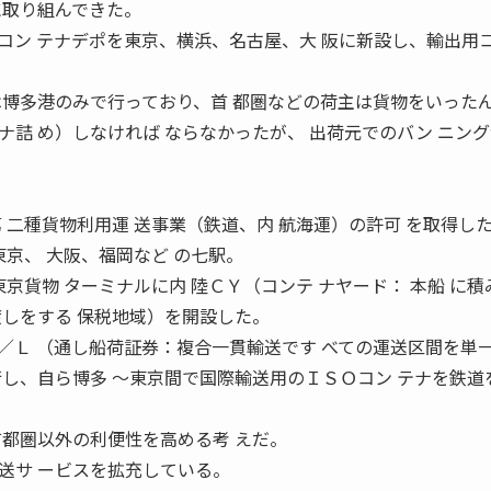
に取り組んできた。
ン テナデポを東京、横浜、名古屋、大 阪に新設し、輸出用
は博多港のみで行っており、首 都圏などの荷主は貨物をいったん
詰 め）しなければ ならなかったが、 出荷元でのバン ニン
。
 二種貨物利用運 送事業（鉄道、内 航海運）の許可 を取得し
東京、 大阪、福岡など の七駅。
東京貨物 ターミナルに内 陸ＣＹ（コンテ ナヤード： 本船 に積
渡しをする 保税地域）を開設した。
Ｌ （通し船荷証券：複合一貫輸送です べての運送区間を単
行し、自ら博多 〜東京間で国際輸送用のＩＳＯコン テナを鉄道
首都圏以外の利便性を高める考 えだ。
送サ ービスを拡充している。