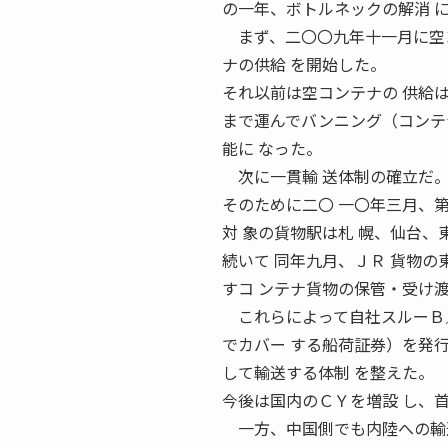
の一年、ボトルネックの解消 
まず、二〇〇九年十一月に空コ
ナの供給 を開始した。
それ以前は空コンテナの 供給
まで運んでバンニング（コンテナ
能に なった。
次に一貫輸 送体制の確立だ
そのために二〇 一〇年三月、第
対 象の貨物駅は札 幌、仙台、
続いて 同年九月、ＪＲ 貨物の
すコ ンテナ貨物の保管・受け
これらによって自社スルーＢ／
でカバー する船荷証券）を発
して輸送する体制 を整えた。
今後は国内のＣＹを増設 し、
一方、中国側でも内陸への輸