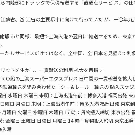
から内陸部にトラ ックで保税転送する「直通点サービ ス」の仕
ど江蘇省、浙 江省の主要都市に向けて行っていた が、一〇年九
都 市と同様、最短で上海入港の翌日に 輸送するため、東京
る。
カ ルサービスだけではなく、全中国、全 日本を見据えて利
メリットを生かし、一貫輸送の利用 拡大を目指す。
の上海スーパーエクスプレス 日中間の一貫輸送を拡大し
と国内鉄道輸送を組み合わせた「シー＆レール」輸送の 輸入スケ
曜日 水曜日 木曜日 未明：上海出港午前：博多入港 福岡出発 東
日 日曜日 月曜日 未明：上海出港午前：博多入港 福岡出発 東京到
月曜日 火曜日 水曜日 木曜日 17 時：貨物搬入締切 東京出発 
金曜日 土曜日 日曜日 月曜日 14 時：貨物搬入締切 東京出発
海入港