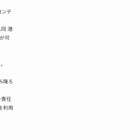
コンテ
同 港
グが可
た。
み降ろ
一責任
を利用