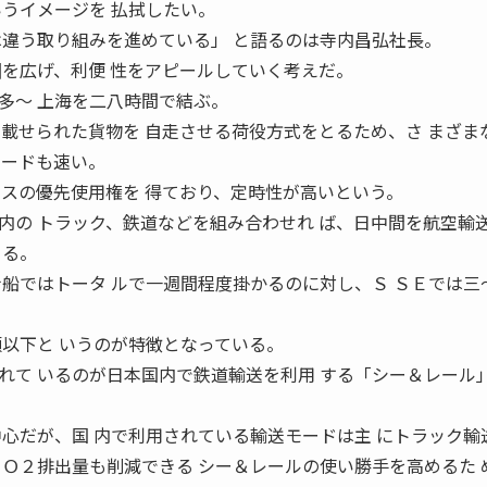
いうイメージを 払拭したい。
は違う取り組みを進めている」 と語るのは寺内昌弘社長。
囲を広げ、利便 性をアピールしていく考えだ。
多〜 上海を二八時間で結ぶ。
に載せられた貨物を 自走させる荷役方式をとるため、さ まざま
ピードも速い。
ースの優先使用権を 得ており、定時性が高いという。
の トラック、鉄道などを組み合わせれ ば、日中間を航空輸
きる。
ナ船ではトータ ルで一週間程度掛かるのに対し、Ｓ ＳＥでは三
額以下と いうのが特徴となっている。
て いるのが日本国内で鉄道輸送を利用 する「シー＆レール
中心だが、国 内で利用されている輸送モードは主 にトラック輸
ＣＯ２排出量も削減できる シー＆レールの使い勝手を高めるた 