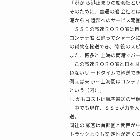
「港か ら港止まりの船会社と
そのために、普通の船 会社と
港から内 陸部へのサービス範
ＳＳＥの高速ＲＯＲＯ船は博
コンテナ船 と違ってシャーシ
の貨物を輸送でき、荷 役のス
また、博多と 上海の両港でバ
この高速ＲＯＲＯ船と日本国内
色ないリ ードタイムで輸送で
例えば東 京〜上海間はコンテ
という（図）。
し かもコストは航空輸送の半
中でも現在、ＳＳＥが力を入れ
送。
同社の 顧客は首都圏と関西が
トラックよりも安 定性が高く