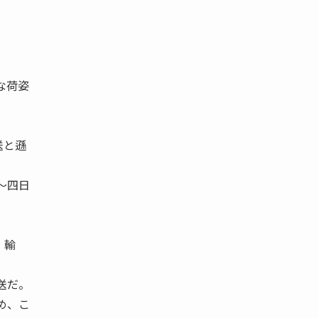
な荷姿
送と遜
〜四日
」輸
送だ。
め、こ