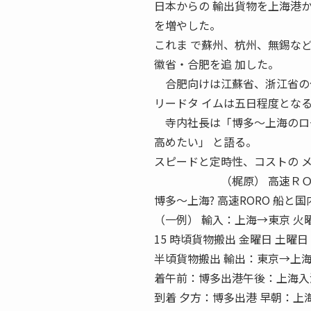
日本からの 輸出貨物を上海港
を増やした。
これま で蘇州、杭州、無錫な
徽省・合肥を追 加した。
合肥向けは江蘇省、浙江省の他
リードタ イムは五日程度とな
寺内社長は「博多〜上海のロー
高めたい」 と語る。
スピードと定時性、コストの 
（梶原） 高速ＲＯＲＯ船
博多〜上海? 高速RORO 船
（一例） 輸入：上海→東京 火
15 時頃貨物搬出 金曜日 土曜
半頃貨物搬出 輸出：東京→上海 
着午前：博多出港午後：上海入港 
到着 夕方：博多出港 早朝：上