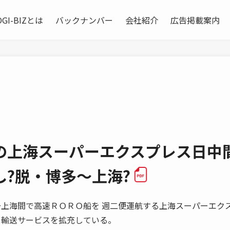
OGI-BIZとは
バックナンバー
会社紹介
広告掲載案内
の上海スーパーエクスプレス日中
?脱・博多〜上海?
博多〜上海間で高速ＲＯＲＯ船を 週二便運航する上海スーパーエクス
 輸送サービスを拡充している。