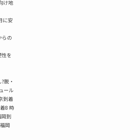
向け地
月に安
からの
便性を
?脱・
ジュール
京到着
着8 時
福岡到
 福岡