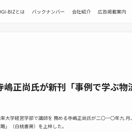
OGI-BIZとは
バックナンバー
会社紹介
広告掲載案内
寺嶋正尚氏が新刊「事例で学ぶ物
産業能率大学経営学部で講師を 務める寺嶋正尚氏が二〇一〇年九 月
戦略」（白桃書房）を上梓した。