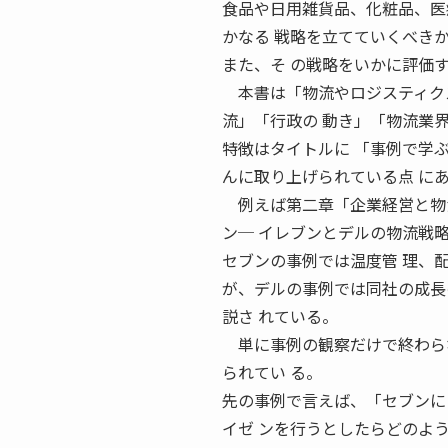
食品や日用雑貨品、化粧品、医
かなる 戦略を立てていくべき
また、そ の戦略をいかに評価
本書は「物流やロジスティクス
流」「行政の 動き」「物流業
特徴はタイトルに 「事例で学
んに取り上げられている点 に
例えば第二章「企業経営と物流
ン─ イレブンとデルの物流戦略
セブンの事例では温度管 理、
が、デルの事例では同社の成長
説さ れている。
単に事例の観察だけで終わらな
られてい る。
先の事例で言えば、「セブンに
イゼ ンを行うとしたらどのよ