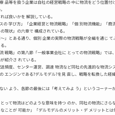
療 品等を扱う企業は自社の経営戦略の 中に物流をどう位置付
か。
すれば良いかを 解説している。
の 学び方」「企業経営と物流戦略」「個 別物流機能」「商
界の現状」の六章で 構成されている。
ぶ〜」とある通り、個別 企業の実際の物流戦略が全編を通じ て
ある。
 戦略」の第八節「一般事業会社に とっての物流戦略」では
が紹介さ れている。
配送頻度、センター運営、調達 物流など同社の先進的な物流シス
の エンジンである?デルモデル?を見 直し、戦略を転換した経
い よう、各節の最後には「考えてみよ う」というコーナー
 とって物流はどのような意味を持つ のか、同社の物流にさら
うなことが 可能か」「デルモデルのメリット・デ メリットとは