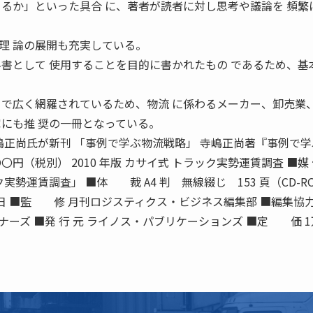
きるか」といった具合 に、著者が読者に対し思考や議論を 頻繁
理 論の展開も充実している。
科書として 使用することを目的に書かれたもの であるため、基
まで広く網羅されているため、物流 に係わるメーカー、卸売業
家にも推 奨の一冊となっている。
正尚氏が新刊 「事例で学ぶ物流戦略」 寺嶋正尚著『事例で学
円（税別） 2010 年版 カサイ式 トラック実勢運賃調査 ■媒 
実勢運賃調査」 ■体 裁 A4 判 無線綴じ 153 頁（CD-R
13日 ■監 修 月刊ロジスティクス・ビジネス編集部 ■編集協力
ーズ ■発 行 元 ライノス・パブリケーションズ ■定 価 1万