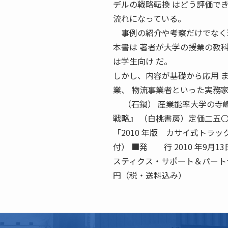
デルの戦略転換 はどう評価で
流れになっている。
事例の紹介や考察だけでなく
本書は 著者が大学の授業の教
は学生向け だ。
しかし、内容が基礎から応用 
業、 物流事業者といった実務
（石鍋） 産業能率大学の寺嶋
戦略』 （白桃書房）定価二五〇〇
「2010 年版 カサイ式トラック
付） ■発 行 2010 年9月
スティクス・サポート＆パートナ
円（税・送料込み）