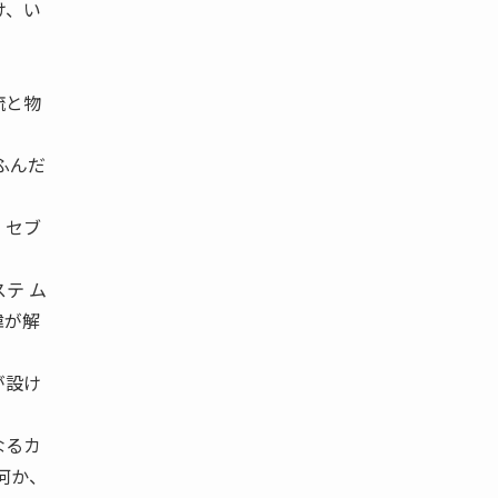
け、い
流と物
ふんだ
、セブ
テ ム
緯が解
が設け
なるカ
何か、