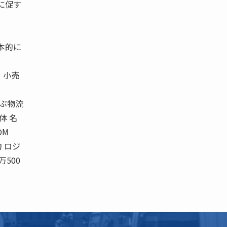
に促す
本的に
、小売
ぶ物流
体 名
OM
 ロジ
500