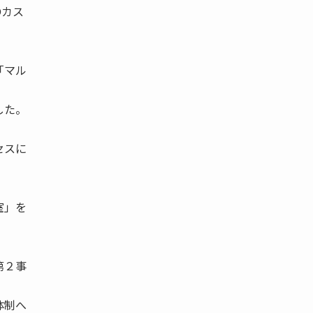
●カス
「マル
した。
セスに
室」を
第２事
体制へ