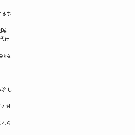
する事
削減
を代行
業所な
珍 し
どの対
これら