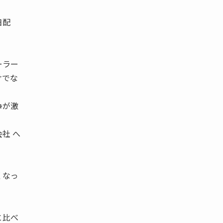
日配
ーラー
けでな
争が激
社 へ
くなっ
と比べ