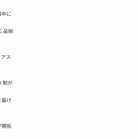
日中に
く品揃
、アス
 制が
を届け
が開拓