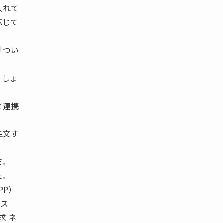
入れて
応じて
「つい
っしょ
と連携
注文す
だ。
た。
PP）
ース
求 ネ