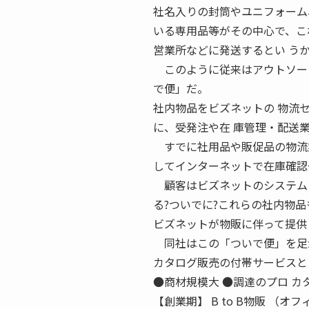
社名入りの封筒やユニフォーム
いる専用品等がその中心で、こ
営業所などに発送するとい う
このように従来はアウトソーシ
で便」だ。
社内物品をビズネットの 物流
に、受発注や在 庫管理・配送
すでに社用品や販促品の物流業
してインターネットで在庫確認
顧客はビズネットのシステムに
る?ついでに?これらの社内物
ビズネットが物販に伴って提供
同社はこの「ついで便」を足が
カタログ販売の付帯サービスとし
●商材規模大 ●調達のプロ カ
【創業期】 B to B物販 （