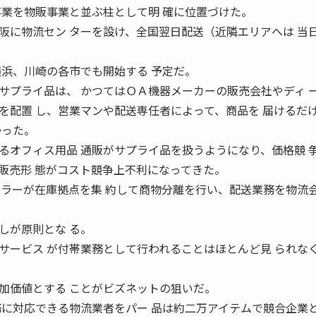
事業を物販事業と並ぶ柱として明 確に位置づけた。
に物流セン ターを設け、全国翌日配送（近隣エリアへは 当
横浜、川崎の各市でも開始する 予定だ。
プライ品は、 かつてはＯＡ機器メーカーの販売会社やディ 
を配置 し、営業マンや配送専任者によって、商品を 届けるだ
かった。
オフィス用品 通販がサプライ品を扱うようになり、価格競 
販売形 態がコスト競争上不利になってきた。
ーラーが在庫拠点を集 約して商物分離を行い、配送業務を物流会
しが原則とな る。
サービス が付帯業務として行われることはほとんど見 られな
価値とする ことがビズネットの狙いだ。
務に対応できる物流業者をパー 品は約二万アイテムで競合企業