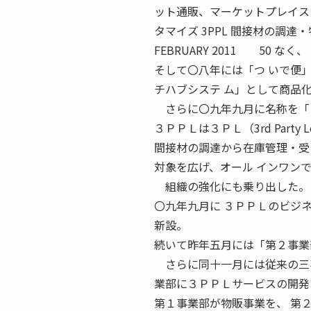
ット通販、マーケットプレイス I
タマイズ 3PPL 間接材の調達
FEBRUARY 2011 50
そして〇八年には「つ いで便
チハブシステ ム」として商品
さらに〇九年九月に名称を「３
３ＰＰＬは３ＰＬ（3rd Party 
間接材の調達から在庫管理・受
対象を広げ、オール インワン
組織の強化にも乗り出した。
〇九年九月に ３ＰＰＬのビジ
新設。
続いて昨年五月には「第２事業
さらに同十一月には従来の三事
業部に３ＰＰＬサービスの開発
第１事業部が物販事業を、 第