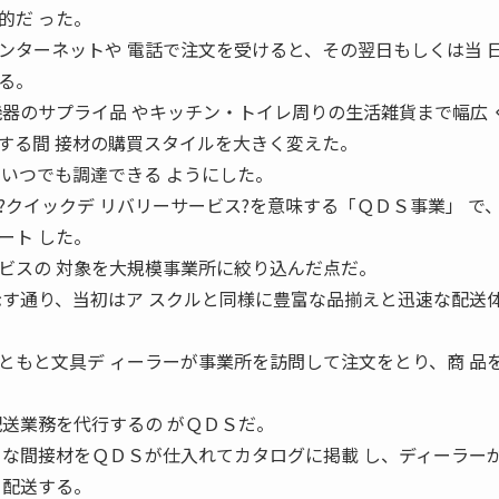
的だ った。
ターネットや 電話で注文を受けると、その翌日もしくは当 
る。
機器のサプライ品 やキッチン・トイレ周りの生活雑貨まで幅広 
する間 接材の購買スタイルを大きく変えた。
、いつでも調達できる ようにした。
クイックデ リバリーサービス?を意味する「ＱＤＳ事業」 で
ート した。
ビスの 対象を大規模事業所に絞り込んだ点だ。
示す通り、当初はア スクルと同様に豊富な品揃えと迅速な配送体
もと文具デ ィーラーが事業所を訪問して注文をとり、商 品
配送業務を代行するの がＱＤＳだ。
 な間接材をＱＤＳが仕入れてカタログに掲載 し、ディーラー
日配送する。