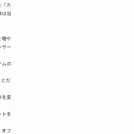
た「カ
体は当
。
を増や
ンサー
テムの
ことだ
称を変
ートを
 オフ