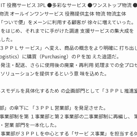
T 役務サービス 3PL ●多彩なサービス ●ワンストップ物流 
・物流 オールインワンサービス 役務提供主体 物流 物流主体
 なく、「ついで便」をメーンに利用する顧客が 徐々に増えていった。
」をはじめ、それまでに手がけた調達 支援サービスの集大成を
化した。
ＰＰＬサ ービス」へ変え、商品の概念をより明確に 打ち出
Logistics）に購買（Purchasing）のＰを加 えた造語だ。
 発注・配送、さらに使用後の廃棄・再利用 処理までの全プロ
でソリューションを提供するという意 味を込めた。
ネスモデルを具体化するため の企画部門として「３ＰＰＬ推進
部」の傘下に 「３ＰＰＬ営業部」を発足させた。
業部制を第 １事業部と第２事業部の二事業部制に再編し、 
・営業 部門を一本化した。
２事業部が３ＰＰＬを中心とする「サービ ス事業」を担当する