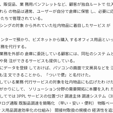
、販促品、業 務用パンフレットなど、顧客が独自ルートで 仕
れら の物品は通常、ユーザーが自分で倉庫に保管 し、必要に
かたちで管理されている。
ングの対象 から外れていた社内物品に着目したサービス が
センターで預かり、ビズネットから購入 するオフィス用品とい
業務を代行する。
務を外部の 倉庫に委託している顧客には、同社のシステ ム
や発 注ができるサービスも提供している。
データを登録 しておけば、パソコンの画面で文房具などを 
品も注 文できることから、「ついで便」と名付けた。
している業務 代行サービスの対象を社内物品にも広げたわ け
かりにして、 ソリューション分野の需要開拓に本腰を入れ 
てでは 3PPL サービスの位置づけ 調達主体 調達システム（3
タログ通販 既製品調達を簡略化 （早い・安い・便利） 物販ベ
オフィス用品調達効率化の仕組み） 間接材取扱の規模の 経済性を追