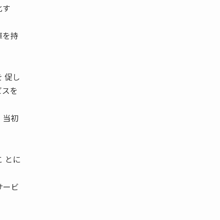
化す
庫を持
 促し
ビスを
、当初
 とに
サービ