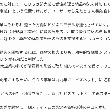
に対して、 ＱＤＳは卸売業に受注処理と納品物流を付加 し
事業」 という位置付けだが、ユーザーから見たとき の機能自
はそれぞれ 違った方向にビジネスモデルを進化させていく
ＨＯ（小規模 事業所）に顧客層を広げ、取り扱う商材の種 類
、Ｑ ＤＳは顧客の購買業務そのものを支援するソ リューショ
客を開拓す るには、商材の拡大よりも、効率的な購買シ ス
ほう が有効だと判断した。
、大企業の多くが購買費の削減に取り 組んでいたのを受けての
確にするた め、ＱＤＳ事業は九九年に「ビズネット」に 名
スからの分社・独立を果たし、新会社ビズネ ットとして再スタ
めざす顧客に、 購入アイテムの選定や価格交渉の窓口を本社