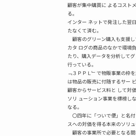
顧客が集中購買に よるコスト
る。
インター ネットで発注した翌
たなくて済む。
顧客のグリーン購入も支援し
カタ ログの商品のなかで環境
たり、購入データを分析してグ
行っている。
﹁３ＰＰＬ﹂で物販事業の枠を
は物品の販売に付随するサー 
顧客からサービス料と して対
ソリ ューション事業を標榜し
なる。
〇四年に「ついで便」と名付け
スへの対価を得る本来のソリュ
顧客の事業所で必要となる間接