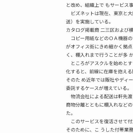
と改め、組織上で もサービス
ビズネットは現在、東京と大阪
送）を実施している。
カタログ掲載商 二三区および
コピー用紙などのＯＡ機器のサ
がオフィス街にきめ細かく拠点
く、棚入れまで行うことが多 
ところがアスクルを始めとする
化すると、前線に在庫を抱える
そのた め近年では販社やディ
委託するケースが増えている。
物流会社による配送は軒先渡
商物分離とともに棚入れなどの
た。
このサービスを復活させて付加
そのために、こ うした付帯業