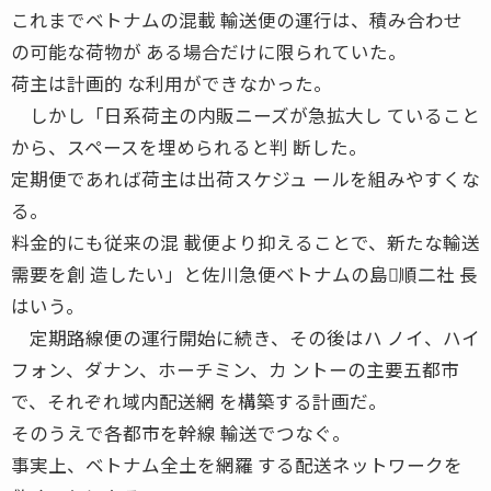
これまでベトナムの混載 輸送便の運行は、積み合わせ
の可能な荷物が ある場合だけに限られていた。
荷主は計画的 な利用ができなかった。
しかし「日系荷主の内販ニーズが急拡大し ていること
から、スペースを埋められると判 断した。
定期便であれば荷主は出荷スケジュ ールを組みやすくな
る。
料金的にも従来の混 載便より抑えることで、新たな輸送
需要を創 造したい」と佐川急便ベトナムの島順二社 長
はいう。
定期路線便の運行開始に続き、その後はハ ノイ、ハイ
フォン、ダナン、ホーチミン、カ ントーの主要五都市
で、それぞれ域内配送網 を構築する計画だ。
そのうえで各都市を幹線 輸送でつなぐ。
事実上、ベトナム全土を網羅 する配送ネットワークを