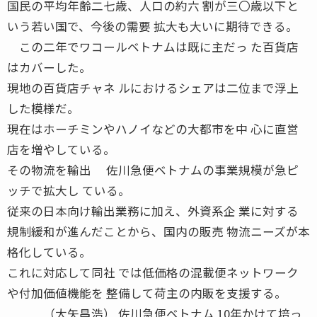
国民の平均年齢二七歳、人口の約六 割が三〇歳以下と
いう若い国で、今後の需要 拡大も大いに期待できる。
この二年でワコールベトナムは既に主だっ た百貨店
はカバーした。
現地の百貨店チャネ ルにおけるシェアは二位まで浮上
した模様だ。
現在はホーチミンやハノイなどの大都市を中 心に直営
店を増やしている。
その物流を輸出 佐川急便ベトナムの事業規模が急ピ
ッチで拡大し ている。
従来の日本向け輸出業務に加え、外資系企 業に対する
規制緩和が進んだことから、国内の販売 物流ニーズが本
格化している。
これに対応して同社 では低価格の混載便ネットワーク
や付加価値機能を 整備して荷主の内販を支援する。
（大矢昌浩） 佐川急便ベトナム 10年かけて培っ