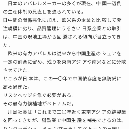
日本のアパレルメーカーの多くが現在、中 国一辺倒
の生産体制の見直しを迫られている。
日中間の関係悪化に加え、欧米系の企業と比 較して発
注規模に劣り、品質管理にうるさい 日系企業との取引
は、中国の現地工場から回 避される傾向が目立ってき
た。
欧米の有力アパレルは従来から中国生産の シェアを
一定の割合に留め、残りを東南アジ アや南米などに分散
させてきた。
ところが日 本は、この一〇年で中国依存度を無防備に
高め過ぎた。
リスクヘッジを急ぐ必要がある。
その最有力候補地がベトナムだ。
川島社長は「これまで三〇年近く東南アジ アの縫製業
を回ってきたが、縫製業で中国生 産を補完できるのは、
バングラデシュ、ミャ ンマーそしてベトナムの三国し