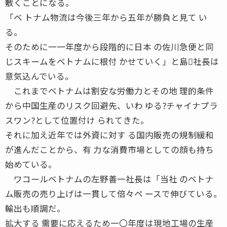
敷くことになる。
「ベ トナム物流は今後三年から五年が勝負と見て い
る。
そのために一一年度から段階的に日本 の佐川急便と同
じスキームをベトナムに根付 かせていく」と島社長は
意気込んでいる。
これまでベトナムは割安な労働力とその地 理的条件
から中国生産のリスク回避先、いわ ゆる?チャイナプラ
スワン?として位置付け られてきた。
それに加え近年では外資に対す る国内販売の規制緩和
が進んだことから、有 力な消費市場としての顔も持ち
始めている。
ワコールベトナムの左野善一社長は「当社 のベトナ
ム販売の売り上げは一貫して倍々ペ ースで伸びている。
輸出も順調だ。
拡大する 需要に応えるため一〇年度は現地工場の生産