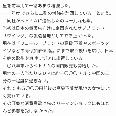
量を前年比で一割あまり増強した。
一一年度 はさらに二割の増強を計画している」という。
同社がベトナムに進出したのは一九九七年。
当初は日本の量販店向けに企画されたサブブ ランド
「ウイング」の製造基地として立ち上 がった。
現在は「ワコール」ブランドの高級 下着やスポーツタ
イツなどの高付加価値商品 にまで取り扱いを広げ、日本
を始め欧州や東 南アジアに出荷している。
〇八年末からベトナムの国内販売も開始し た。
現地の一人当たりＧＤＰは約一〇〇〇ド ルで中国の三
分の一程度に過ぎない。
それで も五〇〇〇円前後の高級下着が現地の女性に よ
く売れている。
その旺盛な消費意欲は先の リーマンショックにもほと
んど影響を受けな かった。