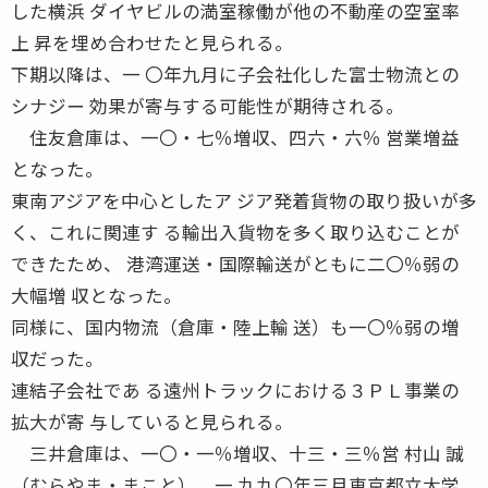
した横浜 ダイヤビルの満室稼働が他の不動産の空室率
上 昇を埋め合わせたと見られる。
下期以降は、一 〇年九月に子会社化した富士物流との
シナジー 効果が寄与する可能性が期待される。
住友倉庫は、一〇・七％増収、四六・六％ 営業増益
となった。
東南アジアを中心としたア ジア発着貨物の取り扱いが多
く、これに関連す る輸出入貨物を多く取り込むことが
できたため、 港湾運送・国際輸送がともに二〇％弱の
大幅増 収となった。
同様に、国内物流（倉庫・陸上輸 送）も一〇％弱の増
収だった。
連結子会社であ る遠州トラックにおける３ＰＬ事業の
拡大が寄 与していると見られる。
三井倉庫は、一〇・一％増収、十三・三％営 村山 誠
（むらやま・まこと） 一 九九〇年三月東京都立大学