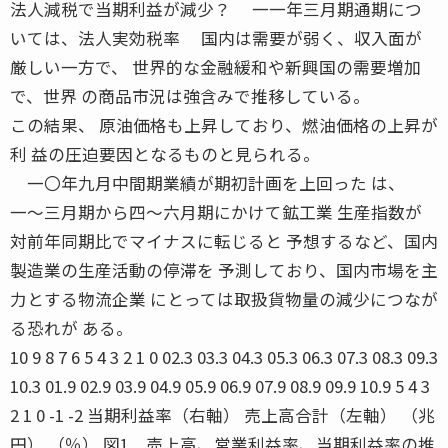
法人減税で当期利益が減少？ 一一年三月期通期につ
いては、法人実効税率 国内は需要が弱く、収入面が
厳しい一方で、 世界的な金融緩和や新興国の需要増加
で、世界 の商品市況は強含みで推移している。
この結果、 原油価格も上昇しており、燃油価格の上昇が
利 益の圧迫要因となるものと見られる。
一〇年九月中間期業績が期初計画を上回った は、
一〜三月期から四〜六月期にかけて鉱工業 生産指数が
対前年同期比でマイナスに転じると 予想するなど、国内
製造業の生産活動の停滞を 予測しており、国内市場を主
力とする物流企業 にとっては取扱貨物量の減少につなが
る恐れが ある。
10 9 8 7 6 5 4 3 2 1 0 02.3 03.3 04.3 05.3 06.3 07.3 08.3 09.3
10.3 01.9 02.9 03.9 04.9 05.9 06.9 07.9 08.9 09.9 10.9 5 4 3
2 1 0 -1 -2 当期利益率（右軸） 売上高合計（左軸） （兆
円） （％） 図1 売上高、営業利益率、当期利益率の推