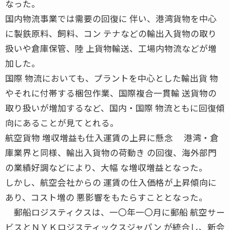
なった。
国内物流事業では需要の回復に 伴い、港湾貨物を中心
に製鉄原料、飼料、コン テナなどの輸出入貨物の取り
扱いや倉庫保管、陸 上貨物輸送、工場内物流などが増
加した。
国際 物流においても、プラントを中心とした輸出貨 物
やそれに付帯する梱包作業、国際複合一貫輸 送貨物の
取り扱いが増加するなど、国内・国際 物流ともに回復傾
向にあることが見てとれる。
航空貨物 増収増益も仕入運賃の上昇に懸念 港湾・倉
庫業界と同様、輸出入貨物の荷動き の回復、海外部門
の業績好調などにより、大幅 な増収増益となった。
しかし、航空会社からの 運賃の仕入価格が上昇傾向に
あり、コスト増の 悪影響をもたらすこととなった。
郵船ロジスティクスは、一〇年一〇月に郵船 航空サー
ビスとＮＹＫロジスティックスジャパン が統合し、新会