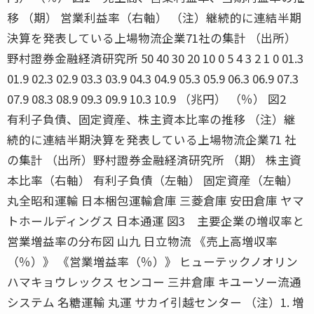
移 （期） 営業利益率（右軸） （注）継続的に連結半期
決算を発表している上場物流企業71社の集計 （出所）
野村證券金融経済研究所 50 40 30 20 10 0 5 4 3 2 1 0 01.3
01.9 02.3 02.9 03.3 03.9 04.3 04.9 05.3 05.9 06.3 06.9 07.3
07.9 08.3 08.9 09.3 09.9 10.3 10.9 （兆円） （％） 図2
有利子負債、固定資産、株主資本比率の推移 （注）継
続的に連結半期決算を発表している上場物流企業71 社
の集計 （出所）野村證券金融経済研究所 （期） 株主資
本比率（右軸） 有利子負債（左軸） 固定資産（左軸）
丸全昭和運輸 日本梱包運輸倉庫 三菱倉庫 安田倉庫 ヤマ
トホールディングス 日本通運 図3 主要企業の増収率と
営業増益率の分布図 山九 日立物流 《売上高増収率
（％）》 《営業増益率（％）》 ヒューテックノオリン
ハマキョウレックス センコー 三井倉庫 キユーソー流通
システム 名糖運輸 丸運 サカイ引越センター （注）1. 増