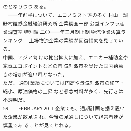
のとなりつつ ある。
一一年前半について、エコノミスト達の多く 村山 誠
野村證券金融経済研究所 企業調査一部 公益インフラ産
業調査室 特別編 二〇一一年三月期上期 物流企業決算ラ
ンキング 上場物流企業の業績が回復傾向を見せてい
る。
中国、アジア向 けの輸出拡大に加え、エコカー補助金や
家電エコポイントなどの景 気刺激策を受けた国内荷動
きの増加が追い風となった。
ただ、 通期 業績については円高や景気刺激策の終了・
縮小、原油価格の上昇 など懸念材料が多く、先行きは
不透明だ。
59 FEBRUARY 2011 企業でも、通期計画を据え置い
た企業が散見さ れ、今後の見通しについて経営者達が
慎重であ ることが見てとれる。