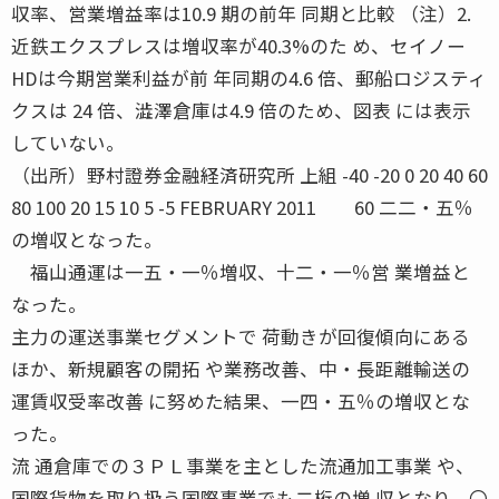
収率、営業増益率は10.9 期の前年 同期と比較 （注）2.
近鉄エクスプレスは増収率が40.3%のた め、セイノー
HDは今期営業利益が前 年同期の4.6 倍、郵船ロジスティ
クスは 24 倍、澁澤倉庫は4.9 倍のため、図表 には表示
していない。
（出所）野村證券金融経済研究所 上組 -40 -20 0 20 40 60
80 100 20 15 10 5 -5 FEBRUARY 2011 60 二二・五％
の増収となった。
福山通運は一五・一％増収、十二・一％営 業増益と
なった。
主力の運送事業セグメントで 荷動きが回復傾向にある
ほか、新規顧客の開拓 や業務改善、中・長距離輸送の
運賃収受率改善 に努めた結果、一四・五％の増収とな
った。
流 通倉庫での３ＰＬ事業を主とした流通加工事業 や、
国際貨物を取り扱う国際事業でも二桁の増 収となり、〇