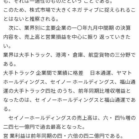
も、それは一過性のものだという ことである。
このため、株式市場で大きくネガ ティブに捉えられるこ
とはないと推察される。
次に、業界別に主要企業の一〇年九月中間期 の決算
内容を、売上高と営業損益を中心に振り 返っていきた
い。
業界は大手トラック、港湾・ 倉庫、航空貨物の三分野で
ある。
大手トラック 企業間で業績に格差 日本通運、ヤマト
ホールディングス、セイノー ホールディングス、福山通
運の大手トラック四社 のうち、前年同期比増収増益と
なったのは、セ イノーホールディングスと福山通運であ
る。
セイノーホールディングスの売上高は、六・ 四％増の
二四七一億円で過去最高となった。
営 業利益は前年同期の四・六倍の四二億円である。