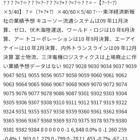
? ? ? ?=?÷? ? ?=?−? ? ?=?+? ?=?÷? ? = −【?−?−?）
×5/40】 ? =（?+?+?）×40/60×5/40 ?･･･東洋経済新報
社の業績予想 キユーソー流通システムは09 年11月決
算、ゼロ、伏木海陸運送、ワールド・ロジは10 年6月決
算、アー トコーポレーションは10 年9月決算、エーアイ
テイーは10 年2月決算、内外トランスラインは09 年12月
決算 富士物流、三洋電機ロジスティクスは上場廃止に伴
い業績予想データはない 9027 9028 9030 9034 9037 9039
9047 9051 9055 9056 9057 9058 9059 9060 9061 9062
9063 9064 9065 9066 9067 9068 9069 9070 9072 9074
9075 9076 9077 9078 9086 9087 9301 9302 9303 9304
9305 9306 9307 9308 9310 9311 9312 9317 9319 9322
9324 9351 9355 9357 9358 9359 9360 9361 9362 9364
9365 9366 9367 9368 9369 9370 9375 9378 9379 9380
9381 9382 9384 8 0 0 0 0 0 -1 6,848 0.0% 0 -1 260 259
-0.4% 1,903 0 1,279 0 -799 0 -78 11,453 -0.7% -67 -11