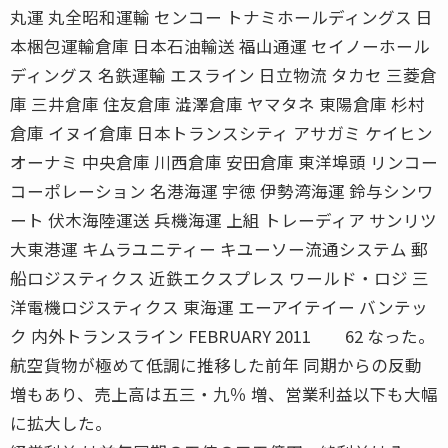
丸運 丸全昭和運輸 センコー トナミホールディングス 日
本梱包運輸倉庫 日本石油輸送 福山通運 セイノーホール
ディングス 名鉄運輸 エスライン 日立物流 タカセ 三菱倉
庫 三井倉庫 住友倉庫 澁澤倉庫 ヤマタネ 東陽倉庫 杉村
倉庫 イヌイ倉庫 日本トランスシティ アサガミ ケイヒン
オーナミ 中央倉庫 川西倉庫 安田倉庫 東洋埠頭 リンコー
コーポレーション 名港海運 宇徳 伊勢湾海運 鈴与シンワ
ート 伏木海陸運送 兵機海運 上組 トレーディア サンリツ
大東港運 キムラユニティー キユーソー流通システム 郵
船ロジスティクス 近鉄エクスプレス ワールド・ロジ 三
洋電機ロジスティクス 東海運 エーアイテイー バンテッ
ク 内外トランスライン FEBRUARY 2011 62 なった。
航空貨物が極めて低調に推移した前年 同期からの反動
増もあり、売上高は五三・九％ 増、営業利益以下も大幅
に拡大した。