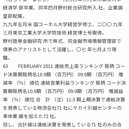
経済学 部卒業、同年四月野村総合研究所入 社、企業調
査部配属。
九九年五月米 国コーネル大学経営学修士、二〇〇 九年
三月東京工業大学大学院技術 経営博士号取得。
野村證券金融研究 所で株式、同金融市場情報管理部で
債券のアナリストとして活躍し、〇七 年七月より現
職。
63 FEBRUARY 2011 連結売上高ランキング 銘柄 コー
ド決算期銘柄名10.9期 （百万円） 09.9期 （百万円） 増
減率 （％） 順位 連結営業利益ランキング 銘柄 コード決
算期銘柄名10.9期 （百万円） 09.9期 （百万円） 増減益
率 （％） 順位 合 計 （注）11.3 期上期決算で連結決算
を発表している物流会社71 社にサカイ引越センターの
単体業 績を加えた72 社。
但し、合計値は連結決算を発表している71 社のみの合