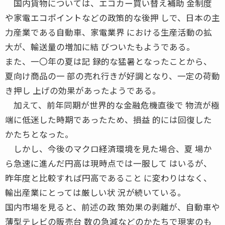
国内貨物については、エコカー買い替え補助 金制度
や家電エコポイントなどの政策的な後押 しで、日本の主
力産業である自動車、家電業界 における生産活動の拡
大が、輸送量の増加に結 びついたもようである。
また、一〇年の夏は記 録的な猛暑となったことから、
夏向け商品の一 部の売れ行きが好調となり、一定の荷動
き押し 上げの効果があったようである。
加えて、前年同期が世界的な金融危機直後で 物流が極
端に低迷した時期であったため、損益 的には回復した
かたちとなった。
しかし、今後のマクロ経済環境を見た場合、夏 場か
ら急速に進んだ円高は現時点では一服して はいるが、
昨年度と比較すれば円高であること に変わりはなく、
輸出産業にとっては厳しい状 況が続いている。
国内市場を見ると、前述の政 策効果の剥離が、自動車や
薄型テレビの販売台 数の急減などのかたちで現実のも