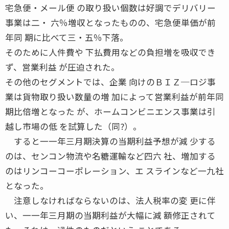
宅急便・メール便 の取り扱い個数は好調でデリバリー
事業は二・ 六％増収となったものの、宅急便単価が前
年同 期に比べて三・五％下落。
そのために人件費や 下払費用などの負担増を吸収でき
ず、営業利益 が圧迫された。
その他のセグメントでは、企業 向けのＢＩＺ─ロジ事
業は貨物取り扱い数量の増 加によって営業利益が前年同
期比倍増となった が、ホームコンビニエンス事業は引
越し市場の低 を試算した（同?）。
すると一一年三月期決算の当期利益予想が減 少する
のは、センコン物流や名糖運輸など四六 社、増加する
のはリンコーコーポレーション、エ スラインなど一九社
となった。
注意しなければならないのは、法人税率の変 更に伴
い、一一年三月期の当期利益が大幅に減 額修正されて