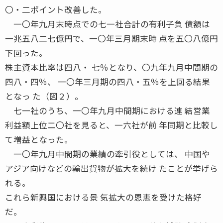
〇・二ポイント改善した。
一〇年九月末時点での七一社合計の有利子負 債額は
一兆五八二七億円で、一〇年三月期末時 点を五〇八億円
下回った。
株主資本比率は四八・ 七％となり、〇九年九月中間期の
四八・四％、 一〇年三月期の四八・五％を上回る結果
となっ た（図２）。
七一社のうち、一〇年九月中間期における連 結営業
利益額上位二〇社を見ると、一六社が前 年同期と比較し
て増益となった。
一〇年九月中間期の業績の牽引役としては、 中国や
アジア向けなどの輸出貨物が拡大を続け たことが挙げら
れる。
これら新興国における景 気拡大の恩恵を受けた格好
だ。