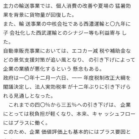
主力の輸送事業では、個人消費の改善や夏場の 猛暑効
果を背景に貨物量が回復した。
また、輸 送事業の中核会社である西濃運輸と〇九年に
子 会社化した西武運輸とのシナジー等も利益寄与 し
た。
自動車販売事業においては、エコカー減 税や補助金な
どの景気支援対策が追い風となり、 の引き下げによって
企業の業績が悪化するという 懸念もある。
政府は一〇年十二月一六日、一一 年度税制改正大綱を
閣議決定し、法人実効税率 が十二年ぶりに引き下げら
れる見通しとなった。
これまでの四〇％から三五％への引き下げは、 企業
にとっては税負担が軽くなり、本来、キャ ッシュフロー
にはプラスに働く。
このため、企業 価値評価上も基本的にはプラス要因と