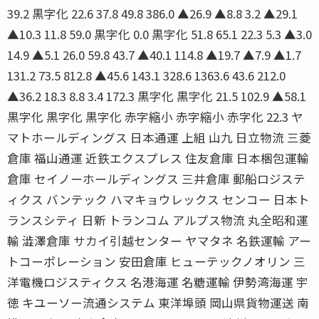
39.2 黒字化 22.6 37.8 49.8 386.0 ▲26.9 ▲8.8 3.2 ▲29.1
▲10.3 11.8 59.0 黒字化 0.0 黒字化 51.8 65.1 22.3 5.3 ▲3.0
14.9 ▲5.1 26.0 59.8 43.7 ▲40.1 114.8 ▲19.7 ▲7.9 ▲1.7
131.2 73.5 812.8 ▲45.6 143.1 328.6 1363.6 43.6 212.0
▲36.2 18.3 8.8 3.4 172.3 黒字化 黒字化 21.5 102.9 ▲58.1
黒字化 黒字化 黒字化 赤字縮小 赤字縮小 赤字化 22.3 ヤ
マトホールディングス 日本通運 上組 山九 日立物流 三菱
倉庫 福山通運 近鉄エクスプレス 住友倉庫 日本梱包運輸
倉庫 セイノーホールディングス 三井倉庫 郵船ロジステ
ィクス バンテック ハマキョウレックス センコー 日本ト
ランスシティ 日新 トランコム アルプス物流 丸全昭和運
輸 澁澤倉庫 サカイ引越センター ヤマタネ 名鉄運輸 アー
トコーポレーション 安田倉庫 ヒューテックノオリン 三
洋電機ロジスティクス 名港海運 名糖運輸 伊勢湾海運 宇
徳 キユーソー流通システム 東洋埠頭 岡山県貨物運送 南