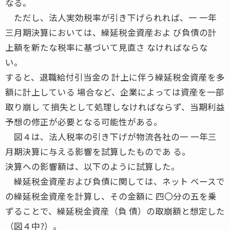
なる。
ただし、法人実効税率が引き下げられれば、一 一年
三月期決算においては、繰延税金資産およ び負債の計
上額を新たな税率に基づいて見直さ なければならな
い。
すると、退職給付引当金の 計上に伴う繰延税金資産を多
額に計上している 場合など、企業によっては資産を一部
取り崩し て損失として処理しなければならず、当期利益
予想の修正が必要となる可能性がある。
図４は、法人税率の引き下げが物流各社の一 一年三
月期決算に与える影響を試算したものであ る。
決算への影響額は、以下のように試算した。
繰延税金資産および負債に関しては、ネット ベースで
の繰延税金資産を計算し、その金額に 四〇分の五を乗
ずることで、繰延税金資産（負 債）の取崩額と想定した
（図４中?）。