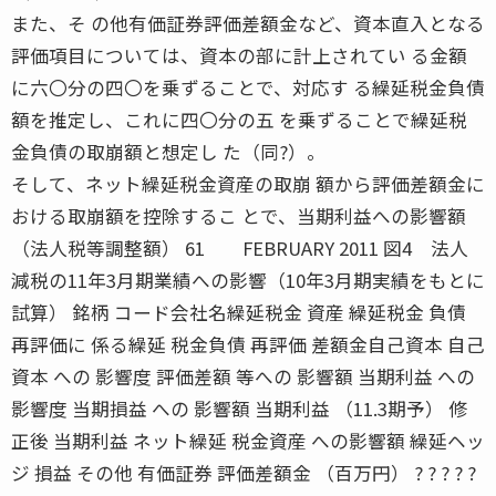
また、そ の他有価証券評価差額金など、資本直入となる
評価項目については、資本の部に計上されてい る金額
に六〇分の四〇を乗ずることで、対応す る繰延税金負債
額を推定し、これに四〇分の五 を乗ずることで繰延税
金負債の取崩額と想定し た（同?）。
そして、ネット繰延税金資産の取崩 額から評価差額金に
おける取崩額を控除するこ とで、当期利益への影響額
（法人税等調整額） 61 FEBRUARY 2011 図4 法人
減税の11年3月期業績への影響（10年3月期実績をもとに
試算） 銘柄 コード会社名繰延税金 資産 繰延税金 負債
再評価に 係る繰延 税金負債 再評価 差額金自己資本 自己
資本 への 影響度 評価差額 等への 影響額 当期利益 への
影響度 当期損益 への 影響額 当期利益 （11.3期予） 修
正後 当期利益 ネット繰延 税金資産 への影響額 繰延ヘッ
ジ 損益 その他 有価証券 評価差額金 （百万円） ? ? ? ? ?