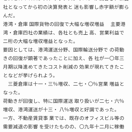
社となってから初の決算発表と 迷も影響し赤字額が膨ら
んだ。
港湾・倉庫 国際貨物の回復で大幅な増収増益 主要港
湾・倉庫四社の業績は、各社とも売上 高、営業利益で
二桁の大幅な増収増益となった。
要因としては、港湾運送分野、国際輸送分野で の荷動
きの回復が顕著であったことに加え、各 社が一〇年三
月期以降進めてきたコスト削減の 効果が現れてきたこ
となどが挙げられよう。
三菱倉庫は十一・三％増収、二七・〇％営業 増益と
なった。
荷動きが回復し、特に国際運送 取り扱いが二七・六％
増収、港湾運送が十三・ 八％増収と好調であった。
一方、不動産賃貸事 業では、既存のオフィスビル等の
需要減退の影響 を受けたものの、〇九年十二月に稼働