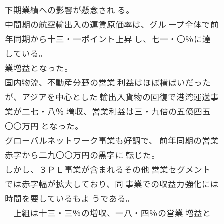
下期業績への影響が懸念され る。
中間期の航空輸出入の運賃原価率は、グル ープ全体で前
年同期から十三・一ポイント上昇 し、七一・〇％に達
している。
業増益となった。
国内物流、不動産分野の営業 利益はほぼ横ばいだった
が、アジアを中心とした 輸出入貨物の回復で港湾運送事
業が二七・八％ 増収、営業利益は三・九倍の五億四五
〇〇万円 となった。
グローバルネットワーク事業も好調で、 前年同期の営業
赤字から二九〇〇万円の黒字に 転じた。
しかし、３ＰＬ事業が含まれるその他 営業セグメント
では赤字幅が拡大しており、同 事業での収益力強化には
時間を要しているもよ うである。
上組は十三・三％の増収、一八・四％の営業 増益と