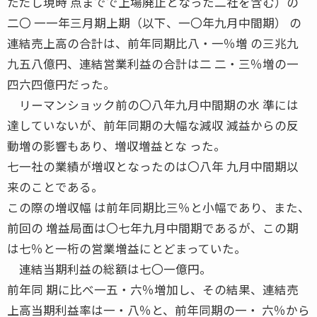
ただし現時 点までで上場廃止となった二社を含む）の
二〇 一一年三月期上期（以下、一〇年九月中間期） の
連結売上高の合計は、前年同期比八・一％増 の三兆九
九五八億円、連結営業利益の合計は二 二・三％増の一
四六四億円だった。
リーマンショック前の〇八年九月中間期の水 準には
達していないが、前年同期の大幅な減収 減益からの反
動増の影響もあり、増収増益とな った。
七一社の業績が増収となったのは〇八年 九月中間期以
来のことである。
この際の増収幅 は前年同期比三％と小幅であり、また、
前回の 増益局面は〇七年九月中間期であるが、この期
は七％と一桁の営業増益にとどまっていた。
連結当期利益の総額は七〇一億円。
前年同 期に比べ一五・六％増加し、その結果、連結売
上高当期利益率は一・八％と、前年同期の一・ 六％から