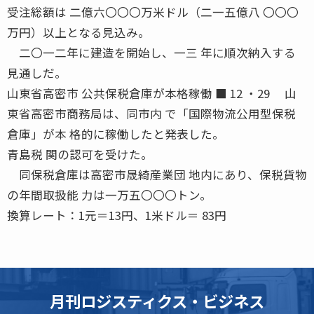
受注総額は 二億六〇〇〇万米ドル（二一五億八 〇〇〇
万円）以上となる見込み。
二〇一二年に建造を開始し、一三 年に順次納入する
見通しだ。
山東省高密市 公共保税倉庫が本格稼働 ■ 12 ・29 山
東省高密市商務局は、同市内 で「国際物流公用型保税
倉庫」が本 格的に稼働したと発表した。
青島税 関の認可を受けた。
同保税倉庫は高密市晟綺産業団 地内にあり、保税貨物
の年間取扱能 力は一万五〇〇〇トン。
換算レート：1元＝13円、1米ドル＝ 83円
月刊ロジスティクス・ビジネス