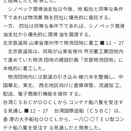
と提携したと発 表した。
シノペック潤滑油支社は今後、他 船社と同等な条件
下であれば物流業 務を四社に優先的に委託する。
一方、 四社は同等な条件下であれば、シノ ペック潤滑
油支社から優先的に潤滑 油を調達する。
北京鉄道局 山東省徳州市で物流団地に着工 ■ 12 ・ 27
北京鉄道局は、同局が山東省徳州 市天衢工業団地内
で進めていた物流 団地の建設計画「京鉄物流団地」に
本格的に着工した。
物流団地内には鉄道の引き込み 線六本を整備し、中
国華北、東北、 西北地区向けに倉庫保管、流通加 工、
配送、電子商取引機能を提供 する。
台湾ＣＳＢＣがＯＯＣＬから コンテナ船八隻を受注す
る見通し ■ 12 ・ 27 台湾国際造船（ＣＳＢＣ）は、
香 港の大手船社ＯＯＣＬから、一八〇 〇ＴＥＵ型コン
テナ船八隻を受注す る見通しだと発表した。