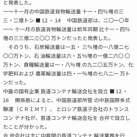
と発表した。
一〜十一月の中国鉄道貨物輸送量 十一・四％増の三
三・二億トン ■ 12 ・ 14 中国鉄道部は、二〇一〇年
一〜 十一月の鉄道貨物輸送量は前年同期 比十一・四％
増の三三億二三〇〇 万トンだったと発表した。
そのうち、石炭輸送量は一五・ 三％増の一八億二七
〇〇万トン、石 油輸送量は六・五％増の一億二六〇 〇
万トン、食糧輸送量は一・八％増 の九二〇五万トン、化
学肥料および 農薬輸送量は四・一％増の七八二一 万ト
ンだった。
中露の国有企業 鉄道コンテナ輸送会社を設立 ■ 12 ・
16 関係筋によると、中国鉄道部所管 の中鉄国際多式
聯運（ＣＲＩＭＴ）、 とロシア鉄道子会社のトランス
コン テナ社が、鉄道コンテナ輸送会社を 合弁で設立し
たことが分かった。
合 弁会社は主に中露間の鉄道コンテナ 輸送業務を行