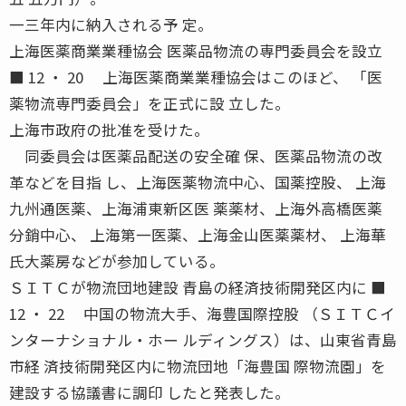
一三年内に納入される予 定。
上海医薬商業業種協会 医薬品物流の専門委員会を設立
■ 12 ・ 20 上海医薬商業業種協会はこのほど、 「医
薬物流専門委員会」を正式に設 立した。
上海市政府の批准を受けた。
同委員会は医薬品配送の安全確 保、医薬品物流の改
革などを目指 し、上海医薬物流中心、国薬控股、 上海
九州通医薬、上海浦東新区医 薬薬材、上海外高橋医薬
分銷中心、 上海第一医薬、上海金山医薬薬材、 上海華
氏大薬房などが参加している。
ＳＩＴＣが物流団地建設 青島の経済技術開発区内に ■
12 ・ 22 中国の物流大手、海豊国際控股 （ＳＩＴＣイ
ンターナショナル・ホー ルディングス）は、山東省青島
市経 済技術開発区内に物流団地「海豊国 際物流園」を
建設する協議書に調印 したと発表した。