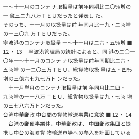
一〜十一月のコンテ ナ取扱量は前年同期比二〇％増の
一 億三二九八万ＴＥＵだったと発表し た。
そのうち、十一月の取扱量は前 年同月比一九・二％増
の一三〇九 万ＴＥＵだった。
寧波港のコンテナ取扱量 一〜十一月は二六・五％増 ■
12 ・ 13 寧波港管理局の統計によると、同 港の二〇一
〇年一〜十一月のコンテ ナ取扱量は前年同期比二六・
五％増 の一二〇三万ＴＥＵ、総貨物取扱 量は五・四％
増の三億六七九七万ト ンだった。
十一月単月のコンテナ取扱量は前 年同月比二四・
九％増の一一八万 ＴＥＵ、総貨物取扱量は九・七％ 増
の三七八六万トンだった。
台湾中華郵政 中台間の貨物輸送事業に意欲 ■ 12 ・ 14
台湾の郵便事業体、中華郵政は、 中国郵政集団と提
携し中台の海峡貨 物輸送市場への参入を計画している