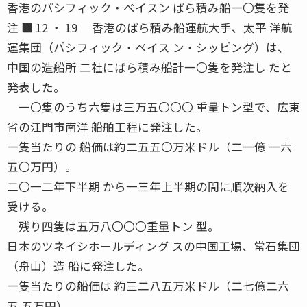
香港のパシフィック・ベイスン ばら積み船一〇隻を発
注 ■ 12 ・ 19 香港のばら積み船運航大手、太平 洋航
運集団（パシフィック・ベイス ン・シッピング）は、
中国の造船所 二社にばら積み船計一〇隻を発注し たと
発表した。
一〇隻のうち六隻は三万五〇〇〇 重量トン型で、広東
省の江門市南洋 船舶工程に発注した。
一隻当たりの 船価は約二五五〇万米ドル（二一億 一六
五〇万円）。
二〇一二年下半期 から一三年上半期の間に順次納入を
受ける。
残り四隻は五万八〇〇〇重量トン 型。
日本のツネイシホールディング スの中国工場、常石集団
（舟山）造 船に発注した。
一隻当たりの船価は 約三二八五万米ドル（二七億二六
五 五万円）。