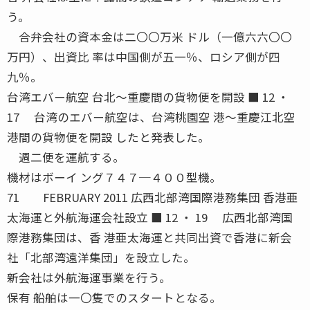
う。
合弁会社の資本金は二〇〇万米 ドル（一億六六〇〇
万円）、出資比 率は中国側が五一％、ロシア側が四
九％。
台湾エバー航空 台北〜重慶間の貨物便を開設 ■ 12 ・
17 台湾のエバー航空は、台湾桃園空 港〜重慶江北空
港間の貨物便を開設 したと発表した。
週二便を運航する。
機材はボーイ ング７４７─４００型機。
71 FEBRUARY 2011 広西北部湾国際港務集団 香港亜
太海運と外航海運会社設立 ■ 12 ・ 19 広西北部湾国
際港務集団は、香 港亜太海運と共同出資で香港に新会
社「北部湾遠洋集団」を設立した。
新会社は外航海運事業を行う。
保有 船舶は一〇隻でのスタートとなる。