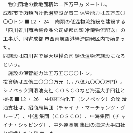
物流団地の敷地面積は二四万平方 メートル。
成都市で肉類向け低温施設が着工 保管能力は五万五〇
〇〇トン ■ 12 ・ 24 肉類の低温物流施設を建設する
「四川省川商冷鏈食品公司成都肉類 冷鏈物流配送」の
工事が、同省成都 市西南航空港経済開発区内で始まっ
た。
同施設は四川省で最大規模の肉 類低温物流施設になる
という。
施設の保管能力は五万五〇〇〇ト ン。
投資額は五億三〇〇〇万元（六 八億九〇〇〇万円）。
シノペック潤滑油支社 ＣＯＳＣＯなど海運大手四社と
提携 ■ 12 ・ 26 中国石油化工（シノペック）の潤 滑
油支社は、招商局集団（チャイ ナ・マーチャンツ・グ
ループ）、中遠 集団（ＣＯＳＣＯ）、中海集団（チ ャ
イナ・シッピング）、中外運長航 集団の海運大手四社