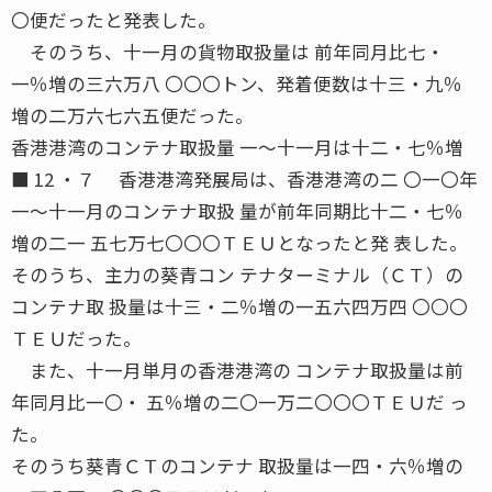
〇便だったと発表した。
そのうち、十一月の貨物取扱量は 前年同月比七・
一％増の三六万八 〇〇〇トン、発着便数は十三・九％
増の二万六七六五便だった。
香港港湾のコンテナ取扱量 一〜十一月は十二・七％増
■ 12 ・７ 香港港湾発展局は、香港港湾の二 〇一〇年
一〜十一月のコンテナ取扱 量が前年同期比十二・七％
増の二一 五七万七〇〇〇ＴＥＵとなったと発 表した。
そのうち、主力の葵青コン テナターミナル（ＣＴ）の
コンテナ取 扱量は十三・二％増の一五六四万四 〇〇〇
ＴＥＵだった。
また、十一月単月の香港港湾の コンテナ取扱量は前
年同月比一〇・ 五％増の二〇一万二〇〇〇ＴＥＵだ っ
た。
そのうち葵青ＣＴのコンテナ 取扱量は一四・六％増の