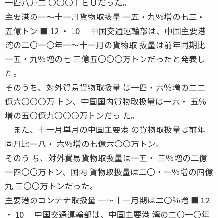
一四八万二 〇〇〇ＴＥＵだった。
主要港の一〜十一月貨物取扱量 一五・九％増の七三・
五億トン ■ 12 ・ 10 中国交通運輸部は、中国主要港
湾の二〇一〇年一〜十一月の貨物取 扱量は前年同期比
一五・九％増の七 三億五〇〇〇万トンだったと発表し
た。
そのうち、対外貿易貨物取扱量 は一四・六％増の二二
億六〇〇〇万 トン、中国国内貨物取扱量は一六・ 五％
増の五〇億九〇〇〇万トンだっ た。
また、十一月単月の中国主要港 の貨物取扱量は前年
同月比一八・ 六％増の七億六〇〇万トン。
そのう ち、対外貿易貨物取扱量は一五・ 三％増の二億
一四〇〇万トン、国内 貨物取扱量は二〇・一％増の四億
九 三〇〇万トンだった。
主要港のコンテナ取扱量 一〜十一月期は二〇％増 ■ 12
・ 10 中国交通運輸部は、中国主要港 湾の二〇一〇年