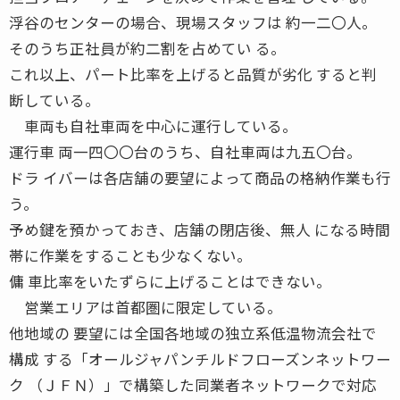
浮谷のセンターの場合、現場スタッフは 約一二〇人。
そのうち正社員が約二割を占めてい る。
これ以上、パート比率を上げると品質が劣化 すると判
断している。
車両も自社車両を中心に運行している。
運行車 両一四〇〇台のうち、自社車両は九五〇台。
ドラ イバーは各店舗の要望によって商品の格納作業も行
う。
予め鍵を預かっておき、店舗の閉店後、無人 になる時間
帯に作業をすることも少なくない。
傭 車比率をいたずらに上げることはできない。
営業エリアは首都圏に限定している。
他地域の 要望には全国各地域の独立系低温物流会社で
構成 する「オールジャパンチルドフローズンネットワー
ク （ＪＦＮ）」で構築した同業者ネットワークで対応