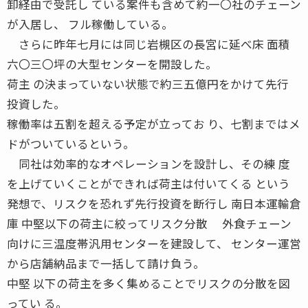
卸経由で受託し ている案件も含めて約一〇社のチェーン
が入居し、 フル稼働している。
さらに昨年七月には同じ岩槻区の長宮に延べ床 面積
六〇三〇坪の大型センターを開設した。
荷主 の決まっていない状態で約三五億円をかけて先行
投資した。
稼働率は五割を超える予定が立ってお り、七割まではメ
ドがついているという。
同社は効率的なオペレーションを設計し、その練 度
を上げていくことができれば荷主は付いてくる という
発想で、リスクを恐れず先行投資を断行し 南日本運輸倉
庫 中堅以下の荷主に絞ってリスク分散 外食チェーン
向けに三温度帯汎用センターを建設して、 センター運営
から店舗納品まで一括して請け負う。
中堅 以下の荷主を多く集めることでリスクの分散を図
ってい る。