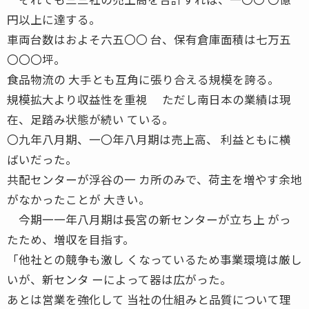
円以上に達する。
車両台数はおよそ六五〇〇 台、保有倉庫面積は七万五
〇〇〇坪。
食品物流の 大手とも互角に張り合える規模を誇る。
規模拡大より収益性を重視 ただし南日本の業績は現
在、足踏み状態が続い ている。
〇九年八月期、一〇年八月期は売上高、 利益ともに横
ばいだった。
共配センターが浮谷の一 カ所のみで、荷主を増やす余地
がなかったことが 大きい。
今期一一年八月期は長宮の新センターが立ち上 がっ
たため、増収を目指す。
「他社との競争も激し くなっているため事業環境は厳し
いが、新センタ ーによって器は広がった。
あとは営業を強化して 当社の仕組みと品質について理