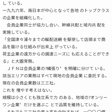
し ている。
一九九六年、南日本が中心となって各地 のトップクラス
の企業を組織化した。
会員企業同士が協力し合い、幹線共配と域内共 配を
実施している。
「全国津々浦々までの輸配送網 を駆使して店頭まで商
品を届ける仕組みが出来上 がっている。
荷主企業の遠方からの調達ニーズに も応えることができ
る」と大園常務。
ＪＦＮは会員企業の?縄張り〞を明確に分けて いる。
該当エリアの業務はすべて現地の会員企業 に委託する。
現在の会員企業数は三三社。
これを 増やす考えはない。
規模は小さくとも独立系で力 のある、地域の?オンリー
ワン企業〞だけを選ぶこ とで品質を維持している。
それでも三三社の売上高を合計すれば、一〇〇 〇億