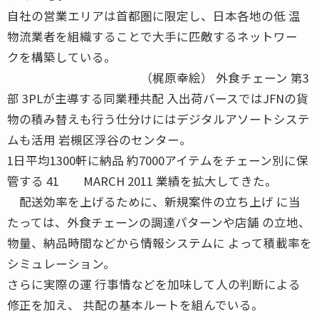
自社の営業エリアは首都圏に限定し、日本各地の低 温
物流業者を組織することで大手に匹敵するネットワー
クを構築している。
（梶原幸絵） 外食チェーン 第3
部 3PLが主導する同業種共配 入出荷バースではJFNの貨
物の積み替えも行う仕分けにはデジタルアソートシステ
ムも活用 岩槻区浮谷のセンター。
1日平均1300軒に納品 約7000アイテムをチェーン別に保
管する 41 MARCH 2011 業績を拡大してきた。
配送効率を上げるために、新規案件の立ち上げ に当
たっては、外食チェーンの調達パターンや店舗 の立地、
物量、納品時間などから情報システムに よって積載率を
シミュレーション。
さらに実際の運 行事情などを加味して人の判断による
修正を加え、 共配の基本ルートを組んでいる。