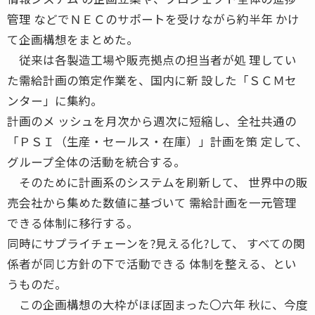
管理 などでＮＥＣのサポートを受けながら約半年 かけ
て企画構想をまとめた。
従来は各製造工場や販売拠点の担当者が処 理してい
た需給計画の策定作業を、国内に新 設した「ＳＣＭセ
ンター」に集約。
計画のメ ッシュを月次から週次に短縮し、全社共通の
「ＰＳＩ（生産・セールス・在庫）」計画を策 定して、
グループ全体の活動を統合する。
そのために計画系のシステムを刷新して、 世界中の販
売会社から集めた数値に基づいて 需給計画を一元管理
できる体制に移行する。
同時にサプライチェーンを?見える化?して、 すべての関
係者が同じ方針の下で活動できる 体制を整える、とい
うものだ。
この企画構想の大枠がほぼ固まった〇六年 秋に、今度