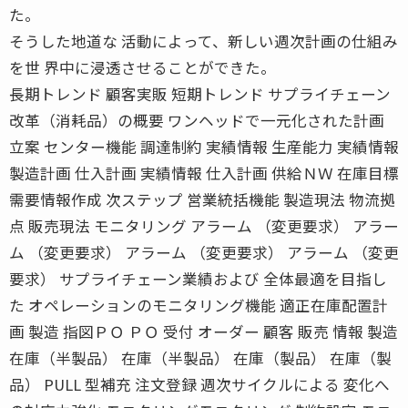
た。
そうした地道な 活動によって、新しい週次計画の仕組み
を世 界中に浸透させることができた。
長期トレンド 顧客実販 短期トレンド サプライチェーン
改革（消耗品）の概要 ワンヘッドで一元化された計画
立案 センター機能 調達制約 実績情報 生産能力 実績情報
製造計画 仕入計画 実績情報 仕入計画 供給ＮＷ 在庫目標
需要情報作成 次ステップ 営業統括機能 製造現法 物流拠
点 販売現法 モニタリング アラーム （変更要求） アラー
ム （変更要求） アラーム （変更要求） アラーム （変更
要求） サプライチェーン業績および 全体最適を目指し
た オペレーションのモニタリング機能 適正在庫配置計
画 製造 指図ＰＯ ＰＯ 受付 オーダー 顧客 販売 情報 製造
在庫（半製品） 在庫（半製品） 在庫（製品） 在庫（製
品） PULL 型補充 注文登録 週次サイクルによる 変化へ