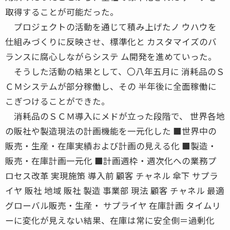
取得することが可能だった。
プロジェクトの活動を通じて積み上げたノ ウハウを
仕組みづくりに反映させ、標準化と カスタマイズのバ
ランスに腐心しながらシステ ム開発を進めていった。
そうした活動の結果として、〇八年五月に 消耗品のＳ
ＣＭシステムが部分稼働し、その 半年後に全面稼働に
こぎつけることができた。
消耗品のＳＣＭ導入にメドが立った段階で、 世界各地
の販社や製造現法の計画機能を一元化した ■世界中の
販売・生産・在庫実績および計画の見える化 ■製造・
販売・在庫計画一元化 ■計画週枠・週次化への業務プ
ロセス改革 実現施策 導入前 顧客 チャネル 傘下 サプラ
イヤ 販社 地域 販社 製造 事業部 現法 顧客 チャネル 最適
グローバル販売・生産・ サプライヤ 在庫計画 タイムリ
ーに変化が見えない結果、在庫は常に安全側＝過剰化