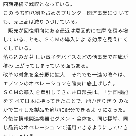
四期連続で減収となっている。
この うち約八割を占めるプリンター関連事業につ いて
も、売上高は減りつづけている。
販売が回復傾向にある最近は意図的に在庫 を積み増
していることも、ＳＣＭの導入によ る効果を見えにく
くしている。
落ち込みが著 しい電子デバイスなどの他事業で在庫が
積み 上がってしまっている面もある。
改革の対象を全分野に拡大 それでも一連の改革は、
エプソンのオペレ ーションを確実に底上げした。
ＳＣＭの導入 を牽引してきた井口部長は、「計画機能
をす べて日本に持ってきたことで、能力ぎりぎり のな
かで生産した製品を適切に配分できるよ うになった。
今後は情報関連機器セグメント 全体を、同じ標準、同
じ品質のオペレーショ ンで運用できるようにしていき
たい」という。