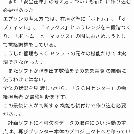
また「安全在庫」の考え方についても新た に作り込む
必要があった。
エプソンの考え方 では、在庫水準に「ボトム」、「オ
プティマル」、 「マックス」というレンジを三段階つく
り、「ボ トム」と「マックス」の間におさめようとし
て需給調整をしている。
こうした管理もＳＣ Ｐソフトの元々の機能だけでは実
現できなか った。
またソフトが弾き出す数値をそのまま実際 の業務に
使うわけではない。
全体の状況を見 渡しながら、「ＳＣＭセンター」の需
給担当者 が最終判断を下す。
この最後に人が判断する 機能も後付けで作り込む必要
があった。
計画ソフトに不可欠なデータの取得につい 活動の重
点は、再びプリンター本体のプロジ ェクトへと移ってい