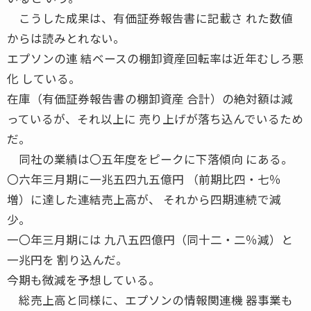
こうした成果は、有価証券報告書に記載さ れた数値
からは読みとれない。
エプソンの連 結ベースの棚卸資産回転率は近年むしろ悪
化 している。
在庫（有価証券報告書の棚卸資産 合計）の絶対額は減
っているが、それ以上に 売り上げが落ち込んでいるため
だ。
同社の業績は〇五年度をピークに下落傾向 にある。
〇六年三月期に一兆五四九五億円 （前期比四・七％
増）に達した連結売上高が、 それから四期連続で減
少。
一〇年三月期には 九八五四億円（同十二・二％減）と
一兆円を 割り込んだ。
今期も微減を予想している。
総売上高と同様に、エプソンの情報関連機 器事業も