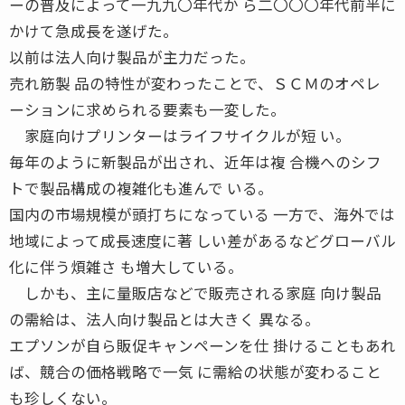
ーの普及によって一九九〇年代か ら二〇〇〇年代前半に
かけて急成長を遂げた。
以前は法人向け製品が主力だった。
売れ筋製 品の特性が変わったことで、ＳＣＭのオペレ
ーションに求められる要素も一変した。
家庭向けプリンターはライフサイクルが短 い。
毎年のように新製品が出され、近年は複 合機へのシフ
トで製品構成の複雑化も進んで いる。
国内の市場規模が頭打ちになっている 一方で、海外では
地域によって成長速度に著 しい差があるなどグローバル
化に伴う煩雑さ も増大している。
しかも、主に量販店などで販売される家庭 向け製品
の需給は、法人向け製品とは大きく 異なる。
エプソンが自ら販促キャンペーンを仕 掛けることもあれ
ば、競合の価格戦略で一気 に需給の状態が変わること
も珍しくない。