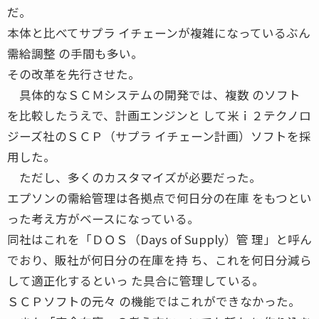
だ。
本体と比べてサプラ イチェーンが複雑になっているぶん
需給調整 の手間も多い。
その改革を先行させた。
具体的なＳＣＭシステムの開発では、複数 のソフト
を比較したうえで、計画エンジンと して米ｉ２テクノロ
ジーズ社のＳＣＰ（サプラ イチェーン計画）ソフトを採
用した。
ただし、多くのカスタマイズが必要だった。
エプソンの需給管理は各拠点で何日分の在庫 をもつとい
った考え方がベースになっている。
同社はこれを「ＤＯＳ（Days of Supply）管 理」と呼ん
でおり、販社が何日分の在庫を持 ち、これを何日分減ら
して適正化するといっ た具合に管理している。
ＳＣＰソフトの元々 の機能ではこれができなかった。