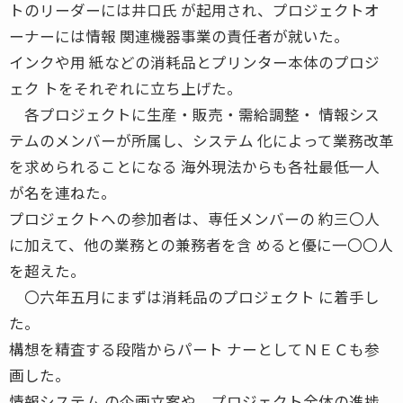
トのリーダーには井口氏 が起用され、プロジェクトオ
ーナーには情報 関連機器事業の責任者が就いた。
インクや用 紙などの消耗品とプリンター本体のプロジ
ェク トをそれぞれに立ち上げた。
各プロジェクトに生産・販売・需給調整・ 情報シス
テムのメンバーが所属し、システム 化によって業務改革
を求められることになる 海外現法からも各社最低一人
が名を連ねた。
プロジェクトへの参加者は、専任メンバーの 約三〇人
に加えて、他の業務との兼務者を含 めると優に一〇〇人
を超えた。
〇六年五月にまずは消耗品のプロジェクト に着手し
た。
構想を精査する段階からパート ナーとしてＮＥＣも参
画した。
情報システム の企画立案や、プロジェクト全体の進捗