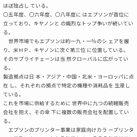
ほぼ独占し ている。
〇五年度、〇六年度、〇八年度に はエプソンが首位に
立っており、キヤノンと の熾烈なトップ争いが続いてい
る。
世界市場でもエプソンは約一九・一％のシ ェアを握
り、米ＨＰ、キヤノンに次ぐ第三位 に位置している。
そのサプライチェーンは当 然クローバルに広がってい
る。
製造拠点は日 本・アジア・中国・北米・ヨーロッパに点
在 し、それぞれの拠点で特定の機種や消耗品を 生産し
ている。
これを市場に供給するために 世界中に九つの統轄販売
会社を抱え、その傘 下に複数の販売会社を配置してい
る。
エプソンのプリンター事業は家庭向けカラ ープリンタ