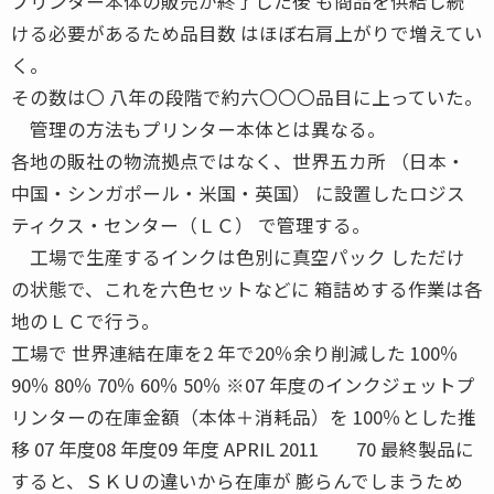
プリンター本体の販売が終了した後 も商品を供給し続
ける必要があるため品目数 はほぼ右肩上がりで増えてい
く。
その数は〇 八年の段階で約六〇〇〇品目に上っていた。
管理の方法もプリンター本体とは異なる。
各地の販社の物流拠点ではなく、世界五カ所 （日本・
中国・シンガポール・米国・英国） に設置したロジス
ティクス・センター（ＬＣ） で管理する。
工場で生産するインクは色別に真空パック しただけ
の状態で、これを六色セットなどに 箱詰めする作業は各
地のＬＣで行う。
工場で 世界連結在庫を2 年で20％余り削減した 100％
90％ 80％ 70％ 60％ 50％ ※07 年度のインクジェットプ
リンターの在庫金額（本体＋消耗品）を 100％とした推
移 07 年度08 年度09 年度 APRIL 2011 70 最終製品に
すると、ＳＫＵの違いから在庫が 膨らんでしまうため