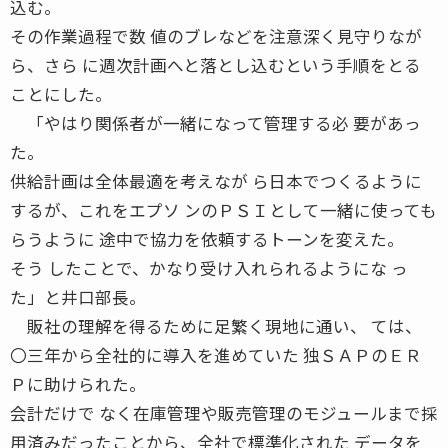
込む。
その作業過程で数 値のブレなどを注意深く見守りなが
ら、さら に週次計画へと落とし込むという手順をとる
ことにした。
「やはり関係者が一緒になって管理する必 要があっ
た。
供給計画は全体最適を考えなが ら日本でつくるように
するが、これをエプソ ンのＰＳＩとして一緒に使っても
らうように 途中で協力を依頼するトーンを変えた。
そう したことで、かなり受け入れられるようにな っ
た」と井口部長。
販社の理解を得るために足繁く現地に通い、 ては、
〇三年から全社的に導入を進めていた 独ＳＡＰのＥＲ
Ｐに助けられた。
会計だけで なく在庫管理や販売管理のモジュールまで採
用済みだったことから、全社で標準化された データを