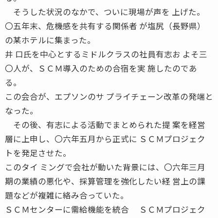
そうした状況のなかで、ついに現場が声を 上げた。
〇五年末、危機感を共有する関係者 が塩尻（長野県）
の某ホテルに集まった。
井 口氏を中心とするミドルクラスの社員有志お よそ三
〇人が、ＳＣＭ導入のための合宿を実 施したのであ
る。
この会合が、エプソンのサ プライチェーン改革の発端と
なった。
その後、有志による活動でまとめられた提 案を経営
層に上申し、〇六年五月から正式に ＳＣＭプロジェク
トを発足させた。
このタイ ミングで会社が動いた背景には、〇六年三月
期の業績の悪化や、採算管理を強化したい経 営上の課
題などが複雑に絡み合っていた。
ＳＣＭセンターに需給機能を統合 ＳＣＭプロジェク