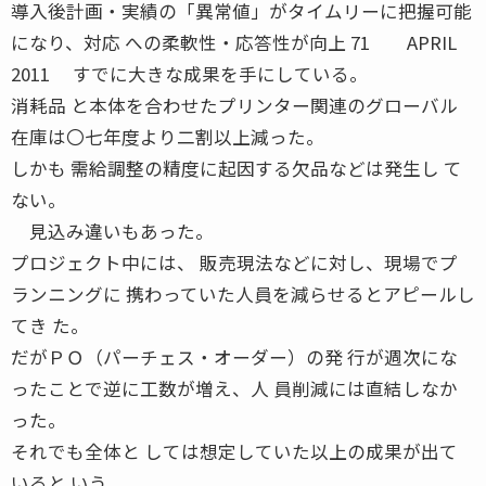
導入後計画・実績の「異常値」がタイムリーに把握可能
になり、対応 への柔軟性・応答性が向上 71 APRIL
2011 すでに大きな成果を手にしている。
消耗品 と本体を合わせたプリンター関連のグローバル
在庫は〇七年度より二割以上減った。
しかも 需給調整の精度に起因する欠品などは発生し て
ない。
見込み違いもあった。
プロジェクト中には、 販売現法などに対し、現場でプ
ランニングに 携わっていた人員を減らせるとアピールし
てき た。
だがＰＯ（パーチェス・オーダー）の発 行が週次にな
ったことで逆に工数が増え、人 員削減には直結しなか
った。
それでも全体と しては想定していた以上の成果が出て
いると いう。