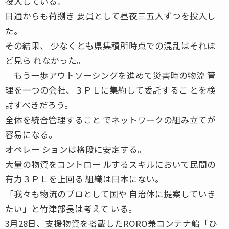
投入している。
日通からも荷捌き 要員として昼夜三五人ずつを投入し
た。
その結果、 少なくとも県集積所時点での混乱はそれほ
ど見ら れなかった。
もう一歩アウトソーシングを進めて災害時の物流 管
理を一つの会社、３ＰＬに集約して委託するこ とを検
討すべきだろう。
全体を統合管理すること でネットワークの組み立てが
容易になる。
オペレー ションは格段に安定する。
大量の物資をコントロー ルするスキルにおいて民間の
有力３ＰＬを上回る 組織は日本にない。
「我々も物流のプロとして国や 自治体に提案していき
たい」と竹津部長は考えて いる。
3月28日、支援物資を搭載したRORO兼コンテナ船「ひ