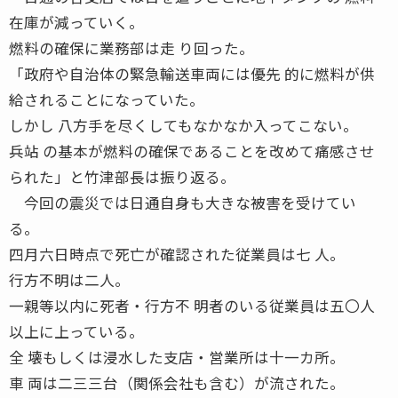
在庫が減っていく。
燃料の確保に業務部は走 り回った。
「政府や自治体の緊急輸送車両には優先 的に燃料が供
給されることになっていた。
しかし 八方手を尽くしてもなかなか入ってこない。
兵站 の基本が燃料の確保であることを改めて痛感させ
られた」と竹津部長は振り返る。
今回の震災では日通自身も大きな被害を受けてい
る。
四月六日時点で死亡が確認された従業員は七 人。
行方不明は二人。
一親等以内に死者・行方不 明者のいる従業員は五〇人
以上に上っている。
全 壊もしくは浸水した支店・営業所は十一カ所。
車 両は二三三台（関係会社も含む）が流された。