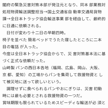
閣府の緊急災害対策本部が発注元となり、同本 部業務対
処班物資輸送調整担当→国土交通省自 動車交通局貨物
課→全日本トラック協会輸送事業 部を経由して、最終的
に日通に依頼される。
日付が変わり十二日の早朝四時。
椅子を並べた 簡易ベッドでうたた寝したところに二本
目の電話 が入った。
今度は全日本トラック協会からで、災 害対策基本法に基
づく正式な依頼だった。
山崎製 パンの西日本各地（福岡、広島、岡山、大阪、
京 都、愛知）の工場からパンを集荷して救援物資と し
て被災地に送って欲しいという。
調理せずに食べられるパンやおにぎりは、災害 初動
時には最も必要とされる救援物資の一つだ。
賞味期限も限られているためスピーディな輸送が必 須と