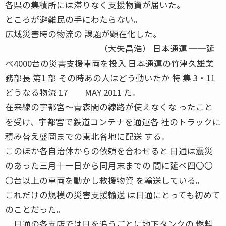
各県の集積所には滞りなく支援物資が届いた。
ところが避難民の手にわたらない。
広域災害時の物流の 課題が顕在化した。
（大矢昌浩） 日本通運 ──延
べ4000台の災害支援車両を投入 日本通運の竹津久雄業
務部長 第1 部 その時あの人はどう動いたか 特 集 3・11
どうなる物流 17 MAY 2011 た。
在来線の宇都宮〜青森間の線路が使えなくな ったこと
を受け、宇都宮で鉄道コンテナを通運各 社のトラックに
積み替え盛岡までの東北各地に配送 する。
このほか各自治体からの依頼を合わせると 日通は震災
のあった三月十一日から同月末までの 間に延べ四〇〇
〇台以上の車両を動かし救援物資 を輸送している。
これだけの規模の災害支援輸送 は日通にとっても初めて
のことだった。
日通の各支店では日を追うごとに地下タンクの 燃料