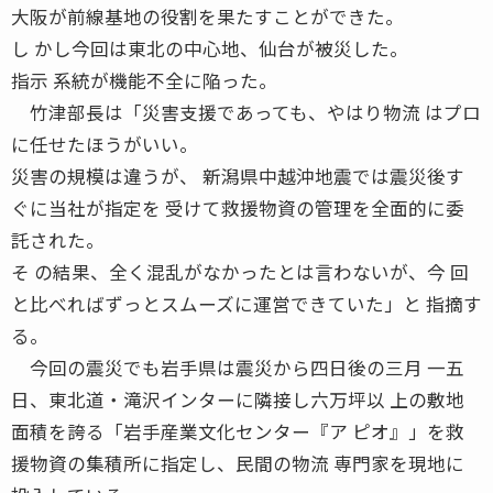
大阪が前線基地の役割を果たすことができた。
し かし今回は東北の中心地、仙台が被災した。
指示 系統が機能不全に陥った。
竹津部長は「災害支援であっても、やはり物流 はプロ
に任せたほうがいい。
災害の規模は違うが、 新潟県中越沖地震では震災後す
ぐに当社が指定を 受けて救援物資の管理を全面的に委
託された。
そ の結果、全く混乱がなかったとは言わないが、今 回
と比べればずっとスムーズに運営できていた」と 指摘す
る。
今回の震災でも岩手県は震災から四日後の三月 一五
日、東北道・滝沢インターに隣接し六万坪以 上の敷地
面積を誇る「岩手産業文化センター『ア ピオ』」を救
援物資の集積所に指定し、民間の物流 専門家を現地に