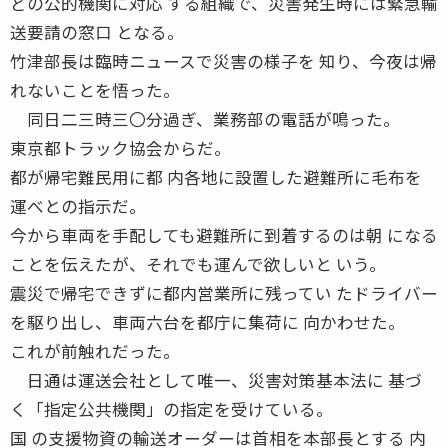
どの公的機関に対応 する組織で、災害発生時には緊急輸
送要請の窓口 となる。
竹津部長は臨時ニュースで災害の様子を 知り、今夜は帰
れないことを悟った。
同日二三時三〇分過ぎ、業務部の電話が鳴った。
東京都トラック協会からだ。
都が帰宅難民用に都 内各地に設置した避難所に毛布を
運べとの指示だ。
今から車両を手配しても避難所に到着するのは朝 になる
ことを伝えたが、それでも運んで欲しいと いう。
震災で帰宅できずに都内営業所に残ってい たドライバー
を駆り出し、車両六台を都庁に集荷に 向かわせた。
これが前触れだった。
日通は運送会社として唯一、災害対策基本法に 基づ
く「指定公共機関」の指定を受けている。
国 の支援物資の輸送オーダーは首相を本部長とする 内