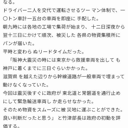
なる。
ドライバー二人を交代で運転させるツー マン体制で、一
〇トン車計一五台の車両を即座に 手配した。
朝九時には各地の工場で集荷が始まり、 十二日深夜から
翌十三日にかけて順次、被災した 各県の物資集積所に
パンが届いた。
平時と変わら ぬリードタイムだった。
「阪神大震災の時には東京から救援車両を出して も
神戸に着くまでに三日ぐらいかかった。
滋賀県 を越えた辺りから幹線道路が一般車両で埋まって
動けなくなっていた。
今回は震災後すぐに政府が 東北道と常磐道を通行止め
にして緊急輸送車両し か走らせなかった。
そのため物資をスムーズに被 災地に運ぶことができた。
良い判断だったと思う」 と竹津部長は政府の初動を評
価する。