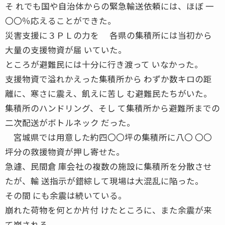
そ れでも国や自治体からの緊急輸送依頼には、ほぼ 一
〇〇％応えることができた。
災害支援に３ＰＬの力を 各県の集積所には当初から
大量の支援物資が届 いていた。
ところが避難民には十分に行き渡って いなかった。
支援物資で溢れかえった集積所から わずか数キロの距
離に、寒さに震え、飢えに苦し む避難民たちがいた。
集積所のハンドリング、そし て集積所から避難所までの
二次配送がボトルネック だった。
宮城県では用意した約四〇〇坪の集積所に八〇 〇〇
坪分の救援物資が押し寄せた。
急遽、民間倉 庫会社の複数の施設に集積所を分散させ
たが、輸 送指示が錯綜して現場は大混乱に陥った。
その間 にも余震は続いている。
崩れた荷物を何とか片付 けたところに、また余震が来
て崩される。