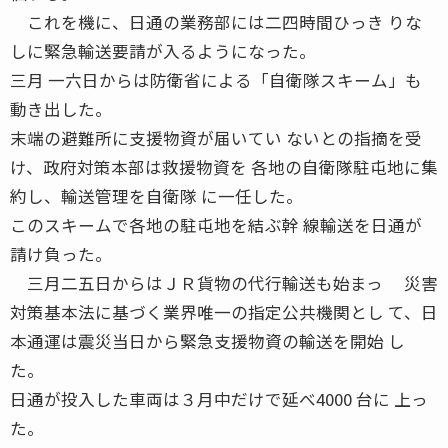
これを機に、日通の業務部には二四時間ひっき りな
しに緊急輸送要請が入るようになった。
三月 一六日からは防衛省による「自衛隊スキーム」も
動き出した。
末端の避難所に支援物資が届いてい ないとの指摘を受
け、政府対策本部は救援物資を 各地の自衛隊駐屯地に集
約し、輸送管理を自衛隊 に一任した。
このスキームで各地の駐屯地を結ぶ幹 線輸送を日通が
請け負った。
三月二五日からはＪＲ貨物の代行輸送も始まっ 災害
対策基本法に基づく業界唯一の指定公共機関とし て、日
本通運は震災当日から緊急支援物資の輸送を開始 し
た。
日通が投入した車両は３月中だけで延べ4000 台に 上っ
た。