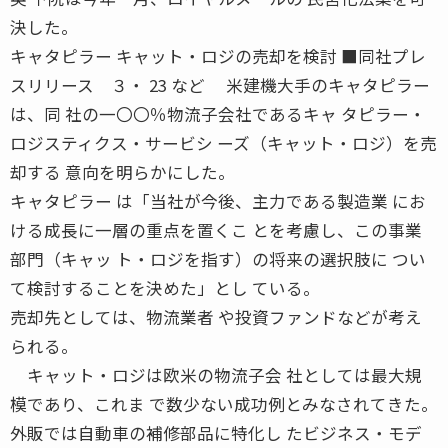
決した。
キャタピラー キャット・ロジの売却を検討 ■同社プレ
スリリース ３・ 23 など 米建機大手のキャタピラー
は、同 社の一〇〇％物流子会社であるキャ タピラー・
ロジスティクス・サービシ ーズ（キャット・ロジ）を売
却する 意向を明らかにした。
キャタピラー は「当社が今後、主力である製造業 にお
ける成長に一層の重点を置くこ とを考慮し、この事業
部門（キャッ ト・ロジを指す）の将来の選択肢に つい
て検討することを決めた」とし ている。
売却先としては、物流業者 や投資ファンドなどが考え
られる。
キャット・ロジは欧米の物流子会 社としては最大規
模であり、これま で数少ない成功例とみなされてきた。
外販では自動車の補修部品に特化し たビジネス・モデ