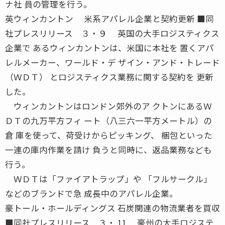
ナ社 員の管理を行う。
英ウィンカントン 米系アパレル企業と契約更新 ■同
社プレスリリース ３・９ 英国の大手ロジスティクス
企業で あるウィンカントンは、米国に本社を 置くアパ
レルメーカー、ワールド・デ ザイン・アンド・トレード
（ＷＤＴ） とロジスティクス業務に関する契約を 更新
した。
ウィンカントンはロンドン郊外のア クトンにあるＷ
ＤＴの九万平方フィ ート（八三六一平方メートル）の
倉 庫を使って、荷受けからピッキング、 梱包といった
一連の庫内作業を請け 負うと同時に、返品業務なども
行う。
ＷＤＴは「ファイアトラップ」や 「フルサークル」
などのブランドで急 成長中のアパレル企業。
豪トール・ホールディングス 石炭関連の物流業者を買収
■同社プレスリリース ３・ 11 豪州の大手ロジステ