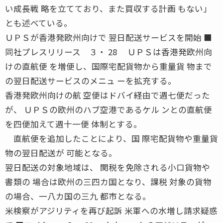
い成長戦 略を立てており、また買収する計画 もない」
とも述べている。
ＵＰＳが香港発欧州向けで 翌日配送サービスを開始 ■
同社プレスリリース ３・ 28 ＵＰＳは香港発欧州向
けの直航便 を増便し、国際宅配貨物から重量貨 物まで
の翌日配送サービスのメニュ ーを拡充する。
香港発欧州向けの航 空便はドバイ経由で週七便だった
が、 ＵＰＳの欧州のハブ空港であるケル ンとの直航便
を四便加えて週十一便 体制とする。
直航便を追加したことにより、国 際宅配貨物や重量貨
物の翌日配送が 可能となる。
翌日配送の対象地域は、 関税を免除される小口貨物や
書類の 場合は欧州の三四カ国となり、課税 対象の貨物
の場合、一八カ国の三九 都市となる。
米検察がアジリティを再び起訴 米軍への水増し請求疑惑