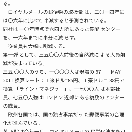
る。
ロイヤルメールの郵便物の取扱量 は、二〇一四年に
は〇六年に比べて 半減すると予測されている。
同社は 一〇年時点で六四カ所にあった集配 センター
を、一六年までに半分に減 らす。
従業員も大幅に削減する。
第一弾 として、三五〇〇人前後の自然減に よる人員削
減が決まっている。
三五 〇〇人のうち、一〇〇〇人は現場の 67 MAY
2011 換算レート：１米ドル=85円、１豪ドル＝ 88円で
換算 「ライン・マネジャー」、一七〇〇人 は本部社
員、七五〇人強はロンドン 近郊にある複数のセンター
の職員。
欧州各国では、国の独占事業だっ た郵便事業の合理
化が進んでいる。
英 下院は今年一月、ロイヤルメールの 民営化法案を可