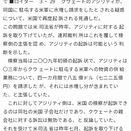
で ■ロイター ３・ 29 クウェートのアジリティが、
同国に 駐屯する米軍に水増し請求をしたと される疑惑
について、米国で再度起 訴される見通しだ。
この問題では米 司法省が昨年、アジリティに対する 起
訴を取り下げていたが、連邦裁判 所はこれを覆して検
察側の主張を認 め、アジリティの起訴は可能という 判
断を示した。
検察当局は二〇〇九年初頭の起訴 状で、アジリティは
〇三年からクウ ェートに駐屯する米軍への物資の供 給
業務について、四一カ月間で八五 億ドル（七二二五億
円）を請求した が、それには水増し分が含まれてい
た、と主張していた。
これに対してアジリティ側は、米国 の検察が起訴でき
るのは同社の米国 子会社だけであり、クウェートの親
会社に対する訴訟は無効である、と 反論していた。
それを受けて米司法 省は昨年七月、起訴を取り下げる