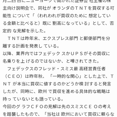
月二四 日にニューヨークで開かれた証券会 社主催の株
主向け説明会で、同社が オランダのＴＮＴを買収する可
能性 について「（われわれが買収のために 想定してい
る金額と比べると）既に 割高になっている」として、否
定的 な見解を示した。
ＴＮＴは昨年末、エクスプレス部門 と郵便部門を分
離する計画を発表し ている。
以降、業界内ではフェデック スかＵＰＳがその買収に
名乗りを上 げるのではないか、と噂されてきた。
フェデックスのフレッド・スミス最 高経営責任者
（ＣＥＯ）は昨年秋、 「一時的な関心」とした上で、Ｔ
ＮＴ が本当に買収に値するのかどうか検 討すると発言
したが、同時に、欧州 で買収を進める具体的な戦略は
持っ ていないとも語っている。
今回のグ ラフＣＦＯの見解は先のスミスＣＥ Ｏの考え
を踏襲したもので、「当社は 欧州において買収に頼らな