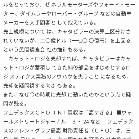
ルをとっており、ゼ ネラルモーターズやフォード・モー
タ ー、ダイムラーやローバー・グループ などの自動車
メーカーを大手顧客と して抱えている。
売上規模について は、キャタピラーの決算上区分けさ
れていないが、二〇億ドル（一七〇 〇億円）を上回る
という民間調査会 社の推計もある。
キャット・ロジを売却すれば、キ ャタピラーはキャ
ット・ロジが蓄積し てきた補修部品をはじめとするロ
ジ スティクス業務のノウハウを失うこと になるため、
売却を疑問視する向き もある。
また、なぜ今の時期に売却 に動いたのかという点で疑
問が残る。
フェデックスＣＦＯ ＴＮＴ買収は「高すぎる」 ■ウォ
ールストリートジャーナル ３・ 24 など フェデック
スのアレン・グラフ最高 財務責任者（ＣＦＯ）は、三