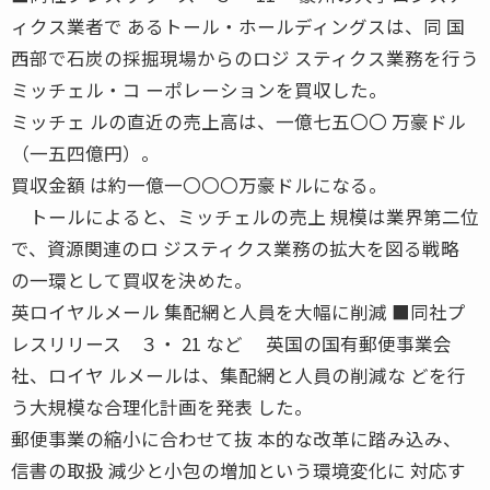
ィクス業者で あるトール・ホールディングスは、同 国
西部で石炭の採掘現場からのロジ スティクス業務を行う
ミッチェル・コ ーポレーションを買収した。
ミッチェ ルの直近の売上高は、一億七五〇〇 万豪ドル
（一五四億円）。
買収金額 は約一億一〇〇〇万豪ドルになる。
トールによると、ミッチェルの売上 規模は業界第二位
で、資源関連のロ ジスティクス業務の拡大を図る戦略
の一環として買収を決めた。
英ロイヤルメール 集配網と人員を大幅に削減 ■同社プ
レスリリース ３・ 21 など 英国の国有郵便事業会
社、ロイヤ ルメールは、集配網と人員の削減な どを行
う大規模な合理化計画を発表 した。
郵便事業の縮小に合わせて抜 本的な改革に踏み込み、
信書の取扱 減少と小包の増加という環境変化に 対応す