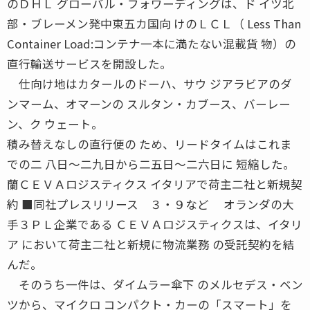
のＤＨＬ グローバル・フォワーディングは、ド イツ北
部・ブレーメン発中東五カ国向 けのＬＣＬ（ Less Than
Container Load:コンテナ一本に満たない混載貨 物）の
直行輸送サービスを開設した。
仕向け地はカタールのドーハ、サウ ジアラビアのダ
ンマーム、オマーンの スルタン・カブース、バーレー
ン、ク ウェート。
積み替えなしの直行便の ため、リードタイムはこれま
での二 八日〜二九日から二五日〜二六日に 短縮した。
蘭ＣＥＶＡロジスティクス イタリアで荷主二社と新規契
約 ■同社プレスリリース ３・９など オランダの大
手３ＰＬ企業である ＣＥＶＡロジスティクスは、イタリ
ア において荷主二社と新規に物流業務 の受託契約を結
んだ。
そのうち一件は、ダイムラー傘下 のメルセデス・ベン
ツから、マイクロ コンパクト・カーの「スマート」を