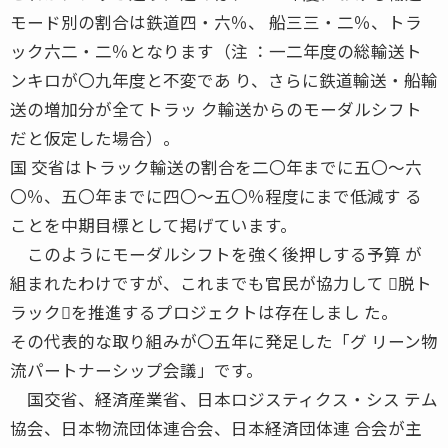
モード別の割合は鉄道四・六％、 船三三・二％、トラ
ック六二・二％となります（注 ：一二年度の総輸送ト
ンキロが〇九年度と不変であ り、さらに鉄道輸送・船輸
送の増加分が全てトラッ ク輸送からのモーダルシフト
だと仮定した場合）。
国 交省はトラック輸送の割合を二〇年までに五〇〜六
〇％、五〇年までに四〇〜五〇％程度にまで低減す る
ことを中期目標として掲げています。
このようにモーダルシフトを強く後押しする予算 が
組まれたわけですが、これまでも官民が協力して 脱ト
ラックを推進するプロジェクトは存在しまし た。
その代表的な取り組みが〇五年に発足した「グ リーン物
流パートナーシップ会議」です。
国交省、経済産業省、日本ロジスティクス・シス テム
協会、日本物流団体連合会、日本経済団体連 合会が主