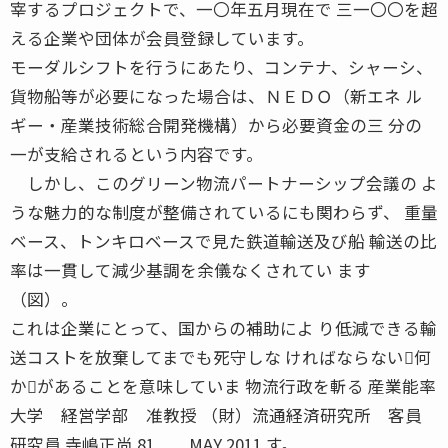
宰するプロジェクトで、一〇年五月現在で 三一〇〇を超
える企業や団体が会員登録しています。
モーダルシフトを行うにあたり、コンテナ、シャーシ、
貨物船等が必要になった場合は、ＮＥＤＯ（新エネ ル
ギー・産業技術総合開発機構）から必要資金の三 分の
一が支給されるという内容です。
しかし、このグリーン物流パートナーシップ会議の よ
うな魅力的な制度が整備されているにも関わらず、 重量
ベース、トンキロベースで見た鉄道輸送及び船 輸送の比
率は一貫して減少基調を余儀なくされてい ます
（図）。
これは企業にとって、国からの補助によ り低減できる輸
送コストを放棄してまでも死守しな ければならない何
かがあることを意味していま 物流行政を斬る 産業能率
大学 経営学部 准教授 （財）流通経済研究所 客員
研究員 寺嶋正尚 81 MAY 2011 す。