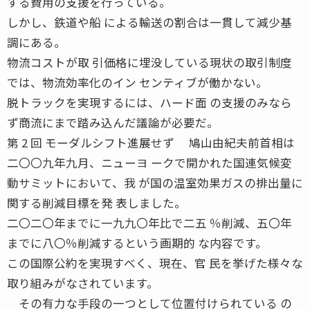
する費用の支援を行っている。
しかし、鉄道や船 による輸送の割合は一貫して減少基
調にある。
物流コストが取 引価格に埋没している現状の取引制度
では、物流効率化のイン センティブが働かない。
脱トラックを実現するには、ハード面 の支援のみなら
ず商流にまで踏み込んだ議論が必要だ。
第 2 回 モーダルシフト進展せず 鳩山由紀夫前首相は
二〇〇九年九月、ニューヨ ークで開かれた国連気候変
動サミットにおいて、我 が国の温室効果ガスの排出量に
関する削減目標を発 表しました。
二〇二〇年までに一九九〇年比で二五 ％削減、五〇年
までに八〇％削減するという画期的 な内容です。
この国際公約を実現すべく、現在、官 民を挙げた様々な
取り組みがなされています。
その有力な手段の一つとして位置付けられている の