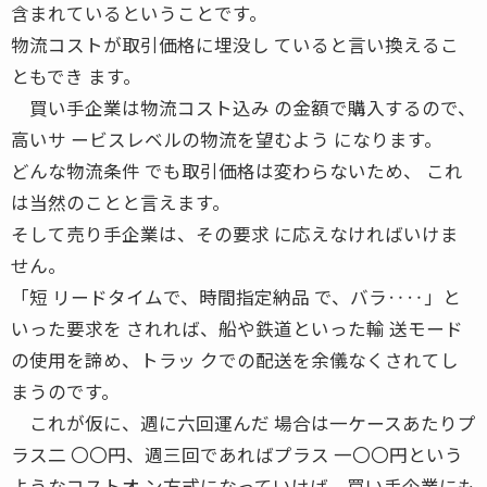
含まれているということです。
物流コストが取引価格に埋没し ていると言い換えるこ
ともでき ます。
買い手企業は物流コスト込み の金額で購入するので、
高いサ ービスレベルの物流を望むよう になります。
どんな物流条件 でも取引価格は変わらないため、 これ
は当然のことと言えます。
そして売り手企業は、その要求 に応えなければいけま
せん。
「短 リードタイムで、時間指定納品 で、バラ‥‥」と
いった要求を されれば、船や鉄道といった輸 送モード
の使用を諦め、トラッ クでの配送を余儀なくされてし
まうのです。
これが仮に、週に六回運んだ 場合は一ケースあたりプ
ラス二 〇〇円、週三回であればプラス 一〇〇円という
ようなコストオ ン方式になっていけば、買い手企業にも