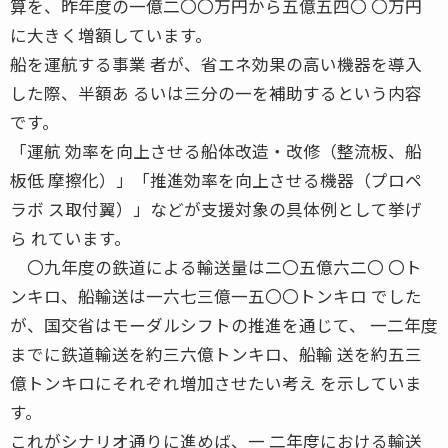
算を、昨年度の一億二〇〇万円から五億五四〇 〇万円
に大きく増額しています。
船を運航する事業 者が、省エネ効果の高い機器を導入
した際、半額あ るいは三分の一を補助するという内容
です。
「運航 効率を向上させる船体改造・改修（整流板、船
板低 摩擦化）」「推進効率を向上させる機器（プロペ
ラボ ス取付翼）」などが支援対象の具体例として挙げ
ら れています。
〇九年度の鉄道による輸送量は二〇五億六二〇 〇ト
ンキロ、船輸送は一六七三億一五〇〇トンキロ でした
が、国交省はモーダルシフトの推進を通じて、 一二年度
までに鉄道輸送を約三六億トンキロ、船輸 送を約五三
億トンキロにそれぞれ増加させたい考え を示していま
す。
これがシナリオ通りに進めば、一 二年度における輸送