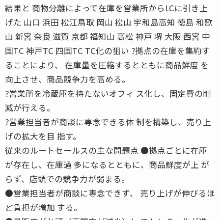
結果と 商物分離によって在庫を営業所からLCに引き上
げた 山口 浜田 松江鳥取 岡山 松山 宇和島高知 徳島 和歌
山 新宮 奈良 滋賀 京都 福知山 高松 神戸 堺 大阪 西宮 中
国TC 神戸TC 四国TC TC化の狙い ?拠点の在庫を集約す
ることにより、 在庫量を圧縮するとともに商品鮮度 を
向上させ、商品競争力を高める。
?営業所を冷蔵庫を持たないオフィ ス化し、固定費の削
減が行える。
?営業担当者が商談に専念できる体 制を構築し、売り上
げの拡大を目 指す。
従来のルートセールスの主な問題点 ●拠点ごとに在庫
が存在し、在庫過 多になるとともに、商品鮮度が上 が
らず、店頭での競争力が弱まる。
●営業担当者が商談に専念できず、 売り上げが伸びるほ
ど負担が増加 する。