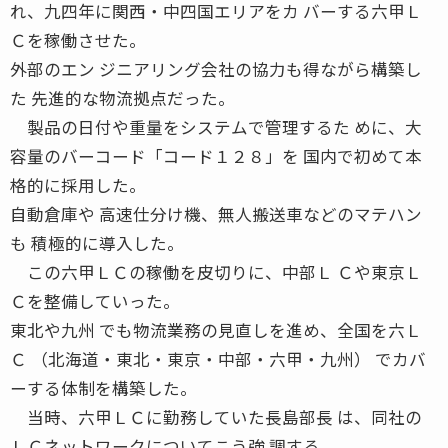
れ、九四年に関西・中四国エリアをカ バーする六甲Ｌ
Ｃを稼働させた。
外部のエン ジニアリング会社の協力も得ながら構築し
た 先進的な物流拠点だった。
製品の日付や重量をシステムで管理するた めに、大
容量のバーコード「コード１２８」を 国内で初めて本
格的に採用した。
自動倉庫や 高速仕分け機、無人搬送車などのマテハン
も 積極的に導入した。
この六甲ＬＣの稼働を皮切りに、中部Ｌ Ｃや東京Ｌ
Ｃを整備していった。
東北や九州 でも物流業務の見直しを進め、全国を六Ｌ
Ｃ （北海道・東北・東京・中部・六甲・九州） でカバ
ーする体制を構築した。
当時、六甲ＬＣに勤務していた長島部長 は、同社の
ＬＣネットワークについてこう強 調する。