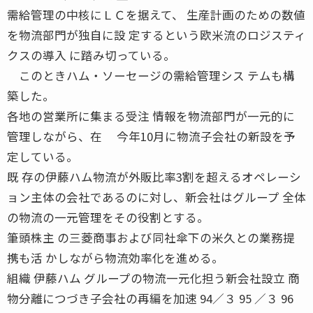
需給管理の中核にＬＣを据えて、 生産計画のための数値
を物流部門が独自に設 定するという欧米流のロジスティ
クスの導入 に踏み切っている。
このときハム・ソーセージの需給管理シス テムも構
築した。
各地の営業所に集まる受注 情報を物流部門が一元的に
管理しながら、在 今年10月に物流子会社の新設を予
定している。
既 存の伊藤ハム物流が外販比率3割を超えるオペレーシ
ョン主体の会社であるのに対し、新会社はグループ 全体
の物流の一元管理をその役割とする。
筆頭株主 の三菱商事および同社傘下の米久との業務提
携も活 かしながら物流効率化を進める。
組織 伊藤ハム グループの物流一元化担う新会社設立 商
物分離につづき子会社の再編を加速 94／３ 95 ／３ 96