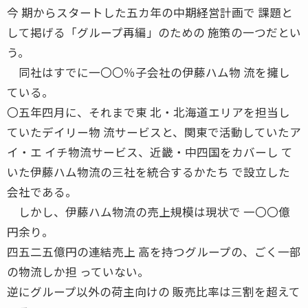
今 期からスタートした五カ年の中期経営計画で 課題と
して掲げる「グループ再編」のための 施策の一つだとい
う。
同社はすでに一〇〇％子会社の伊藤ハム物 流を擁し
ている。
〇五年四月に、それまで東 北・北海道エリアを担当し
ていたデイリー物 流サービスと、関東で活動していたア
イ・エ イチ物流サービス、近畿・中四国をカバーし て
いた伊藤ハム物流の三社を統合するかたち で設立した
会社である。
しかし、伊藤ハム物流の売上規模は現状で 一〇〇億
円余り。
四五二五億円の連結売上 高を持つグループの、ごく一部
の物流しか担 っていない。
逆にグループ以外の荷主向けの 販売比率は三割を超えて