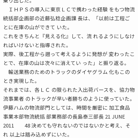
乗り出した。
ＩＨＰＳの導入に東京ＬＣで携わった経験 をもつ物流
統括部企画部の近藤弘稔企画課 長は、「以前は工程ご
とに在庫の山ができて いた。
これをきちんと『見える化』して、流 れるようにしなけ
ればいけないと指導された。
実際、後工程から遡って考えるように発想が 変わったこ
とで、在庫の山は次々に消えてい った」と振り返る。
輸送業務のためのトラックのダイヤグラム 化もこの
とき実現した。
それまでは、各ＬＣ の限られた入出荷バースを、協力物
流事業者 のトラックが早い者勝ちのように使っていた。
伊藤ハムの物流部門としては、時間を厳密に 加工食品
事業本部物流統括 部業務部の長島泰三部長 21 JUNE
2011 48 決めても守れないのではないかと考え、そ
れ 以上は踏み込めずにいた。