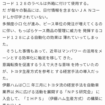
コード １２８のラベルは外箱に付けて使用する。
だ が個々の製品には、日付情報を含まないＪＡ Ｎコー
ドしか印字されていない。
多頻度小口 化が進み、ピース単位の発注が増えてくるの
に伴い、もっぱらケース商品の管理に威力を 発揮するコ
ード１２８による自動化の効果は 薄れていってしまっ
た。
そうした事情もあって、近年はマンパワー の活用をメ
ーンとする効率化に軸足を移して きた。
意識転換を促進するうえで大きな意味 を持っていたの
が、トヨタ生産方式を参考と する経営手法の導入だっ
た。
伊藤ハムは〇二 年三月にトヨタ流の経営手法を自動車
業界以 外に広げる活動を展開する「ＮＰＳ研究会」 に
入会して、「ＩＨＰＳ」（伊藤ハム生産方式） の構築に