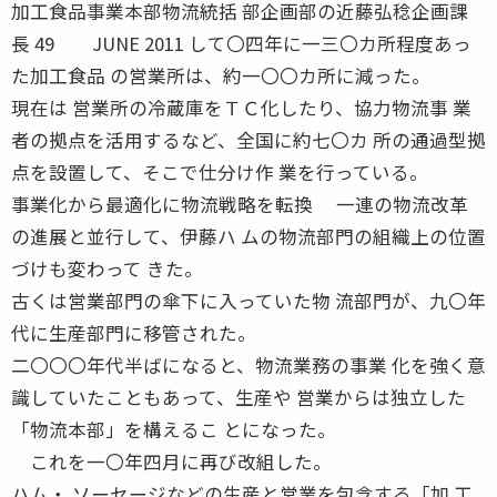
加工食品事業本部物流統括 部企画部の近藤弘稔企画課
長 49 JUNE 2011 して〇四年に一三〇カ所程度あっ
た加工食品 の営業所は、約一〇〇カ所に減った。
現在は 営業所の冷蔵庫をＴＣ化したり、協力物流事 業
者の拠点を活用するなど、全国に約七〇カ 所の通過型拠
点を設置して、そこで仕分け作 業を行っている。
事業化から最適化に物流戦略を転換 一連の物流改革
の進展と並行して、伊藤ハ ムの物流部門の組織上の位置
づけも変わって きた。
古くは営業部門の傘下に入っていた物 流部門が、九〇年
代に生産部門に移管された。
二〇〇〇年代半ばになると、物流業務の事業 化を強く意
識していたこともあって、生産や 営業からは独立した
「物流本部」を構えるこ とになった。
これを一〇年四月に再び改組した。
ハム・ ソーセージなどの生産と営業を包含する「加 工