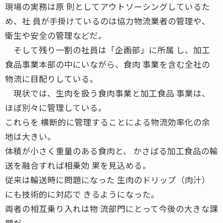
現場の実務は原 則としてアウトソーシングしているた
め、社 員が手掛けているのは協力物流業者の管理や、
衛生や安全の管理などだ。
そして残り一割の社員は「企画部」に所属 し、加工
食品事業本部の中にいながら、食肉 事業を含む全社の
物流に目配りしている。
現状では、生肉を扱う食肉事業と加工食品 事業は、
ほぼ別々に管理している。
これらを 横断的に管理することによる物流効率化の余
地は大きい。
体積が小さく重量のある食肉と、 かさばる加工食品の輸
送を融合すれば相乗効 果を見込める。
従来は輸送時に問題になった 生肉のドリップ（肉汁）
にも技術的に対応で きるようになった。
両者の相互乗り入れは物 流部門にとって今後の大きな課
題だ。