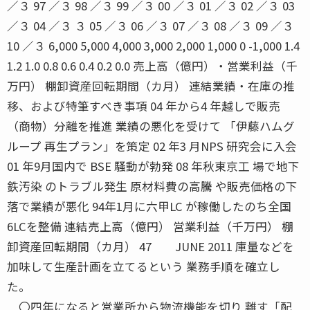
／３ 97 ／３ 98 ／３ 99 ／３ 00 ／３ 01 ／３ 02 ／３ 03
／３ 04 ／３ ３ 05 ／３ 06 ／３ 07 ／３ 08 ／３ 09 ／３
10 ／３ 6,000 5,000 4,000 3,000 2,000 1,000 0 -1,000 1.4
1.2 1.0 0.8 0.6 0.4 0.2 0.0 売上高（億円）・営業利益（千
万円） 棚卸資産回転期間（カ月） 連結業績・在庫の推
移、および特筆すべき事項 04 年から4 年越しで販売
（商物）分離を推進 業績の悪化を受けて 「伊藤ハムグ
ループ 再生プラン」を策定 02 年3 月NPS 研究会に入会
01 年9月国内で BSE 騒動が勃発 08 年秋東京工 場で地下
鉄汚染 のトラブル発生 原材料費の高騰 や販売価格の下
落で業績が悪化 94年1月に六甲LC が稼働したのち全国
6LCを整備 連結売上高（億円） 営業利益（千万円） 棚
卸資産回転期間（カ月） 47 JUNE 2011 庫量などを
加味して生産計画を立てるという 業務手順を確立し
た。
〇四年になると営業所から物流機能を切り 離す「配