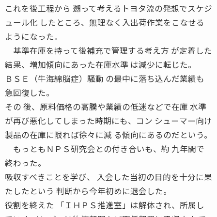
これを後工程から 遡って考えるトヨタ流の発想でスケジ
ュール化 したところ、無理なく入出荷作業をこなせる
ようになった。
基準在庫を持って後補充で管理する考え方 が定着した
結果、増加傾向にあった在庫水準 は減少に転じた。
ＢＳＥ（牛海綿脳症）騒動 の最中に落ち込んだ業績も
急回復した。
その 後、原料価格の高騰や業績の低迷などで在庫 水準
が再び悪化してしまった時期にも、コン シューマー向け
製品の在庫に限れば徐々に減 る傾向にあるのだという。
もっともＮＰＳ研究会との付き合いも、約 九年間で
終わった。
吸収すべきことを学び、 入会した当初の目的を十分に果
たしたという 判断から今年初めに退会した。
役割を終えた 「ＩＨＰＳ推進室」は解体され、所属し