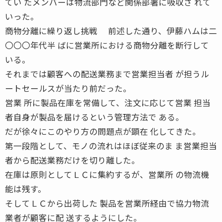
てい たメンバーは物流部門など関係部署に吸収さ れて
いった。
商物分離に繰り返し挑戦 前述した通り、伊藤ハムは二
〇〇〇年代半 ばに営業所における商物分離を断行して
いる。
それまでは顧客への配送業務まで営業担当者 が担うル
ートセールスが当たり前だった。
営業 所に製品在庫を常備して、注文に応じて営業 担当
者自身が製品を届けるという管理方法で ある。
だが徐々にこのやり方の問題点が顕在 化してきた。
第一段階として、モノの流れはほぼ従来のま ま営業担当
者から配送業務だけを切り離した。
在庫は原則としてＬＣに集約するが、営業所 の物流機
能は残す。
そしてＬＣから出荷した 製品を営業所経由で協力物流
業者が顧客に配 送するようにした。