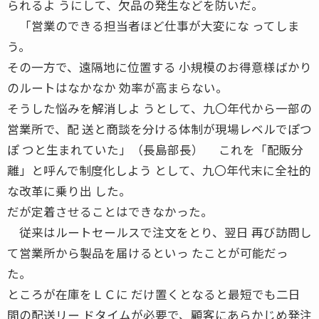
られるよ うにして、欠品の発生などを防いだ。
「営業のできる担当者ほど仕事が大変にな ってしま
う。
その一方で、遠隔地に位置する 小規模のお得意様ばかり
のルートはなかなか 効率が高まらない。
そうした悩みを解消しよ うとして、九〇年代から一部の
営業所で、配 送と商談を分ける体制が現場レベルでぽつ
ぽ つと生まれていた」（長島部長） これを「配販分
離」と呼んで制度化しよう として、九〇年代末に全社的
な改革に乗り出 した。
だが定着させることはできなかった。
従来はルートセールスで注文をとり、翌日 再び訪問し
て営業所から製品を届けるといっ たことが可能だっ
た。
ところが在庫をＬＣに だけ置くとなると最短でも二日
間の配送リー ドタイムが必要で、顧客にあらかじめ発注