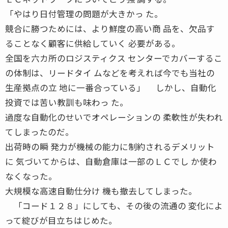
「やはり日付管理の問題が大きかっ た。
競合に勝つためには、より鮮度の高い商 品を、欠品す
ることなく顧客に供給していく 必要がある。
全国を六カ所のロジスティクス センターでカバーするこ
の体制は、リードタイ ムなどを考えれば今でも当社の
生産拠点の立 地に一番合っている」 しかし、自動化
投資では苦い教訓も味わっ た。
過度な自動化のせいでオペレーションの 柔軟性が失われ
てしまったのだ。
出荷時の瞬 発力が機械の能力に制約されるデメリット
に 気づいてからは、自動倉庫は一部のＬＣでし か使わ
なくなった。
大規模な高速自動仕分け 機も撤去してしまった。
「コード１２８」にしても、その後の流通の 変化によ
って綻びが目立ちはじめた。