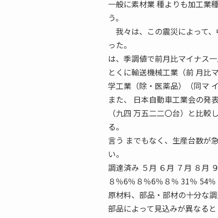
一般に素材業 種よりも加工業
う。
我々は、この震災によって、中
った。
は、季調値で前月比マイナス一
とくに輸送機械工業（前 月比
学工業（除・医薬品）（同マ 
また、 日本自動車工業会の発
（九四 万五二二〇台）と比較
る。
言う までもなく、生産台数が
い。
調達済み ５月 ６月 ７月 ８月 ９月
８％6％８％6％８％ 31％ 54％ 15％
原材料、部品・部材の十分な調達
部品によって見込みが異なると