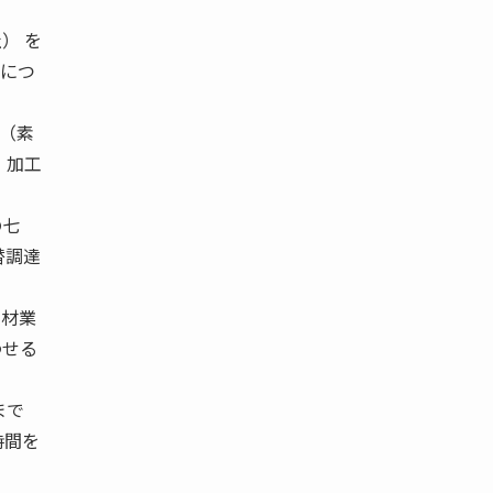
） を
響につ
（素
、加工
の七
替調達
素材業
わせる
まで
時間を