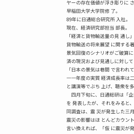
ヤーの存在価値が浮き彫りに さと
早稲田大学大学院修 了。
89年に日通総合研究所 入社。
現在、経済研究部担当 部長。
「経済と貨物輸送量の見 通し
貨物輸送の将来展望 に関する
景気回復のシナリオがご破算に
済の現況および見通しに対して
「日本の景気は巷間 で言われ
一一年度の実質 経済成長率は
と講演等でぶち 上げ、聴衆を
四月下旬に、日通総研は「企業
を 発表したが、それをみると
同調査は、震 災が発生した三
震災の影響はほ とんどカウン
言い換えれば、「仮 に震災が