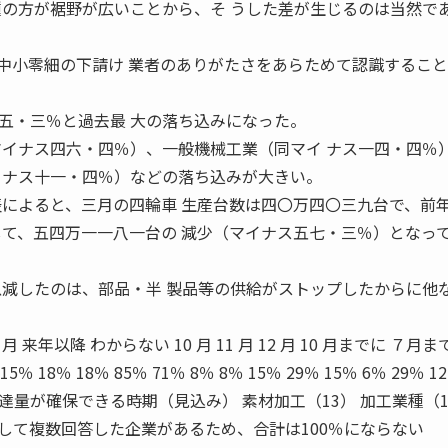
種の方が裾野が広いことから、そ うした差が生じるのは当然で
小零細の下請け 業者のありがたさをあらためて認識すること
五・三％と過去最 大の落ち込みになった。
マイナス四六・四％）、一般機械工業（同マイ ナス一四・四％
イナス十一・四％）などの落ち込みが大きい。
表によると、三月の四輪車 生産台数は四〇万四〇三九台で、前
して、五四万一一八一台の 減少（マイナス五七・三％）となっ
急減したのは、部品・半 製品等の供給がストップしたからに他
 来年以降 わからない 10 月 11 月 12 月 10 月までに ７月ま
 18％ 18％ 85％ 71％ 8％ 8％ 15％ 29％ 15％ 6％ 29％ 1
量が確保できる時期（見込み） 素材加工（13） 加工業種（1
して複数回答した企業があるため、合計は100％にならない