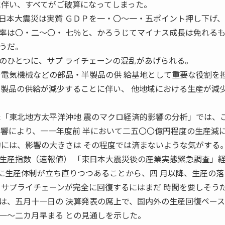
に伴い、すべてがご破算になってしまった。
本大震災は実質 ＧＤＰを一・〇〜一・五ポイント押し下げ、
率は〇・二〜〇・ 七％と、かろうじてマイナス成長は免れる
うだ。
ひとつに、サプ ライチェーンの混乱があげられる。
や電気機械などの部品・半製品の供 給基地として重要な役割を
半製品の供給が減少することに伴い、 他地域における生産が減
た「東北地方太平洋沖地 震のマクロ経済的影響の分析」では、
影響により、一一年度前 半において二五〇〇億円程度の生産減
的には、影響の大きさは その程度では済まないような気がする
産指数（速報値） 「東日本大震災後の産業実態緊急調査」
 徐々に生産体制が立ち直りつつあることから、四 月以降、生産の
、サプライチェーンが完全に回復するにはまだ 時間を要しそう
、五月十一日の 決算発表の席上で、国内外の生産回復ペース
一〜二カ月早まる との見通しを示した。