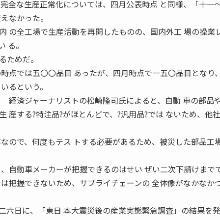
の完全な生産正常化については、四月公表時点 と同様、「十一
変えなかった。
内 の全工場で生産活動を再開したものの、国内外工 場の操業
い る。
るためだ。
の時点では五〇〇品目 あったが、四月時点で一五〇品目となり
ているという。
 経済ジャーナリストの松崎隆司氏によると、自動 車の部品
 産する?特注品?がほとんどで、?汎用品?では ないため、他
事なので、何度もテス トする必要があるため、被災した部品工
く、自動車メーカーが把握できるのはせい ぜい二次下請けまで
では把握できないため、サプライチェーンの 全体像がなかなか
六日に、「東日 本大震災後の産業実態緊急調査」の結果を発