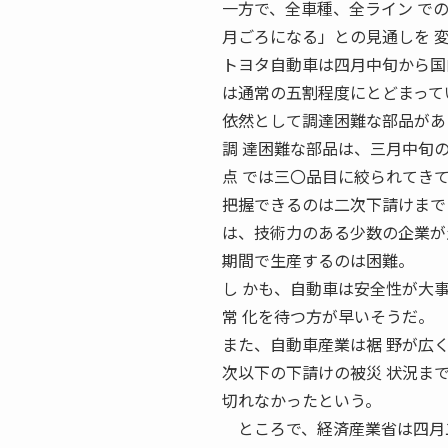
一方で、全車種、全ライン で
月ごろになる」との見通しを 
トヨタ自動車は四月中旬から国
は通常の五割程度にとどまって
依然として調達困難な部品があ
調 達困難な部品は、三月中旬
点 では三〇品目に絞られてき
把握できるのは二次下請けまで
は、技術力のある少数の企業が生
期間で生産するのは困難。
し かも、自動車は安全性が大
常 化を待つ方が早いそうだ。
また、自動車産業は裾 野が広
次以下の下請けの被災 状況ま
切れなかったという。
ところで、経済産業省は四月二