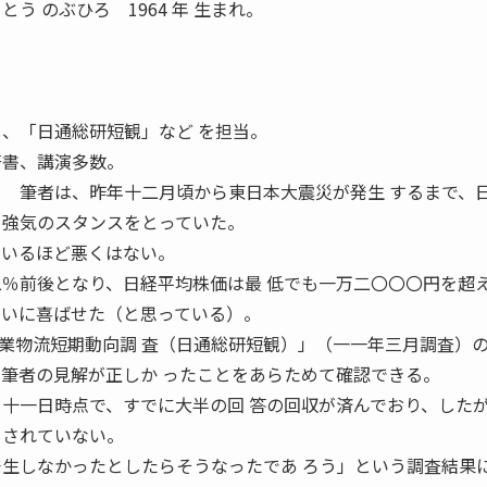
う のぶひろ 1964 年 生まれ。
」、「日通総研短観」など を担当。
著書、講演多数。
 筆者は、昨年十二月頃から東日本大震災が発生 するまで、
 強気のスタンスをとっていた。
ているほど悪くはない。
二％前後となり、日経平均株価は最 低でも一万二〇〇〇円を超
多いに喜ばせた（と思っている）。
物流短期動向調 査（日通総研短観）」（一一年三月調査）
、筆者の見解が正しか ったことをあらためて確認できる。
月十一日時点で、すでに大半の回 答の回収が済んでおり、した
トされていない。
発生しなかったとしたらそうなったであ ろう」という調査結果