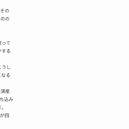
その
ものの
担って
少する
こうし
になる
。
経済産
落ち込み
だ。
が四