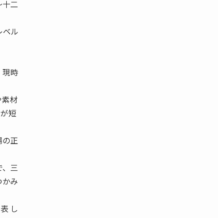
〜十二
レベル
、現時
や素材
社が短
場の正
で、三
つかみ
表 し