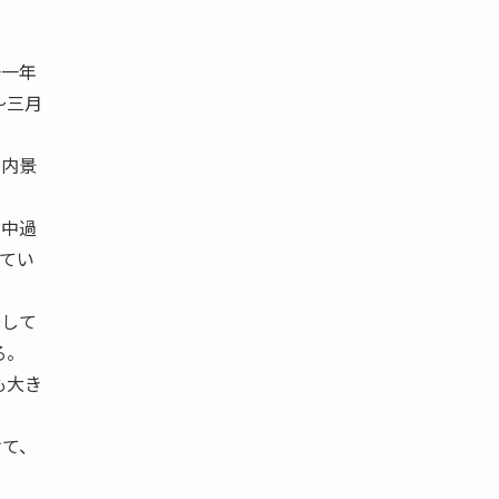
一一年
〜三月
国内景
種中過
てい
降して
る。
も大き
けて、