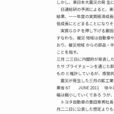
しかし、東日本大震災の発 生
日通総研の予測によると、東日
結果、一一年度の実質経済成長
低成長にとどまることになりそ
実質ＧＤＰを押し下げる要因の
すなわち、被災 地域は自動車
おり、被災地域 からの部品・
ことを指す。
三月 二三日に内閣府が発表し
たサ プライチェーンを通じた
もの と推計しているが、感覚
震災が発生した三月の鉱工業生
業省 67 JUNE 2011
幅は縮小していくであろ うが
トヨタ自動車の豊田章男社長は
月二二日に公表した想定よりも