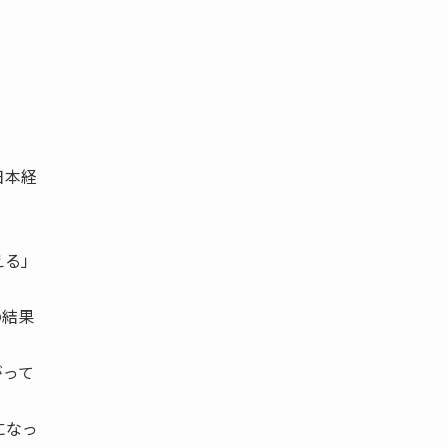
日本経
える」
の結果
がって
になっ