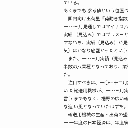
ている。
あくまでも 参考値という位置
国内向け出荷量『荷動き指数』
一 〜三月見通しではマイナス
実績 （見込み）ではプラス三
すなわち、実績（見込み）が見
気）はかなり底堅かったという
また、一〜三月実績（見込み）
半数の八業種となっており、業
た。
注目すべきは、一〇〜十二月実
い た輸送用機械が、一〜三月
言う までもなく、裾野の広い
な追 い風となっていたはずだ
輸送用機械の生産・出荷の盛り
一 一年度の日本経済は、年度