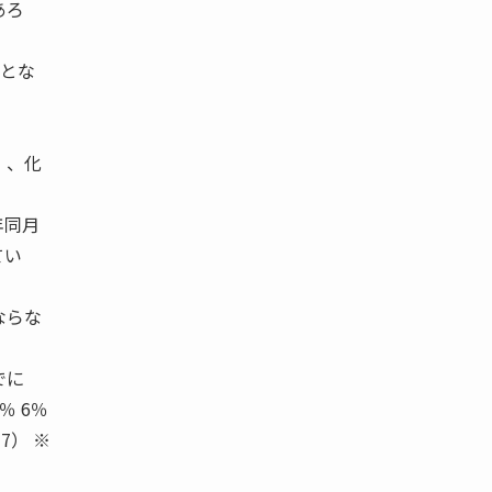
あろ
とな
）、化
年同月
てい
ならな
でに
2％ 6％
7） ※