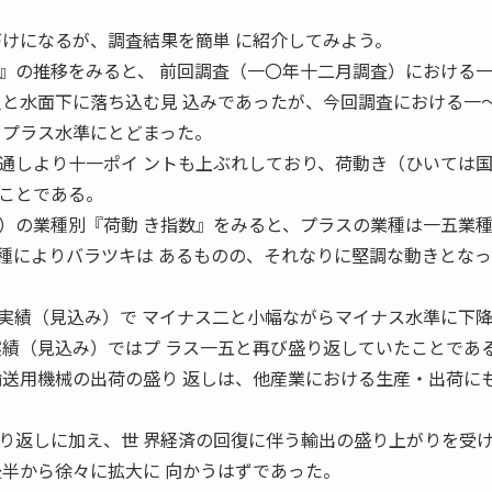
づけになるが、調査結果を簡単 に紹介してみよう。
の推移をみると、 前回調査（一〇年十二月調査）における
八と水面下に落ち込む見 込みであったが、今回調査における一
とプラス水準にとどまった。
通しより十一ポイ ントも上ぶれしており、荷動き（ひいては
ことである。
の業種別『荷動 き指数』をみると、プラスの業種は一五業
種によりバラツキは あるものの、それなりに堅調な動きとなっ
績（見込み）で マイナス二と小幅ながらマイナス水準に下
実績（見込み）ではプ ラス一五と再び盛り返していたことであ
輸送用機械の出荷の盛り 返しは、他産業における生産・出荷に
。
返しに加え、世 界経済の回復に伴う輸出の盛り上がりを受
後半から徐々に拡大に 向かうはずであった。