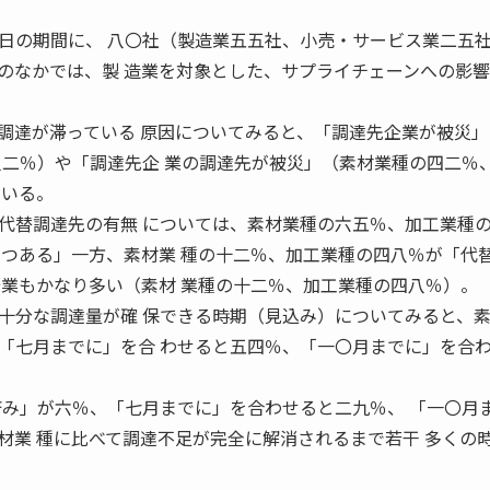
日の期間に、 八〇社（製造業五五社、小売・サービス業二五社
のなかでは、製 造業を対象とした、サプライチェーンへの影
達が滞っている 原因についてみると、「調達先企業が被災」
八二％）や「調達先企 業の調達先が被災」（素材業種の四二％
ている。
替調達先の有無 については、素材業種の六五％、加工業種
つつある」一方、素材業 種の十二％、加工業種の四八％が「代
企業もかなり多い（素材 業種の十二％、加工業種の四八％）。
分な調達量が確 保できる時期（見込み）についてみると、
「七月までに」を合 わせると五四％、「一〇月までに」を合
済み」が六％、「七月までに」を合わせると二九％、 「一〇月
材業 種に比べて調達不足が完全に解消されるまで若干 多くの