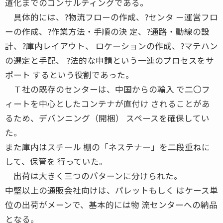
道化までのコンサルティングである。
具体的には、?物流フローの作成、?センタ ー運営フロ
ーの作成、?作業方法・手順の決 定、?通路・動線の設
計、?庫内レイアウト、 ロケーションの作成、?マテハン
の選定と手配、 ?法的な申請という一連のプロセスをサ
ポート するという役割であった。
Ｔ社の既存のセンターは、中国からの輸入 で二〇フ
ィートを中心としたコンテナが直付け されることがあ
るため、デバンニング（開梱） スペースを確保してい
た。
また庫内はスチール 棚の「ネステナー」を二段重ねに
して、保管を 行っていた。
出荷は大きく三つのパターンに分けられた。
中堅以上の通販会社向けは、パレットもしく はケース単
位の出荷がメーンで、基本的には物 流センターへの納品
となる。