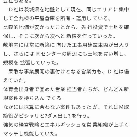
会社もある。
Ｄ社は茨城県を地盤として現在、同じエリア に集中
して全九棟の平屋倉庫を所有・運用し ている。
比較的地価が安かったことから、先 行投資で土地を確
保し、そこに次から次へと 新棟を作っていった。
敷地内には常に新築に 向けた工事用建設車両が出入り
し、さらには 同センターの周辺にも土地を買い増し、
規模を 拡張していった。
果敢な事業展開の裏付けとなる営業力も、Ｄ 社は備
えていた。
体育会出身者で固めた営業 担当者たちが、どんどん新
規案件を持ち込ん でくる。
なかには採算に合わない案件もあった が、それはＭ取
締役がピシャリと?ダメ出し? を行う。
強気の経営戦略とエネルギッシュな営 業組織が上手く
マッチし機能していた。