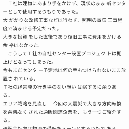
Ｔ社は建物にあまり手をかけず、現状のまま 新センタ
ーとして使用するつもりであった。
大 がかりな改修工事などは行わず、照明の電気 工事程
度で済ませる予定だった。
大きな投資 をした直後であり復旧工事に費用をかける
余 裕はなかった。
こうしてＴ社の自社センター設置プロジェク トは棚
上げとなってしまった。
今もまだセンタ ー予定地は何の手もつけられないまま放
置さ れている。
Ｔ社の経営陣の行き場のない想い は察するに余りあ
る。
エリア戦略を見直し 今回の大震災で大きな方向転換
を余儀なく された通販関連企業を、もう一つご紹介す
る。
通販会社向け物流の受託をメーンとするＤ社で ある。