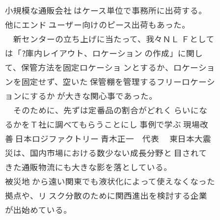
小規模な通販会社 はケース単位で事務所に出荷する。
他にエンド ユーザー向けのピース出荷もあった。
新センターの立ち上げに当たって、我々ＮＬ Ｆとして
は「?庫内レイアウト、ロケーション の作成」に関し
て、保管方法を固定ロケーショ ンとするか、ロケーショ
ンを固定せず、空いた 保管棚を管理するフリーロケーシ
ョンにするか が大きな関心事であった。
そのために、先ずは定番品の割合がどれく らいにな
るかをＴ社に調べてもらうことにし 事例で学ぶ 現場改
善 日本ロジファクトリー 青木正一 代表 東日本大震
災は、国内市場における数少ない成長分野と 目されて
きた通販物流にも大きな影を落としている。
被災地 から遠い関東でも液状化によって使えなくなった
拠点や、リ スク分散のために関西進出を検討する企業
が出始めている。