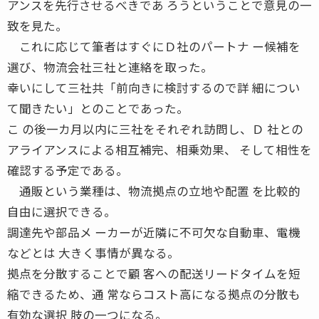
アンスを先行させるべきであ ろうということで意見の一
致を見た。
これに応じて筆者はすぐにＤ社のパートナ ー候補を
選び、物流会社三社と連絡を取った。
幸いにして三社共「前向きに検討するので詳 細につい
て聞きたい」とのことであった。
こ の後一カ月以内に三社をそれぞれ訪問し、Ｄ 社との
アライアンスによる相互補完、相乗効果、 そして相性を
確認する予定である。
通販という業種は、物流拠点の立地や配置 を比較的
自由に選択できる。
調達先や部品メ ーカーが近隣に不可欠な自動車、電機
などとは 大きく事情が異なる。
拠点を分散することで顧 客への配送リードタイムを短
縮できるため、通 常ならコスト高になる拠点の分散も
有効な選択 肢の一つになる。