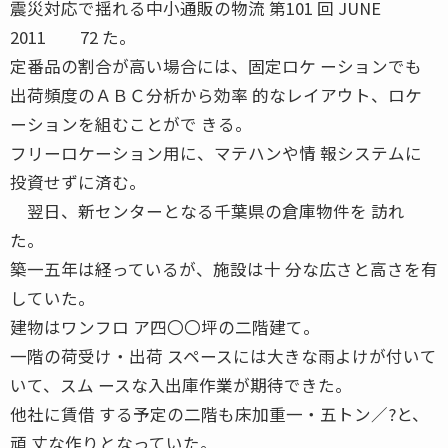
震災対応で揺れる中小通販の物流 第101 回 JUNE
2011 72 た。
定番品の割合が高い場合には、固定ロケ ーションでも
出荷頻度のＡＢＣ分析から効率 的なレイアウト、ロケ
ーションを組むことがで きる。
フリーロケーション用に、マテハンや情 報システムに
投資せずに済む。
翌日、新センターとなる千葉県の倉庫物件を 訪れ
た。
築一五年は経っているが、施設は十 分な広さと高さを有
していた。
建物はワンフロ ア四〇〇坪の二階建て。
一階の荷受け・出荷 スペースには大きな雨よけが付いて
いて、スム ースな入出庫作業が期待できた。
他社に賃借 する予定の二階も床加重一・五トン／?と、
頑 丈な作りとなっていた。