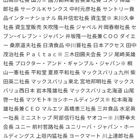
郎社長 サークルＫサンクス 中村元彦社長 サントリー食
品インターナショナル 鳥井信宏社長 資生堂※ 末川久幸
社長 資生堂販売 矢吹隆一社長 ジャペル 片岡春樹社長 セ
ブンｰイレブン・ジャパン 井坂隆一社長兼ＣＯＯ ダイエ
ー 桑原道夫社長 日清食品 中川晋社長 日本アクセス 田中
茂治社長 Ｐａｌｔａｃ※ 三木田圀夫会長 フジ 尾崎英雄
社長 プロクター・アンド・ギャンブル・ジャパン※ 桐
山一憲社長 平和堂 夏原平和社長 マックスバリュ九州 柴
田英二社長 マックスバリュ東北 宮地邦明社長 マックス
バリュ西日本 岩本隆雄社長 マックスバリュ北海道 山尾
啓一社長 マツモトキヨシホールディングス※ 松本南海
雄社長兼ＣＥＯ マルエツ 高橋恵三社長 三井食品 水足眞
一社長 ミニストップ 阿部信行社長 ヤオコー※ 川野幸夫
会長 ユニー 前村哲路社長 ユニリーバ・ジャパン・ホー
ルディングス 上垣内猛社長 ヨークマート 川上達郎社長