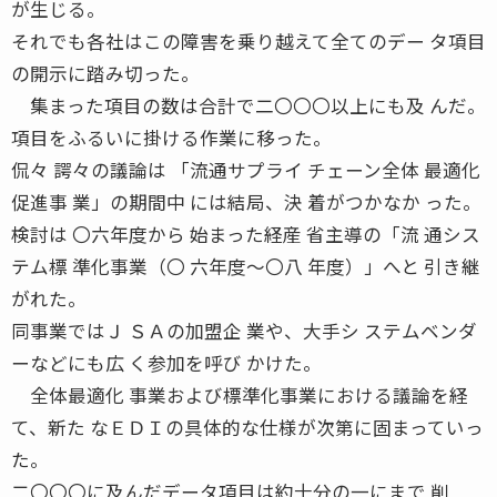
が生じる。
それでも各社はこの障害を乗り越えて全てのデー タ項目
の開示に踏み切った。
集まった項目の数は合計で二〇〇〇以上にも及 んだ。
項目をふるいに掛ける作業に移った。
侃々 諤々の議論は 「流通サプライ チェーン全体 最適化
促進事 業」の期間中 には結局、決 着がつかなか った。
検討は 〇六年度から 始まった経産 省主導の「流 通シス
テム標 準化事業（〇 六年度〜〇八 年度）」へと 引き継
がれた。
同事業ではＪ ＳＡの加盟企 業や、大手シ ステムベンダ
ーなどにも広 く参加を呼び かけた。
全体最適化 事業および標準化事業における議論を経
て、新た なＥＤＩの具体的な仕様が次第に固まっていっ
た。
二〇〇〇に及んだデータ項目は約十分の一にまで 削