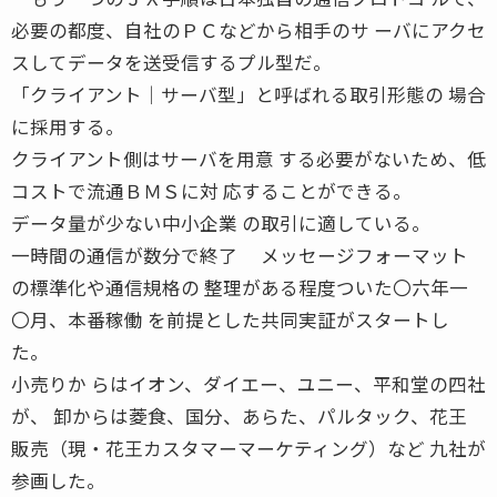
必要の都度、自社のＰＣなどから相手のサ ーバにアクセ
スしてデータを送受信するプル型だ。
「クライアント│サーバ型」と呼ばれる取引形態の 場合
に採用する。
クライアント側はサーバを用意 する必要がないため、低
コストで流通ＢＭＳに対 応することができる。
データ量が少ない中小企業 の取引に適している。
一時間の通信が数分で終了 メッセージフォーマット
の標準化や通信規格の 整理がある程度ついた〇六年一
〇月、本番稼働 を前提とした共同実証がスタートし
た。
小売りか らはイオン、ダイエー、ユニー、平和堂の四社
が、 卸からは菱食、国分、あらた、パルタック、花王
販売（現・花王カスタマーマーケティング）など 九社が
参画した。