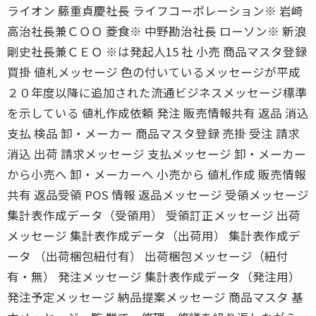
ライオン 藤重貞慶社長 ライフコーポレーション※ 岩崎
高治社長兼ＣＯＯ 菱食※ 中野勘治社長 ローソン※ 新浪
剛史社長兼ＣＥＯ ※は発起人15 社 小売 商品マスタ登録
買掛 値札メッセージ 色の付いているメッセージが平成
２０年度以降に追加された流通ビジネスメッセージ標準
を示している 値札作成依頼 発注 販売情報共有 返品 消込
支払 検品 卸・メーカー 商品マスタ登録 売掛 受注 請求
消込 出荷 請求メッセージ 支払メッセージ 卸・メーカー
から小売へ 卸・メーカーへ 小売から 値札作成 販売情報
共有 返品受領 POS 情報 返品メッセージ 受領メッセージ
集計表作成データ（受領用） 受領訂正メッセージ 出荷
メッセージ 集計表作成データ（出荷用） 集計表作成デ
ータ （出荷梱包紐付有） 出荷梱包メッセージ（紐付
有・無） 発注メッセージ 集計表作成データ（発注用）
発注予定メッセージ 納品提案メッセージ 商品マスタ 基