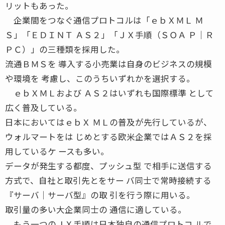
リットもあった。
企業間をつなぐ通信プロトコルは「ｅｂＸＭＬ Ｍ
Ｓ」「ＥＤＩＮＴ ＡＳ２」「ＪＸ手順（ＳＯＡ Ｐ│Ｒ
ＰＣ）」の三種類を採用した。
流通ＢＭＳを 導入する小売業は自身のビジネスの規模
や環境を 考慮し、このうちいずれかを選択する。
ｅｂＸＭＬおよび ＡＳ２はいずれも国際標準 として
広く普及している。
日本においてはｅｂＸ ＭＬの普及が先行しているが、
ウォルマートをは じめとする欧米企業ではＡＳ２を採
用しているケ ースも多い。
データが発生する都度、プッシュ型 で相手に送信する
方式で、自社と取引先とをサー バ同士で常時接続する
『サーバ│サーバ型』の取 引を行う際に用いる。
取引量の多い大企業同士の 通信に適している。
もう一つのＪＸ手順は日本独自の通信プロトコ ルで、