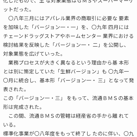
化したもので、主 な対象業態はＧＭＳやスーパーマーケ
ットだった。
〇八年三月にはアパレル業界の商取引に必要な 要素
を加味した「バージョン一・一」を、〇九年 四月には
チェーンドラッグストアやホームセンター 業界における
検討結果を反映した「バージョン一・ 二」を公開し、
対象業態を広げていった。
業務プロセスが大きく異なるという理由から基 本形
とは別に策定していた「生鮮バージョン」も 〇九年一
〇月に統合し、基本形「バージョン一・ 三」となって発
表された。
この「バージョン一・三」 をもって、流通ＢＭＳの基本
形は完成された。
この間、流通ＢＭＳの管轄は経産省の手から離 れて
いる。
標準化事業が〇八年度をもって終了し たのに伴い、〇九