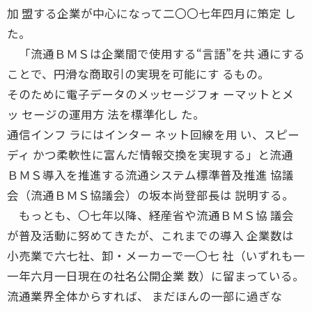
加 盟する企業が中心になって二〇〇七年四月に策定 し
た。
「流通ＢＭＳは企業間で使用する“言語”を共 通にする
ことで、円滑な商取引の実現を可能にす るもの。
そのために電子データのメッセージフォ ーマットとメ
ッ セージの運用方 法を標準化し た。
通信インフ ラにはインター ネット回線を用 い、スピー
ディ かつ柔軟性に富んだ情報交換を実現する」と流通
ＢＭＳ導入を推進する流通システム標準普及推進 協議
会（流通ＢＭＳ協議会）の坂本尚登部長は 説明する。
もっとも、〇七年以降、経産省や流通ＢＭＳ協 議会
が普及活動に努めてきたが、これまでの導入 企業数は
小売業で六七社、卸・メーカーで一〇七 社（いずれも一
一年六月一日現在の社名公開企業 数）に留まっている。
流通業界全体からすれば、 まだほんの一部に過ぎな