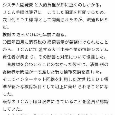
システム開発費 と人的負担が卸に重くのしかかる。
ＪＣＡ手順は限界に こうした問題を打開するため、
次世代ＥＤＩ標 準として開発されたのが、流通ＢＭＳ
だ。
検討の きっかけは七年前に遡る。
〇四年四月に消費税の 総額表示が義務付けられたこと
から、ＪＣＡに加 盟する大手小売企業の情報システム
責任者が集ま り、その影響と対策について協議した。
普段顔を合わせることのなかった彼らは、消費 税の
総額表示問題が一段落した後も情報交換を続 けた。
そこでインターネット回線を利用した次世 代ＥＤＩ標
準が新たな検討項目として俎上に乗せ られることにな
った。
既存のＪＣＡ手順は限界に きていることを全員が認識
していた。