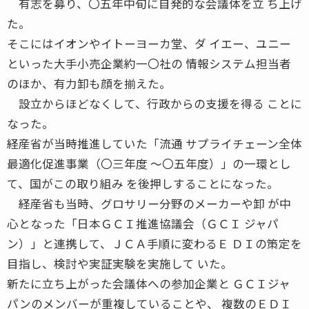
有志を募り、〇五年中旬に自発的な会議体を立 ち上げ
た。
そこにはイオンやイトーヨーカ堂、ダ イエー、ユニー
といった大手小売企業約一〇社の 情報システム担当者
のほか、有力卸も顔を揃えた。
設立からほどなくして、行政からの支援を得る ことに
なった。
経産省が当時推進していた「流通 サプライチェーン全体
最適化促進事業（〇三年度 〜〇五年度）」の一環とし
て、国がこの取り組み を後押しすることになった。
経産省も当時、グロサリー分野のメーカーや卸 が中
心となった「日本ＧＣＩ推進協議会（ＧＣＩ ジャパ
ン）」と連携して、ＪＣＡ手順に変わるＥ ＤＩの策定を
目指し、検討や実証実験を実施して いた。
新たに立ち上がった会議体への参加企業と ＧＣＩジャ
パンのメンバーが重複していることや、 複数のＥＤＩ