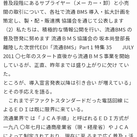
普及段階にあるサプライヤー（メー カー・卸）と小売
間の取引について、各社で流通 BMS 導入・拡大計画を
策定し、製・配・販連携 協議会を通じて公表します
（2）私たちは、積極的な情報公開を行い、流通BMS の
普及啓発に努めます 流通ＢＭＳ協議会の 坂本尚登部長
離陸した次世代EDI「流通BMS」Part 1 特集 35 JULY
2011 〇七年のスタート直後から流通ＢＭＳ事業を開始
しているが、正直、昨年までは盛り上がりに欠け てい
た。
ところが、導入宣言発表以降は引き合い が増えている」
とその手応えを語る。
これまでデファクトスタンダードだった電話回線 に
よるＥＤＩは既に限界に来ている。
流通業界で は「ＪＣＡ手順」と呼ばれるＥＤＩ方式が
一九八 〇年七月に通商産業省（現・経産省）やＪＣＡ
によって制定されており、現在に至 るまで広く普及・活