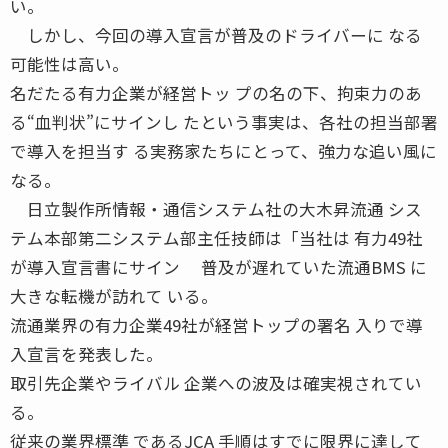
い。
しかし、今回の導入宣言が普及のドライバーに なる
可能性は高い。
名だたる有力企業が経営トッ プの名の下、拘束力のあ
る“血判状”にサインし たという事実は、各社の担当部署
で導入を担当す る実務家たちにとって、強力な追い風に
なる。
日立製作所情報・通信システム社の大木昇流通 シス
テム本部第二システム部主任技師は「当社は 有力49社
が導入宣言書にサイン 普及が遅れていた流通BMS に
大きな転機が訪れて いる。
流通業界の有力企業49社が経営トップの署名 入りで導
入宣言を発表した。
取引先企業やライバル 企業への波及は確実視されてい
る。
従来の業界標準 であるJCA 手順はすでに限界に達して