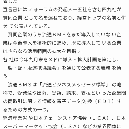
表した。
宣言書にはフ ォーラムの発起人一五社を含む四九社が
賛同企業 として名を連ねており、経営トップの名前と併
せ て公表されている。
賛同企業のうち流通ＢＭＳをまだ導入していな い企
業は今後導入を積極的に進め、既に導入して いる企業
はさらなる活用範囲の拡大を目指す。
各 社は今年九月末をメドに導入・拡大計画を策定し、
「製・配・販連携協議会」を通じて公表する義務 を負
う。
流通ＢＭＳは「流通ビジネスメッセージ標準」 の略
称で、受発注や出荷、受領、請求、支払とい った企業間
の商取引に関する情報を電子データ交 換（ＥＤＩ）す
るための方式の一つ。
経済産業省 や日本チェーンストア協会（ＪＣＡ）、日本
スーパ ーマーケット協会（ＪＳＡ）などの業界団体に