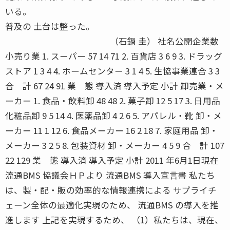
いる。
普及の 土台は整った。
（石鍋 圭） 社名公開企業数
小売り業 1. スーパー 57 14 71 2. 百貨店 3 6 9 3. ドラッグ
ストア 1 3 4 4. ホームセンター 3 1 4 5. 生協事業連合 3 3
合 計 67 24 91 業 態 導入済 導入予定 小計 卸売業・メ
ーカー 1. 食品・飲料卸 48 48 2. 菓子卸 12 5 17 3. 日用品
化粧品卸 9 5 14 4. 医薬品卸 4 2 6 5. アパレル・靴 卸・メ
ーカー 11 1 12 6. 食品メーカー 16 2 18 7. 家庭用品 卸・
メーカー 3 2 5 8. 包装資材 卸・メーカー 4 5 9 合 計 107
22 129 業 態 導入済 導入予定 小計 2011 年6月1日現在
流通BMS 協議会ＨＰより 流通BMS 導入宣言書 私たち
は、製・配・販の効率的な情報連携による サプライチ
ェーン全体の最適化実現のため、 流通BMS の導入を推
進します 上記を実現するため、 （1）私たちは、現在、