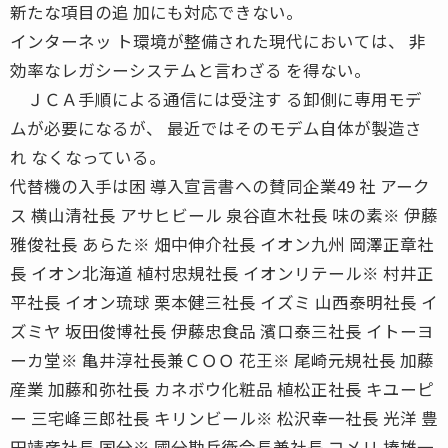
新たな項目の追 加にも対応できない。
インターネッ ト環境が整備された現代においては、 非
効率なレガシーシステムと言わざる を得ない。
ＪＣＡ手順による通信には受注す る卸側に専用モデ
ムが必要になるが、 最近ではそのモデム自体が製造さ
れ なくなっている。
代替機の入手は困 導入宣言書への賛同企業49 社 アーク
ス 横山清社長 アサヒビール 泉谷直木社長 味の素※ 伊藤
雅俊社長 あらた※ 畑中伸介社長 イオン九州 岡澤正章社
長 イオン北海道 植村忠規社長 イオンリテール※ 村井正
平社長 イオン琉球 栗本健三社長 イズミ 山西泰明社長 イ
ズミヤ 坂田俊博社長 伊藤忠食品 濱口泰三社長 イトーヨ
ーカ堂※ 亀井淳社長兼ＣＯＯ 花王※ 尾崎元規社長 加藤
産業 加藤和弥社長 カネボウ化粧品 植松正社長 キユーピ
ー 三宅峰三郎社長 キリンビール※ 松沢幸一社長 光洋 豊
田靖彦社長 国分※ 國分勘兵衛会長兼社長 コメリ 捧雄一