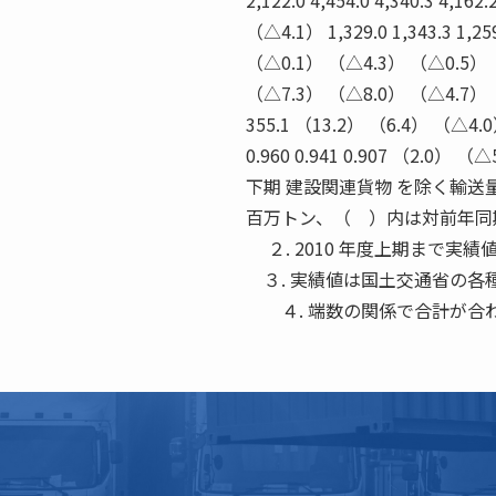
2,122.0 4,454.0 4,340.3 
（△4.1） 1,329.0 1,343.3 1,25
（△0.1） （△4.3） （△0.5） （△2.
（△7.3） （△8.0） （△4.7） （△7
355.1 （13.2） （6.4） （△4.0
0.960 0.941 0.907 （2.0
下期 建設関連貨物 を除く輸送量
百万トン、（ ）内は対前年同期
２. 2010 年度上期まで実績
３. 実績値は国土交通省の各
４. 端数の関係で合計が合