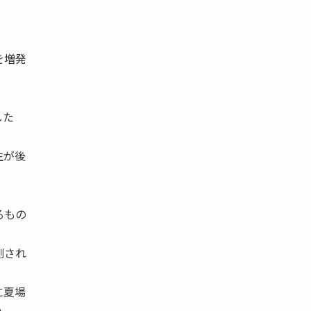
を増発
した
生が後
るもの
測され
に夏場