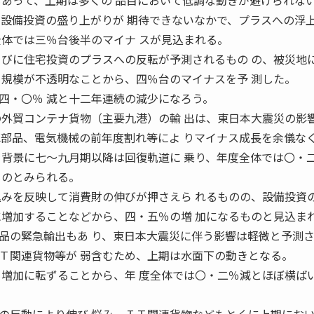
もあって、上期は多くの 品目において低調な動きが避けられな
や設備投資の盛り上がりが 期待できないなかで、プラスへの浮
全体では三％台後半のマイナ スが見込まれる。
 びに住宅投資のプラスへの反転が予測されるもの の、被災地
 規模が不透明なことから、四％台のマイナスを予 測した。
四・〇％ 減と十二年連続の減少になろう。
外貿コンテナ貨物（主要九港）の輸 出は、東日本大震災の影
車部品、電気機械の前年度割れ等によ りマイナス成長を余儀な
を背景に七〜九月期以降は回復軌道に 乗り、年度全体では〇・
ものとみられる。
込みを反映して消費財の伸びが押さえら れるものの、設備投資
に増加することなどから、四・五％の増 加になるものと見込ま
の緊急輸出もあ り、東日本大震災に伴う影響は軽微と予測
Ｔ関連貨物等が 弱含むため、上期は水面下の動きとなる。
も増加に転ずることから、年 度全体では〇・二％減とほぼ横ば