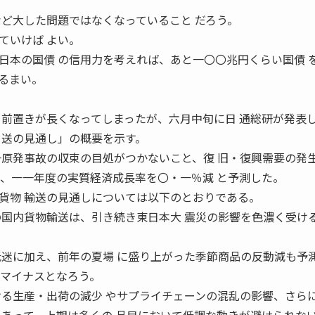
など大した問題ではなくなっていること だろう。
ていけば よい。
日本の国債 の信用力を考えれば、あと一〇〇兆円くらい国債 
るまい。
前置きが長くなってしまったが、六月中旬に日 通総研が発表
 送の見通し」の概要を示す。
一原発事故の収束の目処がつかないこと、復 旧・復興需要の発
て、一一年度の実質経済成長率を〇・一％減 と予測した。
貨物 輸送の見通しについては以下のとおりである。
国内貨物輸送は、引き続き東日本大 震災の影響を色濃く受け
低迷に加え、前年の夏場 に盛り上がった季節商品の反動減も予
のマイナスとなろう。
ける生産・出荷の減少 やサプライチェーンの混乱の影響、さら