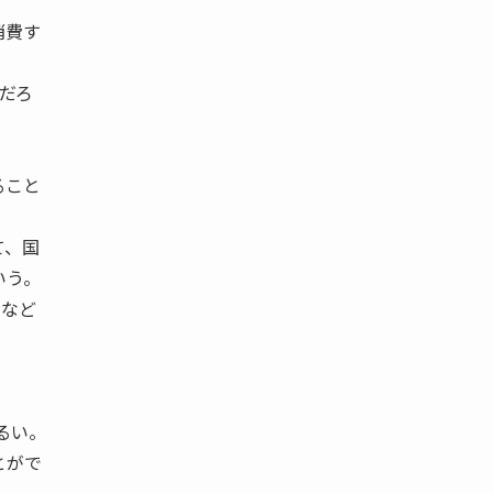
。
消費す
だろ
ること
て、国
いう。
ルなど
るい。
とがで