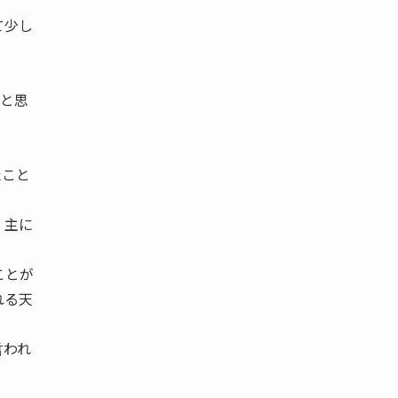
て少し
と思
たこと
、主に
ことが
れる天
言われ