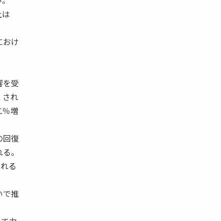
い。
上は
におけ
響を受
くされ
二％増
の回復
れる。
される
いで推