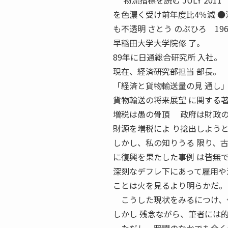
物流指標を読む JULY 201
を色濃く受け前年度比4％減 
も不透明 さとう のぶひろ 196
早稲田大学大学院修 了。
89年に日通総合研究所 入社。
現在、経済研究部担当 部長。
「経済と貨物輸送量の見 通し
貨物輸送の将来展望 に関する
増税は愚の骨頂 政府は財政の
財源を増税によ り捻出しよう
しかし、私の知りうる 限り、
に復興を果たした事例 は皆無
深刻なデフレ下にあって雇用や
ことは火を見るより明らかだ。
こうした現状をみるにつけ、今
しかし 残念ながら、筆者には