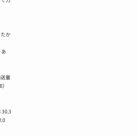
いて力
せたか
 あ
輸送量
.8）
）
 30.3
.0