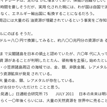
ハイドレートは、泥のな かに埋まっており、採掘が困難らしい
だ時間を要しそうだが、実用 化された暁には、わが国は自国で
でなく、エネルギー輸出国に 転換することになるだろう。
辺には大量の石 油資源が埋蔵されているという事実をご存知
ルにのぼる そうだ。
ドル＝八〇 円で換算してみると、約八〇〇兆円分の資源があ 
ま で尖閣諸島を日本の領土と認めていたが、六〇年 代に入っ
資 源があることが判明したとたん、領有権を主張し 始めたと
小笠原諸島周辺 の海域では、金、銀、非鉄金属、レアメタ
う資源鉱床が発見 されている。
は大 量の金、銀、レアメタルが存在している。
とがお分かりいただけた ことと思う。
見通し」日通総合研究所 75 JULY 2011 日本の未来は明
そらく一〇年後くらいには、大量の天然資源を 世界中に売るこ