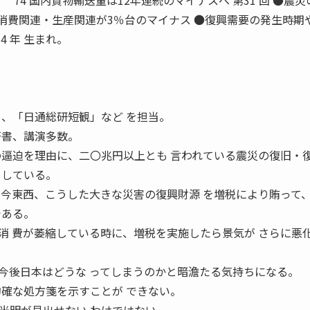
1 74 国内貨物輸送量は12年連続のマイナスへ 第31 回 ●震
●消費関連・生産関連が3％台のマイナス ●復興需要の発生時期
4 年 生まれ。
」、「日通総研短観」など を担当。
著書、講演多数。
逼迫を理由に、二〇兆円以上とも 言われている震災の復旧・
としている。
古今東西、こうした大きな災害の復興財源 を増税により賄って
である。
消 費が萎縮している時に、増税を実施したら景気が さらに悪
後日本はどうな ってしまうのかと暗澹たる気持ちになる。
的確な処方箋を示すことが できない。