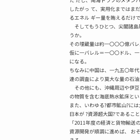
た だし、南海トラフのメタン
したがっ て、実用化まではま
るエネル ギー量を賄えるだけ
そしてもうひとつ、尖閣諸島周
うか。
その埋蔵量は約一〇〇〇億バレ
仮に一バレル＝一〇〇ドル、一
になる。
ちなみに中国は、一九五〇年代
連の調査により莫大な量の石油
その他にも、沖縄周辺や伊豆・
の物質を含む海底熱水鉱床とい
また、いわゆる?都市鉱山?に
日本が ?資源超大国?であるこ
「2011年度の経済と貨物輸送の
資源開発が順調に進めば、 お