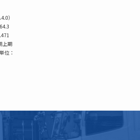
）
△4.0）
64.3
.471
下期上期
 単位：