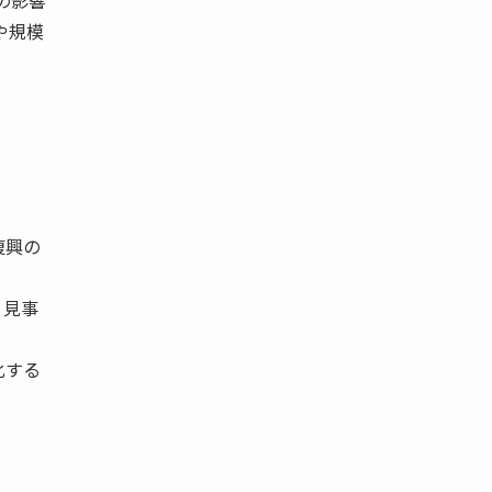
災の影響
や規模
復興の
、見事
化する