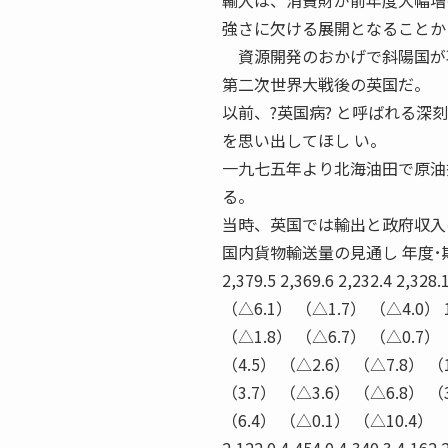
輸入は、消費財が前年度大幅増
強さに欠ける展開となることか
資源開発のおかげで斜陽国が
第二次世界大戦後の英国だ。
以前、?英国病? と呼ばれる深
を思い出してほし い。
一九七五年より北海油田で原油
る。
当時、英国では輸出と政府収入
国内貨物輸送量の見通し 年度･期 機関
2,379.5 2,369.6 2,232.4 2,
（△6.1） （△1.7） （△4.0） 1,486.
（△1.8） （△6.7） （△0.7） （△3.
（4.5） （△2.6） （△7.8） （1.8）
（3.7） （△3.6） （△6.8） （3.4）
（6.4） （△0.1） （△10.4） （△2