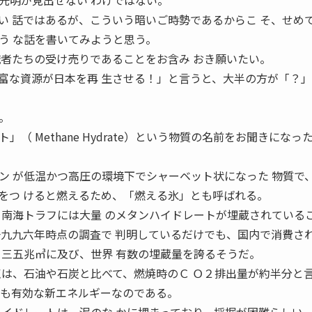
明が見出せない わけではない。
い 話ではあるが、こういう暗いご時勢であるからこ そ、せめ
う な話を書いてみようと思う。
識者たちの受け売りであることをお含み おき願いたい。
な資源が日本を再 生させる！」と言うと、大半の方が「？」
。
 Methane Hydrate）という物質の名前をお聞きになっ
ン が低温かつ高圧の環境下でシャーベット状になった 物質で
をつ けると燃えるため、「燃える氷」とも呼ばれる。
る南海トラフには大量 のメタンハイドレートが埋蔵されている
一九九六年時点の調査で 判明しているだけでも、国内で消費さ
・三五兆㎥に及び、世界 有数の埋蔵量を誇るそうだ。
点は、石油や石炭と比べて、燃焼時のＣ Ｏ２排出量が約半分と
ても有効な新エネルギーなのである。