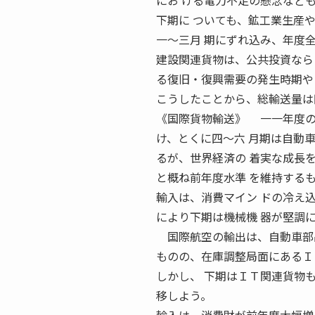
にお ける電力不足の懸念など
下期に ついても、鉱工業生産
一〜三月 期にずれ込み、年度
建設関連貨物は、公共投資なら
る復旧・復興需要の発生時期や
こうしたことから、総輸送量は
《国際貨物輸送》 一一年度の
け、とくに四〜六 月期は自動
るが、世界経済の 着実な成長
と概ね前年度水準 を維持する
輸入は、消費マイン ドの冷え
により下期は機械機 器が堅調
国際航空の輸出は、自動車部品
ものの、在庫調整局面にあるＩ
しかし、 下期はＩＴ関連貨物
移しよう。