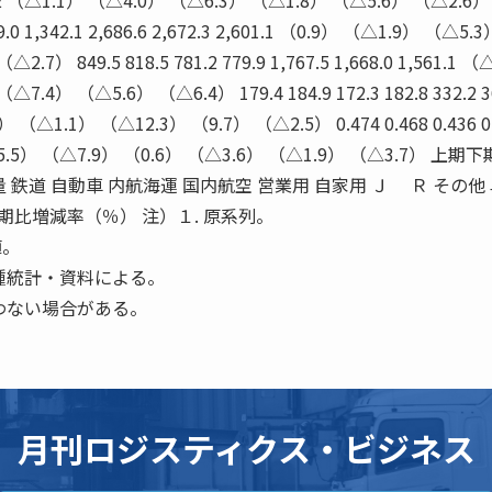
4,162.2 （△1.1） （△4.0） （△6.3） （△1.8） （△5.6） （△2.6）
9.0 1,342.1 2,686.6 2,672.3 2,601.1 （0.9） （△1.9） （△5.3
7） 849.5 818.5 781.2 779.9 1,767.5 1,668.0 1,561.1 （
.4） （△5.6） （△6.4） 179.4 184.9 172.3 182.8 332.2 3
） （△1.1） （△12.3） （9.7） （△2.5） 0.474 0.468 0.436 0
） （△5.5） （△7.9） （0.6） （△3.6） （△1.9） （△3.7） 上期
 鉄道 自動車 内航海運 国内航空 営業用 自家用 Ｊ Ｒ その他
比増減率（％） 注）１. 原系列。
値。
種統計・資料による。
わない場合がある。
月刊ロジスティクス・ビジネス