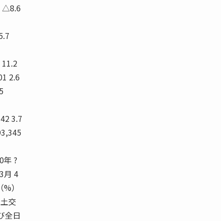
3 △8.6
5.7
 11.2
01 2.6
5
342 3.7
93,345
0年 ?
3月 4
（%）
国土交
び全日