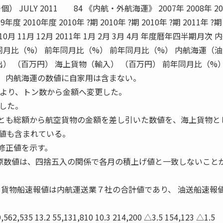
JULY 2011 84 《内航・外航海運》 2007年 2008年 20
9年度 2010年度 2010年 ?期 2010年 ?期 2010年 ?期 2011年 ?期 
月 10月 11月 12月 2011年 1月 2月 3月 4月 年度暦年四半期月次 
同月比（%） 前年同月比（%） 前年同月比（%） 内航海運（
出） （百万円） 海上貨物（輸入） （百万円） 前年同月比（%）
1）内航海運の数値に自家用は含まない。
2月より、トン数から金額へ変更した。
した。
入とも総額から航空貨物の金額を差し引いた数値を、海上貨物と
値も含まれている。
修正値を示す。
原数値は、四捨五入の関係で各月の積上げ値と一致しないこと
、貨物船速報値は内航運送業７社の合計値であり、 油送船速報
,562,535 13.2 55,131,810 10.3 214,200 △3.5 154,123 △1.5