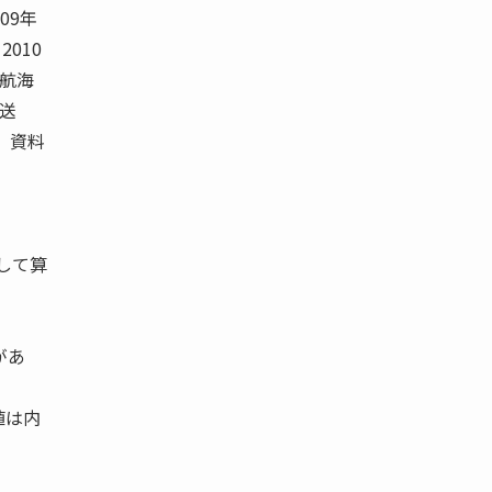
09年
2010
内航海
油送
 資料
して算
があ
値は内