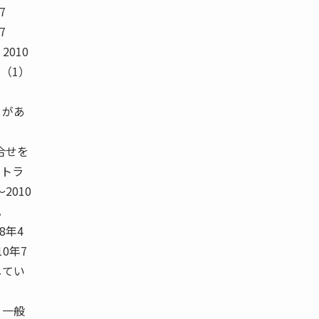
.7
.7
 2010
月 （1）
とがあ
合せを
せトラ
2010
。
8年4
10年7
してい
 一般