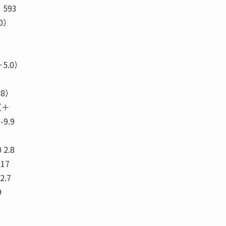
593
.0）
2
＋5.0）
.8）
（＋
 -9.9
 2.8
217
2.7
9