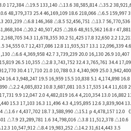
3.0 172,384 △19.5 133,140 △13.6 38,585,814 △35.2 38,921,
0.6 48,379,373 25.4 46,169,109 18.6 218,066 △6.5 159,997 3
2.3 203,239 △6.8 146,368 △8.5 52,456,751 △13.7 56,770,536
1,868,304 △20.2 40,507,425 △28.6 48,915,562 16.8 r 47,88
12,168,705 34.3 11,678,355 30.2 51,425 17.8 32,650 2.2 12,2
.5 34,555 0.7 12,437,086 12.8 11,935,517 13.1 12,096,339 4.6
1,130 △6.6 4,369,958 42.7 3,739,239 20.0 16,130 26.9 10,407 
 15,819 26.5 10,355 △2.8 3,743,752 32.4 3,765,761 34.4 17,09
912,770 30.4 17,710 21.0 10,788 0.3 4,340,909 25.0 3,942,400
24 16.4 3,948,247 19.5 16,959 15.5 10,838 5.1 4,174,898 16.8
,890 △2.2 4,085,832 10.8 3,687,081 10.5 17,535 14.4 11,618 2
17,731 9.9 12,047 2.0 4,482,019 16.4 4,210,354 13.0 16,882 1
,440 15.3 17,103 16.3 11,496 4.3 4,195,895 12.6 3,839,904 13
1.6 r 4,437,702 18.7 3,588,990 △15.1 p 4,478,157 12.0 
01 △7.9 23,289,781 1.6 34,798,016 △3.8 11,512,378 △10.6
12.3 10,547,912 △8.4 19,983,252 △14.2 31,614,443 3.5