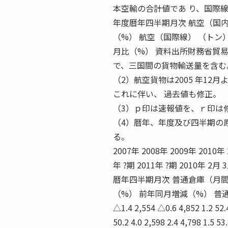
本空輸の合計値であ り、国際
年度暦年四半期月次 航空（国内
（%） 航空（国際線） （トン
月比（%） 資料出所財務省貿
で、三国間の貨物輸送量を含む
（2）航空貨物は2005 年12
これに伴い、 過去値も修正。
（3）ｐ印は速報値を、ｒ印は
（4）暦年、年度及び四半期の
る。
2007年 2008年 2009年 2010年
年 ?期 2011年 ?期 2010年 2月 
暦年四半期月次 普通倉庫（月間
（%） 前年同月増減（%） 普通倉庫（
△1.4 2,554 △0.6 4,852 1.2 52.
50.2 4.0 2,598 2.4 4,798 1.5 5