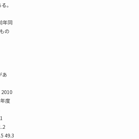
ある。
前年同
もの
があ
 2010
月 年度
比
1
1.2
.5 49.3