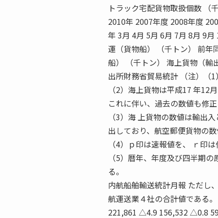
トラック宅配貨物取扱個数 （千個） 
2010年 2007年度 2008年度 200
年 3月 4月 5月 6月 7月 8月 9
運（貨物船） （千トン） 前年
船） （千トン） 海上貨物（輸
出所財務省貿易統計 （注）（
（2）海上貨物は平成17 年1
これに伴い、過去の数値も修正
（3）海 上貨物の数値は輸出
出しており、航空郵便貨物の数
（4）ｐ印は速報値を、 ｒ印は
（5）暦年、年度及び四半期の
る。
内航船舶輸送統計月報 ただし
航運送業４社の合計値である。
221,861 △4.9 156,532 △0.8 59