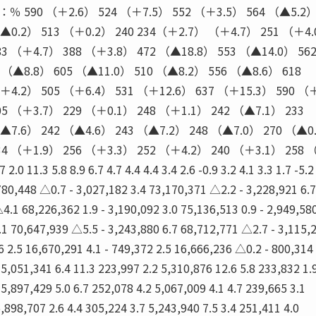
 （＋2.6） 524 （＋7.5） 552 （＋3.5） 564 （▲5.2） 
▲0.2） 513 （＋0.2） 240 234（＋2.7） （＋4.7） 251 （＋4
83 （＋4.7） 388 （＋3.8） 472 （▲18.8） 553 （▲14.0） 56
 （▲8.8） 605 （▲11.0） 510 （▲8.2） 556 （▲8.6） 618
＋4.2） 505 （＋6.4） 531 （＋12.6） 637 （＋15.3） 590 （
05 （＋3.7） 229 （＋0.1） 248 （＋1.1） 242 （▲7.1） 233
▲7.6） 242 （▲4.6） 243 （▲7.2） 248 （▲7.0） 270 （▲0
34 （＋1.9） 256 （＋3.3） 252 （＋4.2） 240 （＋3.1） 258 
 2.0 11.3 5.8 8.9 6.7 4.7 4.4 4.4 3.4 2.6 -0.9 3.2 4.1 3.3 1.7 -5.2
,448 △0.7 - 3,027,182 3.4 73,170,371 △2.2 - 3,228,921 6.7
.1 68,226,362 1.9 - 3,190,092 3.0 75,136,513 0.9 - 2,949,580
.1 70,647,939 △5.5 - 3,243,880 6.7 68,712,771 △2.7 - 3,115,
 2.5 16,670,291 4.1 - 749,372 2.5 16,666,236 △0.2 - 800,314 
5,051,341 6.4 11.3 223,997 2.2 5,310,876 12.6 5.8 233,832 1.
 5,897,429 5.0 6.7 252,078 4.2 5,067,009 4.1 4.7 239,665 3.1
5,898,707 2.6 4.4 305,224 3.7 5,243,940 7.5 3.4 251,411 4.0