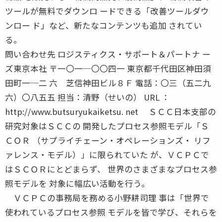
ツールが無料でダウンロ ードできる「改善ツールダウ
ンロー ド」など、新たなコンテンツも追加 されてい
る。
問い合わせ先 ロジスティクス・サポート＆パートナ ー
ズ東京本社 〒一〇一─〇〇四一 東京都千代田区神田須
田町一─二 六 芝信神田ビル８Ｆ 電話：〇三（五二九
六）〇八五五 担当：清野（せいの） URL ：
http://www.butsuryukaiketsu. net ＳＣＣ日本支部の
研究対象はＳＣＣの 開発したプロセス参照モデル「Ｓ
ＣＯＲ （サプライチェーン・オペレーションズ・ リフ
ァレンス・モデル）」に限られていた が、ＶＣＰＣで
はＳＣＯＲにとどまらず、 世界のさまざまなプロセス参
照モデルを 対象に幅広い活動を行う。
ＶＣＰＣの事務局を務める小野耕司理 事は「世界で
使われているプロセス参照 モデルを皆で学び、それらを