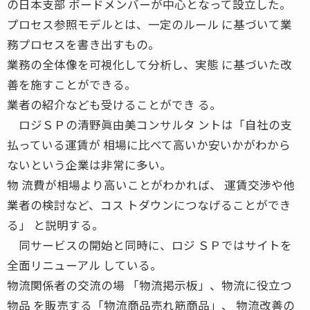
の日本支部 ボードメンバーが中心となって設立した。
プロセス参照モデルとは、一定のルール に基づいて業
務プロセスを書き出すもの。
業務の全体像を可視化して分析し、実態 に基づいた改
善を施すことができる。
業者の紹介なども受けることができ る。
ロジＳＰの清野眞由美コンサルタ ントは「自社の支
払っている運賃が 相場に比べて高いか安いかがわから
ないという企業は非常に多い。
物 流費が相場より高いことがわかれば、 運賃交渉や他
業者の検討など、コス トダウンにつなげることができ
る」 と説明する。
同サービスの開始と同時に、ロジ ＳＰではサイトを
全面リニューアル している。
物流関係者の交流の場 「物流掲示板」、物流に役立つ
物品 を販売する「物流商品売れ筋商品」、 物流改善の