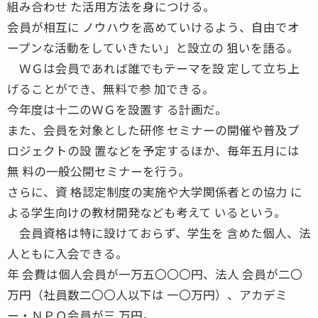
組み合わせ た活用方法を身につける。
会員が相互に ノウハウを高めていけるよう、自由でオ
ープンな活動をしていきたい」と設立の 狙いを語る。
ＷＧは会員であれば誰でもテーマを設 定して立ち上
げることができ、無料で参 加できる。
今年度は十二のＷＧを設置す る計画だ。
また、会員を対象とした研修 セミナーの開催や普及プ
ロジェクトの設 置などを予定するほか、毎年五月には
無 料の一般公開セミナーを行う。
さらに、資 格認定制度の実施や大学関係者との協力 に
よる学生向けの教材開発なども考えて いるという。
会員資格は特に設けておらず、学生を 含めた個人、法
人ともに入会できる。
年 会費は個人会員が一万五〇〇〇円、法人 会員が二〇
万円（社員数二〇〇人以下は 一〇万円）、アカデミ
ー・ＮＰＯ会員が三 万円。