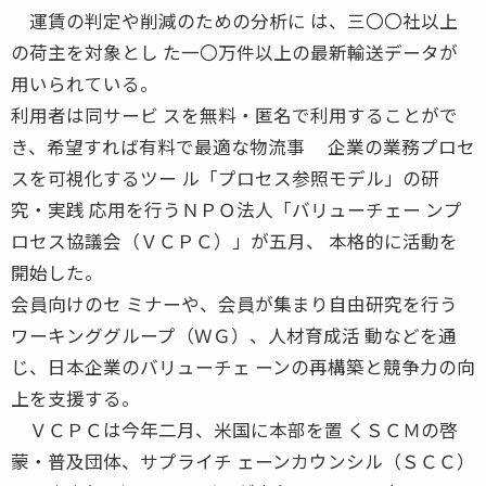
運賃の判定や削減のための分析に は、三〇〇社以上
の荷主を対象とし た一〇万件以上の最新輸送データが
用いられている。
利用者は同サービ スを無料・匿名で利用することがで
き、希望すれば有料で最適な物流事 企業の業務プロセ
スを可視化するツー ル「プロセス参照モデル」の研
究・実践 応用を行うＮＰＯ法人「バリューチェー ンプ
ロセス協議会（ＶＣＰＣ）」が五月、 本格的に活動を
開始した。
会員向けのセ ミナーや、会員が集まり自由研究を行う
ワーキンググループ（ＷＧ）、人材育成活 動などを通
じ、日本企業のバリューチェ ーンの再構築と競争力の向
上を支援する。
ＶＣＰＣは今年二月、米国に本部を置 くＳＣＭの啓
蒙・普及団体、サプライチ ェーンカウンシル（ＳＣＣ）