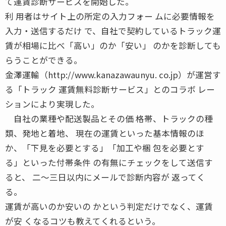
て運賃診断サービスを開始した。
利 用者はサイト上の所定の入力フォー ムに必要情報を
入力・送信するだけ で、自社で契約しているトラック運
賃が相場に比べ「高い」のか「安い」 のかを診断しても
らうことができる。
金澤運輸（http://www.kanazawaunyu. co.jp）が運営す
る「トラック 運賃無料診断サービス」とのコラボ レー
ションにより実現した。
自社の業種や配送製品とその価 格帯、トラックの種
類、発地と着地、 現在の運賃といった基本情報のほ
か、「下見を必要とする」「加工や梱 包を必要とす
る」といった付帯条件 の有無にチェックをして送信す
ると、 二〜三日以内にメールで診断内容が 返ってく
る。
運賃が高いのか安いの かという判定だけでなく、運賃
が安 くなるコツも教えてくれるという。