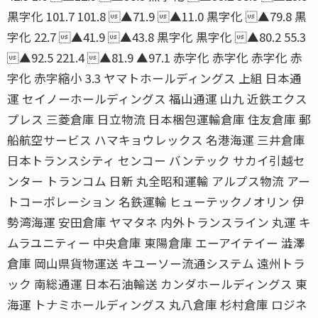
黒字化 101.7 101.8 ▲71.9 ▲11.0 黒字化 ▲79.8 黒
字化 22.7 ▲41.9 ▲43.8 黒字化 黒字化 ▲80.2 55.3
▲92.5 221.4 ▲81.9 ▲97.1 赤字化 赤字化 赤字化 赤
字化 赤字縮小 3.3 ヤマトホールディングス 上組 日本通
運 セイノーホールディングス 福山通運 山九 近鉄エクス
プレス 三菱倉庫 日立物流 日本梱包運輸倉庫 住友倉庫 郵
船航空サービス ハマキョウレックス 名港海運 三井倉庫
日本トランスシティ センコー バンテック サカイ引越セ
ンター トランコム 日新 丸全昭和運輸 アルプス物流 アー
トコーポレーション 名鉄運輸 ヒューテックノオリン 伊
勢湾海運 安田倉庫 ヤマタネ 内外トランスライン 丸運 キ
ムラユニティー 中央倉庫 東陽倉庫 エーアイテイー 澁澤
倉庫 岡山県貨物運送 キユーソー流通システム 遠州トラ
ック 南総通運 日本石油輸送 カンダホールディングス 東
海運 トナミホールディングス 丸八倉庫 杉村倉庫 ロジネ