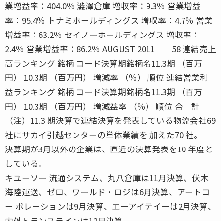
業増益率：404.0％ 澁澤倉庫 増収率：9.3％ 営業増益
率：95.4％ トナミホールディングス 増収率：4.7％ 営業
増益率：63.2％ セイノーホールディングス 増収率：
2.4％ 営業増益率：86.2％ AUGUST 2011 58 連結売上
高ランキング 銘柄 コード決算期銘柄名11.3期 （百万
円） 10.3期 （百万円） 増減率 （％） 順位 連結営業利
益ランキング 銘柄 コード決算期銘柄名11.3期 （百万
円） 10.3期 （百万円） 増減益率 （％） 順位 合 計
（注）11.3 期決算で連結決算を発表している物流会社69
社にサカイ引越センターの単体業績を 加えた70 社。
決算期が3月以外の企業は、直近の決算発表を10 年度と
している。
キユーソー 流通システム、丸八倉庫は11月決算、伏木
海陸運送、ゼロ、ワールド・ロジは6月決算、アートコ
ー ポレーションは9月決算、エーアイテイーは2月決算、
内外トランスラインは12月決算。