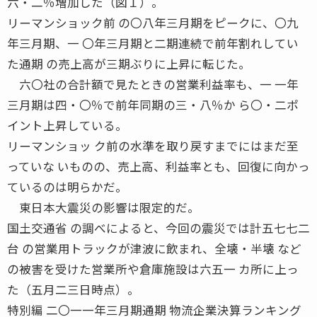
六・二％増加した（図１）。
リーマンショック前 の〇八年三月期をピークに、〇九
年三月期、一 〇年三月期と二期連続で前年割れしてい
た通期 の売上高が三期ぶりに上昇に転じた。
六〇社の合計額で見たときの営業利益率も、一 一年
三月期は四・〇％で前年同期の三・八％か ら〇・二ポ
イント上昇している。
リーマンショッ ク前の水準を取り戻すまでにはまだ至
っていな いものの、売上高、利益率とも、回復に向かっ
ているのは明らかだ。
東日本大震災の影響は限定的だ。
国土交通省 の調べによると、今回の震災では計五七七二
台 の営業用トラックが津波に飲まれ、全壊・半壊 など
の被害を受けた営業所や倉庫施設は六五一 カ所に上っ
た（五月二三日時点）。
特別編 二〇一一年三月期通期 物流企業決算ランキング