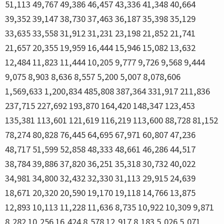
51,113 49,767 49,386 46,457 43,336 41,348 40,664
39,352 39,147 38,730 37,463 36,187 35,398 35,129
33,635 33,558 31,912 31,231 23,198 21,852 21,741
21,657 20,355 19,959 16,444 15,946 15,082 13,632
12,484 11,823 11,444 10,205 9,777 9,726 9,568 9,444
9,075 8,903 8,636 8,557 5,200 5,007 8,078,606
1,569,633 1,200,834 485,808 387,364 331,917 211,836
237,715 227,692 193,870 164,420 148,347 123,453
135,381 113,601 121,619 116,219 113,600 88,728 81,152
78,274 80,828 76,445 64,695 67,971 60,807 47,236
48,717 51,599 52,858 48,333 48,661 46,286 44,517
38,784 39,886 37,820 36,251 35,318 30,732 40,022
34,981 34,800 32,432 32,330 31,113 29,915 24,639
18,671 20,320 20,590 19,170 19,118 14,766 13,875
12,893 10,113 11,228 11,636 8,735 10,922 10,309 9,871
8,282 10,256 16,424 8,578 12,917 8,183 5,026 5,071