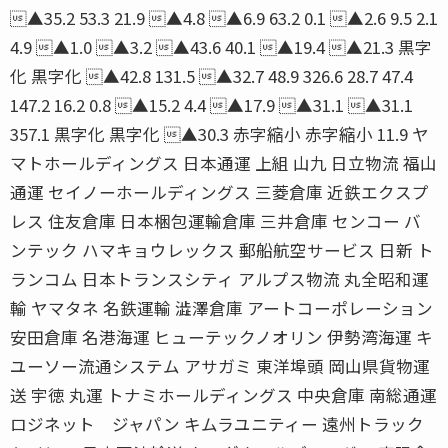
▲35.2 53.3 21.9 ▲4.8 ▲6.9 63.2 0.1 ▲2.6 9.5 2.1
4.9 ▲1.0 ▲3.2 ▲43.6 40.1 ▲19.4 ▲21.3 黒字
化 黒字化 ▲42.8 131.5 ▲32.7 48.9 326.6 28.7 47.4
147.2 16.2 0.8 ▲15.2 4.4 ▲17.9 ▲31.1 ▲31.1
357.1 黒字化 黒字化 ▲30.3 赤字縮小 赤字縮小 11.9 ヤ
マトホールディングス 日本通運 上組 山九 日立物流 福山
通運 セイノーホールディングス 三菱倉庫 近鉄エクスプ
レス 住友倉庫 日本梱包運輸倉庫 三井倉庫 センコー バ
ンテック ハマキョウレックス 郵船航空サービス 日新 ト
ランコム 日本トランスシティ アルプス物流 丸全昭和運
輸 ヤマタネ 名鉄運輸 澁澤倉庫 アートコーポレーション
安田倉庫 名港海運 ヒューテックノオリン 伊勢湾海運 キ
ユーソー流通システム アサガミ 東洋埠頭 岡山県貨物運
送 宇徳 丸運 トナミホールディングス 中央倉庫 南総通運
ロジネット ジャパン キムラユニティー 遠州トラック