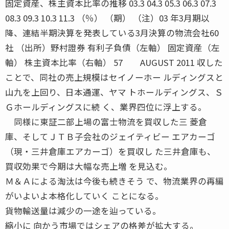
固定資産、株主資本比率の推移 03.3 04.3 05.3 06.3 07.3
08.3 09.3 10.3 11.3 （％） （期） （注）03 年3月期以
降、連結半期決算を発表している3月決算の物流会社60
社 （出所）野村證券 有利子負債（左軸） 固定資産（左
軸） 株主資本比率（右軸） 57 AUGUST 2011 収した
ことで、同社の売上規模はセイノーホー ルディングスと
山九を上回り、日本通運、ヤマ トホールディングス、Ｓ
Ｇホールディングスに続 く、業界四位に浮上する。
同様に東証二部上場の富士物流を買収した三 菱倉
庫、そしてＪＴＢ子会社のジェイティビー エアカーゴ
（現・三井倉庫エアカーゴ）を買収し た三井倉庫も、
買収効果で今期は大幅な売上増 を見込む。
Ｍ＆Ａによる淘汰は今後も続きそう で、物流業界の再編
がいよいよ本格化していく ことになる。
貨物輸送量は減少の一途を辿っている。
縮小に 向かう市場ではシェアの格差が拡大する。