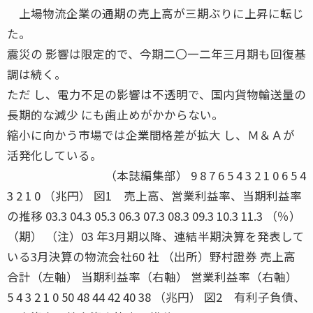
上場物流企業の通期の売上高が三期ぶりに上昇に転じ
た。
震災の 影響は限定的で、今期二〇一二年三月期も回復基
調は続く。
ただ し、電力不足の影響は不透明で、国内貨物輸送量の
長期的な減少 にも歯止めがかからない。
縮小に向かう市場では企業間格差が拡大 し、Ｍ＆Ａが
活発化している。
（本誌編集部） 9 8 7 6 5 4 3 2 1 0 6 5 4
3 2 1 0 （兆円） 図1 売上高、営業利益率、当期利益率
の推移 03.3 04.3 05.3 06.3 07.3 08.3 09.3 10.3 11.3 （％）
（期） （注）03 年3月期以降、連結半期決算を発表して
いる3月決算の物流会社60 社 （出所）野村證券 売上高
合計（左軸） 当期利益率（右軸） 営業利益率（右軸）
5 4 3 2 1 0 50 48 44 42 40 38 （兆円） 図2 有利子負債、