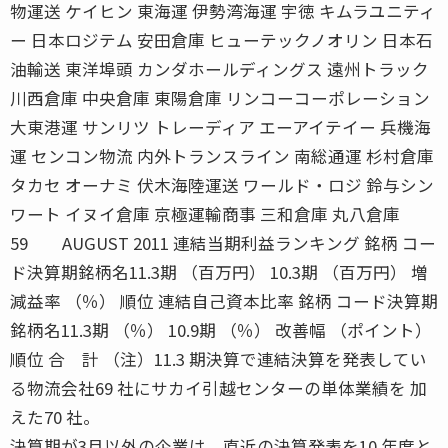
物運送 ケイヒン 東海運 伊勢湾海運 宇徳 キムラユニティ
ー 日本ロジテム 安田倉庫 ヒューテックノオリン 日本石
油輸送 東洋埠頭 カンダホールディングス 遠州トラック
川西倉庫 中央倉庫 東陽倉庫 リンコーコーポレーション
大東港運 サンリツ トレーディア エーアイテイー 兵機海
運 センコン物流 内外トランスライン 南総通運 杉村倉庫
タカセ オーナミ 伏木海陸運送 ワールド・ロジ 鈴与シン
ワート イヌイ倉庫 京極運輸商事 三和倉庫 丸八倉庫
59 AUGUST 2011 連結当期利益ランキング 銘柄 コー
ド決算期銘柄名11.3期 （百万円） 10.3期 （百万円） 増
減益率 （％） 順位 連結自己資本比率 銘柄 コード決算期
銘柄名11.3期 （％） 10.9期 （％） 改善幅 （ポイント）
順位 合 計 （注）11.3 期決算で連結決算を発表してい
る物流会社69 社にサカイ引越センターの単体業績を 加
えた70 社。
決算期が3月以外の企業は、直近の決算発表を10 年度と