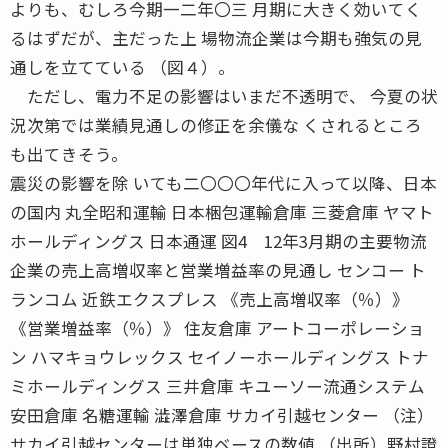
よりも、むしろ今期一二年〇三 月期に大きく効いてく
るはずだが、主だった上 場物流企業は今期も強気の見
通しを立てている （図４）。
ただし、電力不足の影響はいまだ不透明で、 今夏の状
況次第では業績見通しの修正を余儀な くされるところ
も出てきそう。
震災の影響を除 いても二〇〇〇年代に入って以降、日本
の国内 丸全昭和運輸 日本梱包運輸倉庫 三菱倉庫 ヤマト
ホールディングス 日本通運 図4 12年3月期の主要物流
企業の売上高増収率と営業増益率の見通し センコー ト
ランコム 近鉄エクスプレス 《売上高増収率（％）》
《営業増益率（％）》 住友倉庫 アートコーポレーショ
ン ハマキョウレックス セイノーホールディングス トナ
ミホールディングス 三井倉庫 キユーソー流通システム
安田倉庫 名糖運輸 澁澤倉庫 サカイ引越センター （注）
サカイ引越センターは単独ベースの数値 （出所）野村證