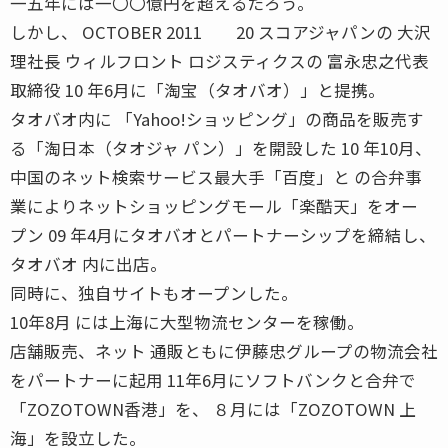
一五年には一〇〇億円を超えるだろう。
しかし、 OCTOBER 2011 20 スコアジャパンの 大沢
理社長 ウィルフロント ロジスティクスの 富永忠之代表
取締役 10 年6月に「淘宝（タオバオ）」と提携。
タオバオ内に 「Yahoo!ショッピング」の商品を販売す
る「淘日本（タオジャ パン）」を開設した 10 年10月、
中国のネット検索サービス最大手「百度」と の合弁事
業によりネットショッピングモール「楽酷天」をオー
プン 09 年4月にタオバオとパートナーシップを締結し、
タオバオ 内に出店。
同時に、独自サイトもオープンした。
10年8月 には上海に大型物流センターを稼働。
店舗販売、ネット 通販ともに伊藤忠グループの物流会社
をパートナーに起用 11年6月にソフトバンクと合弁で
「ZOZOTOWN香港」を、 ８月には「ZOZOTOWN 上
海」を設立した。