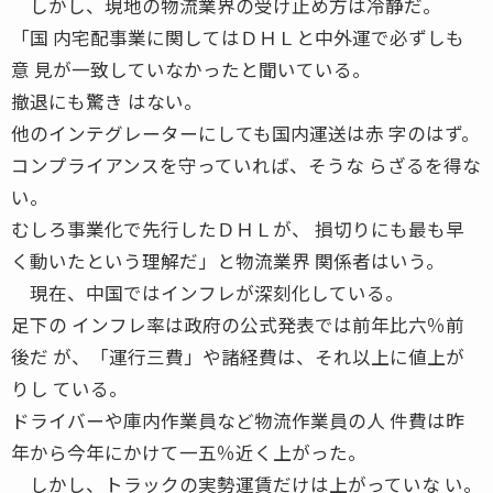
しかし、現地の物流業界の受け止め方は冷静だ。
「国 内宅配事業に関してはＤＨＬと中外運で必ずしも
意 見が一致していなかったと聞いている。
撤退にも驚き はない。
他のインテグレーターにしても国内運送は赤 字のはず。
コンプライアンスを守っていれば、そうな らざるを得な
い。
むしろ事業化で先行したＤＨＬが、 損切りにも最も早
く動いたという理解だ」と物流業界 関係者はいう。
現在、中国ではインフレが深刻化している。
足下の インフレ率は政府の公式発表では前年比六％前
後だ が、「運行三費」や諸経費は、それ以上に値上が
りし ている。
ドライバーや庫内作業員など物流作業員の人 件費は昨
年から今年にかけて一五％近く上がった。
しかし、トラックの実勢運賃だけは上がっていな い。