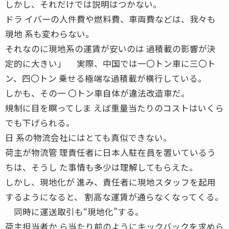
しかし、それだけでは説明はつかない。
ドラ イバーの人件費や燃料費、車両費などは、我々も
現地 系も変わらない。
それなのに現地系の運賃が安いのは 過積載の影響が決
定的に大きい」 実際、中国では一〇トン車に三〇ト
ン、四〇トン 乗せる極端な過積載が横行している。
しかも、その一 〇トン車自体が違法改造車だ。
規制に目を瞑ってしま えば重量当たりのコストはいくら
でも下げられる。
日 系の物流会社にはとても真似できない。
荷主が物流管 理責任者に日本人駐在員を置いているう
ちは、そうし た事情も多少は理解してもらえた。
しかし、現地化が 進み、責任者に現地スタッフを起用
するようになると、 割高な運賃が通らなくなってくる。
同時に運送取引も“現地化”する。
荷主担当者か ら当たり前のようにキックバックを求めら