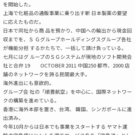
を開始した。
上海で化粧品の通販事業に乗り出す新 日本製薬の要望
に応えたものだ。
日本で同社から商 品を預かり、中国への輸出から現金回
収までを、Ｓ Ｇグループホールディングスグループ各社
が機能分担 するかたちで、一括して請け負っている。
七月にはグ ループのＳＧシステムが現地のソフト開発会
社と合弁 19 OCTOBER 2011 中国250 都市、2000 店
舗のネットワークを誇る民間最大手。
海外進出にも意欲的。
グループ会 社の「順豊航空」を中心に、国際ネットワー
クの構築を進めている。
香港に海外本部を置き、台湾、 韓国、シンガポールに進
出済み。
今年10月からは日本でも事業をスタートする ヤマト運