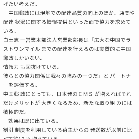
げたい考えだ。
中国郵政には現地での配達品質の向上のほか、通関や
配達 状況に関する情報提供といった面で協力を求めて
いる。
白土恵 一営業本部法人営業部部長は「広大な中国でラ
ストワンマイル までの配達を行えるのは実質的に中国
郵政しかいない。
情報力 も図抜けている。
彼らとの協力関係は我々の強みの一つだ」と パートナ
ーを評価する。
中国郵 政にとっても、日本発のＥＭＳ が増えればそれ
だけメリットが 大きくなるため、新たな取り組 みには
積極的だ。
効果は既に出ている。
割引 制度を利用している荷主からの 発送数が以前に比
べて約10 ％ 増えている。