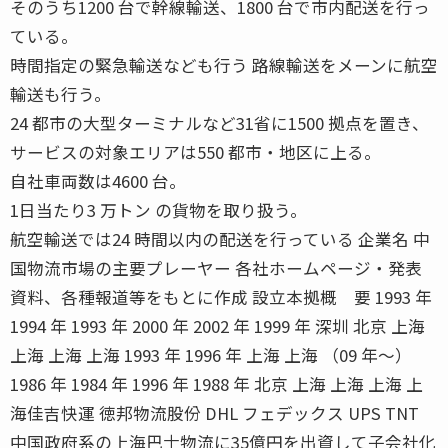
そのうち1200 台で幹線輸送、1800 台で市内配送を行っ
ている。
時間指定の緊急輸送なども行う 路線輸送をメーンに航空
輸送も行う。
24 都市の大型ターミナルなど31省に1500 拠点を置き、
サービスの対象エリアは550 都市・地区に上る。
自社車両数は4600 台。
1日当たり3 万トン の貨物を取り扱う。
航空輸送では24 時間以内の配送を行っている 企業名 中
国物流市場の主要プレーヤー 各社ホームページ・発表
資料、各種報道等をもとに作成 設立本拠概 要 1993 年
1994 年 1993 年 2000 年 2002 年 1999 年 深圳 北京 上海
上海 上海 上海 1993 年 1996 年 上海 上海 （09 年〜）
1986 年 1984 年 1996 年 1988 年 北京 上海 上海 上海 上
海佳吉快運 徳邦物流股份 DHL フェデックス UPS TNT
中国政府系の上海巴士物流に35億円を出資して子会社化