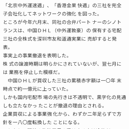
「北京中外運速逓」、「香港金果 快逓」の三社を完全
子会社化してネットワークの強化 を図った。
ところが今年六月末、同社の合弁パート ナーのシノト
ランスは、中国ＤＨＬ（中外運敦豪）の 保有する宅配
三社の全株式を深圳市友和道通実業に 売却すると発
表。
事実上の事業撤退を表明した。
株 式の譲渡時期は明らかにされていないが、翌七月に
は 業務を停止した模様だ。
中国ＤＨＬが買収した三社の累積赤字額は一〇年 末
時点で約一億元に上っていた。
しかも国内宅配市 場の先行きは不透明で、黒字化の見通
しも立たなかっ たことが撤退の理由とされる。
企業買収による事業強 化から、わずか二年足らずで方
針を一八〇度転換した ことになる。