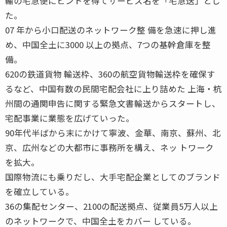
輸の宅急便にヒントを得てサービス名を「宅急送」とし
た。
07 年から小口配送のネットワーク整 備を急速に押し進
め、中国全土に3000 以上の拠点、7つの基幹倉庫を整
備。
620の鉄道貨物 輸送枠、360の航空貨物輸送枠を確保す
るなど、中国有数の民間宅配会社に上り詰めた 上海・杭
州間の通関申告に関する緊急文書輸送からスタートし、
宅配事業に業態を広げていった。
90年代半ばから末にかけて寧波、金華、南京、蘇州、北
京、広州などの大都市に事務所を構え、ネッ トワーク
を拡大。
国際物流にも乗りだし、大手宅配企業としてのブランド
を確立している。
36の集配センター、2100の配送拠点、従業員5万人以上
のネットワークで、中国全土をカバー している。