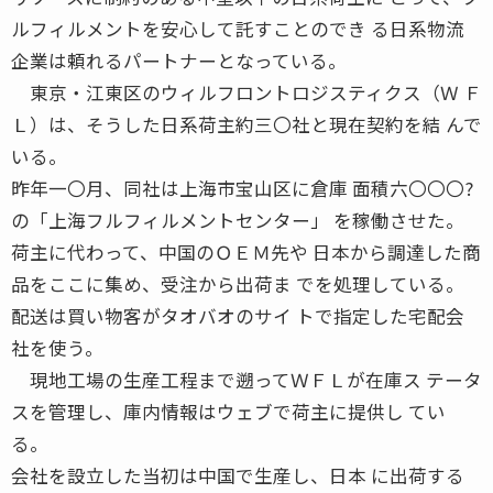
ルフィルメントを安心して託すことのでき る日系物流
企業は頼れるパートナーとなっている。
東京・江東区のウィルフロントロジスティクス（Ｗ Ｆ
Ｌ）は、そうした日系荷主約三〇社と現在契約を結 んで
いる。
昨年一〇月、同社は上海市宝山区に倉庫 面積六〇〇〇?
の「上海フルフィルメントセンター」 を稼働させた。
荷主に代わって、中国のＯＥＭ先や 日本から調達した商
品をここに集め、受注から出荷ま でを処理している。
配送は買い物客がタオバオのサイ トで指定した宅配会
社を使う。
現地工場の生産工程まで遡ってＷＦＬが在庫ス テータ
スを管理し、庫内情報はウェブで荷主に提供し てい
る。
会社を設立した当初は中国で生産し、日本 に出荷する