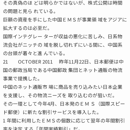
その真偽のほ どは明らかではないが、株式公開は時間
の問題と見ら れている。
巨額の資産を手にした中国ＥＭＳが事業領 域をアジアに
拡大するのは必至だ。
国際インテグレー ターが収益の悪化に苦しみ、日系物
流会社がニッチの 域を脱し切れずにいる間に、中国系
の台頭が着々と進 んでいる。
21 OCTOBER 2011 昨年11月22日、日本郵便は中
国の郵政当局である中国郵政 集団とネット通販の物流
事業で提携した。
中国のネット通販市 場に商品を売り込みたい日本企業
を支援し、その物流ニーズを 取り込むのが狙いだ。
その一環として今年4月、日本発のＥＭ Ｓ（国際スピー
ド郵便）に新たな割引サービスを導入した。
1 年間に利用したＥＭＳの個数に応じて翌年の年間割引
率を決定 する「年間実績割引」だ。