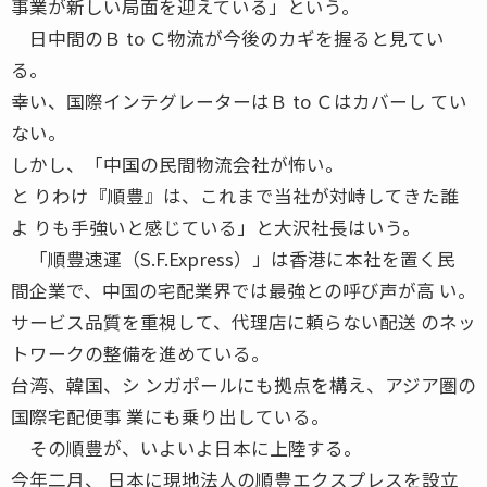
事業が新しい局面を迎えている」という。
日中間のＢ to Ｃ物流が今後のカギを握ると見てい
る。
幸い、国際インテグレーターはＢ to Ｃはカバーし てい
ない。
しかし、「中国の民間物流会社が怖い。
と りわけ『順豊』は、これまで当社が対峙してきた誰
よ りも手強いと感じている」と大沢社長はいう。
「順豊速運（S.F.Express）」は香港に本社を置く民
間企業で、中国の宅配業界では最強との呼び声が高 い。
サービス品質を重視して、代理店に頼らない配送 のネッ
トワークの整備を進めている。
台湾、韓国、シ ンガポールにも拠点を構え、アジア圏の
国際宅配便事 業にも乗り出している。
その順豊が、いよいよ日本に上陸する。
今年二月、 日本に現地法人の順豊エクスプレスを設立