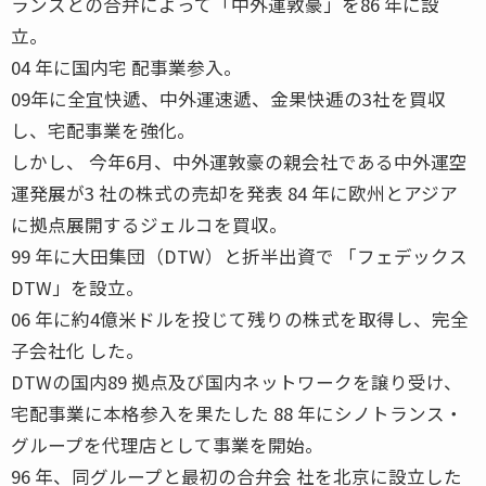
ランスとの合弁によって「中外運敦豪」を86 年に設
立。
04 年に国内宅 配事業参入。
09年に全宜快遞、中外運速遞、金果快逓の3社を買収
し、宅配事業を強化。
しかし、 今年6月、中外運敦豪の親会社である中外運空
運発展が3 社の株式の売却を発表 84 年に欧州とアジア
に拠点展開するジェルコを買収。
99 年に大田集団（DTW）と折半出資で 「フェデックス
DTW」を設立。
06 年に約4億米ドルを投じて残りの株式を取得し、完全
子会社化 した。
DTWの国内89 拠点及び国内ネットワークを譲り受け、
宅配事業に本格参入を果たした 88 年にシノトランス・
グループを代理店として事業を開始。
96 年、同グループと最初の合弁会 社を北京に設立した