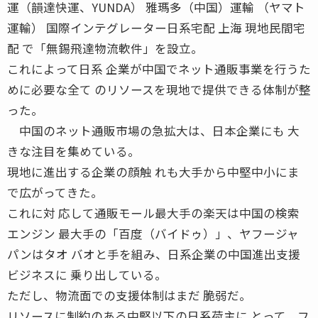
運（韻達快運、YUNDA） 雅瑪多（中国）運輸 （ヤマト
運輸） 国際インテグレーター日系宅配 上海 現地民間宅
配 で「無錫飛達物流軟件」を設立。
これによって日系 企業が中国でネット通販事業を行うた
めに必要な全て のリソースを現地で提供できる体制が整
った。
中国のネット通販市場の急拡大は、日本企業にも 大
きな注目を集めている。
現地に進出する企業の顔触 れも大手から中堅中小にま
で広がってきた。
これに対 応して通販モール最大手の楽天は中国の検索
エンジン 最大手の「百度（バイドゥ）」、ヤフージャ
パンはタオ バオと手を組み、日系企業の中国進出支援
ビジネスに 乗り出している。
ただし、物流面での支援体制はまだ 脆弱だ。
リソースに制約のある中堅以下の日系荷主に とって、フ