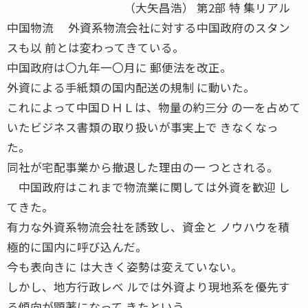
（大矢昌浩） 第2部 特 集リアル
中国物流 外資系物流会社に対する中国政府のスタン
スも以 前とは変わってきている。
中国政府は〇九年一〇月に 郵便法を改正。
外資による手紙類の国内配送の規制 に動いた。
これによって中国ＤＨＬは、物量の約三分 の一を占めて
いたビジネス書類の取り扱いが事実上で きなくなっ
た。
同社が宅配事業から撤退した理由の一 つとされる。
中国政府はこれまで物流業に関しては外資を歓迎 し
てきた。
有力な外資系物流会社を誘致し、資金と ノウハウを積
極的に国内に呼び込んだ。
今も表向きに は大きく姿勢は変えていない。
しかし、地方行政レベ ルでは外資より現地系を優先す
る傾向が顕著になって きたという。