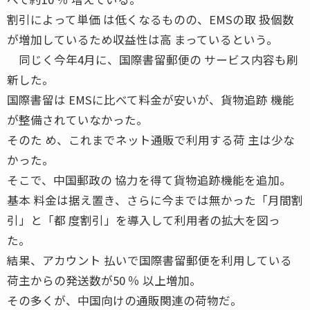
割引によって単価 は低くなるものの、EMSの取 扱個数
が増加しているため収益性は高 まっているという。
同じく今年4月に、国際書留郵便の サービス内容も刷
新した。
国際書留は EMSに比べて料金が安いが、貨物追跡 機能
が整備されていなかった。
そのた め、これまでネット通販で利用する荷 主は少な
かった。
そこで、中国郵政の 協力を得て貨物追跡機能を追加。
基本 料金は据え置き、さらに今までは無かった「月間割
引」と「都 度割引」を導入して利用者の拡大を図っ
た。
結果、アカウント 払いで国際書留郵便を利用している
荷主からの発送数が50 ％ 以上増加。
その多くが、中国向けの通販関連の荷物だ。