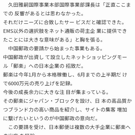
久田雅嗣国際事業本部国際事業部課長は「正直ここま
での 反響があるとは思わなかった。
それだけニーズに合致したサー ビスだと確認できた。
EMS以外の選択肢をネット通販の荷主企 業に提供でき
たことには大きな意味がある」と胸を張る。
中国郵政の要請から始まった事業もある。
中国郵政が出資し て設立したネットショッピングモー
ル「郵楽」への日本企業の 招致だ。
郵楽は今年1月から本格稼働し、6月までの上半期だ け
で6000万元の売り上げを記録。
今後の成長余力に大きな注 目が集まっている。
その郵楽にジャパン・ブロックを設け、日 本の高品質か
つブランド力の高い商品を紹介し、サイトの集客 増加
に繋げたいというのが中国郵政の意向だ。
この要請を受け、日本郵便は複数の大手企業に郵楽へ