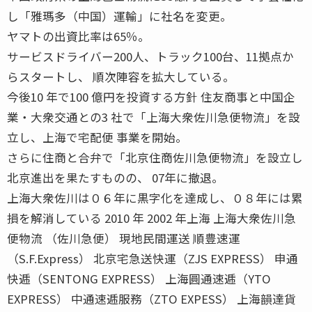
し「雅瑪多（中国）運輸」に社名を変更。
ヤマトの出資比率は65％。
サービスドライバー200人、トラック100台、11拠点か
らスタートし、 順次陣容を拡大している。
今後10 年で100 億円を投資する方針 住友商事と中国企
業・大衆交通との3 社で「上海大衆佐川急便物流」を設
立し、上海で宅配便 事業を開始。
さらに住商と合弁で「北京住商佐川急便物流」を設立し
北京進出を果たすものの、 07年に撤退。
上海大衆佐川は０６年に黒字化を達成し、０８年には累
損を解消している 2010 年 2002 年上海 上海大衆佐川急
便物流 （佐川急便） 現地民間運送 順豊速運
（S.F.Express） 北京宅急送快運（ZJS EXPRESS） 申通
快逓（SENTONG EXPRESS） 上海圓通速逓（YTO
EXPRESS） 中通速逓服務（ZTO EXPESS） 上海韻達貨