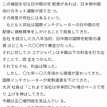
この値段を切る日中間の宅 配便があれば、日本発中国
向けのネット通販が成り立 つ。
その用意が同社にはあるという。
もともと同社は国際インテグレーターの日中間の宅
配便に価格競争をしかけることで成長してきた。
会社 を設立した九八年当初、日中間の国際宅配便の運
賃 はどこも一八〇〇円で横並びだった。
それに対してス コアジャパンは半額以下の料金を打ち出
すことで、荷 主をつかんだ。
それでも十分、利益は残った。
しかし、〇七年〜〇八年頃から環境が変わってきた。
国際インテグレーターが実勢運賃を下げてきた。
大沢 社長は「これまで当社は年率四〇％増のペースで売
り 上げを伸ばしてきた。
今期は五〇億円弱を見込んでい る。