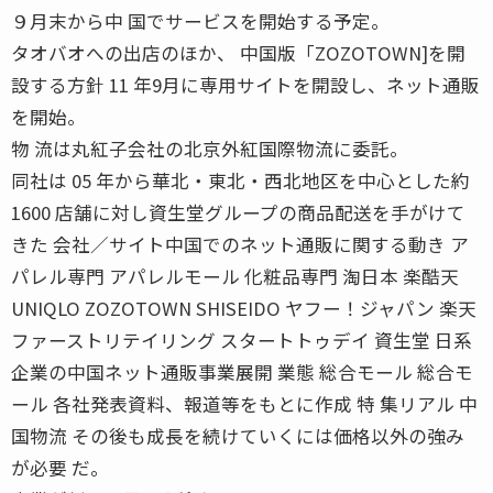
９月末から中 国でサービスを開始する予定。
タオバオへの出店のほか、 中国版「ZOZOTOWN]を開
設する方針 11 年9月に専用サイトを開設し、ネット通販
を開始。
物 流は丸紅子会社の北京外紅国際物流に委託。
同社は 05 年から華北・東北・西北地区を中心とした約
1600 店舗に対し資生堂グループの商品配送を手がけて
きた 会社／サイト中国でのネット通販に関する動き ア
パレル専門 アパレルモール 化粧品専門 淘日本 楽酷天
UNIQLO ZOZOTOWN SHISEIDO ヤフー！ジャパン 楽天
ファーストリテイリング スタートトゥデイ 資生堂 日系
企業の中国ネット通販事業展開 業態 総合モール 総合モ
ール 各社発表資料、報道等をもとに作成 特 集リアル 中
国物流 その後も成長を続けていくには価格以外の強み
が必要 だ。