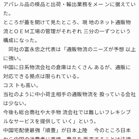
アパレル品の検品と出荷・輸出業務をメー ンに据えてい
た。
ところが蓋を開けて見たところ、現 地のネット通販物
流とＯＥＭ工場の管理がそれぞれ 三分の一ずつという
構成になった。
同社の富永忠之代表は「通販物流のニーズが予想 以上
に強い。
中国に日系物流会社の倉庫はたくさん あるが、通販に
対応できる拠点は限られている。
コス トも高い。
当社のように中小荷主相手の通販物流を 扱っている会社
は少ない。
今後も総合商社や大手物 流会社では難しいフレキシブ
ルなサービスを提供して いく」という。
中国宅配便最強「順豊」が日本上陸 今のところ日本
から中国の消費者に直接、商品を 販売することは法律