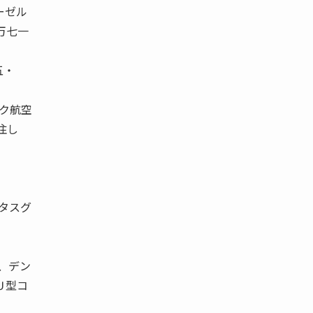
ーゼル
万七一
五・
ック航空
注し
タスグ
、デン
Ｕ型コ