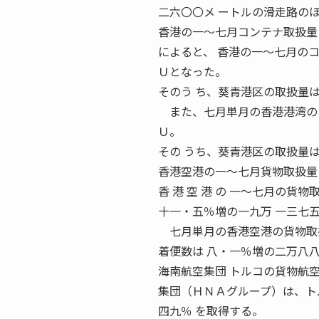
二六〇〇メ ートルの滑走路の
香港の一〜七月コンテナ取扱量
によると、 香港の一〜七月の
Ｕとなった。
そのう ち、葵青港区の取扱量
また、七月単月の香港港湾のコ
Ｕ。
その うち、葵青港区の取扱量
香港空港の一〜七月貨物取扱量 二
香 港 空 港 の 一〜七月の
十一・五％増の一九万 一三七
七月単月の香港空港の貨物取扱
着便数は 八・一％増の二万八
海南航空集団 トルコの貨物航空
集団（ＨＮＡグループ）は、ト
四九％ を取得する。