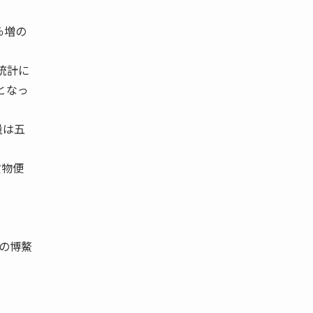
％増の
統計に
となっ
量は五
貨物便
での博鰲