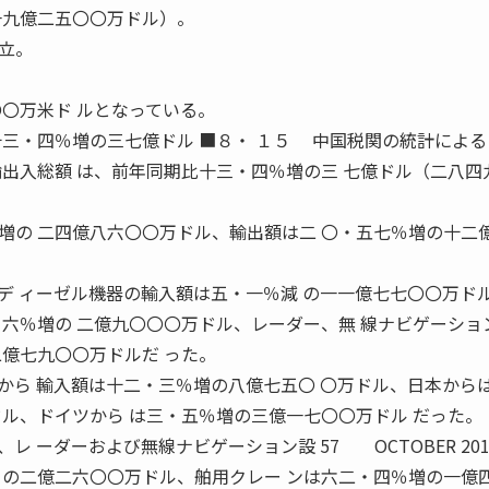
一九億二五〇〇万ドル）。
立。
〇〇万米ド ルとなっている。
十三・四％増の三七億ドル ■８・ １５ 中国税関の統計による
輸出入総額 は、前年同期比十三・四％増の三 七億ドル（二八四
増の 二四億八六〇〇万ドル、輸出額は二 〇・五七％増の十二
 ィーゼル機器の輸入額は五・一％減 の一一億七七〇〇万ド
・六％増の 二億九〇〇〇万ドル、レーダー、無 線ナビゲーショ
二億七九〇〇万ドルだ った。
ら 輸入額は十二・三％増の八億七五〇 〇万ドル、日本から
ドル、ドイツから は三・五％増の三億一七〇〇万ドル だった。
ーダーおよび無線ナビゲーション設 57 OCTOBER 201
 の二億二六〇〇万ドル、舶用クレー ンは六二・四％増の一億