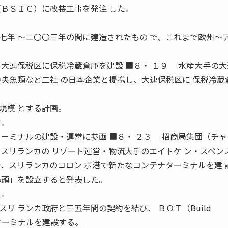
（ＢＳＩＣ）に改装工事を発注 した。
年 〜二〇〇三年の間に建造されたもの で、これまで欧州〜
 大連保税区に保税冷蔵倉庫を建設 ■８・ １９ 水産大手の
中央魚類など二社 の日本企業と提携し、大連保税区に 保税冷蔵
規模 とする計画。
定。
ターミナルの建設・運営に参画 ■８・ ２３ 招商局集団（チ
、スリランカの リゾート運営・物流大手のエイトケ ン・スペン
で、スリランカのコロン ボ港で新たなコンテナターミナルを建 
埠頭」を設立すると発表した。
る。
 ランカ政府と三五年間の契約を結び、 ＢＯＴ（Build
式で新ターミナルを建設する。