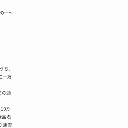
湾の一〜
のうち、
二一万
次の通
0.9
0 青島港
.90 連雲