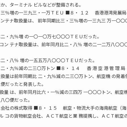
ほか、ターミナル ビルなどが整備される。
 三％増の一三九三・一万ＴＥＵ ■８・ １２ 香港港湾発展
コンテナ取扱量は、 前年同期比三・三％増の一三九三 万一〇〇
は二・九％増 の一〇一〇万七〇〇〇ＴＥＵだった。
ン テナ取扱量は、前年同月比二・八％ 増の二一二万八〇〇
は二・八％ 増の一五五万八〇〇〇ＴＥＵだった。
・九％減の二三〇万トン ■８・ １４ 香 港 空 港 管 理 局 
貨物取扱量は前年同期比 二・九％減の二三〇万トン、航空機 の発着
五便だったと発表した。
量 は、前年同月比六・一％減の三四万 一〇〇〇トン、航空
八八〇便だった。
会社の株式取得 ■８・ １５ 航空・物流大手の海南航空（海
ル コの貨物航空会社、ＡＣＴ航空と業 務提携し、ＡＣＴ航空