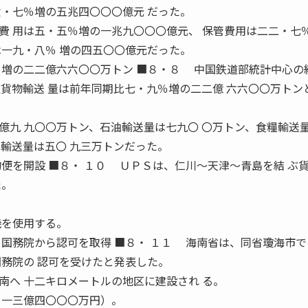
六・七％増の五兆四〇〇〇億元 だった。
 用は五・五％増の一兆九〇〇〇億元、 保管費用は二二・七
は一九・八％ 増の四五〇〇億元だった。
％増の二二億六六〇〇万トン ■８・８ 中国鉄道部統計中心の
道貨物輸送 量は前年同期比七・九％増の二二億 六六〇〇万トン
九 九〇〇万トン、石油輸送量は七九〇 〇万トン、食糧輸送
薬輸送量は五〇 九三万トンだった。
便を開設 ■８・ １０ ＵＰＳは、仁川〜天津〜青島を結 ぶ
た。
機を使用する。
 国務院から認可を取得 ■８・ １１ 海南省は、同省瓊海市
国務院の 認可を受けたと発表した。
へ 十二キロメートルの地区に建設され る。
 一三億四〇〇〇万円）。