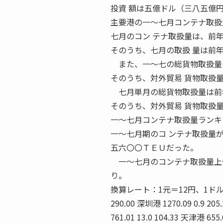
投資 額は五億ドル（三八五億
主要港の一〜七月コンテナ取扱
七月のコン テナ取扱量は、前
そのうち、七月の取扱 量は前
また、一〜七の総貨物取扱量は
そのうち、対外貿易 貨物取扱
七月単月の総貨物取扱量は前年
そのうち、対外貿易 貨物取扱
一〜七月コンテナ取扱量ランキ
一〜七月期のコ ンテナ取扱量
五六〇〇ＴＥＵだった。
一〜七月のコンテナ取扱量上位
り。
換算レート：1元＝12円、1ドル＝ 
290.00 深圳港 1270.09 0.9 20
761.01 13.0 104.33 天津港 655.