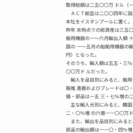
取得総額は二五〇〇万 ドル（
ＡＣＴ航空は二〇〇四年に設
本社をイスタンブールに置く。
昨年 末時点での総資産は三五
舶用機器の一〜六月輸出入額 
国の 一〜五月の船舶用機器の
円）となった。
そのうち、輸入額は五五・三％
〇〇万ド ルだった。
輸入を品目別にみると、舶用デ
舶推 進器およびブレードは〇
備・部品は一五 三・七％増の
主な輸入元別にみると、韓国か
二・〇％増 の六億一一〇〇万
また、輸出を品目別にみると、レ 
部品の輸出額は一一〇・四％増