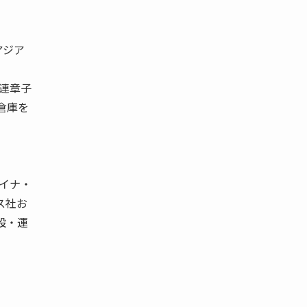
アジア
大連章子
倉庫を
ャイナ・
ス社お
設・運