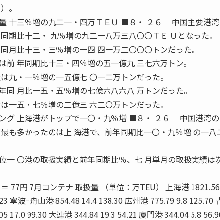
円）。
量 十三％増の九二一・四万ＴＥＵ ■８・ ２６ 中国主要港
年同期比十二・ 九％増の九二一八万三八〇〇ＴＥ Ｕとなった。
年同月比十三・三％増の一四 四一万二〇〇〇トンだった。
前 年同期比十三・四％増の五一億九 三七六万トン。
量は九・一％増の一五億七 〇一二万トンだった。
同 月比一五・五％増の七億六八六八 万トンだった。
量は一五・七％増の二億三 六二〇万トンだった。
ング 上海港がトップで一〇・九％増 ■８・ ２６ 中国港湾
が最も多かったのは上 海港で、前年同期比一〇・九％増 の一八
一 〇港の取扱実績と前年同期比％、七 月単月の取扱実績は
77円 7月コンテナ 取扱量 （単位：万TEU） 上海港 1821.56 1
5.23 寧波−舟山港 854.48 14.4 138.30 広州港 775.79 9.8 125.7
05 17.0 99.30 大連港 344.84 19.3 54.21 廈門港 344.04 5.8 56