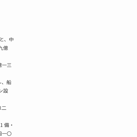
と、中
九億
億一三
ル、船
ン設
は二
1 備・
四一〇