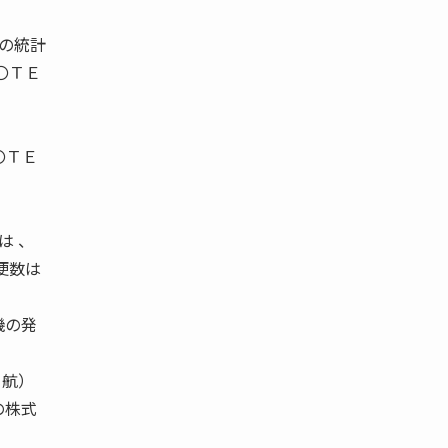
局の統計
〇ＴＥ
〇ＴＥ
は 、
便数は
機の発
 航）
の株式