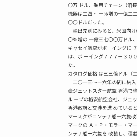
〇万 ドル、舶用チェーン（溶
機器は二四・ 一％増の一億二
〇〇ドルだった。
輸出先別にみると、米国向け輸
〇％増の 一億三七〇〇万ドル
キャセイ航空がボーイングに 
は、ボ ーイング７７７ー３０
た。
カタログ価格 は三三億ドル（
二〇一三〜一六年の間に納入
豪ジェットスター航空 香港で
ル ープの格安航空会社、ジェ
香港政府と交渉を進 めている
マースクがコンテナ船一六隻改
マークの Ａ・Ｐ・モラー・マ
ンテナ船十六隻を 改装し、積