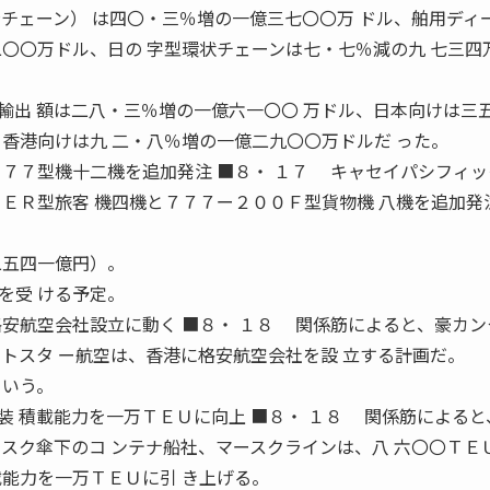
接チェーン） は四〇・三％増の一億三七〇〇万 ドル、舶用ディ
二〇〇万ドル、日の 字型環状チェーンは七・七％減の九 七三四
出 額は二八・三％増の一億六一〇〇 万ドル、日本向けは三
、香港向けは九 二・八％増の一億二九〇〇万ドルだ った。
７７７型機十二機を追加発注 ■８・ １７ キャセイパシフィ
０ＥＲ型旅客 機四機と７７７ー２００Ｆ型貨物機 八機を追加発
二五四一億円）。
を受 ける予定。
格安航空会社設立に動く ■８・ １８ 関係筋によると、豪カン
ットスタ ー航空は、香港に格安航空会社を設 立する計画だ。
という。
装 積載能力を一万ＴＥＵに向上 ■８・ １８ 関係筋によると
ースク傘下のコ ンテナ船社、マースクラインは、八 六〇〇ＴＥ
載能力を一万ＴＥＵに引 き上げる。