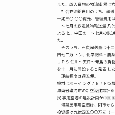
また、輸入貨物の物流総 額は
社会物流総費用のうち、輸送費
一兆三〇 〇〇億元、管理費用
一〜七月の鉄道貨物輸送量 八
よる と、中国の一〜七月の鉄
た。
そのうち、石炭輸送量は十二億
四七二万 トン、化学肥料・農
ＵＰＳ 仁川〜天津〜青島の貨物
を十一月に開設すると発表 し
運航頻度は週五便。
機材はボーイ ング７６７Ｆ型
海南省瓊海市の新空港建設計画
民 事用空港の建設計画が中国
博鰲民事用空港は、同市から南
投資額は九億四五〇〇万元（一