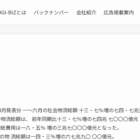
OGI-BIZとは
バックナンバー
会社紹介
広告掲載案内
011年8月発表分 一〜六月の社会物流総額 十三・七％増の七四・七兆
物流総額は、 前年同期比十三・七％増の七四兆 七〇〇〇億元
流総費用は一八・五％ 増の三兆七〇〇〇億元となった。
物 流総額は一四・三％増の六七兆九〇 〇〇億元。