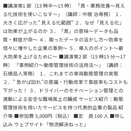
■講演第1 部（13 時半〜15 時） 「真・業務改善〜見え
る化技術を使いこなす〜」（講師：中根 治専務） １．
大きく広がった” 見える化範囲” ２．なぜ「見える化」
は効果が上がるのか ３．「真」の意味〜データも品
質・鮮度が命〜 ４．取ったデータの活かし方〜効果を
倍々に増やした企業の事例〜 ５．導入のポイント〜最
大効果を上げるために〜 ■講演第2 部（15 時15 分〜17
時） 「事例紹介〜動態管理技術の活用法〜」（講師：
石橋岳人常務） １．これまでの車両動態管理の実態
２．” 急がば回れ”の意識・行動改革で事故率もコストも
下がった！ ３．ドライバーのモチベーション管理との
連動による安全な職場風土の醸成 サービス紹介：動態
管理技術を用いたサービスを持つ代表的企業の製品 紹
介等 ■参加費 3,000円（税込） ■定 員 100 人 ■申し
込み ウェブサイト「物流解決ねっと」