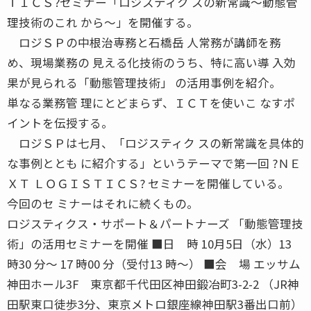
ＴＩＣＳ?セミナー「ロジスティク スの新常識〜動態管
理技術のこれ から〜」を開催する。
ロジＳＰの中根治専務と石橋岳 人常務が講師を務
め、現場業務の 見える化技術のうち、特に高い導 入効
果が見られる「動態管理技術」 の活用事例を紹介。
単なる業務管 理にとどまらず、ＩＣＴを使いこ なすポ
イントを伝授する。
ロジＳＰは七月、「ロジスティク スの新常識を具体的
な事例ととも に紹介する」というテーマで第一回 ?ＮＥ
ＸＴ ＬＯＧＩＳＴＩＣＳ? セミナーを開催している。
今回のセ ミナーはそれに続くもの。
ロジスティクス・サポート＆パートナーズ 「動態管理技
術」の活用セミナーを開催 ■日 時 10月5日（水）13
時30 分〜 17 時00 分（受付13 時〜） ■会 場 エッサム
神田ホール3F 東京都千代田区神田鍛冶町3-2-2 （JR神
田駅東口徒歩3分、東京メトロ銀座線神田駅3番出口前）