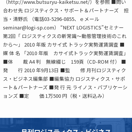
（http://www.butsuryu-kaiketsu.net/）を参照 ■問い
合わせ先 ロジスティクス・サポート＆パートナーズ 担
当・清野氏 （電話03-5296-0855、ｅメール
seminar@logi-sp.com） “NEXT LOGISTICS”セミナー
第2回「 ロジスティクスの新常識〜動態管理技術のこれ
から〜」 2010 年版 カサイ式 トラック実勢運賃調査 ■
媒 体 名 「2010 年版 カサイ式トラック実勢運賃調査」
■体 裁 A4 判 無線綴じ 159頁（CD-ROM 付） ■
発 行 2010 年9月13日 ■監 修 月刊ロジスティク
ス・ビジネス編集部 ■編集協力 ロジスティクス・サポ
ート＆パートナーズ ■発 行 元 ライノス・パブリケーシ
ョンズ ■定 価 1万500 円（税・送料込み）
月刊ロジスティクス・ビジネス