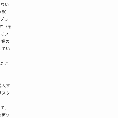
いない
 80
サプラ
している
してい
企業の
してい
れたこ
購入す
リスク
して、
の両ソ