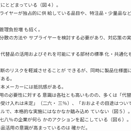
度にとどまっている（図４）。
イヤーが独占的に供 給している品目や、特注品・少量品な
管理負担増 も招く。
分散の方法や サプライヤーを検討する必要があり、対応策の
代替品の活用およびそれを可能にする部材の標準 化・共通化
寸断のリスクを軽減させることが できるが、同時に製品仕様面
がある。
 本メーカーには抵抗感がある。
の必要性に対する 意識は各社とも高いものの、多くは「代
の受け入れは未定」（二六・ 三％）、「おおよその目途はつい
ベルで、本格的な実施にはなかなか踏み込め ていない（図５）
八％の企業が何ら かのアクションを起こしている（図６）
替品活用の意識が高まっているのは 確かだ。