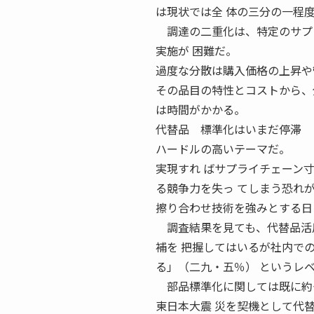
は現状では全 体の三分の一程
調達の二重化は、特定のサプラ
実施が 困難だ。
過度な分散は購入価格の上昇や
その品目の特性とコストから、
は時間がかかる。
代替品 標準化はいまだ停滞 
ハードルの高いテーマだ。
実現すれ ばサプライチェーン
る競争力を失っ てしまう恐れ
擦り合わせ技術を強みとする日
調査結果を見ても、代替品活用
補を 把握してはいるが社内で
る」（二九・五％） というレ
部品標準化に関しては既に約七
東日本大震 災を契機として代