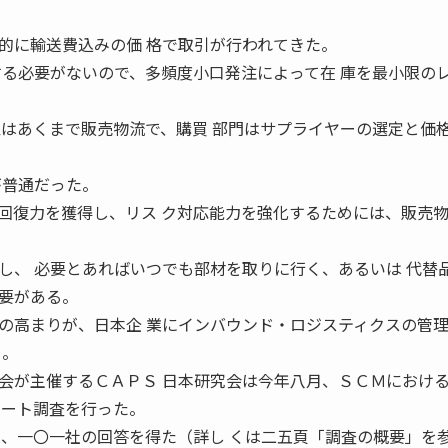
に輸送費込みの価 格で取引が行われてきた。
する必要がないので、多頻度小口発注によって在 庫を最小限の
象はあくまで販売物流で、購買 部門はサプライヤーの選定と価
が普通だった。
復力を獲得し、リス ク対応能力を強化するためには、販売
し、 必要とあればいつでも部材を取りに行く、あるいは 代替
要がある。
の高まりが、日本企 業にインバウンド・ロジスティクスの管
る。
が主催するＣＡＰＳ 日本研究会は今年八月、ＳＣＭにおけ
ケート調査を行った。
し、一〇一社の回答を得た（詳し くは二五頁「調査の概要」を