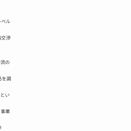
レベル
格交渉
物流の
品を調
理とい
る事業
参