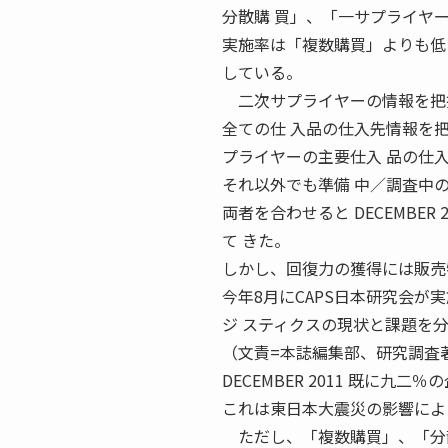
分散購 買」、「一サプライヤ
実施率は「複数購買」よりも低
している。
二次サプライヤーの情報を把握
全ての仕 入品の仕入先情報を
プライヤーの主要仕入 品の仕
それ以外でも準備 中／調査中
両者を合わせると DECEMB
て きた。
しかし、回復力の獲得には販売
今年8月にCAPS日本研究会が
ジ スティクスの現状と課題を
（文責=本誌編集部、研究調査著
DECEMBER 2011 既に
これは東日本大震災の影響によ
ただし、「複数購買」、「分散