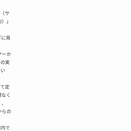
（サ
力）」
下に見
ヤーか
」の実
つい
して定
題なく
」、
からの
国内で