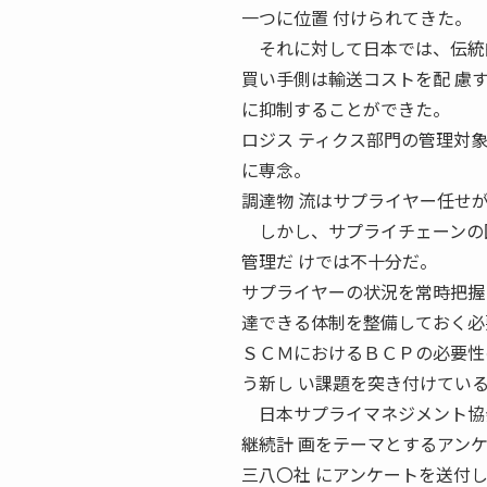
一つに位置 付けられてきた。
それに対して日本では、伝統的
買い手側は輸送コストを配 慮
に抑制することができた。
ロジス ティクス部門の管理対
に専念。
調達物 流はサプライヤー任せ
しかし、サプライチェーンの回
管理だ けでは不十分だ。
サプライヤーの状況を常時把握
達できる体制を整備しておく必
ＳＣＭにおけるＢＣＰの必要性
う新し い課題を突き付けてい
日本サプライマネジメント協会
継続計 画をテーマとするアン
三八〇社 にアンケートを送付