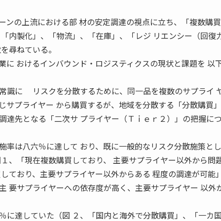
ンの上流における部 材の安定調達の視点に立ち、「複数購買
、「内製化」、「物流」、「在庫」、「レジ リエンシー（回復
状を尋ねている。
業に おけるインバウンド・ロジスティクスの現状と課題を 以
常識に リスクを分散するために、同一品を複数のサプライ 
じサプライヤー から購買するが、地域を分散する「分散購買
調達先となる「二次サ プライヤー（Ｔｉｅｒ２）」の把握に
率は八六％に達して おり、既に一般的なリスク分散施策と
図１、「現在複数購買しており、 主要サプライヤー以外から問
買しており、主要サプライヤー以外からある 程度の調達が可能
主 要サプライヤーへの依存度が高く、主要サプライヤー 以外
に達していた（図 ２、「国内と海外で分散購買」、「一カ