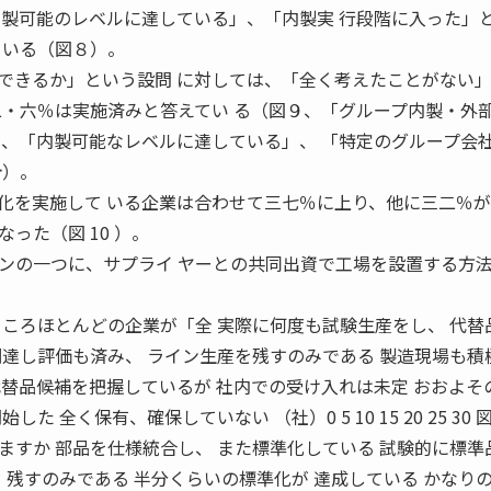
内製可能のレベルに達している」、「内製実 行段階に入った」
ている（図８）。
きるか」という設問 に対しては、「全く考えたことがない
二・六％は実施済みと答えてい る（図９、「グループ内製・外
」、「内製可能なレベルに達している」、 「特定のグループ会
計）。
化を実施して いる企業は合わせて三七％に上り、他に三二％が
った（図 10 ）。
の一つに、サプライ ヤーとの共同出資で工場を設置する方
ところほとんどの企業が「全 実際に何度も試験生産をし、 代替
調達し評価も済み、 ライン生産を残すのみである 製造現場も積
代替品候補を把握しているが 社内での受け入れは未定 おおよそ
 全く保有、確保していない （社）0 5 10 15 20 25 30 
ますか 部品を仕様統合し、 また標準化している 試験的に標準
 残すのみである 半分くらいの標準化が 達成している かなり