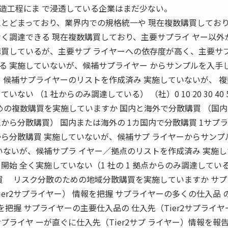
造工程にま で浸透している企業はまだ少ない。
にとどまっており、業界内での規格統一や 現在複数購買してお
なく調達できる 現在複数購買しており、主要サプライ ヤー以外
購買しているが、主要サプ ライヤーへの依存度が高く、主要サプ
る 実施していないが、候補サプライヤー からサンプルを入手
 候補サプライヤーのリストを作成済み 実施していないが、 
い （1 社からのみ調達している） （社）0 10 20 30 40 5
めの複数購買を実施していますか 国内と海外で分散購買 （国
から分散購買） 国内または海外の 1カ国内で分散購買 1サプ
から分散購買 実施していないが、候補サプ ライヤーからサンプ
いないが、候補サプラ イヤー／拠点のリストを作成済み 実施
開始 全く実施していない（1 社の 1 拠点からのみ調達してい
 分散購買 リスク分散のための地域分散購買を実施していますか サ
ier2サプライヤー） 情報を把握 サプライヤーの多くの仕入品 
報を把握 サプライヤーの主要仕入品の 仕入先（Tier2サプライヤ
プライヤ ーが直ぐに仕入先（Tier2サプ ライヤー）情報を報