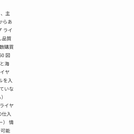
り、主
からあ
 ライ
し品質
複数購買
0 図
内と海
ライヤ
ルを入
していな
る）
プライヤ
の仕入
ー） 情
告可能