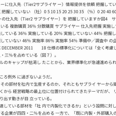
ーに仕入先（Tier2サプライヤ ー）情報提供を依頼 把握して
ない （社）0 5 10 15 20 25 30 35 （％）0 20 40 60
ーの仕入先（Tier2 サプライヤー）を 把握していますか図4 
る 複数購買 36％ 分散購買 サプライヤー 仕入先把握 実施
実施している 36％ 実施している 20％ 実施していない 44％ 把握
握していない 46％ 実施率 86％ 実施率 54％ 準備中／調査中 の
対応 DECEMBER 2011 18 仕様の標準化については「全く考慮
五・三％を占めている（図７）。
のキャップが枯渇し たことから、業界標準化が急遽進めら
ころ例外 に過ぎないようだ。
その部材を社内で生産するのか、それともサプライ ヤーから
くから 経営戦略の最上位に位置付けられてきたテーマだが、 
り出す動きが目 立っている。
している部材を「社 内で内製化できるか」という設問に対
する企業が四四・二％を占める 一方で、「既に内製・外部購入