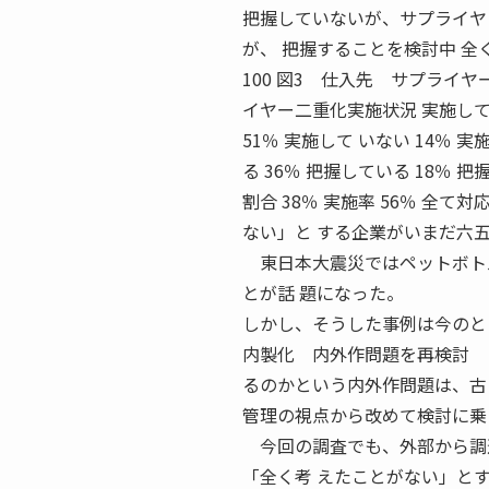
把握していないが、サプライヤ 
が、 把握することを検討中 全く把握してい
100 図3 仕入先 サプライヤ
イヤー二重化実施状況 実施してい
51％ 実施して いない 14％ 
る 36％ 把握している 18％ 把
割合 38％ 実施率 56％ 全て
ない」と する企業がいまだ六
東日本大震災ではペットボトル
とが話 題になった。
しかし、そうした事例は今のと
内製化 内外作問題を再検討 
るのかという内外作問題は、古
管理の視点から改めて検討に乗
今回の調査でも、外部から調達
「全く考 えたことがない」と