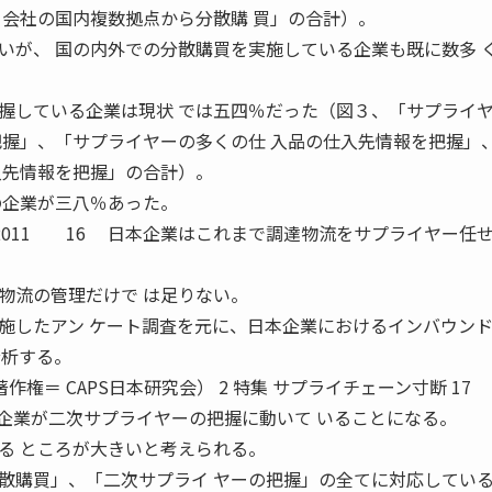
ー会社の国内複数拠点から分散購 買」の合計）。
いが、 国の内外での分散購買を実施している企業も既に数多 
している企業は現状 では五四％だった（図３、「サプライ
把握」、「サプライヤーの多くの仕 入品の仕入先情報を把握」
入先情報を把握」の合計）。
の企業が三八％あった。
ER 2011 16 日本企業はこれまで調達物流をサプライヤー任
物流の管理だけで は足りない。
実施したアン ケート調査を元に、日本企業におけるインバウン
分析する。
作権＝ CAPS日本研究会） 2 特集 サプライチェーン寸断 1
九二％の企業が二次サプライヤーの把握に動いて いることになる。
る ところが大きいと考えられる。
購買」、「二次サプライ ヤーの把握」の全てに対応してい