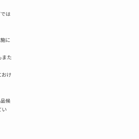
どでは
実施に
もまた
におけ
替品候
てい
。
。