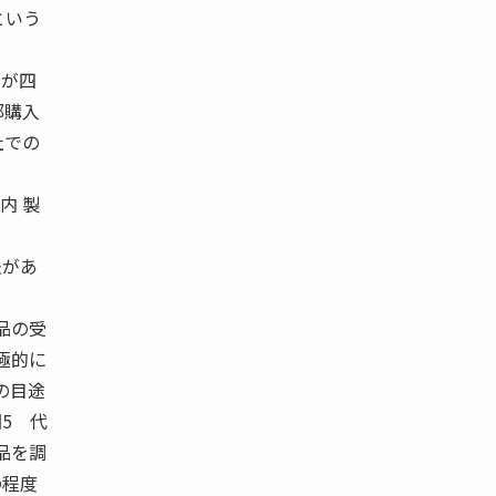
という
」が四
部購入
社での
内 製
法があ
品の受
極的に
の目途
図5 代
品を調
の程度