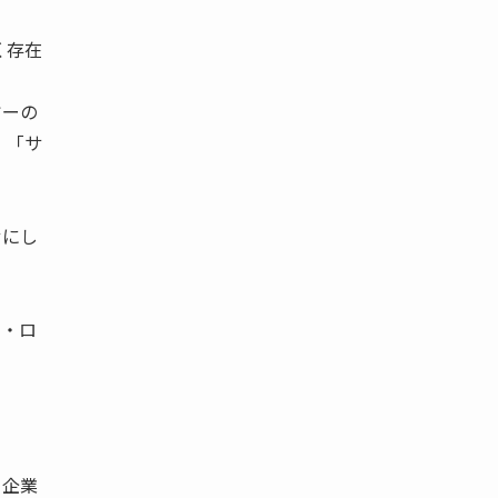
く存在
ヤーの
、「サ
せにし
ド・ロ
7
る企業