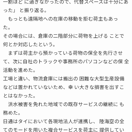
一割ほど に過ぎなかったので、代替スペースは十分にあ
った」 と振り返る。
もっとも遠隔地への在庫の移動を拒む荷主もあっ
た。
その場合には、倉庫の二階部分に荷物を上げる ことで
何とか対応したという。
まずは荷主から預かっている荷物の保全を先行させ
て、次に自社のトラックや事務所のパソコンなどの保 全
活動を進めた。
工場と違い、物流倉庫には搬出の 困難な大型生産設備
などは置かれていないため、幸 い大きな損害を出すこ
とはなかった。
洪水被害を免れた地域での既存サービスの継続に も
務めた。
日通はタイにおいて各現地法人が連携し、 陸海空の全
てのモードを用いた複合サービスを荷主に 提供してい