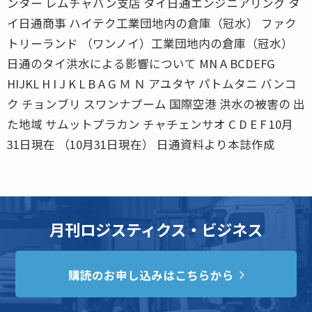
ンター レムチャバン支店 タイ日通エンジニアリング タ
イ日通商事 ハイテク工業団地内の倉庫（冠水） ファク
トリーランド （ワンノイ）工業団地内の倉庫（冠水）
日通のタイ洪水による影響について MN A BCDEFG
HIJKL H I J K L B A G Ｍ Ｎ アユタヤ パトムタニ バンコ
ク チョンブリ スワンナプーム 国際空港 洪水の被害の 出
た地域 サムットプラカン チャチェンサオ C D E F 10月
31日現在 （10月31日現在） 日通資料より本誌作成
月刊ロジスティクス・ビジネス
購読のお申し込みはこちらから