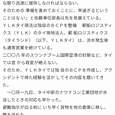
な限り迅速に提供しなければならない。
そのための 準備を進めておくことに、早過ぎるという
ことはな い」と佐藤専任部長は先を見据えている。
ＹＬＫタイ現法は独自のＢＣＰを整備 郵船ロジスティ
クス（ＹＬＫ）のタイ現地法人、郵 船ロジスティクス
（タイランド）（以下、ＹＬＫタイ） は、洪水発生後
も通常営業を続けている。
二〇〇八 年のスワンナプーム国際空港の封鎖など、タイ
では昔 から政変が絶えない。
そのため、ＹＬＫタイでは独 自のＢＣＰを作成し、アク
シデントで得た経験を活か してその内容を磨いてき
た。
一〇月一九日、タイ中部のナワナコン工業団地が水
没したときの対応も早かった。
避難指示が出る前に いち早く貨物を他の倉庫に移し、
難を逃れた。