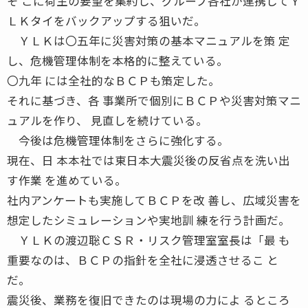
そ こに荷主の要望を集約し、グループ各社が連携してＹ
ＬＫタイをバックアップする狙いだ。
ＹＬＫは〇五年に災害対策の基本マニュアルを策 定
し、危機管理体制を本格的に整えている。
〇九年 には全社的なＢＣＰも策定した。
それに基づき、各 事業所で個別にＢＣＰや災害対策マニ
ュアルを作り、 見直しを続けている。
今後は危機管理体制をさらに強化する。
現在、日 本本社では東日本大震災後の反省点を洗い出
す作業 を進めている。
社内アンケートも実施してＢＣＰを改 善し、広域災害を
想定したシミュレーションや実地訓 練を行う計画だ。
ＹＬＫの渡辺聡ＣＳＲ・リスク管理室室長は「最 も
重要なのは、ＢＣＰの指針を全社に浸透させるこ と
だ。
震災後、業務を復旧できたのは現場の力によ るところ