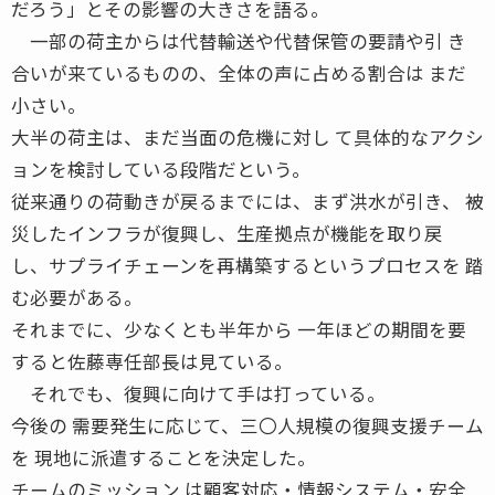
だろう」とその影響の大きさを語る。
一部の荷主からは代替輸送や代替保管の要請や引 き
合いが来ているものの、全体の声に占める割合は まだ
小さい。
大半の荷主は、まだ当面の危機に対し て具体的なアクシ
ョンを検討している段階だという。
従来通りの荷動きが戻るまでには、まず洪水が引き、 被
災したインフラが復興し、生産拠点が機能を取り戻
し、サプライチェーンを再構築するというプロセスを 踏
む必要がある。
それまでに、少なくとも半年から 一年ほどの期間を要
すると佐藤専任部長は見ている。
それでも、復興に向けて手は打っている。
今後の 需要発生に応じて、三〇人規模の復興支援チーム
を 現地に派遣することを決定した。
チームのミッション は顧客対応・情報システム・安全