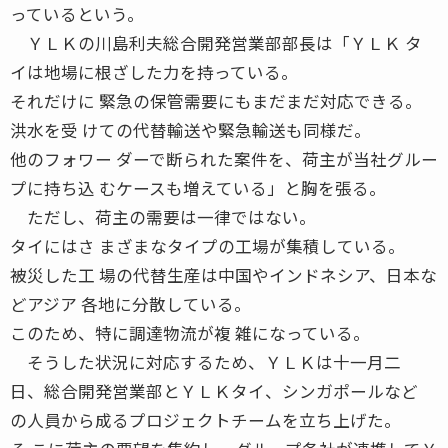
っているという。
ＹＬＫの川島利夫総合開発営業部部長は「ＹＬＫ タ
イは地場に根ざした力を持っている。
それだけに 緊急の保管需要にもまだまだ対応できる。
洪水を受 けての代替輸送や緊急輸送も同様だ。
他のフォワー ダーで断られた案件を、荷主が当社グルー
プに持ち込 むケースも増えている」と胸を張る。
ただし、荷主の需要は一律ではない。
タイにはさ まざまなタイプの工場が集積している。
被災した工 場の代替生産は中国やインドネシア、日本な
どアジア 各地に分散している。
このため、特に調達物流が複 雑になっている。
そうした状況に対応するため、ＹＬＫは十一月二
日、総合開発営業部とＹＬＫタイ、シンガポールなど
の人員から成るプロジェクトチームを立ち上げた。