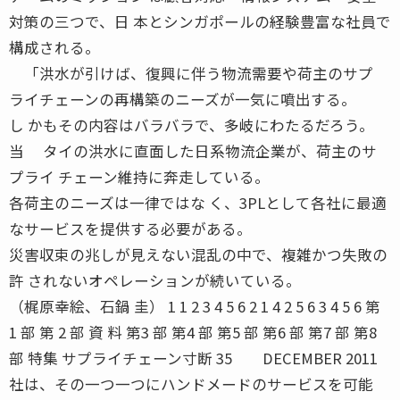
対策の三つで、日 本とシンガポールの経験豊富な社員で
構成される。
「洪水が引けば、復興に伴う物流需要や荷主のサプ
ライチェーンの再構築のニーズが一気に噴出する。
し かもその内容はバラバラで、多岐にわたるだろう。
当 タイの洪水に直面した日系物流企業が、荷主のサ
プライ チェーン維持に奔走している。
各荷主のニーズは一律ではな く、3PLとして各社に最適
なサービスを提供する必要がある。
災害収束の兆しが見えない混乱の中で、複雑かつ失敗の
許 されないオペレーションが続いている。
（梶原幸絵、石鍋 圭） 1 1 2 3 4 5 6 2 1 4 2 5 6 3 4 5 6 第
1 部 第 2 部 資 料 第3 部 第4 部 第5 部 第6 部 第7 部 第8
部 特集 サプライチェーン寸断 35 DECEMBER 2011
社は、その一つ一つにハンドメードのサービスを可能