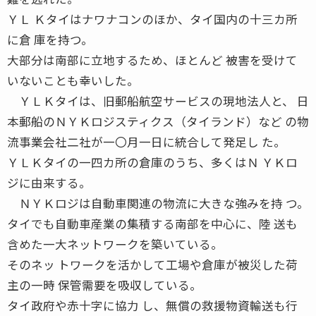
ＹＬ Ｋタイはナワナコンのほか、タイ国内の十三カ所
に倉 庫を持つ。
大部分は南部に立地するため、ほとんど 被害を受けて
いないことも幸いした。
ＹＬＫタイは、旧郵船航空サービスの現地法人と、 日
本郵船のＮＹＫロジスティクス（タイランド）など の物
流事業会社二社が一〇月一日に統合して発足し た。
ＹＬＫタイの一四カ所の倉庫のうち、多くはＮ ＹＫロ
ジに由来する。
ＮＹＫロジは自動車関連の物流に大きな強みを持 つ。
タイでも自動車産業の集積する南部を中心に、陸 送も
含めた一大ネットワークを築いている。
そのネッ トワークを活かして工場や倉庫が被災した荷
主の一時 保管需要を吸収している。
タイ政府や赤十字に協力 し、無償の救援物資輸送も行