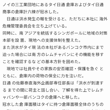
ノイの三工業団地にあるタイ日通 倉庫およびタイ日通
商事の倉庫計六棟が冠水した。
日通は洪水発生の報を受けると、ただちに本社に 海外
危機管理委員会を立ち上げている。
同時に、南 アジアを統括するシンガポールに地域の対策
本部を設 置、現地への支援体制を整えた。
また洪水がタイ現 法の本社があるバンコク市内にまで
迫った場合には南 方のレムチャバンにその機能を移す
ことを確認するな どの基本方針を固めた。
現地では社員やその家族の安否確認・保護を急ぐ と
ともに、倉庫内の荷物の保全に力を注いだ。
日通 の佐藤泰直海外企画部専任部長は「洪水が到達す
る までの間に荷主と話し合い、了解を得た上でレムチ
ャバンや一部バンコクの倉庫へと移した。
冠水した倉 庫面積はタイに持つ倉庫面積全体のうちの