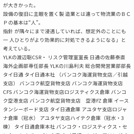
が大きかった。
設備の復旧に主眼を置く製 造業とは違って物流業のＢＣ
Ｐの基本は“人”。
指針 が隅々にまで浸透していれば、想定外のことにも
一 人ひとりがより効果的に対処できるようになる」と
考えている。
YLKの渡辺聡CSR・ リスク管理室室長 日通の佐藤泰直
海外企画部専任部長 YLKの川島利夫 総合開発営業部部長
タイ日通 タイ日通本社 （バンコク海運貨物支店／引越
支店） バンコク航空貨物支店 バンコク海運貨物支店
CFS バンコク海運貨物支店ロジスティクス倉庫 バンコ
ク空港支店 バンコク航空貨物支店 空港FZ 倉庫 イース
タンシーボード支店 タイ日通倉庫 アユタヤ支店ロジャ
ナ倉庫（冠水） アユタヤ支店ハイテク倉庫（冠水・3
棟） タイ日通倉庫本社 バンコク・ロジスティクス・セ