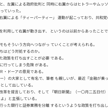
、左翼による政府批判と 同時に右翼からはヒトラーやムッ
まっていった。
翼による「ティーパーティー」 運動が起こっており、共和党
利用して右翼が動き出す、 というのは以前からあったことで
もそういう方向へつながっ ていくことが考えられる。
ちはどう対処するのか。
政策を打ち出すことが必要 である。
に行ってしまう危険 がある。
Ｒ・ドーアの意見である。
ジー）の大家として有名で、筆者 も親しいが、最近『金融が乗
書として出している。
革を提言しており、そして 『朝日新聞』（一〇月二五日付）
せよ」と主張している。
った銀行と証券業務を分離 するというような政策を打ち出