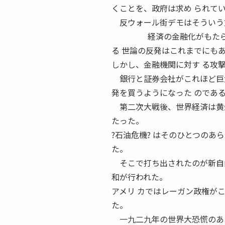
くことを、政府は求め られて
反ウォール街デモはそういう方
経済の金融化がもたらした
る 世論の反発はこれまでにも
しかし、金融機関に対す る攻
銀行と証券会社がこれほど巨大
発を買うようになった のであ
第二次大戦後、世界経済は黄金
たった。
?石油危機? はそのひとつのあ
た。
そこで打ち出されたのが新自由
和が行われた。
アメリ カではレーガン政権が
た。
一九二九年の世界大恐慌のあと