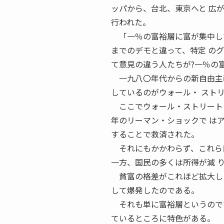
ッパから、台北、東京へと 広
行われた。
「一％の富裕層に富が集中して
までのデモと違って、特定 の
て意見の違う人たちが?一％の富
一九八〇年代からの新自由主義
しているのがウォール・ スト
ここでウォール・ストリートと
年のリーマン・ショックで は
することで救済された。
それにもかかわらず、これら巨
一方、国民の多くは所得が減 
貧富の格差がこれほど拡大した
して爆発したのである。
それも単に富裕層というのでな
ているところに特色がある。