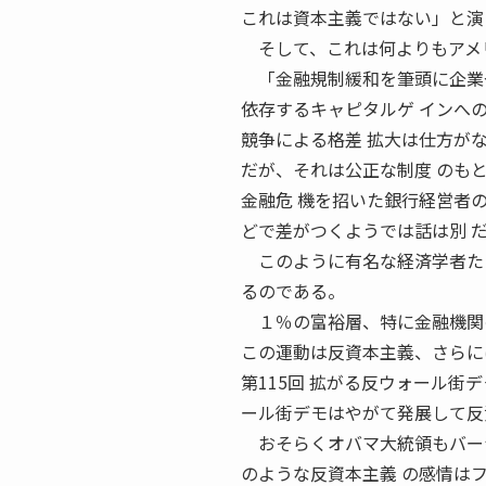
これは資本主義ではない」と演
そして、これは何よりもアメリ
「金融規制緩和を筆頭に企業や
依存するキャピタルゲ インへ
競争による格差 拡大は仕方が
だが、それは公正な制度 のも
金融危 機を招いた銀行経営者
どで差がつくようでは話は別 
このように有名な経済学者たち
るのである。
１％の富裕層、特に金融機関の
この運動は反資本主義、さらに
第115回 拡がる反ウォール街
ール街デモはやがて発展して反
おそらくオバマ大統領もバーナ
のような反資本主義 の感情は