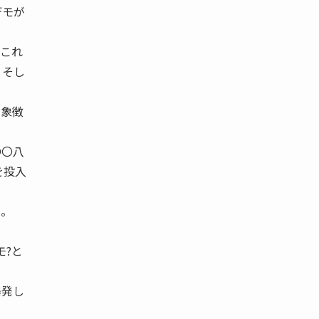
デモが
これ
、そし
を象徴
〇〇八
を投入
る。
モ?と
爆発し