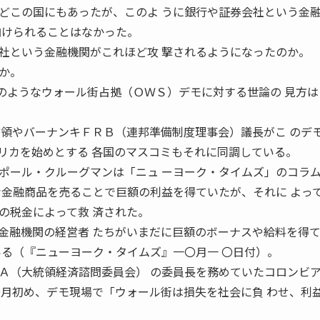
この国にもあったが、このよ うに銀行や証券会社という金
向けられることはなかった。
という金融機関がこれほど攻 撃されるようになったのか。
か。
なウォール街占拠（ＯＷＳ）デモに対する世論の 見方は
統領やバーナンキＦＲＢ（連邦準備制度理事会）議長がこ のデ
リカを始めとする 各国のマスコミもそれに同調している。
ール・クルーグマンは「ニュ ーヨーク・タイムズ」のコラ
な金融商品を売ることで巨額の利益を得ていたが、それに よっ
の税金によって救 済された。
金融機関の経営者 たちがいまだに巨額のボーナスや給料を得
いる（『ニューヨーク・タイムズ』一〇月一 〇日付）。
（大統領経済諮問委員会） の委員長を務めていたコロンビ
〇月初め、デモ現場で「ウォール街は損失を社会に負 わせ、利