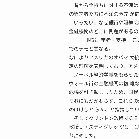
昔から金持ちに対する不満はど
の経営者たちに不満の矛先 が
いったい、なぜ銀行や証券会社
金融機関のどこに問題があるの
世論、学者も支持 このよう
でのデモと異なる。
なによりアメリカのオバマ 大
定の理解を表明しており、アメ
ノーベル経済学賞をもらったポ
ウォール街の金融機関は複 雑
危機を引き起こしたため、国民
それにもかかわらず、これらの
のはけしか らん、と指摘して
そしてクリントン政権でＣＥＡ
教授Ｊ・スティグリッ ツは一
り占めした。