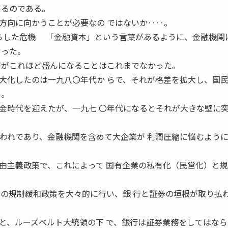
いるのである。
向に向かうことが必要なの ではないか‥‥。
危機 「金融資本」という言葉があるように、金融機関
あった。
撃がこれほど盛んになることはこれまでなかった。
化したのは一九八〇年代か らで、それが格差を拡大し、国
る。
時代を迎えたが、一九七 〇年代になるとそれが大きな壁に
らわれであり、金融機関を含めて大企業が 利潤圧縮に悩むよう
主義政策で、これによって 国有企業の私有化（民営化）と規
この規制緩和政策を大々的に行い、銀 行と証券の垣根が取り払
、ルーズベルト大統領の下 で、銀行は証券業務をしてはなら