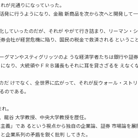
それが元通りになっていった。
発に行うようになり、金融 新商品を次から次へと開発して一
していったのだが、それが やがて行き詰まり、リーマン・シ
証券会社が経営危機に陥り、国民の税金で救済される というこ
グマンやスティグリッツのよ うな経済学者たちは銀行や証
うになり、大統領やＦＲＢ議長もそれに耳を貸さざるを えなく
カだ けでなく、全世界に広がって、それが反ウォール・ストリ
るのである。
まれ。
、龍谷 大学教授、中央大学教授を歴任。
本主義」であ るという視点から独自の企業論、証券 市場論を展
いと企業系列の矛盾を鋭く批判 してきた。