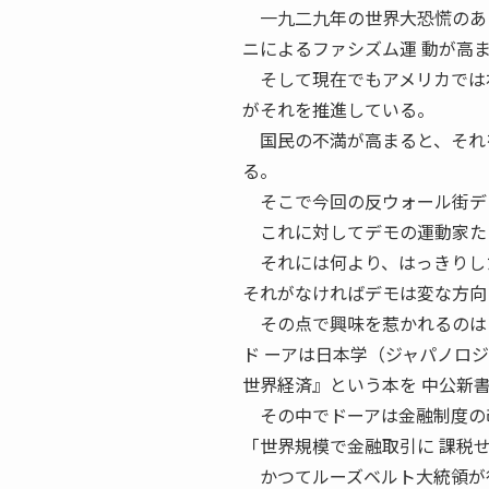
一九二九年の世界大恐慌のあと
ニによるファシズム運 動が高
そして現在でもアメリカでは右
がそれを推進している。
国民の不満が高まると、それを
る。
そこで今回の反ウォール街デモ
これに対してデモの運動家た
それには何より、はっきりした
それがなければデモは変な方向
その点で興味を惹かれるのは
ド ーアは日本学（ジャパノロ
世界経済』という本を 中公新
その中でドーアは金融制度の改
「世界規模で金融取引に 課税
かつてルーズベルト大統領が行