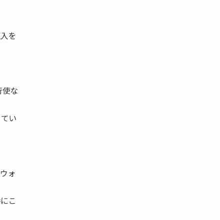
収入を
行使な
してい
反ウォ
時にこ