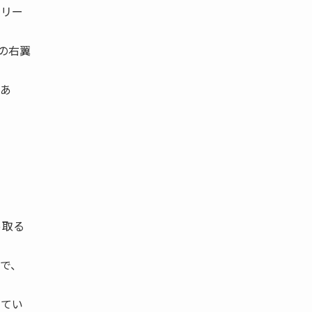
ソリー
の右翼
あ
っ取る
で、
してい