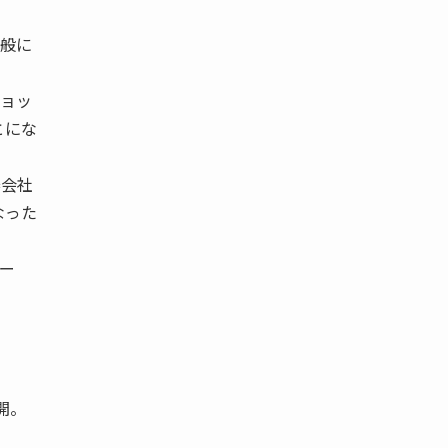
般に
ョッ
とにな
券会社
なった
ー
開。