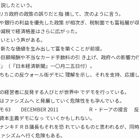
 説したという。
カ政府の政策の誤りだと指 摘して、次のように言う。
銀行の利益を優先した政策 が相次ぎ、税制面でも富裕層が
の減税で経済格差はさらに広がった。
ないという声がある。
と新たな価値を生み出して富を築くことが前提。
の巨額報酬や不当なカード手数料の引 き上げ、政府への影響力
だ」（『日本経済新聞』一〇月二五日付）。
もこの反ウォール街デモに 理解を示し、それを支持、応援
経営者に反発する人びとが世界中 でデモを行っている。
はファシズムへ と発展していく危険性をも孕んでいる。
デモ 63 DECEMBER 2011 Ｒ・ドーアの提言 
資本主義デモになっ ていくかもしれない。
ンキＦＲＢ議長もそれを恐 れているものと思われるが、同
ファシズムへ行く危険もある。