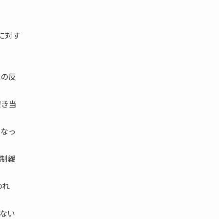
に対す
民の反
突き当
になっ
制緩
われ
ない