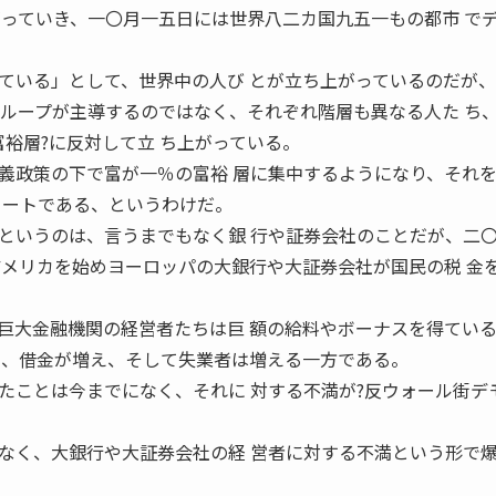
がっていき、一〇月一五日には世界八二カ国九五一もの都市 で
いる」として、世界中の人び とが立ち上がっているのだが、
グループが主導するのではなく、それぞれ階層も異なる人た ち
裕層?に反対して立 ち上がっている。
政策の下で富が一％の富裕 層に集中するようになり、それ
リートである、というわけだ。
いうのは、言うまでもなく銀 行や証券会社のことだが、二
アメリカを始めヨーロッパの大銀行や大証券会社が国民の税 金
大金融機関の経営者たちは巨 額の給料やボーナスを得てい
り、借金が増え、そして失業者は増える一方である。
ことは今までになく、それに 対する不満が?反ウォール街デ
く、大銀行や大証券会社の経 営者に対する不満という形で