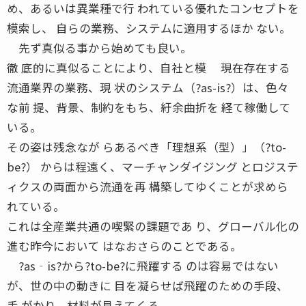
め、あるいは異業種で行 われている優れたコンセプトを
模索し、 自らの業務、システムに適用するほか ない。
先ず真似る事から始めても良い。
徹 底的に真似ることにより、自社と模 現在存在する
流通業界の業務、現 状のシステム（?as-is?）は、色々
な前 提、背景、制約をもち、紆余曲折を 経て稼働して
いる。
その姿は残念なが らあるべき「理想系（型）」（?to-
be?） からは程遠く、マーチャンダイジング とロジステ
ィクスの両面から流通を再 構築してゆくことが求めら
れている。
これは全産業共通の喫緊の課題であ り、グローバル化の
進む昨今において はなおさらのことである。
?as‐is?から?to-be?に飛躍する のは容易ではない
が、世の中の動きに 目を凝らせば飛躍のための手段、
手 がかり、材料が見えてくる。