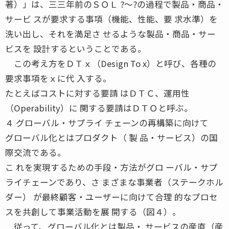
著）」は、三三年前のＳＯＬ ?〜?の過程で製品・商品・
サービ スが要求する事項（機能、性能、要 求水準）を
洗い出し、それを満足さ せるような製品・商品・サー
ビスを 設計するということである。
この考え方をＤＴｘ（Design To x）と呼び、各種の
要求事項をｘに代 入する。
たとえばコストに対する要請 はＤＴＣ、運用性
（Operability）に 関する要請はＤＴＯと呼ぶ。
４ グローバル・サプライ チェーンの再構築に向けて
グローバル化とはプロダクト（ 製 品・サービス）の国
際交流である。
こ れを実現するための手段・方法がグロ ーバル・サプ
ライチェーンであり、さ まざまな事業者（ステークホル
ダー） が最終顧客・ユーザーに向けて合理 的なプロセ
スを共創して事業活動を展 開する（図４）。
従って、グローバル化とは製品・ サービスの産直（産