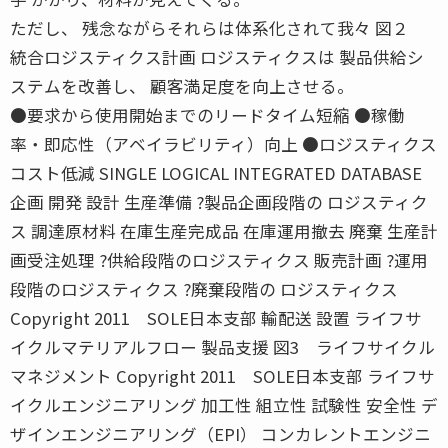
ただし、 残念ながらそれらは体系化されて我々 図２
統合ロジスティクス計画 ロジスティクスは 製品供給シ
ステムを改善し、 顧客満足度を向上させる。
●要求から使用開始までのリードタイム短縮 ●稼働
率・即応性（アベイラビリティ）向上 ●ロジスティクス
コスト低減 SINGLE LOGICAL INTEGRATED DATABASE
企画 開発 設計 生産準備 ?製品企画段階の ロジスティク
ス 調達原材料 在庫生産完成品 在庫運用撤去 廃棄 生産計
画受注処理 ?供給段階のロジスティクス 販売計画 ?運用
段階のロジスティクス ?廃棄段階の ロジスティクス
Copyright 2011 SOLE日本支部 輸配送 設置 ライフサ
イクルマテリアルフロー 製品支援 図3 ライフサイクル
マネジメント Copyright 2011 SOLE日本支部 ライフサ
イクルエンジニアリング 加工性 組立性 試験性 安全性 デ
ザインエンジニアリング（EPI） コンカレントエンジニ