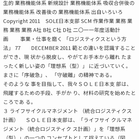
生的 業務機能体系 新規設計 業務機能体系 吸収合併後の
業務機能体系 改善後の 業務機能体系 出自いろいろ
Copyright 2011 SOLE日本支部 SCM 作業作業 業務 業
務 業務 業務 A社 B社 C社 D社 二〇一一年度活動計
画 事業・仕事を磨く 「ロジスティクスという方
法」 77 DECEMBER 2011 範との違いを認識すること
ができ、現 状から脱皮し、やがてお手本から離れ たま
ったく新しい姿の「理想系（型）」 に近づいていく。
まさに「序破急」、 「守破離」の精神である。
そのような 事を目指して、我々ＳＯＬＥ日本支 部は、
飛躍するための手段、手がか り、材料の研究を始めたと
ころであ る。
３ ライフサイクルマネジメント （統合ロジスティクス
計画） ＳＯＬＥ日本支部は、「ライフサイ クルマネ
ジメント（統合ロジスティク ス計画）」を「理想系
（型）」の一つの コンセプトとして捉えている（図