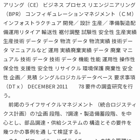
アリング（CE） ビジネス プロセス リエンジニアリング
（BPR） コンフィギュレーションマネジメント（ＣＭ）
インフォストラクチュア 開発／ 設計 生産／ 準備製造配
備運用リタイア 輸送性 裾付調整 試験性 安全性 生産実績
生産技術 データ データ 物流 データ 物流実績 技術デー
タ マニュアルなど 運用 実績廃棄実績 データ 廃棄 マニ
ュアル 技術 データ 技術 データ 機能 性能 運用性 操作性
保全性 支援性 安全性 リサイクル 環境保護 廃棄性 安全
性 企画／ 見積 シングルロジカルデータベース 要求事項
（DTｘ） DECEMBER 2011 78 要件の調査研究を行
う。
前掲のライフサイクルマネジメント （統合ロジスティ
クス計画）の?企画 段階、?調達・製造備蓄段階、を中
心とし、部品調達・供給システムの 構造とその要件を
幾つかの事例を通 して検証する。