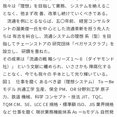
我々は「理想」を目指して業務、 システムを絶えるこ
となく、弛まず改 善、改革し続けていくべきである。
流通を例にとるならば、五〇年前、 経営コンサルタ
ントの渥美俊一氏を中 心とした流通革新を担う先人た
ちは 有志を糾合し、流通システムの理想 系（型）を目
指してチェーンストアの 研究団体「ペガサスクラブ」を
設立し、 研鑽を重ねた。
その成果は「流通の戦 略シリーズ１〜８（ダイヤモンド
社）」 という文献に纏められ、いささかも 陳腐化する
ことなく、今でも我々の 手本として光り輝いている。
図１ 仕事を磨く あるべき姿（理想システム） To ーBe
モデル 共通工学 生産、保全 PM、OR 分野別工学 原子
力、鉄道 機械、科学 コンセプト・技法 JIT、TQC、
TQM CM、SE、LCC CE 規格・標準額 ISO、JIS 業界規格
など 仕事を磨く 現状業務機能体系 As ーIsモデル 自然発