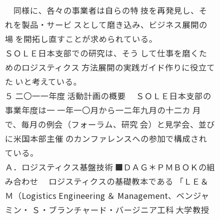
同様に、各々の事業者は自らの特 技を再発見し、そ
れを製品・サービ スとして磨き込み、ビジネス展開の
場 を開拓し直すことが求められている。
ＳＯＬＥ日本支部での研究は、そう して仕事を磨くた
めのロジスティクス 方法展開の実践ガイド作りに役立て
た いと考えている。
５ 二〇一一年度 活動計画の概要 ＳＯＬＥ日本支部の
事業年度は一 一年一〇月から一二年九月の十二カ 月
で、毎月の例会（フォーラム、研究 会）と見学会、並び
に米国本部主催 のカンファレンスへの参加で構成され
ている。
Ａ．ロジスティクス基盤技術 ■ＤＡＧ＊ＰＭＢＯＫの組
み合わせ ロジスティクスの基礎教本である 「ＬＥ＆
Ｍ（Logistics Engineering ＆ Management、ベンジャ
ミン・ Ｓ・ブランチャード・バージニア工科 大学教授