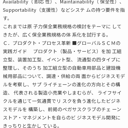
Availability（ 即応 性）、Maintainability（ 保全性）、
Supportability（支援性）などシステ ムの持つ要件を指
す。
これまでは原 子力保全業務規格の検討をテーマに して
きたが、広く保全業務規格の体 系化を試行する。
Ｃ．プロダクト・プロセス革新 ■グローバルＳＣＭの
実践ガイド プロダクト（製品・サービス）を加 工組
立型、装置加工型、イベント型、 流通型の四タイプに
整理し、そのうち 加工組立型の自動車用部品と建設機
械用部品について、調達・供給の両 面からビジネスモデ
ルを考察し、サプ ライチェーンの進化の方向とその構
造、 代表される製造小売業やしまむらが、 ライフサイ
クルを通じて一気通貫でリ スクを負う進化したビジネ
スモデルを 構築し、前掲のペガサスクラブのチェ ーン
ストア・マネジメントを自らのビ ジネスモデル開発に
きっちりと生かし ている。