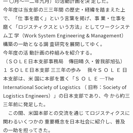
一 〇月〜一二年九月）の活動計画を決 定した。
今年度は当支部の三三年間 の歴史・経緯を踏まえた上
で、「仕 事を磨く」という言葉を掲げ、事 業・仕事を
磨く「ロジスティクスと いう方法」としてワークシステ
ム工 学（Work System Engineering & Management）
構築の一助となる調 査研究を展開してゆく。
今年度の活 動計画の枠組みを紹介する。
（ＳＯＬＥ日本支部事務局 傳田晴 久・曽我部旭弘）
１ ＳＯＬＥ日本支部 三三年の歩み 我々Ｓ Ｏ Ｌ Ｅ 日
本支部は、米 国に本部を置く「Ｓ Ｏ Ｌ Ｅ ─The
International Society of Logistics （ 旧称：Society of
Logistics Engineers）」の日本支部であり、今 から約三
三年前に発足した。
この間、米国本部との交流を通じ てロジスティクスに
関わるいくつかの 重要概念を日本社会に紹介し、普及
の一助を担ってきた。