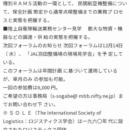
種別ＲＡＭＳ活動の一環として、 民間航空機整備につい
て、保全計画 策定から通常点検整備までの業務プ ロセ
スと実態を把握する。
■陸上自衛隊輸送業務センター見学 膨大な物資・機
器などの調達・供 給の実態を把握する。
次回フォーラムのお知らせ 次回フォーラムは12月14日
（ 水）、 「JAL羽田整備場の現場見学会」を予 定して
いる。
このフォーラムは年間計画 に基づいて運用している
が、単月のみ の参加も可能。
一回の参加費は6,000 円。
ご希望の方は事務局（s-sogabe@ mbb.nifty.ne.jp）ま
でお問い合わせ下 さい。
※ Ｓ Ｏ Ｌ Ｅ（The International Society of
Logistics：ロジスティクス学会）は一九六〇年 代に設
立されたロジスティクス団体。