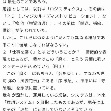
は 最近のことであろう。
用語 としては、以前は「ロジス ティクス」、その前は
「ＰＤ （ フィジカル・ディストリ ビューション）」な
いし「物 流（物資流通）」、その前は 「輸送、補給、
供給」が使 われていた。
しかし、これ らは似たように見えても異 なる概念であ
ることに留意 しなければならない。
２ 「仕事を磨く」とは どういうことか？ 情緒的な表
現ではあるが、 我々はこの「磨く」と言う 言葉に強い
メッセージを込 めている（図１）。
この「磨く」はもちろん 「芸を磨く」、すなわち世
阿 弥の「風姿花伝」にある「序 破急」、あるいは「守
破離」 を念頭に置いている。
我々 が設計し、運用している業務、シス テムは、本来
「理想システム」を目指 したものであるが、現在はま
だその 「理想」に到達していないと考えてい る。