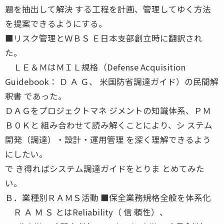
題を抽出して解決 する工程を計画、管理してゆく方法
を提案できるようにする。
■リスク管理とＷＢＳ Ｅ日本支部創立時に翻訳され
た。
ＬＥ＆ＭはＭＩＬ規格（Defense Acquisition
Guidebook： Ｄ Ａ Ｇ、 米国防省調達ガイド）の民間解
釈書 であった。
ＤＡＧをプロジェクトマネ ジメントの知識体系、ＰＭ
Ｂ０Ｋと 組み合わせて読み解くことにより、シ ステム
開発（調達）・設計・運用管理 を深く理解できるよう
にしたい。
で き得ればシステム調達ガイドをとりま とめてみた
い。
Ｂ．業種別ＲＡＭＳ活動 ■保全業務規格全般を体系化
Ｒ Ａ Ｍ Ｓ とはReliability（ 信 頼性）、