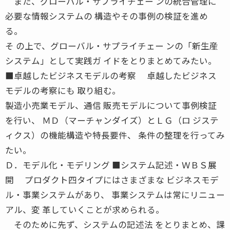
また、グローバル・サプライチェー ンの統合管理に
必要な情報システムの 構造やその事例の検証を進め
る。
そ の上で、グローバル・サプライチェー ンの「新生産
システム」として実践ガ イドをとりまとめてみたい。
■卓越したビジネスモデルの考察 卓越したビジネス
モデルの考察にも 取り組む。
製造小売業モデル、通信 販売モデルについて事例検証
を行い、 ＭＤ（マーチャンダイズ）とＬＧ（ロ ジステ
ィクス）の機能構造や特長要件、 条件の整理を行ってみ
たい。
Ｄ．モデル化・モデリング ■システム記述・ＷＢＳ展
開 プロダクト四タイプにはさまざまな ビジネスモデ
ル・事業システムがあり、 事業システムは常にリニュー
アル、変 革していくことが求められる。
そのために先ず、システムの記述法 をとりまとめ、課