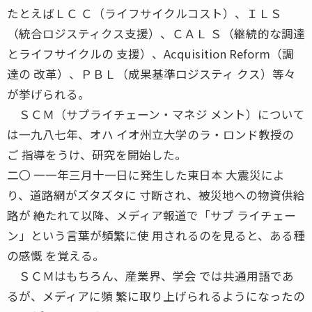
たとえばＬＣ Ｃ（ライフサイクルコスト）、ＩＬＳ
（統合ロジスティクス支援）、ＣＡＬ Ｓ（継続的な調達
とライフサイクルの 支援）、Acquisition Reform（調
達の 改革）、ＰＢＬ（成果基準ロジスティ クス）等々
が挙げられる。
ＳＣＭ（サプライチェーン・マネジ メント）について
は一九八七年、オハ イオ州立大学のラ・ロンド教授の
ご 指導をうけ、研究を開始した。
二〇 一一年三月十一日に発生した東日本 大震災によ
り、道路網がズタズタに 寸断され、被災地への物資供給
路が 絶たれて以降、メディア報道で「サプ ライチェー
ン」という言葉が頻繁に使 用されるのを見ると、ある種
の感慨 を覚える。
ＳＣＭはもちろん、産業界、学会 では共通用語であ
るが、メディアに頻 繁に取り上げられるようになったの