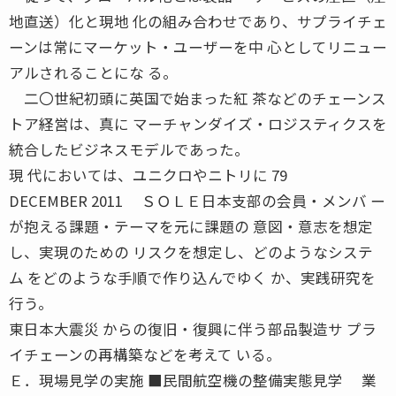
地直送）化と現地 化の組み合わせであり、サプライチェ
ーンは常にマーケット・ユーザーを中 心としてリニュー
アルされることにな る。
二〇世紀初頭に英国で始まった紅 茶などのチェーンス
トア経営は、真に マーチャンダイズ・ロジスティクスを
統合したビジネスモデルであった。
現 代においては、ユニクロやニトリに 79
DECEMBER 2011 ＳＯＬＥ日本支部の会員・メンバ ー
が抱える課題・テーマを元に課題の 意図・意志を想定
し、実現のための リスクを想定し、どのようなシステ
ム をどのような手順で作り込んでゆく か、実践研究を
行う。
東日本大震災 からの復旧・復興に伴う部品製造サ プラ
イチェーンの再構築などを考えて いる。
Ｅ．現場見学の実施 ■民間航空機の整備実態見学 業