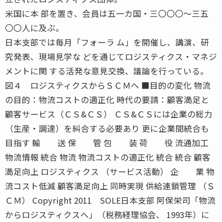
米国に本 部を置き、会員は五一カ国・三〇〇〇〜三五
〇〇人に及ぶ。
日本支部では毎月「フォーラ ム」を開催し、講演、研
究発表、現場見学な どを通じてロジスティクス・マネジ
メントに関 する活発な意見交換、議論を行っている。
図４ ロジスティクスからＳＣＭへ ■目的の変化 物流
の目的：物流コストの適正化 時代の要請：顧客満足と
顧客サービス（ＣＳ&ＣＳ） ＣＳ&ＣＳには企業の総力
（生産・調達）を糾合する必要あり 更に企業間統合も
目指す 輸 送 保 管 包 装 荷 役 流通加工
物流情報 統合 物流 物流コストの適正化 統合 統合 顧客
満足向上 ロジスティクス （サービス活動） 企 業 物
流コスト低減 顧客満足向上 同時実現 供給連鎖管理 （Ｓ
ＣＭ） Copyright 2011 SOLE日本支部 阿保栄司「物流
からロジスティクスへ」（税務経理協会、 1993年）に