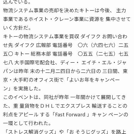
込んでいる。
物流システム事業の売却を決めたキトーは今後、 主力
事業であるホイスト・クレーン事業に資源を 集中させて
いく方針だ。
キトーの物流システム事業を買収 ダイフク お問い合わ
せ先 ダイフク 広報部 電話番号 〇六（六四七六）二五
五〇 キトー 総務本部 電話番号 〇五五（二七五）七五
七八 大手国際宅配会社、ディー・ エイチ・エル・ジャ
パンは昨年 末の十二月二四日から二六日の 三日間、東
京・大手町のオフィス街で「よいお年をキャンペー
ン」を実施した。
このイベントは、同社が昨年 一年間かけて展開してき
た、重 量貨物をＤＨＬでエクスプレス 輸送することの
利点をアピール する「Fast Forward 」キャン ペーンの
一環として行われた。
「ストレス解消グッズ」や「お そうじグッズ」を路上