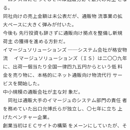
る。
同社向けの売上金額は未公表だが、通販物 流事業の拡
大ペースに大きく弾みが付いた。
今後も 先行投資も辞さずに通販向け拠点を整備し新規
荷主 の獲得を進める方針だ。
イマージュソリューションズ ──システム会社が格安物
流 イマージュソリューションズ（ＩＳ）は二〇〇九年
に、出荷一個当たり全国一律四九五円からという低 料
金を売り物に、本格的にネット通販向け物流代行 サー
ビスを開始した。
中小規模の通販会社が主な対 象だ。
同社は通販大手のイマージュのシステム部門の責任 者
を務めていた出口允博氏らが独立し、〇七年に立ち 上
げたベンチャー企業。
創業当初はＥＣサイトの構築 をメーンにしていたが、そ