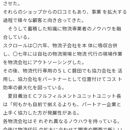
させた。
それらのショップからの口コミもあり、事業 を拡大する
過程で様々な顧客と向き合ってきた。
そうして蓄積した知識に物流専業者のノウハウを融
合している。
スクロールは〇六年、物流子会社を本 体に吸収合併
し、〇七年には自社の物流現場と物流 代行の現場作業
を物流会社にアウトソーシングした。
その後、物流代行専用のＳＬＣ磐田でも協力会社を 活
用し、協力会社をパートナーとして位置付けてコス ト
効率の最大化を図っている。
夏目義治ＥＣフルフィルメントユニットユニット長
は「何もかも自前で揃えるよりも、パートナー企業と
上手く協力した方が発展性がある。
各物流会社はそ れぞれ異なるノウハウを持っている。
今後は物流代行 の拡大に合わせて関東や関西で新しい