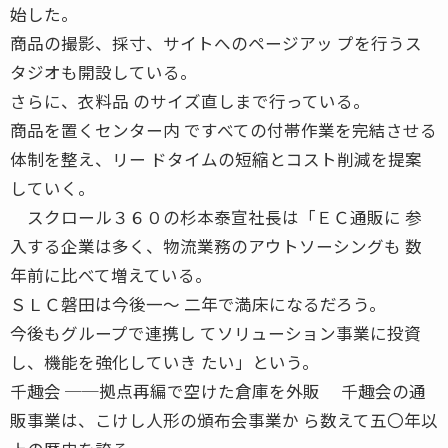
始した。
商品の撮影、採寸、サイトへのページアッ プを行うス
タジオも開設している。
さらに、衣料品 のサイズ直しまで行っている。
商品を置くセンター内 ですべての付帯作業を完結させる
体制を整え、リー ドタイムの短縮とコスト削減を提案
していく。
スクロール３６０の杉本泰宣社長は「ＥＣ通販に 参
入する企業は多く、物流業務のアウトソーシングも 数
年前に比べて増えている。
ＳＬＣ磐田は今後一〜 二年で満床になるだろう。
今後もグループで連携し てソリューション事業に投資
し、機能を強化していき たい」という。
千趣会 ──拠点再編で空けた倉庫を外販 千趣会の通
販事業は、こけし人形の頒布会事業か ら数えて五〇年以