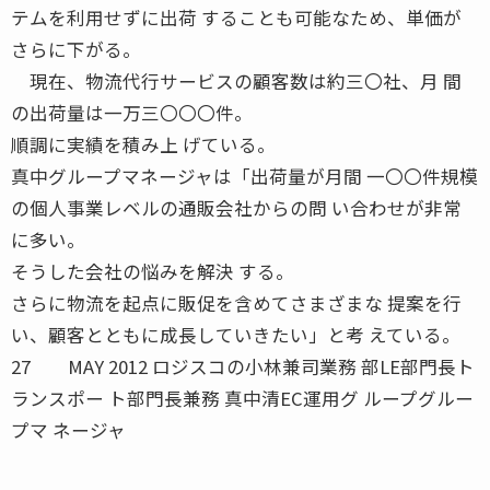
テムを利用せずに出荷 することも可能なため、単価が
さらに下がる。
現在、物流代行サービスの顧客数は約三〇社、月 間
の出荷量は一万三〇〇〇件。
順調に実績を積み上 げている。
真中グループマネージャは「出荷量が月間 一〇〇件規模
の個人事業レベルの通販会社からの問 い合わせが非常
に多い。
そうした会社の悩みを解決 する。
さらに物流を起点に販促を含めてさまざまな 提案を行
い、顧客とともに成長していきたい」と考 えている。
27 MAY 2012 ロジスコの小林兼司業務 部LE部門長ト
ランスポー ト部門長兼務 真中清EC運用グ ループグルー
プマ ネージャ