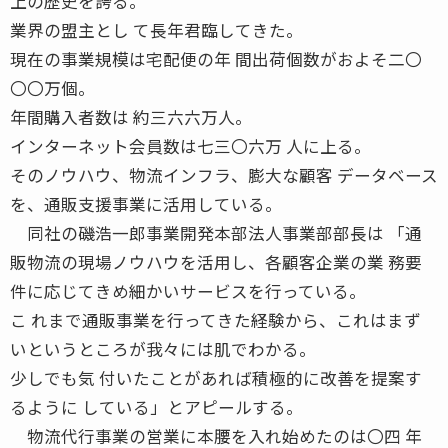
上の歴史を誇る。
業界の盟主とし て長年君臨してきた。
現在の事業規模は宅配便の年 間出荷個数がおよそ二〇
〇〇万個。
年間購入者数は 約三六六万人。
インターネット会員数は七三〇六万 人に上る。
そのノウハウ、物流インフラ、膨大な顧客 データベース
を、通販支援事業に活用している。
同社の磯浩一郎事業開発本部法人事業部部長は 「通
販物流の現場ノウハウを活用し、各顧客企業の業 務要
件に応じてきめ細かいサービスを行っている。
こ れまで通販事業を行ってきた経験から、これはまず
いというところが我々には肌でわかる。
少しでも気 付いたことがあれば積極的に改善を提案す
るように している」とアピールする。
物流代行事業の営業に本腰を入れ始めたのは〇四 年