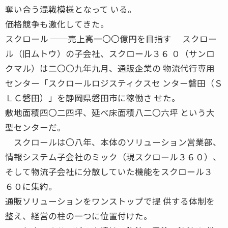
奪い合う混戦模様となって いる。
価格競争も激化してきた。
スクロール ──売上高一〇〇億円を目指す スクロー
ル（旧ムトウ）の子会社、スクロール３６ ０（サンロ
クマル）は二〇〇九年九月、通販企業の 物流代行専用
センター「スクロールロジスティクスセ ンター磐田（Ｓ
ＬＣ磐田）」を静岡県磐田市に稼働さ せた。
敷地面積四〇二四坪、延べ床面積八二〇六坪 という大
型センターだ。
スクロールは〇八年、本体のソリューション営業部、
情報システム子会社のミック（現スクロール３６０）、
そして物流子会社に分散していた機能をスクロール３
６０に集約。
通販ソリューションをワンストップで提 供する体制を
整え、経営の柱の一つに位置付けた。