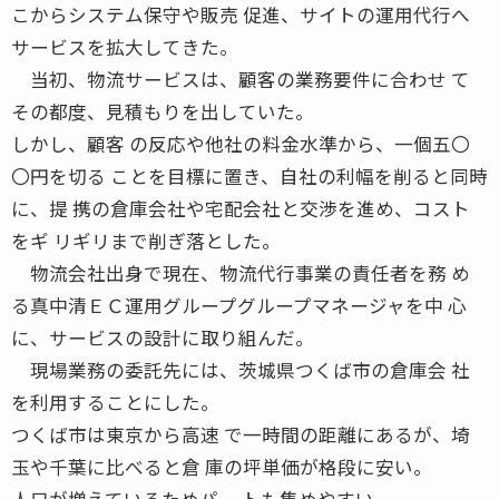
こからシステム保守や販売 促進、サイトの運用代行へ
サービスを拡大してきた。
当初、物流サービスは、顧客の業務要件に合わせ て
その都度、見積もりを出していた。
しかし、顧客 の反応や他社の料金水準から、一個五〇
〇円を切る ことを目標に置き、自社の利幅を削ると同時
に、提 携の倉庫会社や宅配会社と交渉を進め、コスト
をギ リギリまで削ぎ落とした。
物流会社出身で現在、物流代行事業の責任者を務 め
る真中清ＥＣ運用グループグループマネージャを中 心
に、サービスの設計に取り組んだ。
現場業務の委託先には、茨城県つくば市の倉庫会 社
を利用することにした。
つくば市は東京から高速 で一時間の距離にあるが、埼
玉や千葉に比べると倉 庫の坪単価が格段に安い。
人口が増えているためパー トも集めやすい。