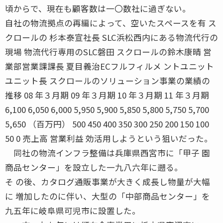
頃からで、現在も顧客数は一〇数社に過ぎない。
自社の物流拠点の再編によって、空いたスペースを有 ス
クロールの 杉本泰宣社長 SLC浜松西内にある物流代行の
現場 物流代行専用のSLC磐田 スクロールの鈴木康晴 営
業部営業課課長 夏目義治ECフルフィルメ ントユニット
ユニット長 スクロールのソリューション事業の業績の
推移 08 年３月期 09 年３月期 10 年３月期 11 年３月期
6,100 6,050 6,000 5,950 5,900 5,850 5,800 5,750 5,700
5,650 （百万円） 500 450 400 350 300 250 200 150 100
50 0 売上高 営業利益 効活用しようという狙いだった。
同社の物流インフラ整備は兵庫県西宮市に「甲子 園
商品センター」を設立した一九八六年に遡る。
そ の後、カタログ通販事業が大きく成長し物量が大幅
に 増加したのに伴い、大型の「中部商品センター」を
九五年に岐阜県可児市に設置した。