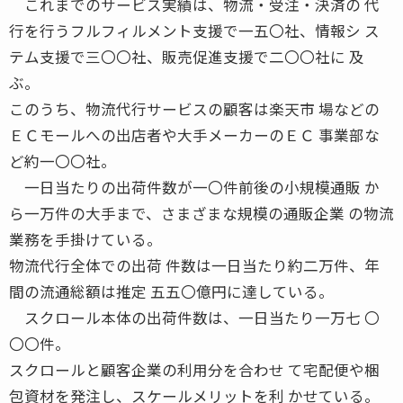
これまでのサービス実績は、物流・受注・決済の 代
行を行うフルフィルメント支援で一五〇社、情報シ ス
テム支援で三〇〇社、販売促進支援で二〇〇社に 及
ぶ。
このうち、物流代行サービスの顧客は楽天市 場などの
ＥＣモールへの出店者や大手メーカーのＥＣ 事業部な
ど約一〇〇社。
一日当たりの出荷件数が一〇件前後の小規模通販 か
ら一万件の大手まで、さまざまな規模の通販企業 の物流
業務を手掛けている。
物流代行全体での出荷 件数は一日当たり約二万件、年
間の流通総額は推定 五五〇億円に達している。
スクロール本体の出荷件数は、一日当たり一万七 〇
〇〇件。
スクロールと顧客企業の利用分を合わせ て宅配便や梱
包資材を発注し、スケールメリットを利 かせている。