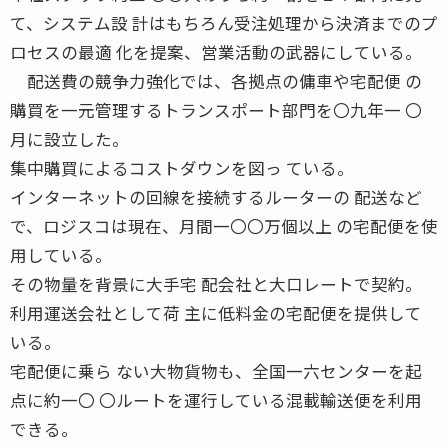
て、システム設 計はもちろん受注処理から決済までのプ
ロセスの最適 化を提案、営業活動の武器にしている。
配送費の競争力強化では、各拠点の傭車や宅配便 の
購買を一元管理するトランスポート部門を〇九年一 〇
月に設立した。
集中購買によるコストダウンを図っ ている。
インターネットの回線を接続するルーターの 配送など
で、ロジスコは現在、月間一〇〇万個以上 の宅配便を使
用している。
その物量を背景に大手宅 配会社と大口レートで契約。
利用運送会社として荷 主に低料金の宅配便を提供して
いる。
宅配便に乗ら ない大物貨物も、全国一六センターを起
点に約一〇 〇ルートを運行している混載輸送便を利用
できる。