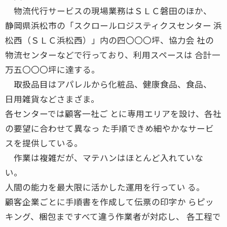
物流代行サービスの現場業務はＳＬＣ磐田のほか、
静岡県浜松市の「スクロールロジスティクスセンター 浜
松西（ＳＬＣ浜松西）」内の四〇〇〇坪、協力会 社の
物流センターなどで行っており、利用スペースは 合計一
万五〇〇〇坪に達する。
取扱品目はアパレルから化粧品、健康食品、食品、
日用雑貨などさまざま。
各センターでは顧客一社ご とに専用エリアを設け、各社
の要望に合わせて異なっ た手順できめ細やかなサービ
スを提供している。
作業は複雑だが、マテハンはほとんど入れていな
い。
人間の能力を最大限に活かした運用を行ってい る。
顧客企業ごとに手順書を作成して伝票の印字か らピッ
キング、梱包まですべて違う作業者が対応し、 各工程で