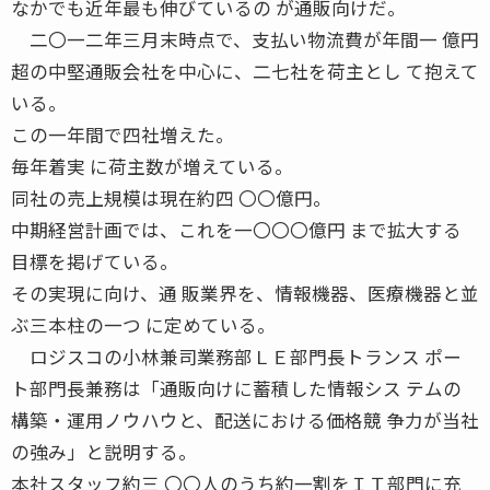
なかでも近年最も伸びているの が通販向けだ。
二〇一二年三月末時点で、支払い物流費が年間一 億円
超の中堅通販会社を中心に、二七社を荷主とし て抱えて
いる。
この一年間で四社増えた。
毎年着実 に荷主数が増えている。
同社の売上規模は現在約四 〇〇億円。
中期経営計画では、これを一〇〇〇億円 まで拡大する
目標を掲げている。
その実現に向け、通 販業界を、情報機器、医療機器と並
ぶ三本柱の一つ に定めている。
ロジスコの小林兼司業務部ＬＥ部門長トランス ポー
ト部門長兼務は「通販向けに蓄積した情報シス テムの
構築・運用ノウハウと、配送における価格競 争力が当社
の強み」と説明する。
本社スタッフ約三 〇〇人のうち約一割をＩＴ部門に充