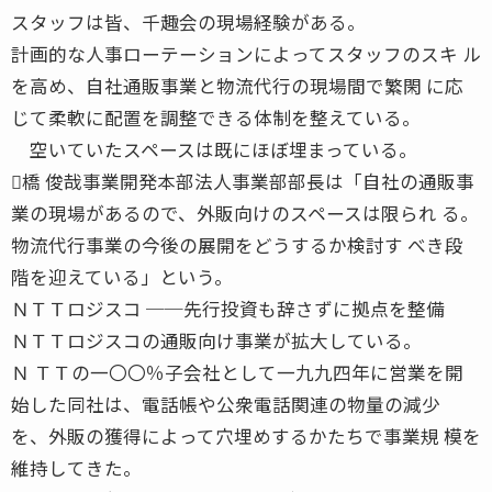
スタッフは皆、千趣会の現場経験がある。
計画的な人事ローテーションによってスタッフのスキ ル
を高め、自社通販事業と物流代行の現場間で繁閑 に応
じて柔軟に配置を調整できる体制を整えている。
空いていたスペースは既にほぼ埋まっている。
橋 俊哉事業開発本部法人事業部部長は「自社の通販事
業の現場があるので、外販向けのスペースは限られ る。
物流代行事業の今後の展開をどうするか検討す べき段
階を迎えている」という。
ＮＴＴロジスコ ──先行投資も辞さずに拠点を整備
ＮＴＴロジスコの通販向け事業が拡大している。
Ｎ ＴＴの一〇〇％子会社として一九九四年に営業を開
始した同社は、電話帳や公衆電話関連の物量の減少
を、外販の獲得によって穴埋めするかたちで事業規 模を
維持してきた。