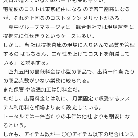
宅配便のコストは東京経由になる ので若干割高になる
が、それを上回るのコストダウン メリットがある。
真中グループマネージャは「競合他社では現場運営 は
提携先に任せきりというケースも多い。
しかし、当 社は提携倉庫の現場に入り込んで品質を管理
するの はもちろん、生産性を上げてコストを削減して
いる」 と説明する。
四九五円の最低料金は小型の商品で、出荷一件当 たり
の商品点数が少ない業務に絞られる。
また保管 や流通加工は別料金だ。
ただし、出荷料金とは別に、 月額固定で収受するシス
テム利用料を相場より安く設 定している。
トータルでは一件当たりの単価は他社 よりも割安にな
るという。
しかも、アイテム数が一 〇〇アイテム以下の場合はシス