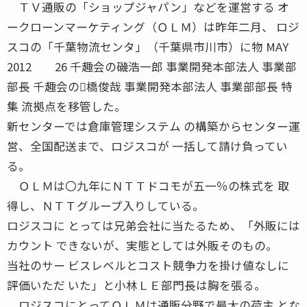
ＴＶ通販の「ショップジャパン」などを運営する オ
ークローンマーケティング（ＯＬＭ）は昨年二月、 ロジ
スコの「千葉物流センタ」（千葉県市川市）に物 MAY
2012 26 千趣会の磯浩一郎 事業開発本部法人 事業部
部長 千趣会の橋俊哉 事業開発本部法人 事業部部長 特
集 流拠点を移管した。
新センターでは倉庫管理システム の構築からセンター運
営、全国配送まで、ロジスコが 一括して請け負ってい
る。
ＯＬＭは〇九年にＮＴＴドコモが五一％の株式を 取
得し、ＮＴＴグループ入りしている。
ロジスコに とっては兄弟会社に当たるため、「外販には
カウント できないが、実態としては外販そのもの。
当社のサー ビスレベルとコスト競争力を掛け値なしに
評価いただ いた」と小林ＬＥ部門長は胸を張る。
ロジスコにとってＯＬＭは通販分野で最大の荷主 とな