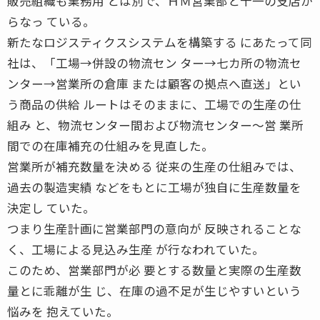
販売組織も業務用 とは別で、ＨＭ営業部と十一の支店か
らなっ ている。
新たなロジスティクスシステムを構築する にあたって同
社は、「工場→併設の物流セン ター→七カ所の物流セ
ンター→営業所の倉庫 または顧客の拠点へ直送」とい
う商品の供給 ルートはそのままに、工場での生産の仕
組み と、物流センター間および物流センター〜営 業所
間での在庫補充の仕組みを見直した。
営業所が補充数量を決める 従来の生産の仕組みでは、
過去の製造実績 などをもとに工場が独自に生産数量を
決定し ていた。
つまり生産計画に営業部門の意向が 反映されることな
く、工場による見込み生産 が行なわれていた。
このため、営業部門が必 要とする数量と実際の生産数
量とに乖離が生 じ、在庫の過不足が生じやすいという
悩みを 抱えていた。