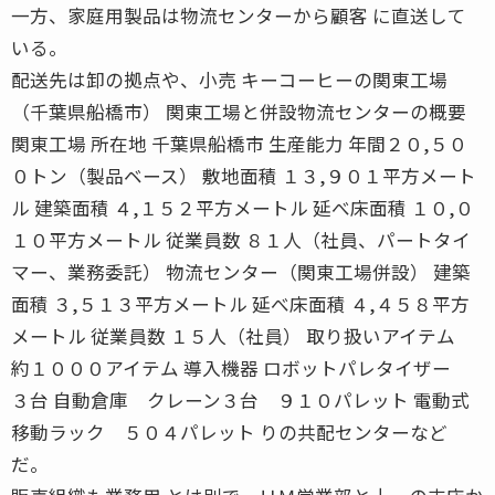
一方、家庭用製品は物流センターから顧客 に直送して
いる。
配送先は卸の拠点や、小売 キーコーヒーの関東工場
（千葉県船橋市） 関東工場と併設物流センターの概要
関東工場 所在地 千葉県船橋市 生産能力 年間２０,５０
０トン（製品ベース） 敷地面積 １３,９０１平方メート
ル 建築面積 ４,１５２平方メートル 延べ床面積 １０,０
１０平方メートル 従業員数 ８１人（社員、パートタイ
マー、業務委託） 物流センター（関東工場併設） 建築
面積 ３,５１３平方メートル 延べ床面積 ４,４５８平方
メートル 従業員数 １５人（社員） 取り扱いアイテム
約１０００アイテム 導入機器 ロボットパレタイザー
３台 自動倉庫 クレーン３台 ９１０パレット 電動式
移動ラック ５０４パレット りの共配センターなど
だ。