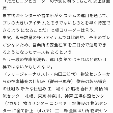
「ただしコンピューターの予測に頼ってもこれ 以上は無
理。
まず物流センターや営業所がシ ステムの運用を通じて、
ブレの大きいアイテ ムとそうでないものとを早く特定で
きるよう になることだ」と橋口リーダーは言う。
事実、販売数量の多いアイテムでは比較的、 予測のブレ
が少ないため、営業所の安全在庫 を三日分で運用でき
るようになったケースも あるという。
もう一段の在庫削減も、運用次 第ではそれほど遠い目
標ではないかもしれな い。
（フリージャーナリスト・内田三知代） 物流センターか
らの在庫補充の仕組み（従来→現在） 従来の製品補充
の仕組み 新たな仕組み 工 場 仙台 船橋 春日井 鳥栖 物
流センター 札幌、東京 神奈川、神戸 工場併設センター
（7カ所） 物流センター コンベヤ 工場併設の 物流セン
ター に全て計上 （4カ所） 工 場 全国 4カ所 物流セン