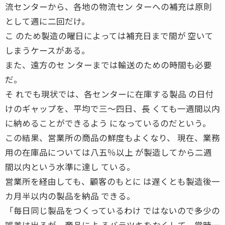
流センターから、各地の物流セン ターへの補充は原則
として週に二回だけ。
こ のため製造の曜日によっては補充日まで間が 空いて
しまうケースがある。
また、遠方のセ ンターまでは輸送のための時間も必要
だ。
そ れでも現状では、各センターに在庫する製品 の日付
けのギャップを、平均で三〜四日、長 くても一週間以内
に納めることができるよう になっているのだという。
この結果、営業所の商品の鮮度もよくなり、 現在、業務
用の在庫品については八五％以上 が製造してから二週
間以内という水準に達し ている。
営業所を経由しても、顧客のもとに は遅くとも製造後一
カ月半以内の製品を納品 できる。
「毎日同じ製品をつくっているわけ ではないので多少の
誤差は出るが、商品によ るバラツキをなくして、常時一