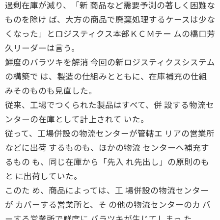
過剰在庫が減り、「新 商品など需要予測の著しく困難な
ものを除け ば、大方の商品で廃棄処理するケースは少な
くなった」とロジスティクス本部ＫＣＭチー ムの橋口芳
久リーダーは言う。
鮮度のバラツキを解消 今回の新ロジスティクスシステム
の構築で は、製造の仕組みとともに、在庫補充の仕組
みそのものも見直した。
従来、工場でつくられた製品はすべて、併 設する物流セ
ンターの在庫として計上されて いた。
従って、工場併設の物流センターが管轄エ リアの営業所
などに出荷 するものも、ほかの物流 センターへ補充す
るもの も、同じ在庫から「先入 れ先出し」の原則のも
と に出荷していた。
このた め、商品によっては、工 場併設の物流センター
が カバーする営業所と、そ の他の物流センターのカ バ
ーする営業所で鮮度に バラツキが生じてしまっ た。