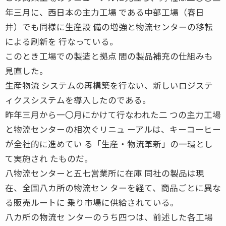
年三月に、西日本の主力工場 である中部工場（春日
井）でも同様に生産設 備の増強と物流センターの移転
による刷新を 行なっている。
このとき工場での製造と拠点 間の製品補充の仕組みも
見直した。
生産物流 システムの再構築を行ない、新しいロジステ
ィクスシステムを導入したのである。
昨年三月から一〇月にかけて行なわれた二 つの主力工場
と物流センターの相次ぐリニュ ーアルは、キーコーヒー
が全社的に進めてい る「生産・物流革新」の一環とし
て実施され たものだ。
八物流センターと五七営業所に在庫 同社の製品は現
在、全国八カ所の物流セン ターを経て、商品ごとに異な
る販売ルートに 乗り市場に供給されている。
八カ所の物流セ ンターのうち四つは、前述した各工場