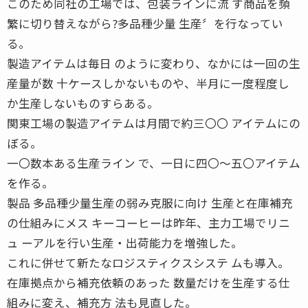
このため同社の工場では、包装ラインに流 す商品を頻
繁に切り替えながら?多品種少量 生産〞を行なってい
る。
製造アイテムは毎日 のように変わり、なかには一回の生
産量が数 十ケースしかないものや、半月に一度程度し
か生産しないものすらある。
関東工場の製造アイテムは月間で約三〇〇 アイテムにの
ぼる。
一〇数本ある生産ライン で、一日に四〇〜五〇アイテム
を作る。
製品 多品種少量生産の弱み克服に向け 生産と在庫補充
の仕組みにメス キーコーヒーは昨年、主力工場でリニ
ュ ーアルを行い生産・出荷能力を増強した。
これに併せて新たなロジスティクスシステ ムも導入。
在庫拠点から補充依頼のあった 数量だけを生産する仕
組みに変え、補充方 法も見直した。