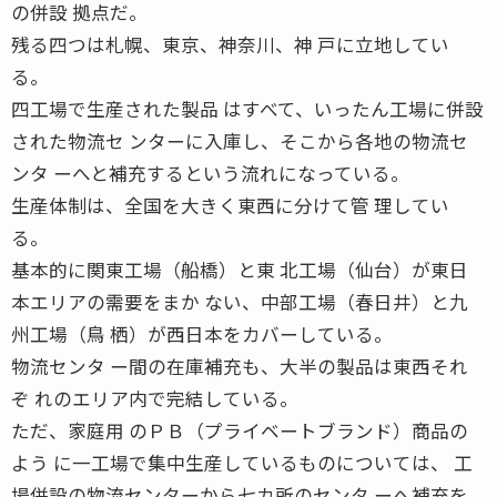
の併設 拠点だ。
残る四つは札幌、東京、神奈川、神 戸に立地してい
る。
四工場で生産された製品 はすべて、いったん工場に併設
された物流セ ンターに入庫し、そこから各地の物流セ
ンタ ーへと補充するという流れになっている。
生産体制は、全国を大きく東西に分けて管 理してい
る。
基本的に関東工場（船橋）と東 北工場（仙台）が東日
本エリアの需要をまか ない、中部工場（春日井）と九
州工場（鳥 栖）が西日本をカバーしている。
物流センタ ー間の在庫補充も、大半の製品は東西それ
ぞ れのエリア内で完結している。
ただ、家庭用 のＰＢ（プライベートブランド）商品の
よう に一工場で集中生産しているものについては、 工
場併設の物流センターから七カ所のセンタ ーへ補充を