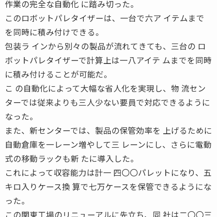
作業の完全な自動化 に踏み切った。
このロボットパレタイザーは、一台で六ア イテムまで
を同時に積み付けできる。
包装ラ インから別々の製品が流れてきても、三台の ロ
ボットパレタイザーで計算上は一八アイテ ムまでを同時
に積み付けることが可能だ。
こ の自動化によって大幅な省人化を実現し、物 流セン
ターでは従来よりも三人少ない要員で対応できるように
なった。
また、新センターでは、製品の保管効率を 上げるために
自動倉庫を一レーン増やして三 レーンにし、さらに電動
式の移動ラックも新 たに導入した。
これによって収容能力は計一 四〇〇パレットになり、五
キロ入りケース換 算で七万ケースを保管できるようにな
った。
この関東工場のリニューアルに先立ち、同 社は二〇〇三