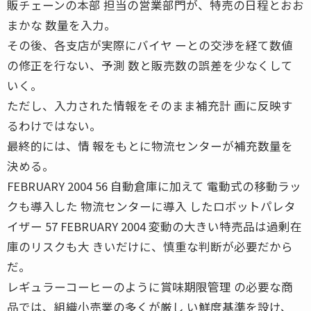
販チェーンの本部 担当の営業部門が、特売の日程とおお
まかな 数量を入力。
その後、各支店が実際にバイヤ ーとの交渉を経て数値
の修正を行ない、予測 数と販売数の誤差を少なくして
いく。
ただし、入力された情報をそのまま補充計 画に反映す
るわけではない。
最終的には、情 報をもとに物流センターが補充数量を
決める。
FEBRUARY 2004 56 自動倉庫に加えて 電動式の移動ラッ
クも導入した 物流センターに導入 したロボットパレタ
イザー 57 FEBRUARY 2004 変動の大きい特売品は過剰在
庫のリスクも大 きいだけに、慎重な判断が必要だから
だ。
レギュラーコーヒーのように賞味期限管理 の必要な商
品では、組織小売業の多くが厳し い鮮度基準を設け、