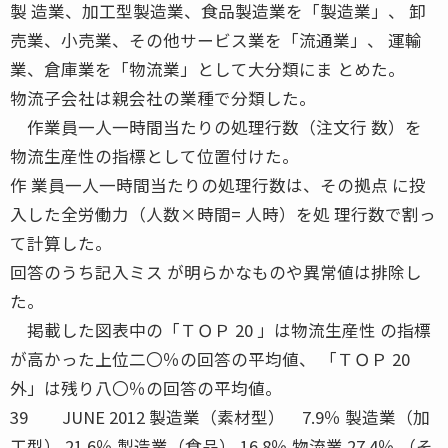
製 造業、加工型製造業、食品製造業を「製造業」、 卸
売業、小売業、その他サービス業を「流通業」、 運輸
業、倉庫業を「物流業」として大分類にま とめた。
物流子会社は親会社の業種で分類した。
作業員一人一時間当たりの処理行数（注文行 数）を
物流生産性の指標として位置付けた。
作 業員一人一時間当たりの処理行数は、その拠点 に投
入した全労働力（人数×時間= 人時）を処 理行数で割っ
て計算した。
回答のうち記入ミス が明らかなものや異常値は排除し
た。
掲載した図表中の「ＴＯＰ 20 」は物流生産性 の指標
が高かった上位二〇％の回答の平均値、 「ＴＯＰ 20
外」は残り八〇％の回答の平均値。
39 JUNE 2012 製造業（素材型） 7.9％ 製造業（加
工型） 21.6％ 製造業（食品） 16.8％ 物流業 27.4％ （そ