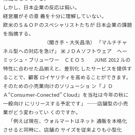
しかし、日本企業の反応は鈍い。
経営層がその意 義を十分に理解していない。
欧米のＳ＆ＯＰのスペシャリストたちが 日本企業の課題
を指摘する。
（聞き手・大矢昌浩） 「マルチチャ
ネル型への対応を急げ」 米ＪＤＡソフトウェア ヘー
ミッシュ・ブリューワー ＣＥＯ 5 JUNE 2012 ルの
特性に合わせた品揃えと、差別化 したサービスを提供す
ることで、顧客 ロイヤリティを高めることができます。
そのための小売業向けのソリューショ ン『Ｊ Ｄ
Ａ“Consumer-Conected” Cloud』を当社は今年の秋に
一般向け にリリースする予定です」 ──店舗型の小売
業がどう変わってい くのですか。
「例えば現在、ウォルマートはネット 通販を本格化
させると同時に、店舗の サイズを従来よりも小型化