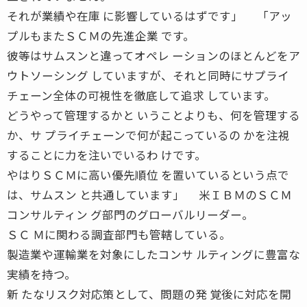
それが業績や在庫 に影響しているはずです」 「アッ
プルもまたＳＣＭの先進企業 です。
彼等はサムスンと違ってオペレ ーションのほとんどをア
ウトソーシング していますが、それと同時にサプライ
チェーン全体の可視性を徹底して追求 しています。
どうやって管理するかと いうことよりも、何を管理する
か、サ プライチェーンで何が起こっているの かを注視
することに力を注いでいるわ けです。
やはりＳＣＭに高い優先順位 を置いているという点で
は、サムスン と共通しています」 米ＩＢＭのＳＣＭ
コンサルティン グ部門のグローバルリーダー。
ＳＣ Ｍに関わる調査部門も管轄している。
製造業や運輸業を対象にしたコンサ ルティングに豊富な
実績を持つ。
新 たなリスク対応策として、問題の発 覚後に対応を開