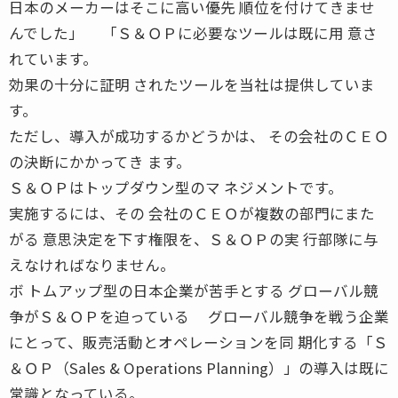
日本のメーカーはそこに高い優先 順位を付けてきませ
んでした」 「Ｓ＆ＯＰに必要なツールは既に用 意さ
れています。
効果の十分に証明 されたツールを当社は提供していま
す。
ただし、導入が成功するかどうかは、 その会社のＣＥＯ
の決断にかかってき ます。
Ｓ＆ＯＰはトップダウン型のマ ネジメントです。
実施するには、その 会社のＣＥＯが複数の部門にまた
がる 意思決定を下す権限を、Ｓ＆ＯＰの実 行部隊に与
えなければなりません。
ボ トムアップ型の日本企業が苦手とする グローバル競
争がＳ＆ＯＰを迫っている グローバル競争を戦う企業
にとって、販売活動とオペレーションを同 期化する「Ｓ
＆ＯＰ（Sales & Operations Planning）」の導入は既に
常識となっている。