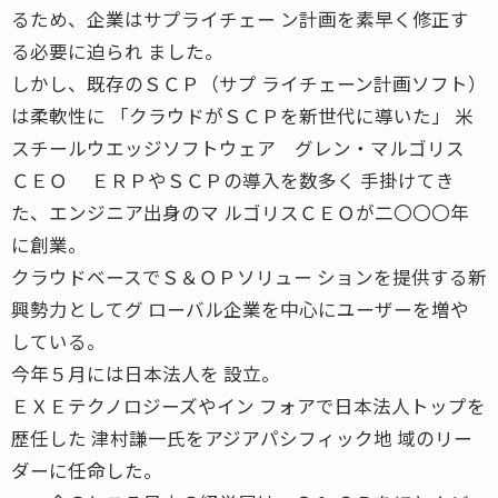
るため、企業はサプライチェー ン計画を素早く修正す
る必要に迫られ ました。
しかし、既存のＳＣＰ（サプ ライチェーン計画ソフト）
は柔軟性に 「クラウドがＳＣＰを新世代に導いた」 米
スチールウエッジソフトウェア グレン・マルゴリス
ＣＥＯ ＥＲＰやＳＣＰの導入を数多く 手掛けてき
た、エンジニア出身のマ ルゴリスＣＥＯが二〇〇〇年
に創業。
クラウドベースでＳ＆ＯＰソリュー ションを提供する新
興勢力としてグ ローバル企業を中心にユーザーを増や
している。
今年５月には日本法人を 設立。
ＥＸＥテクノロジーズやイン フォアで日本法人トップを
歴任した 津村謙一氏をアジアパシフィック地 域のリー
ダーに任命した。