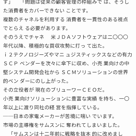
す」 「問題は従来の顧客管理の枠組みで は、そうし
た消費者をカバーできない ことです。
複数のチャネルを利用する 消費者を一貫性のある視点
でとらえ る必要があります。
そのうえでチャネ 米ＪＤＡソフトウェアは二〇〇〇
年代以降、積極的な買収攻勢に打っ て出た。
ｉ２テクノロジーズやマニ ュジスティックスなどの有力
ＳＣＰ ベンダーを次々に傘下に収め、小売 業向けの中
堅システム開発会社から ＳＣＭソリューションの世界
的ベン ダーにのし上がった。
その立役者が 現在のブリューワーＣＥＯだ。
小売 業向けソリューションに豊富な実績 を持ち、一〇
年以上に渡り同社の経 営を指揮している。
──日本の家電メーカーが苦境に喘い でいます。
市場の主導権をサムスンに 奪われてしまいました。
「サムスンは十二年前に戦略を抜本 的に改めまし