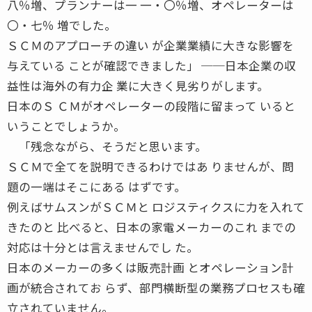
八％増、プランナーは一 一・〇％増、オペレーターは
〇・七％ 増でした。
ＳＣＭのアプローチの違い が企業業績に大きな影響を
与えている ことが確認できました」 ──日本企業の収
益性は海外の有力企 業に大きく見劣りがします。
日本のＳ ＣＭがオペレーターの段階に留まって いると
いうことでしょうか。
「残念ながら、そうだと思います。
ＳＣＭで全てを説明できるわけではあ りませんが、問
題の一端はそこにある はずです。
例えばサムスンがＳＣＭと ロジスティクスに力を入れて
きたのと 比べると、日本の家電メーカーのこれ までの
対応は十分とは言えませんでし た。
日本のメーカーの多くは販売計画 とオペレーション計
画が統合されてお らず、部門横断型の業務プロセスも確
立されていません。