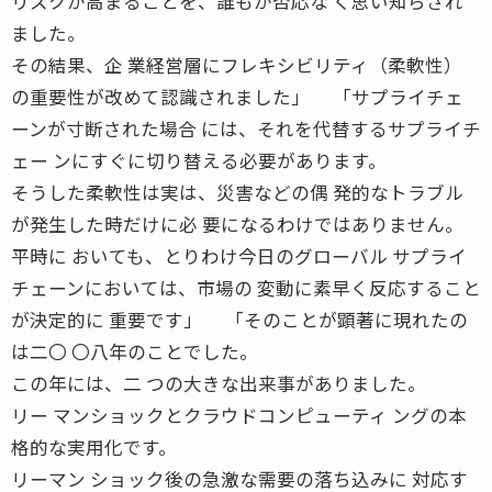
リスクが高まることを、誰もが否応な く思い知らされ
ました。
その結果、企 業経営層にフレキシビリティ（柔軟性）
の重要性が改めて認識されました」 「サプライチェ
ーンが寸断された場合 には、それを代替するサプライチ
ェー ンにすぐに切り替える必要があります。
そうした柔軟性は実は、災害などの偶 発的なトラブル
が発生した時だけに必 要になるわけではありません。
平時に おいても、とりわけ今日のグローバル サプライ
チェーンにおいては、市場の 変動に素早く反応すること
が決定的に 重要です」 「そのことが顕著に現れたの
は二〇 〇八年のことでした。
この年には、二 つの大きな出来事がありました。
リー マンショックとクラウドコンピューティ ングの本
格的な実用化です。
リーマン ショック後の急激な需要の落ち込みに 対応す