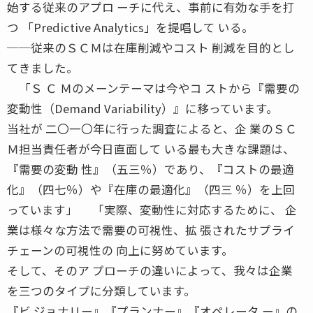
始する従来のアプロ ーチに代え、事前に有効な手を打
つ 「Predictive Analytics」を提唱して いる。
──従来のＳＣＭは在庫削減やコスト 削減を目的とし
てきました。
「Ｓ Ｃ Ｍのメーンテーマは今やコ ストから『需要の
変動性（Demand Variability）』に移っています。
当社が 二〇一〇年に行った調査によると、企 業のＳＣ
Ｍ担当責任者が今日直面して いる最も大きな課題は、
『需要の変動 性』（五三％）であり、『コストの最適
化』（四七％）や『在庫の最適化』（四三 ％）を上回
っています」 「実際、変動性に対応するために、 企
業は様々な方法で需要の可視性、拡 張されたサプライ
チェーンの可視性の 向上に努めています。
そして、そのア プローチの違いによって、我々は企業
を三つのタイプに分類しています。
『ビ ジョナリー』『プランナー』『オペレータ ー』の