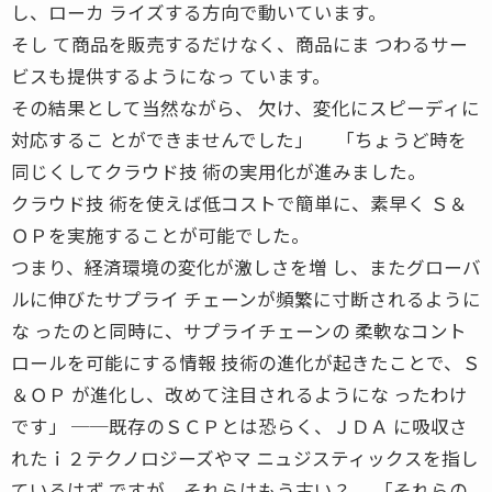
し、ローカ ライズする方向で動いています。
そし て商品を販売するだけなく、商品にま つわるサー
ビスも提供するようになっ ています。
その結果として当然ながら、 欠け、変化にスピーディに
対応するこ とができませんでした」 「ちょうど時を
同じくしてクラウド技 術の実用化が進みました。
クラウド技 術を使えば低コストで簡単に、素早く Ｓ＆
ＯＰを実施することが可能でした。
つまり、経済環境の変化が激しさを増 し、またグローバ
ルに伸びたサプライ チェーンが頻繁に寸断されるように
な ったのと同時に、サプライチェーンの 柔軟なコント
ロールを可能にする情報 技術の進化が起きたことで、Ｓ
＆ＯＰ が進化し、改めて注目されるようにな ったわけ
です」 ──既存のＳＣＰとは恐らく、ＪＤＡ に吸収さ
れたｉ２テクノロジーズやマ ニュジスティックスを指し
ているはず ですが、それらはもう古い？ 「それらの