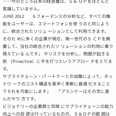
──今のところ日本の経営層は、Ｓ＆ ＯＰをほとんど
意識していません。
JUNE 2012 6 フォーマンスの分析など、すべての機
能をユーザーは、スマートフォンを使 うのと同じよう
に、統合されたソリュ ーションとして利用できます。
そのた めに多くの企業が現在、第一世代のＳ ＣＰを廃
棄して、当社の統合されたソ リューションの利用に乗り
換えている んです」 やリスクを分析し、問題が起きる
前 （Proactive）に手を打つというアプロー チをとりま
す。
サプライチェーン・パ ートナーとの協働によって、ネッ
トワ ークのコスト構造を素早く柔軟に最適 化すること
でそれを可能にします」 「プランナーはその次に進
んだやり 方です。
ビジョナリーの企業群と同様 にサプライチェーンの能力
向上への投 資は行っているものの、Ｓ＆ＯＰの範 囲は