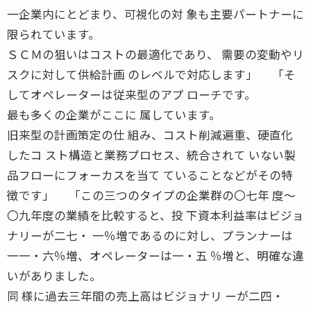
一企業内にとどまり、可視化の対 象も主要パートナーに
限られています。
ＳＣＭの狙いはコストの最適化であり、 需要の変動やリ
スクに対して供給計画 のレベルで対応します」 「そ
してオペレーターは従来型のアプ ローチです。
最も多くの企業がここに 属しています。
旧来型の計画策定の仕 組み、コスト削減遍重、硬直化
したコ スト構造と業務プロセス、統合されて いない製
品フローにフォーカスを当て ていることなどがその特
徴です」 「この三つのタイプの企業群の〇七年 度〜
〇九年度の業績を比較すると、投 下資本利益率はビジョ
ナリーが二七・ 一％増であるのに対し、プランナーは
一一・六％増、オペレーターは一・五 ％増と、明確な違
いがありました。
同 様に過去三年間の売上高はビジョナリ ーが二四・