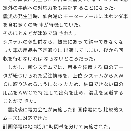
定外の事態への対応力をも実証す ることになった。
震災の発生当時、仙台港の モータープールにはホンダ車
を含む多くの新 車が待機していた。
そのほとんどが津波で流 された。
システムの稼動前なら、被害にあっ て納車できなくな
った車の用品も予定通りに 出荷してしまい、後から回
収を行わなければ ならないところだった。
しかし、新システムでは、用品を装備する 車のデー
タが紐づけられた受注情報を、上位 システムからＡＷ
Ｃに取り込めるようになっ たため、納車できない車の
用品をＡＷＣで特 定して出荷を止め、混乱を回避する
ことがで きた。
震災後に電力会社が実施した計画停電にも 比較的ス
ムーズに対応できた。
計画停電は地 域別に時間帯を分けて実施された。