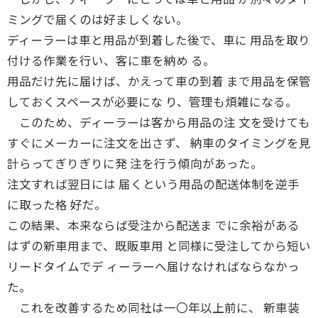
ミングで届くのは好ましくない。
ディーラーは車と用品が到着した後で、車に 用品を取り
付ける作業を行い、客に車を納め る。
用品だけ先に届けば、かえって車の到着 まで用品を保管
しておくスペースが必要にな り、管理も煩雑になる。
このため、ディーラーは客から用品の注 文を受けても
すぐにメーカーに注文を出さず、 納車のタイミングを見
計らってぎりぎりに発 注を行う傾向があった。
注文すれば翌日には 届くという用品の配送体制を逆手
に取った格 好だ。
この結果、本来ならば受注から配送ま でに余裕がある
はずの新車用まで、既販車用 と同様に受注してから短い
リードタイムでデ ィーラーへ届けなければならなかっ
た。
これを改善するため同社は一〇年以上前に、 新車装