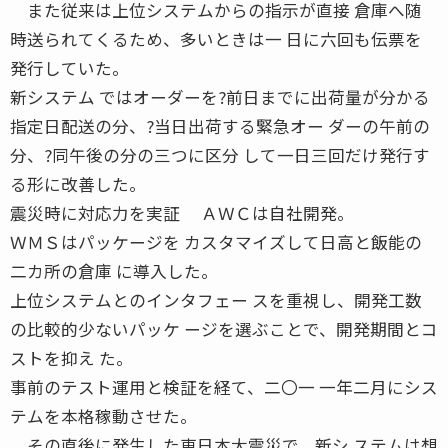
また従来は上位システムからの指示が直接 倉庫へ随
時送られてくるため、多いときは一 日に六回も伝票を
発行していた。
新システム ではオーダーを?前日までに出荷量が分かる
指定日配送の分、?当日出荷する緊急オー ダーの午前の
分、?同午後の分の三つに区分 して一日三回だけ発行す
る形に改善した。
震災時に対応力を実証 ＡＷＣは自社開発。
ＷＭＳはパッケージを カスタマイズして日高と飯能の
二カ所の倉庫 に導入した。
上位システムとのインタフェー スを重視し、開発工数
の比較的少ないパッケ ージを選ぶことで、開発期間とコ
ストを抑え た。
事前のテスト運用と検証を経て、二〇一 一年二月にシス
テムを本格稼動させた。
その直後に発生した東日本大震災で、新シ ステムは想