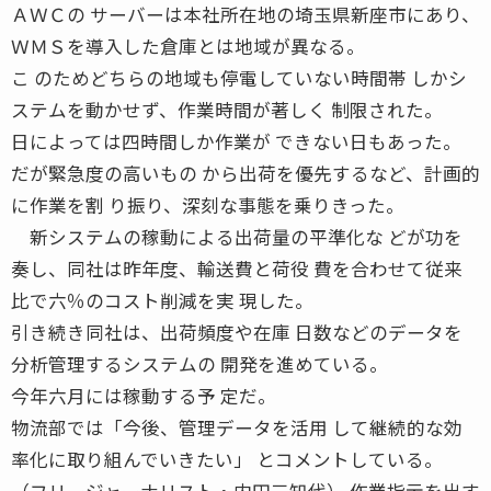
ＡＷＣの サーバーは本社所在地の埼玉県新座市にあり、
ＷＭＳを導入した倉庫とは地域が異なる。
こ のためどちらの地域も停電していない時間帯 しかシ
ステムを動かせず、作業時間が著しく 制限された。
日によっては四時間しか作業が できない日もあった。
だが緊急度の高いもの から出荷を優先するなど、計画的
に作業を割 り振り、深刻な事態を乗りきった。
新システムの稼動による出荷量の平準化な どが功を
奏し、同社は昨年度、輸送費と荷役 費を合わせて従来
比で六％のコスト削減を実 現した。
引き続き同社は、出荷頻度や在庫 日数などのデータを
分析管理するシステムの 開発を進めている。
今年六月には稼動する予 定だ。
物流部では「今後、管理データを活用 して継続的な効
率化に取り組んでいきたい」 とコメントしている。
（フリージャーナリスト・内田三知代） 作業指示を出す