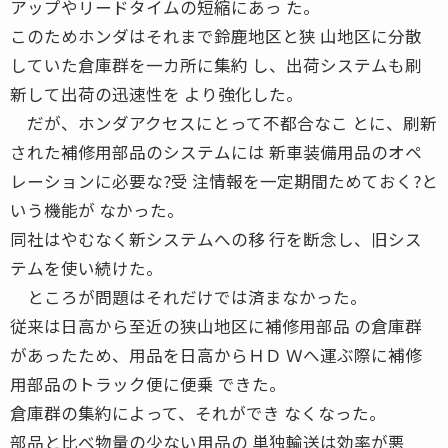
アップやリードタイムの短縮にあっ た。
このためホンダはそれまで鈴鹿地区と狭 山地区に分散
していた倉庫群を一カ所に集約 し、出荷システムも刷
新して出荷の迅速性を より強化した。
だが、ホンダアクセスにとって不都合なこ とに、刷新
された補修用部品のシステムには 新車装備用品のオペ
レーションに必要な?受 注情報を一定期間ためておく?と
いう機能が なかった。
同社はやむなく新システムへの移 行を断念し、旧シス
テムを使い続けた。
ところが問題はそれだけでは済まなかった。
従来は日高から至近の狭山地区に補修用部品 の倉庫群
があったため、用品を日高からＨＤ Ｗへ運ぶ際に補修
用部品のトラック便に便乗 できた。
倉庫群の集約によって、それができ なくなった。
部品と比べ物量の少ない用品の 単独輸送は効率が悪