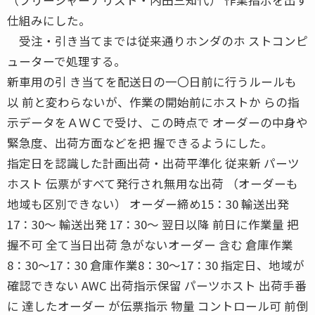
仕組みにした。
受注・引き当てまでは従来通りホンダのホ ストコンピ
ューターで処理する。
新車用の引 き当てを配送日の一〇日前に行うルールも
以 前と変わらないが、作業の開始前にホストか らの指
示データをＡＷＣで受け、この時点で オーダーの中身や
緊急度、出荷方面などを把 握できるようにした。
指定日を認識した計画出荷・出荷平準化 従来新 パーツ
ホスト 伝票がすべて発行され無用な出荷 （オーダーも
地域も区別できない） オーダー締め15：30 輸送出発
17：30〜 輸送出発 17：30〜 翌日以降 前日に作業量 把
握不可 全て当日出荷 急がないオーダー 含む 倉庫作業
8：30〜17：30 倉庫作業8：30〜17：30 指定日、地域が
確認できない AWC 出荷指示保留 パーツホスト 出荷手番
に 達したオーダー が伝票指示 物量 コントロール可 前倒