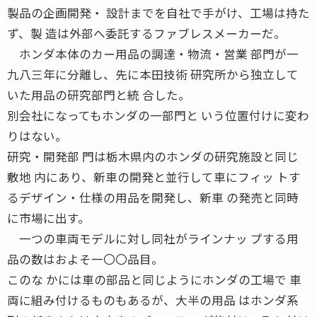
製品の企画開発・ 設計までを自社で手がけ、工場は持た
ず、製 造は外部へ委託するファブレスメーカーだ。
ホンダ本体のカー用品の調達・物流・営業 部門が一
九八三年に分離し、先に本田技術 研究所から独立して
いた用品の研究部門と統 合した。
別会社になってもホンダの一部門と いう位置付けに変わ
りはない。
研究・開発部 門は栃木県内のホンダの研究施設と同じ
敷地 内にあり、新車の開発と並行して車にフィッ トす
るデザイン・仕様の用品を開発し、新車 の発売と同時
に市場に出す。
一つの車両モデルに対し同社がラインナッ プする用
品の数はおよそ一〇〇品目。
このな かには車の部品と同じようにホンダの工場で 車
両に組み付けるものもあるが、大半の用品 はホンダ系