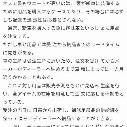
ネスで最もウエートが高いのは、 客が新車に装備する
ために用品を購入するケ ースであり、その場合には必ず
しも配送の迅 速性は必要とされない。
通常、新車を購入する際に客は車といっし ょに用品
を注文する。
ただし車と用品では受 注から納品までのリードタイム
に開きがある。
車の生産は受注生産に近いため、注文を受け てからメ
ーカーがディーラーへ納めるまで車 種によっては一カ月
近くかかることもある。
これに対し用品は販売予測をもとに見込み 生産を行
い、全アイテムの在庫を用意して注 文に応じる体制をと
っている。
受注の当日に 日高から出荷し、補修用部品の供給網を
使っ て直ちにディーラーへ納品することができる。
しかし、ディーラーにとっては車と用品 が別々のタイ