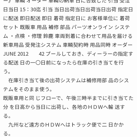
ー》 車輌 オーダー 車輌の納車 日に合致した 引当 受注
日当日 15：30迄 引当 当日出荷当日出荷当日出荷 指定日
に配送 即日配送 即日 着荷 指定日に お客様単位に 着荷
セット 既販車 用品 補修 部品 パーツオンライン システ
ム ・点検 ・修理 鈴鹿 車両到着に合わせて用品を届ける
新車用品 受発注システム 車輌契約時 用品同時 オーダー
JUNE 2012 42 プールしておき、ディーラーの指定す
る配送 日の一〇日前になったら在庫の引き当てを行
う。
在庫引き当て後の出荷システムは補修用部 品のシス
テムをそのまま使う。
既販車用と同 じフローで、午後三時半までに引き当てた
分 を日高から当日に出荷し、各地のＨＤＷへ輸 送す
る。
九州など遠方のＨＤＷへはトラック便で二 日かか
る。