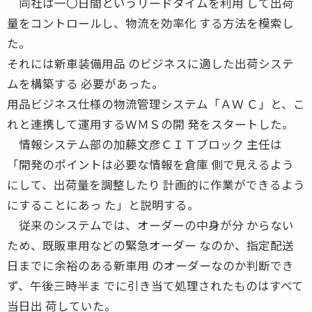
同社は一〇日間というリードタイムを利用 して出荷
量をコントロールし、物流を効率化 する方法を模索し
た。
それには新車装備用品 のビジネスに適した出荷システ
ムを構築する 必要があった。
用品ビジネス仕様の物流管理システム「ＡＷ Ｃ」と、こ
れと連携して運用するＷＭＳの開 発をスタートした。
情報システム部の加藤文彦ＣＩＴブロック 主任は
「開発のポイントは必要な情報を倉庫 側で見えるよう
にして、出荷量を調整したり 計画的に作業ができるよう
にすることにあっ た」と説明する。
従来のシステムでは、オーダーの中身が分 からない
ため、既販車用などの緊急オーダー なのか、指定配送
日までに余裕のある新車用 のオーダーなのか判断でき
ず、午後三時半ま でに引き当て処理されたものはすべて
当日出 荷していた。