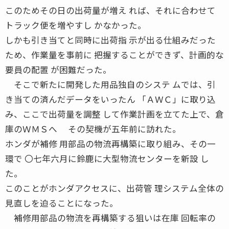
このためその日の出荷量が増え れば、それに合わせて
トラック便を増やすし かなかった。
しかも引き当てと同時に出荷指 示が出る仕組みだった
ため、作業量を事前に 把握することができず、計画的な
要員の配置 が困難だった。
そこで新たに開発した用品独自のシステ ムでは、引
き当ての済んだデータをいったん 「ＡＷＣ」に取り込
み、ここで出荷量を調整 して作業計画を立てた上で、倉
庫のＷＭＳへ その契機が五年前に訪れた。
ホンダが補修 用部品の物流再構築に取り組み、その一
環で 〇七年六月に鈴鹿に大型物流センターを新設 し
た。
このことがホンダアクセスに、出荷管 理システム全体の
見直しを迫ることになった。
補修用部品の物流を再構築する狙いは在庫 回転率の