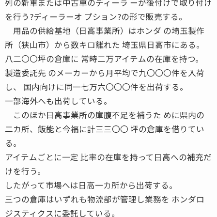
列の新車または中古車のディーラ ーが後付けで取り付け
を行う?ディーラーオ プション?の形で販売する。
用品の供給基地（日高事業所）はホンダ の埼玉製作
所（狭山市）から数キロ離れた 埼玉県日高市にある。
八二〇〇坪の倉庫に 常時二万アイテムの在庫を持つ。
製造委託先 のメーカーから月平均で九〇〇〇件を入荷
し、 国内向けに同一七万六〇〇〇件を出荷する。
一部海外へも出荷している。
このほか日高事業所の庫腹不足を補うた めに県内の
二カ所、飯能と今福に計三三〇〇 坪の倉庫を借りてい
る。
アイテムごとに一定 比率の在庫を持って日高への補充だ
けを行う。
したがって市場へは日高一カ所から出荷する。
三つの倉庫はいずれも物流部が管理し業務を ホンダロ
ジスティクスに委託している。