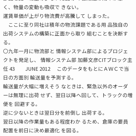
く、物量の変動も吸収で きない。
運賃単価が上がり物流費が高騰して しまった。
ここに至り同社は積年の物流課題である用 品独自の
出荷システムの構築に正面から取り 組むことを決断す
る。
〇九年一月に物流部と 情報システム部によるプロジェ
クトを発足し、 情報システム部 加藤文彦CITブロック主
任 43 JUNE 2012 このデータをもとにＡＷＣで当
日の方面別 輸送量を予測する。
輸送量が大幅に増えそう なときは、緊急以外のオーダ
ーは無理に出荷 せず、翌日以降へ回して、トラックの増
便を 回避する。
逆に少ないときは翌日分を前倒し 出荷する。
翌日以降の作業量もある程度わか るため、倉庫の要員
配置を前日に決め最適化 を図る。