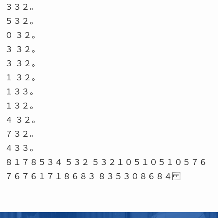
３３２。
５３２。
０ ３２。
３ ３２。
３ ３２。
１ ３２。
１３３。
１３２。
４ ３２。
７３２。
４３３。
８１７８５３４ ５３２ ５３２１０５１０５１０５７６
７６７６１７１８６８３ ８３５３０８６８４