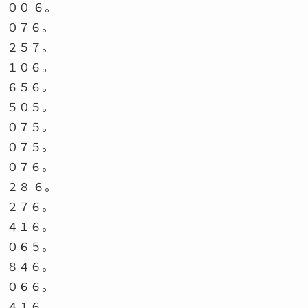
００ ６。
０７６。
２５７。
１０６。
６５６。
５０５。
０７５。
０７５。
０７６。
２８ ６。
２７６。
４１６。
０６５。
８４６。
０６６。
４１６。