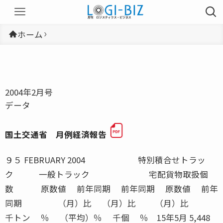
ホーム
2004年2月号
データ
国土交通省 月例経済報告
９５ FEBRUARY 2004 特別積合せトラック 一般トラック 宅配貨物取扱個数 原数値 前年同期 前年同期 原数値 前年同期 （月）比 （月）比 （月）比 千トン ％ （平均）％ 千個 ％ 15年5月 5,448 △0.5 0.7 205,098 4.815年6月 5,561 2.4 0.6 209,402 2.515年7月 6,522 2.8 0.6 261,461 1.715年8月 5,469 2.1 1.3 210,699 4.015年9月 6,052 8.2 1.7 218,520 2.4資料出所 トラック輸送情報（特別積合せトラック２６社、一般（特別積合せを除く）トラック約１１００社及び宅配貨物取扱２０社） ＪＲ貨物会社（合計） ＪＲ貨物会社（車扱） ＪＲ貨物会社（コンテナ） 原数値 前年同期 原数値 前年同期 原数値 前年同期 （月）比 （季調済） （月）比 （月）比 千トン ％ 千トン ％ 千トン ％ 15年5月 2,723 △5.1 1,063 △17.2 1,660 4.815年6月 2,780 △4.4 1,110 △11.8 1,670 1.315年7月 2,954 △4.0 1,169 △15.6 1,787 5.415年8月 2,752 △5.7 1,109 △14.7 1,643 1.615年9月 ■ 3,072 △2.1 ■ 1,168 △14.5 ■ 1,904 7.415年10月 ● 3,466 0.5 ● 1,364 △10.1 ● 2,102 8.8資料出所 日本貨物鉄道株式会社 注）●印は速報値を、■印は修正値を示す 国土交通省 月例経済報告 内航海運（貨物船） 内航海運（油送船） 外航海運（輸入） 外航海運（輸出） 原数値 前年同期 原数値 前年同期 原数値 前年同期 原数値 前年同期 （月）比 （月）比 （月）比 （月）比 千トン ％ 千トン ％ 千トン ％ 千トン ％ 15年4月 22,621 △4.3 13,533 0.4 20,072 △12.8 1,107 △3.015年5月 21,465 △7.0 13,443 △1.6 20,258 △16.3 943 △17.7 15年6月 20,766 △13.4 12,403 △5.7 23,069 9.3 988 △20.215年7月 21,722 △10.3 12,908 △9.2 21,431 △10.9 1,031 △17.815年8月 19,711 △13.3 12,023 △15.2 21,987 △5.0 931 △19.3資料出所 内航船舶輸送統計月報 外航船舶運航事業３社の輸送トン数 外航海運（三国間） 外貿コンテナ（輸出） 外貿コンテナ（輸入） 原数値 前年同期 原数値 前年同期 原数値 前年同期 （月）比 （月）比 （月）比 千トン ％ 千トン ％ 千トン ％ 15年4月 12,405 32.0 5,931 4.4 8,541 7.315年5月 11,454 40.2 5,515 △1.3 7,646 1.515年6月 11,652 19.4 5,545 0.3 7,520 6.615年7月 12,984 31.315年8月 14,283 38.8資料出所 外航船舶運航事業３社の輸送トン数 五大港の取扱トン数（東京港、横浜港、名古屋港、大阪港、神戸港） 航空貨物量（輸出） 航空貨物量（輸入） 航空（国内線） 航空（国際線） 原数値 前年同期 原数値 前年同期 原数値 前年同期 原数値 前年同期 （月）比 （月）比 （月）比 （月）比 トン ％ トン ％ トン ％ トン ％ 15年5月 82,798 5.4 89,989 △0.9 64,591 △0.7 99,289 2.915年6月 83,521 △1.8 94,285 3.1 64,738 1.1 100,251 △3.515年7月 83,567 1.2 93,552 3.7 76,735 5.6 92,305 △8.915年8月 81,172 5.9 89,924 1.4 69,966 1.4 94,322 △3.415年9月 92,082 8.8 96,701 5.3 ■ 71,043 2.7 ■ 106,275 1.715年10月 ● 104,385 △2.2 ● 106,676 △9.0 ● 74,227 6.9 ● 123,079 △ 0.8資料出所 新東京国際空港（東京税関調べ） 航空輸送統計速報 関西国際空港（大阪税関調べ） 最新値は邦社主要５社の輸送トン数の合計 注）●印は速報値を、■印は修正値を示す 航空貨物量（輸出・輸入）は継越貨物（税関に仮上陸届けを提出した通過貨物）を含まない 航空（国際線）は、邦社の輸送量を集計したもので、三国間の貨物輸送量を含む ― ― ― ― ― ― ― ― FEBRUARY 2004 ９６入庫高及び保管残高 ２００３年１１月 （単位：千トン、百万円） 区分 入庫高 前月比 前年同 保管残高 前月比 前年同 回転率 倉庫類別 （％） 月比（％） （％） 月比（％） （％） １〜３類倉庫 数量 2,296.6 94.7 89.4 4,562.6 99.3 93.1 50.5金額 700,004.6 95.5 104.7 1,336,291.3 100.7 99.3 − 野積倉庫 数量 42.5 117.7 107.9 73.2 109.8 141.7 56.1金額 7,819.6 124.3 139.6 12,460.2 115.2 165.7 − 貯蔵槽倉庫 数量 59.9 132.7 93.0 136.1 94.8 94.6 45.5金額 2,500.4 147.7 105.4 4,448.5 94.9 104.0 − 危険品倉庫 数量 9.8 93.1 92.8 14.2 102.5 89.2 68.3金額 8,016.7 104.5 183.6 9,777.7 106.0 139.4 − 普通倉庫計 数量 2,408.7 95.7 89.7 4,786.2 99.4 93.6 50.5金額 718,341.3 95.9 105.5 1,362,977.8 100.9 99.9 − 品目別明細表２ ２００３年１１月 項 目 入 庫 高 保 管 残 高数 量前月比 前年同 金 額 数 量 前月比 前年同 金 額品 目 千トン ％ 月比％ 百万円 千トン ％ 月比％ 百万円15 金属製品 17.8 92.6 95.8 7,696 28.3 101.3 107.0 10,45716 電気機械 152.8 94.6 98.8 116,940 276.7 109.4 73.5 132,31317 その他の機械