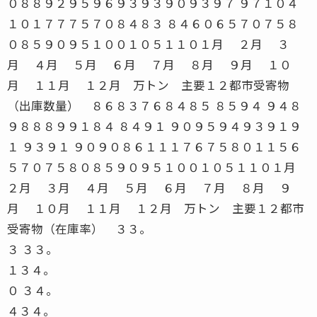
３ ３３。
１３４。
０ ３４。
４３４。