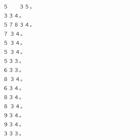
５ ３５。
３３４。
５７８３４。
７ ３４。
５ ３４。
５ ３４。
５３３。
６３３。
８ ３４。
６３４。
８３４。
８ ３４。
９３４。
９３４。
３３３。