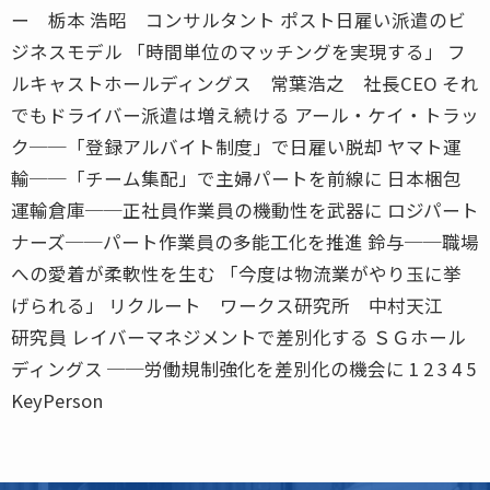
ー 栃本 浩昭 コンサルタント ポスト日雇い派遣のビ
ジネスモデル 「時間単位のマッチングを実現する」 フ
ルキャストホールディングス 常葉浩之 社長CEO それ
でもドライバー派遣は増え続ける アール・ケイ・トラッ
ク──「登録アルバイト制度」で日雇い脱却 ヤマト運
輸──「チーム集配」で主婦パートを前線に 日本梱包
運輸倉庫──正社員作業員の機動性を武器に ロジパート
ナーズ──パート作業員の多能工化を推進 鈴与──職場
への愛着が柔軟性を生む 「今度は物流業がやり玉に挙
げられる」 リクルート ワークス研究所 中村天江
研究員 レイバーマネジメントで差別化する ＳＧホール
ディングス ──労働規制強化を差別化の機会に 1 2 3 4 5
KeyPerson