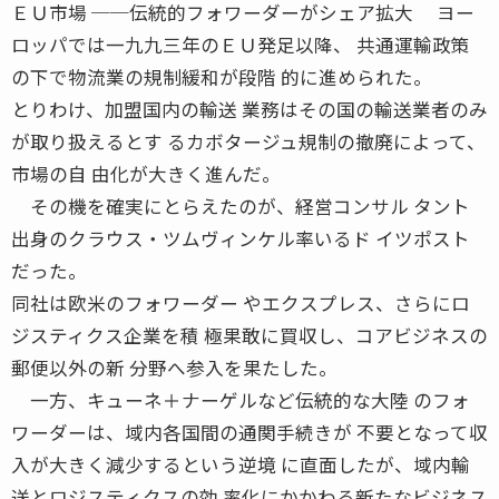
ＥＵ市場 ──伝統的フォワーダーがシェア拡大 ヨー
ロッパでは一九九三年のＥＵ発足以降、 共通運輸政策
の下で物流業の規制緩和が段階 的に進められた。
とりわけ、加盟国内の輸送 業務はその国の輸送業者のみ
が取り扱えるとす るカボタージュ規制の撤廃によって、
市場の自 由化が大きく進んだ。
その機を確実にとらえたのが、経営コンサル タント
出身のクラウス・ツムヴィンケル率いるド イツポスト
だった。
同社は欧米のフォワーダー やエクスプレス、さらにロ
ジスティクス企業を積 極果敢に買収し、コアビジネスの
郵便以外の新 分野へ参入を果たした。
一方、キューネ＋ナーゲルなど伝統的な大陸 のフォ
ワーダーは、域内各国間の通関手続きが 不要となって収
入が大きく減少するという逆境 に直面したが、域内輸
送とロジスティクスの効 率化にかかわる新たなビジネス