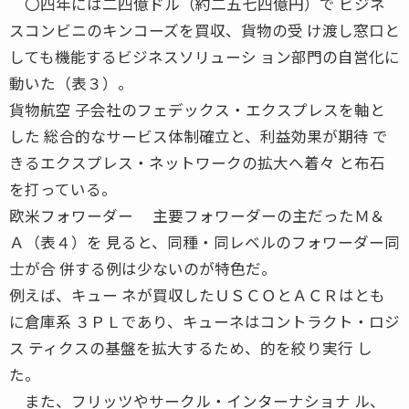
〇四年には二四億ドル（約二五七四億円）で ビジネ
スコンビニのキンコーズを買収、貨物の受 け渡し窓口と
しても機能するビジネスソリューシ ョン部門の自営化に
動いた（表３）。
貨物航空 子会社のフェデックス・エクスプレスを軸と
した 総合的なサービス体制確立と、利益効果が期待 で
きるエクスプレス・ネットワークの拡大へ着々 と布石
を打っている。
欧米フォワーダー 主要フォワーダーの主だったＭ＆
Ａ（表４）を 見ると、同種・同レベルのフォワーダー同
士が合 併する例は少ないのが特色だ。
例えば、キュー ネが買収したＵＳＣＯとＡＣＲはとも
に倉庫系 ３ＰＬであり、キューネはコントラクト・ロジ
ス ティクスの基盤を拡大するため、的を絞り実行 し
た。
また、フリッツやサークル・インターナショナ ル、