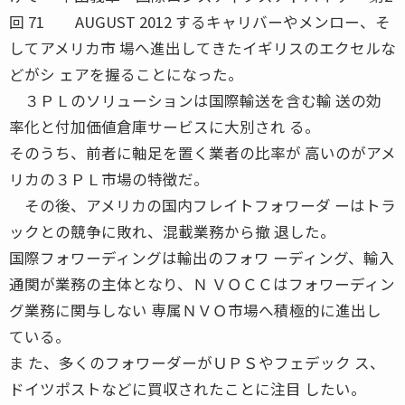
回 71 AUGUST 2012 するキャリバーやメンロー、そ
してアメリカ市 場へ進出してきたイギリスのエクセルな
どがシ ェアを握ることになった。
３ＰＬのソリューションは国際輸送を含む輸 送の効
率化と付加価値倉庫サービスに大別され る。
そのうち、前者に軸足を置く業者の比率が 高いのがアメ
リカの３ＰＬ市場の特徴だ。
その後、アメリカの国内フレイトフォワーダ ーはトラ
ックとの競争に敗れ、混載業務から撤 退した。
国際フォワーディングは輸出のフォワ ーディング、輸入
通関が業務の主体となり、Ｎ ＶＯＣＣはフォワーディン
グ業務に関与しない 専属ＮＶＯ市場へ積極的に進出し
ている。
ま た、多くのフォワーダーがＵＰＳやフェデック ス、
ドイツポストなどに買収されたことに注目 したい。