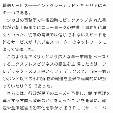
輸送サービス──インテグレーテッド・キ ャリアはそ
の一つである。
シカゴの事務所で午後四時にピックアップさ れた書
類が翌朝十時までにニューヨークの弁護 士事務所に届
くといった、従来の常識では信じ られないスピードを
誇るサービスが「ハブ＆ス ポーク」のネットワークに
よって実現した。
このようなアメリカという広大な単一市場を ベースと
するエクスプレスビジネスの誕生を主 導したのは、フ
レデリック・スミス率いるフェ デックスと、当時一個五
〇ポンド以下の小口貨 物の輸送を全米で専属的に取扱
っていたＵＰＳ であった。
さらには、行政が民間のニーズを予見し、競 争原理を
導入する方向へ政策のかじを切ったこ とを背景に、輸
送や倉庫運営の効率化を手がけ る３ＰＬ（サード・パ