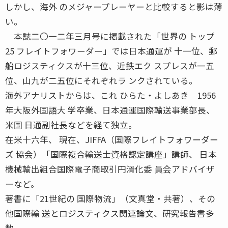
しかし、海外 のメジャープレーヤーと比較すると影は薄
い。
本誌二〇一二年三月号に掲載された「世界の トップ
25 フレイトフォワーダー」では日本通運が 十一位、郵
船ロジスティクスが十三位、近鉄エク スプレスが一五
位、山九が二五位にそれぞれラ ンクされている。
海外アナリストからは、これ ひらた・よしあき 1956
年大阪外国語大 学卒業、日本通運国際輸送事業部長、
米国 日通副社長などを経て独立。
在米十六年、 現在、JIFFA（国際フレイトフォワーダー
ズ 協会）「国際複合輸送士資格認定講座」講師、 日本
機械輸出組合国際電子商取引円滑化委 員会アドバイザ
ーなど。
著書に「21世紀の 国際物流」（文真堂・共著）、その
他国際輸 送とロジスティクス関連論文、研究報告書多
数。