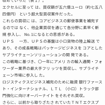
収めていった（表１）。
エクセルに至って は、買収額が五六億ユーロ（約七五八
四億円） という超大型買収案件だった。
これらの買収に は、コアビジネスの郵便事業を補完す
るのでは なく、他企業買収を通じて各分野に素早く新
規 参入し、 No. 1になるとの思惑がある。
ＵＰＳ 一方、ＵＰＳの基盤は小口貨物の陸上輸送 で
あり、その成長戦略はパッケージビジネスを コアとした
サプライチェーンソリューションの開 発である。
この戦略に基づき、〇一年にアメリ カの輸入通関・フォ
ワーダー業界の最大手フリ ッツを買収し、サプライチ
ェーン市場に参入し た。
ロジスティクスビジネス補完のために融資 銀行ファース
ト・インターナショナル、ＬＴＬ （小口）トラック部
門強化に向けオーバーナイト をそれぞれ買収。
さらに、以前から取りざたさ れていたＴＮＴエクスプ