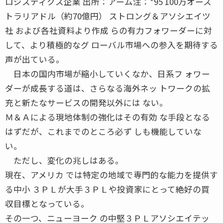
ロジスティクス企業 出所：アーム注：*95 100万オース
トラリアドル（約70億円） ストロング＆アソシエイツ
社 および各社資料より作成 らの有力フォワーダーに対
して、より積極的なグ ローバル市場への参入を期待する
声が出ている。
日本の国内市場が縮小していくなか、日系フ ォワー
ダーが成長する道は、さらなる海外ネッ トワークの拡
充と新たなサービスの開発以外には ない。
Ｍ＆Ａによる現地体制の強化はその有効 な手段となる
はずだが、これまでのところ必ず しも機能していな
い。
ただし、変化の兆しはある。
現在、アメリカ では特定の地域で専門的な能力を提供す
る中小 ３ＰＬが大手３ＰＬや投資家にとって絶好の買
収目標となっている。
その一つ、ニューヨーク の中堅３ＰＬアソシエイテッ