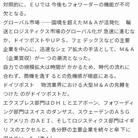
対照的に、ＥＵでは 今後もフォワーダーの機能が不可
欠となる。
グローバル市場 ──国境を超えたＭ＆Ａが活発化 輸
送とロジスティクス市場のグローバル化が 急速に進むな
か、ドイツポストやＵＰＳ、フェ デックスなどの主要
企業を中心に、迅速なシェ ア拡大の手法として、Ｍ＆Ａ
（企業買収）が一 つの潮流となった。
自力での規模拡大は時間が かかるため、時代の流れに
合わず、商機を逸す るとの危機感が根底にある。
ドイツポスト 物流業界における大型Ｍ＆Ａの先鞭を
つけた のがドイツポストだ。
エクスプレス部門はＤＨ Ｌとエアボーン、フォワーディ
ング部門はスイス のダンザス、スウェーデンのＡＳＧ
とアメリカ のＡＥＩ、そしてロジスティクス部門はイギ
リ スのエクセルと、各分野の主要企業を続々と傘 下に