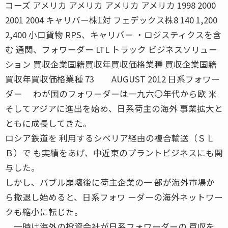
コーズ アメリカ アメリカ アメリカ アメリカ 1998 2000
2001 2004 キャリバー株1対 フェデックス株8 140 1,200
2,400 小口貨物 RPS、キャリバー ・ロジスティクスを含
む 通関、フォワーダー LTL トラック ビジネスソリュー
ション 買収企業国籍買収年買収価格業種 買収企業国籍
買収年買収価格業種 73 AUGUST 2012 日系フォワー
ダー わが国のフォワーダーは一九六〇年代から欧 米
そしてアジアに進出を始め、日系荷主の海外 事業拡大と
ともに成長してきた。
ロシア鉄道を 利用するシベリア経由の複合輸送（ＳＬ
Ｂ）で も実績をあげ、中近東のプラントビジネスにも関
与した。
しかし、バブル崩壊後に荷主企業の一 部が海外市場か
ら撤退し始めると、日系フォワ ーダーの海外ネットワー
クも縮小に転じた。
一時は海外の投資会社が日系フォワーダーの 買収を