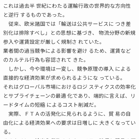
これは過去半 世紀にわたる運輸行政の世界的な方向性
と逆行 するものであった。
従来、欧米諸国では「輸送は公共サービスに つき差
別化は排除すべし」との思想に基づき、 物流分野の新規
参入や運賃設定が厳しく規制さ れていた。
業者間の過当競争による影響を避け るため、運賃など
のカルテル行為も容認されて きた。
しかし、今や環境は一変し、競争原理の導入 による
直接的な経済効果が求められるようにな っている。
それはグローバル市場におけるロジ スティクスの効率化
とサプライチェーンの最適 化であり、端的に言えば、リ
ードタイムの短縮 によるコスト削減だ。
実際、ＦＴＡの活発化に見られるように、貿 易の自
由化による経済効果への要求は日増しに 大きくなってい
る。