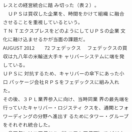
レスとの経営統合に踏 み切った（表２）。
ＵＰＳは買収した企業を、時間をかけて組織 に融合
させることを重視しているという。
ＴＮ ＴエクスプレスをどのようにしてＵＰＳの企業 文
化に融け込ませるかが当面の課題だ。
AUGUST 2012 72 フェデックス フェデックスの買
収は九八年の米輸送大手キ ャリバーシステムに端を発
している。
ＵＰＳに 対抗するため、キャリバーの傘下にあった小
口 パッケージ会社ＲＰＳをフェデックスに組み入れ
た。
その後、３ＰＬ業界参入に向け、当時同業 界の最先端を
行っていたキャリバー・ロジスティ クスを、通関とフォ
ワーディングの分野へ進出す るためにタワー・グループ
をそれぞれ統合した。