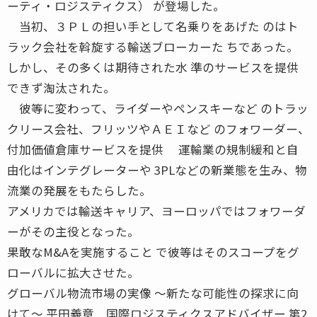
ーティ・ロジスティクス） が登場した。
当初、３ＰＬの担い手として名乗りをあげた のはト
ラック会社を斡旋する輸送ブローカーた ちであった。
しかし、その多くは期待された水 準のサービスを提供
できず淘汰された。
彼等に変わって、ライダーやペンスキーなど のトラッ
クリース会社、フリッツやＡＥＩなど のフォワーダー、
付加価値倉庫サービスを提供 運輸業の規制緩和と自
由化はインテグレーターや 3PLなどの新業態を生み、物
流業の発展をもたらした。
アメリカでは輸送キャリア、ヨーロッパではフォワーダ
ーがその主役となった。
果敢なM&Aを実施すること で彼等はそのスコープをグ
ローバルに拡大させた。
グローバル物流市場の実像 〜新たな可能性の探求に向
けて〜 平田義章 国際ロジスティクスアドバイザー 第2