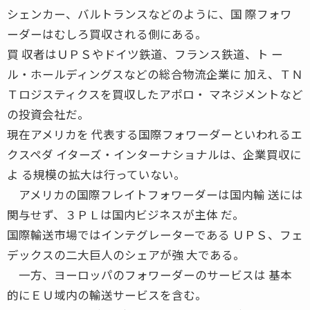
シェンカー、バルトランスなどのように、国 際フォワ
ーダーはむしろ買収される側にある。
買 収者はＵＰＳやドイツ鉄道、フランス鉄道、ト ー
ル・ホールディングスなどの総合物流企業に 加え、ＴＮ
Ｔロジスティクスを買収したアポロ・ マネジメントなど
の投資会社だ。
現在アメリカを 代表する国際フォワーダーといわれるエ
クスペダ イターズ・インターナショナルは、企業買収に
よ る規模の拡大は行っていない。
アメリカの国際フレイトフォワーダーは国内輸 送には
関与せず、３ＰＬは国内ビジネスが主体 だ。
国際輸送市場ではインテグレーターである ＵＰＳ、フェ
デックスの二大巨人のシェアが強 大である。
一方、ヨーロッパのフォワーダーのサービスは 基本
的にＥＵ域内の輸送サービスを含む。