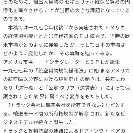
そのために、輸出入貨物の セキュリティ確保と貿易の円
滑化を両立させる ことが当面の大きな課題となっている
のである。
本稿では一九七〇年代後半から実施されたア メリカ
の経済規制廃止と九〇年代初頭のＥＵ 統合で、当時の欧
米市場がどのように発展した か、そして日本の市場は
どのように変化したか、 その軌跡を辿ってみる。
アメリカ市場 ──インテグレーターと３ＰＬが誕生
一九七七年の「航空貨物規制緩和法」に始 まるアメリカ
の航空輸送分野における規制廃止 の動きは、長年にわ
たり「運行権」と「公定 タリフ（運賃表）」によって保
護されてきた業 界に驚くべき変革をもたらした。
?トラック会社は航空会社を所有できない? などとす
る、輸送モード間の所有権規制が解除 され、新たなビ
ジネスモデルが続々と誕生した。
トラックと貨物航空の連結によるドア・ツウ・ ドアの