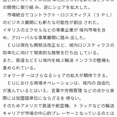
の開発に取り組 み、逆にシェアを拡大した。
市場統合でコントラクト・ロジスティクス（３ ＰＬ）
のビジネス展開にも新たな可能性が創出 された。
イギリスのエクセルなどの専業企業が 域内市場を含
め、グローバルな事業展開に踏み 出した。
ＥＵは現在も関税法改正など、域内ロジステ ィクスの
効率化に向けて現実的な施策を打ち出 している。
また、鉄道などＥＵ域内を結ぶ輸送 インフラの整備も
進められている。
フォワーダ ーはさらなるシェアの拡大が期待できる。
ＥＵにおける現場オペレーションは、域内の 自由化
が進んでいるとはいえ、言葉や労務管理 などの点から実
際には加盟国単位にならざるを 得ない。
そのためアメリカで鉄道や航空機、ト ラックなどの輸送
キャリアが市場の中心的プレ ーヤーとなっているのとは