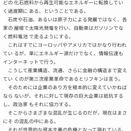
どの 化石燃料から再生可能なエネルギーに転換してい
く過渡期に ある、ということである。
石炭や石油、あるいは原子力による発展ではなく、各
家の 屋根で太陽光発電を行い、自動車はガソリンでな
く燃料電池 で走るようにする。
これはすでにヨーロッパやアメリカではかなり行われ
てい るが、単にエネルギー源だけでなく、情報伝達も
インターネ ットで行う。
こうして産業構造、流通、さらに金融の構造まで変え
てい くのが第三次産業革命であるとリフキンは言う。
そのためには企業のあり方を根本的に変えていかねば
なら ないが、それに対して現存の巨大企業は抵抗する
し、政治家 もそれに協力する。
そこからさまざまな混乱が生じるのだが、現在はまさ
にそ の混乱の中にある。
それが世界的な資本主義の危機となって現れている、