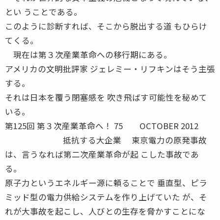
とい うことである。
このように診断すれば、そこから脱出する道 もひらけ
てくる。
現在は第３次産業革命への移行期にある。
アメリカの文明批評家 ジェレミー・リフキンはそう主張
する。
それは日本を覆う閉塞感を 吹き飛ばす可能性を秘めて
いる。
第125回 第３次産業革命へ！ 75 OCTOBER 2012
抵抗する大企業 東京電力の原発事故
は、言うなれば第二次産業革命が起 こした事故であ
る。
原子力というエネルギー源に頼ることで 垂直型、ピラ
ミッド型の電力供給システムを作り上げていた が、そ
れが大事故を起こし、人びとの生存を脅かすことにな