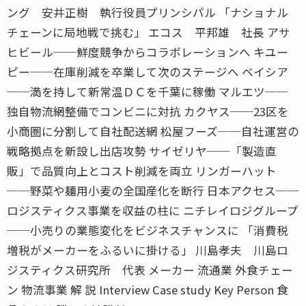
ング 安井正樹 執行役員プリンシパル 「ナショナル
チェーンに局地戦で挑む」 エコス 平邦雄 社長 アサ
ヒビール──鮮度競争からコラボレーションへ キユー
ピー──在庫削減を卒業して次のステージへ ベイシア
──満を持して新常温ＤＣを千葉に稼働 マルエツ──
独自物流網整備でコンビニに対抗 カクヤス──23区を
小商圏に分割して自社配送網 松屋フーズ──自社運営の
戦略拠点を新設し出店攻勢 サイゼリヤ──「製造直
販」で品質向上とコスト削減を両立 リンガーハット
──野菜や麺用小麦の全国産化を断行 日本アクセス──
ロジスティクス事業を収益の柱に ニチレイロジグループ
──小売りの業態変化をビジネスチャンスに 「消費税
増税がメーカーをふるいに掛ける」 川島孝夫 川島ロ
ジスティクス研究所 代表 メーカー 流通業 外食チェー
ン 物流事業 解 説 Interview Case study Key Person 食