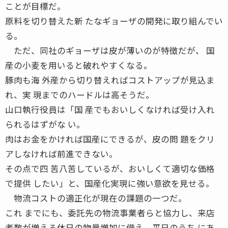
ことが目標だ。
原料を切り替えた新 たなギョーザの開発に取り組んでい
る。
ただ、同社のギョーザは皮が薄いのが特徴だが、 国
産の小麦を用いると破れやすくなる。
豚肉も海 外産から切り替えればコストアップが見込ま
れ、実 現までのハードルは高そうだ。
山口執行役員は「国 産でもおいしくなければ受け入れ
られるはずがな い。
肉はお金をかければ国産にできるが、皮の問 題をクリ
アしなければ前進できない。
その点で四 苦八苦しているが、おいしくて適切な価格
で提供 したい」と、国産化実現に強い意欲を見せる。
物流コストの適正化が現在の課題の一つだ。
これ までにも、委託先の物流事業者らと協力し、来店
者数が増える休日の物量増加に備え、平日のうち にあ