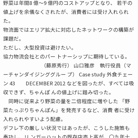
野菜は年間8 億〜9 億円のコストアップとなり、 若干の
値上げを余儀なくされたが、消費者には受け入れられ
た。
物流面ではエリア拡大に対応したネットワークの構築が
課題だ。
ただし、大型投資は避けたい。
協力物流会社とのパー トナーシップに期待している。
（藤原秀行） 山口雅彦 執行役員（マ
ーチャンダイジンググルー プ） Case study 外食チェー
ン 43 DECEMBER 2012 などを図ったが、すべては吸
収できず、ちゃんぽ んの値上げに踏み切った。
同時に従来より野菜の量を二倍程度に増やした 「野
菜たっぷりちゃんぽん」を発売するなど、消費 者に受け
入れられやすいよう配慮。
デフレ下の厳し い状況ではあったが、こうした施策も
奏功し、リ ンガーハットの既存店売上高が、〇九年十