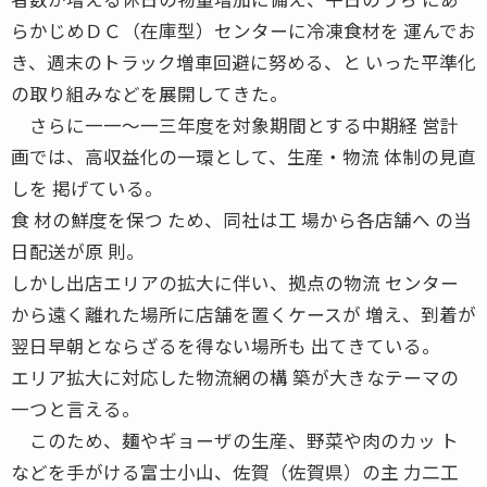
らかじめＤＣ（在庫型）センターに冷凍食材を 運んでお
き、週末のトラック増車回避に努める、と いった平準化
の取り組みなどを展開してきた。
さらに一一〜一三年度を対象期間とする中期経 営計
画では、高収益化の一環として、生産・物流 体制の見直
しを 掲げている。
食 材の鮮度を保つ ため、同社は工 場から各店舗へ の当
日配送が原 則。
しかし出店エリアの拡大に伴い、拠点の物流 センター
から遠く離れた場所に店舗を置くケースが 増え、到着が
翌日早朝とならざるを得ない場所も 出てきている。
エリア拡大に対応した物流網の構 築が大きなテーマの
一つと言える。
このため、麺やギョーザの生産、野菜や肉のカッ ト
などを手がける富士小山、佐賀（佐賀県）の主 力二工