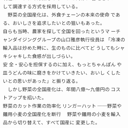
して調達する方式を採用している。
野菜の全国産化は、外食チェーンの本来の使命 であ
る、おいしさを追求したいとの狙いもあった。
自らも当時、農家を探して全国を回ったというマ ーチ
ャンダイジンググループの山口雅彦執行役員は 「冷凍の
輸入品は炒めた時に、生のものに比べてど うしてもシャ
キシャキした食感が出しづらい。
安 全・安心を担保するのに加え、もっとちゃんぽん や
皿うどんの味に磨きをかけていきたい、おいし くした
いとの思いがあった」と振り返る。
しかし野菜の全国産化は、年間八億〜九億円の コス
トアップを招いた。
野菜のカット作業の効率化 リンガーハット ──野菜や
麺用小麦の全国産化を断行 野菜や麺用の小麦を輸入
品から切り替えて、すべて国産に 変更した。