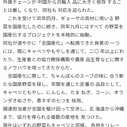
外食チェーンが 中国からの輸入 品に大きく依存 するこ
とは厳し くなり、同社も 対応を迫られた。
これを受けて同年四月、ギョーザの具材に用いる 野
菜を国産化したのに続き、同年九月にはすべて の野菜を
国産化するプロジェクトを本格的に始動。
同社が速やかに「全国産化」へ転換できた背景の 一つ
には、既にキャベツやもやしを通じて、二〇 年以上にわ
たり、生産者との協力関係構築や農産 品生育などに関す
るノウハウを培ってきたからだ。
全国産化に際して、ちゃんぽんのスープの味に 合う新
たな国産野菜を探し、年間を通じた定番の 品目として、
キャベツともやし、にんじん、たま ねぎ、コーン、オラ
ンダきぬさや、青ネギの七つを 採用。
調達担当者が全国を駆け回って交渉し、北 海道から沖縄
まで、協力を得られる複数の産地を 見つけた。
現在はいずれの野菜もキャベツと同様、 各地をリレー