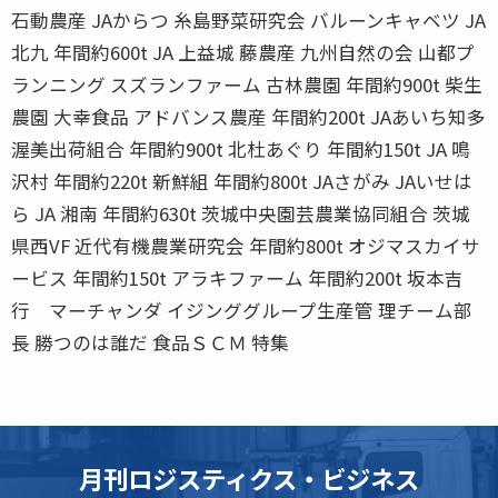
石動農産 JAからつ 糸島野菜研究会 バルーンキャベツ JA
北九 年間約600t JA 上益城 藤農産 九州自然の会 山都プ
ランニング スズランファーム 古林農園 年間約900t 柴生
農園 大幸食品 アドバンス農産 年間約200t JAあいち知多
渥美出荷組合 年間約900t 北杜あぐり 年間約150t JA 鳴
沢村 年間約220t 新鮮組 年間約800t JAさがみ JAいせは
ら JA 湘南 年間約630t 茨城中央園芸農業協同組合 茨城
県西VF 近代有機農業研究会 年間約800t オジマスカイサ
ービス 年間約150t アラキファーム 年間約200t 坂本吉
行 マーチャンダ イジンググループ生産管 理チーム部
長 勝つのは誰だ 食品ＳＣＭ 特集
月刊ロジスティクス・ビジネス