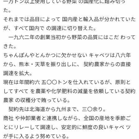
一万トン以上使用している野菜 の国産化に踏み切っ
た。
それまでは品目によって 国内産と輸入品が分かれていた
が、すべて国内で の調達に切り替えた。
一九六二年の創業当初から野菜の品質にはこだ わって
きた。
ちゃんぽんやとんかつに欠かせない キャベツは八六年
から、熊本・天草を振り出しに、 契約農家からの直接
調達を拡大。
現在は年間約六 五〇〇トンを仕入れているが、原則と
してすべて を農薬や化学肥料の減量を依頼している契約
農家 の収穫分で賄っている。
契約先は北海道から九州まで、三〇余り。
商社 や仲卸業者と連携しながら、全国の産地を季節ご
とにリレーして調達し、安定的に鮮度の良いキャベ ツ
が手に入るよう努めている。