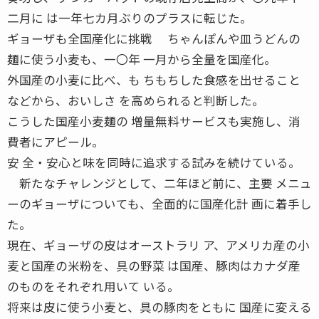
二月に は一年七カ月ぶりのプラスに転じた。
ギョーザも全国産化に挑戦 ちゃんぽんや皿うどんの
麺に使う小麦も、一〇年 一月から全量を国産化。
外国産の小麦に比べ、も ちもちした食感を出せること
などから、おいしさ を高められると判断した。
こうした国産小麦麺の 増量無料サービスも実施し、消
費者にアピール。
安 全・安心と味を同時に追求する試みを続けている。
新たなチャレンジとして、二年ほど前に、主要 メニュ
ーのギョーザについても、全面的に国産化計 画に着手し
た。
現在、ギョーザの皮はオーストラリ ア、アメリカ産の小
麦と国産の米粉を、具の野菜 は国産、豚肉はカナダ産
のものをそれぞれ用いて いる。
将来は皮に使う小麦と、具の豚肉をともに 国産に変える