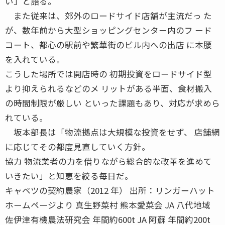
い」と語る。
また従来は、郊外のロードサイド店舗が主流だっ た
が、数年前から大型ショッピングセンター内のフ ード
コート、都心の駅前や繁華街のビル内への出店 に本腰
を入れている。
こうした場所では開店時の 初期投資をロードサイド型
より抑えられるなどのメ リットがある半面、食材搬入
の時間制限が厳しい といった課題もあり、対応が求めら
れている。
坂本部長は「物流拠点は大規模な投資をせず、 店舗網
に応じてその都度見直していく方針。
協力 物流業者の力を借りながら総合的な改革を進めて
いきたい」と知恵を絞る毎日だ。
キャベツの契約農家（2012 年） 出所：リンガーハット
ホームページより 真生野菜村 熊本愛菜会 JA 八代地域
佐伊津有機農法研究会 年間約600t JA 阿蘇 年間約200t